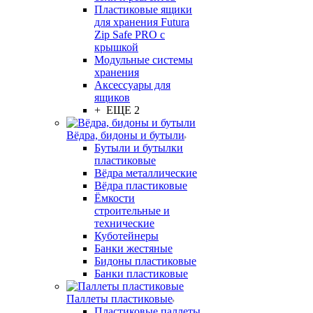
Пластиковые ящики
для хранения Futura
Zip Safe PRO с
крышкой
Модульные системы
хранения
Аксессуары для
ящиков
+ ЕЩЕ 2
Вёдра, бидоны и бутыли
Бутыли и бутылки
пластиковые
Вёдра металлические
Вёдра пластиковые
Ёмкости
строительные и
технические
Куботейнеры
Банки жестяные
Бидоны пластиковые
Банки пластиковые
Паллеты пластиковые
Пластиковые паллеты