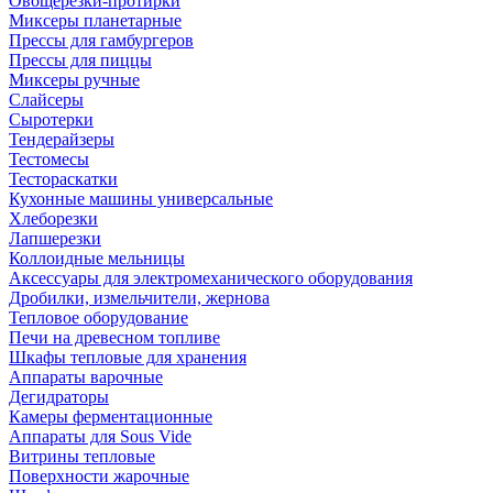
Овощерезки-протирки
Миксеры планетарные
Прессы для гамбургеров
Прессы для пиццы
Миксеры ручные
Слайсеры
Сыротерки
Тендерайзеры
Тестомесы
Тестораскатки
Кухонные машины универсальные
Хлеборезки
Лапшерезки
Коллоидные мельницы
Аксессуары для электромеханического оборудования
Дробилки, измельчители, жернова
Тепловое оборудование
Печи на древесном топливе
Шкафы тепловые для хранения
Аппараты варочные
Дегидраторы
Камеры ферментационные
Аппараты для Sous Vide
Витрины тепловые
Поверхности жарочные