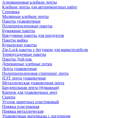
Алюминиевые клейкие ленты
Клейкие ленты для авторемонтных работ
Серпянка
Малярные клейкие ленты
Пакеты упаковочные
Полипропиленовые пакеты
Бумажные пакеты
Вакуумные пакеты для продуктов
Пакеты майка
Курьерские пакеты
Zip-Lock пакеты с бегунком для маркетплейсов
Термоусадочные пакеты
Пакеты Дой-пак
Деревянные хлебные лотки
Лента упаковочная
Полипропиленовая стреппинг лента
ПЭТ лента упаковочная
Металлическая упаковочная лента
Бандерольная лента (бумажная)
Крепеж для упаковочных лент
Скрепа
Уголок защитных пластиковый
Пряжка пластиковая
Пряжка металлическая
Упаковочные материалы с логотипом