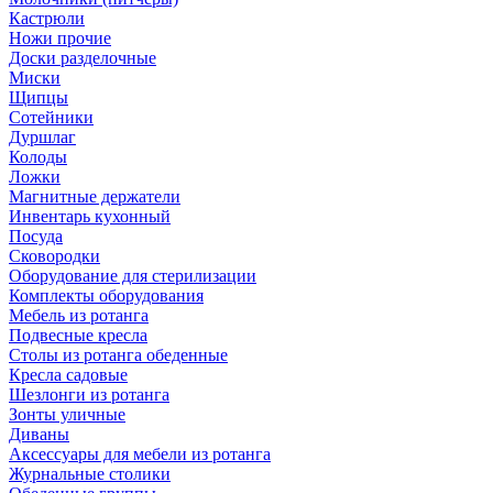
Кастрюли
Ножи прочие
Доски разделочные
Миски
Щипцы
Сотейники
Дуршлаг
Колоды
Ложки
Магнитные держатели
Инвентарь кухонный
Посуда
Сковородки
Оборудование для стерилизации
Комплекты оборудования
Мебель из ротанга
Подвесные кресла
Столы из ротанга обеденные
Кресла садовые
Шезлонги из ротанга
Зонты уличные
Диваны
Аксессуары для мебели из ротанга
Журнальные столики