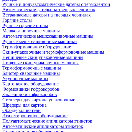
Ручные и полуавтоматические датеры с термолентой
Автоматические датеры на твердых чернилах
Встраиваемые датеры на твердых чернилах
Горячие столы
Ручные горячие столы
Мешкозашивочные машины
Автоматические мешкозашивочные машины
Ручные мешкозашивочные машинки
Термоформовочное оборудование
Скин-упаковочные и термоформовочные машины
Непищевые скин упаковочные машины
Пищевые скин упаковочные машины
Термоформовочные машины
Блистер-сварочные машины
Укупорочные машины
Картонажное оборудование
Формовщики гофрокоробов
Заклейщики гофрокоробов
Степлеры для картона упаковочные
Шредеры для картона
Обандероливатели
Этикетировочное оборудование
Полуавтоматические аппликаторы этикеток
Автоматические аппликаторы этикеток
Инспекционное оборудование