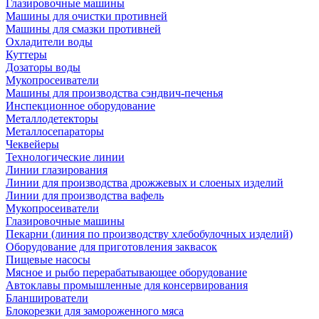
Глазировочные машины
Машины для очистки противней
Машины для смазки противней
Охладители воды
Куттеры
Дозаторы воды
Мукопросеиватели
Машины для производства сэндвич-печенья
Инспекционное оборудование
Металлодетекторы
Металлосепараторы
Чеквейеры
Технологические линии
Линии глазирования
Линии для производства дрожжевых и слоеных изделий
Линии для производства вафель
Мукопросеиватели
Глазировочные машины
Пекарни (линия по производству хлебобулочных изделий)
Оборудование для приготовления заквасок
Пищевые насосы
Мясное и рыбо перерабатывающее оборудование
Автоклавы промышленные для консервирования
Бланширователи
Блокорезки для замороженного мяса