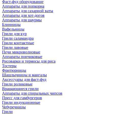
Фаст-фуд оборудование
Аппараты для попкорна
Аппараты для сахарной ваты
Аппараты для хот-догов
Аппараты для шаурмы
Блинницы
Вафельницы
Грили для кур
Грили саламандра
Грили контактные
Грили лавовые
Печи микроволновые
Аппараты пончиковые
Рисоварки и термосы для риса
Тостеры
Фритюрницы
Шашлычницы и мангалы
Аксессуары для фаст-фуд
Грили роликовые
Вращающиеся грили
Аппараты для спиральных чипсов
Пресс для гамбургеров
Грили индукционные
Чебуречницы
Грили