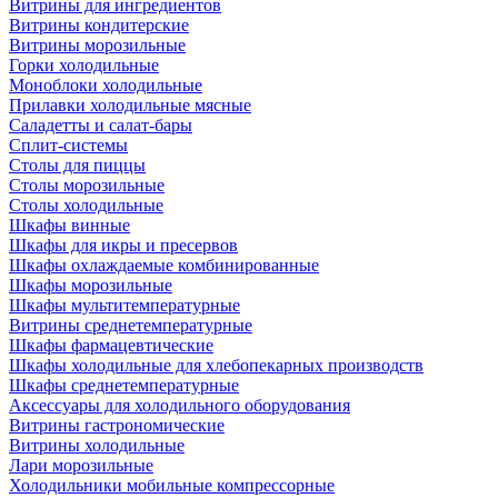
Витрины для ингредиентов
Витрины кондитерские
Витрины морозильные
Горки холодильные
Моноблоки холодильные
Прилавки холодильные мясные
Саладетты и салат-бары
Сплит-системы
Столы для пиццы
Столы морозильные
Столы холодильные
Шкафы винные
Шкафы для икры и пресервов
Шкафы охлаждаемые комбинированные
Шкафы морозильные
Шкафы мультитемпературные
Витрины среднетемпературные
Шкафы фармацевтические
Шкафы холодильные для хлебопекарных производств
Шкафы среднетемпературные
Аксессуары для холодильного оборудования
Витрины гастрономические
Витрины холодильные
Лари морозильные
Холодильники мобильные компрессорные