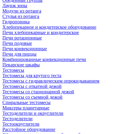
Обеденные группы
Лаунж зоны
Модули из ротанга
Стулья из ротанга
Гидропоника
Хлебопекарное и кондитерское оборудование
Печи хлебопекарные и кондитерские
Печи ротационные
Печи подовые
Печи конвекционные
Печи для пиццы
Комбинированные конвекционные печи
Пекарские шкафы
Тестомесы
Тестомесы для крутого теста
Тестомесы с гидравлическим опрокидыванием
Тестомесы с откатной дежой
Тестомесы со стационарной дежой
Тестомесы со съемной дежой
Спиральные тестомесы
Миксеры планетарные
Тестоделители и округлители
Тестоделители
Тестоокруглители
Расстойное оборудование