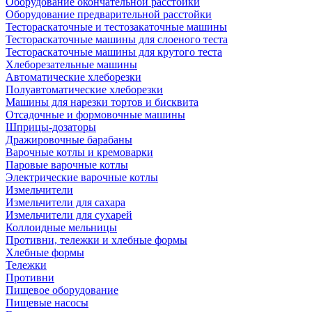
Оборудование окончательной расстойки
Оборудование предварительной расстойки
Тестораскаточные и тестозакаточные машины
Тестораскаточные машины для слоеного теста
Тестораскаточные машины для крутого теста
Хлеборезательные машины
Автоматические хлеборезки
Полуавтоматические хлеборезки
Машины для нарезки тортов и бисквита
Отсадочные и формовочные машины
Шприцы-дозаторы
Дражировочные барабаны
Варочные котлы и кремоварки
Паровые варочные котлы
Электрические варочные котлы
Измельчители
Измельчители для сахара
Измельчители для сухарей
Коллоидные мельницы
Противни, тележки и хлебные формы
Хлебные формы
Тележки
Противни
Пищевое оборудование
Пищевые насосы