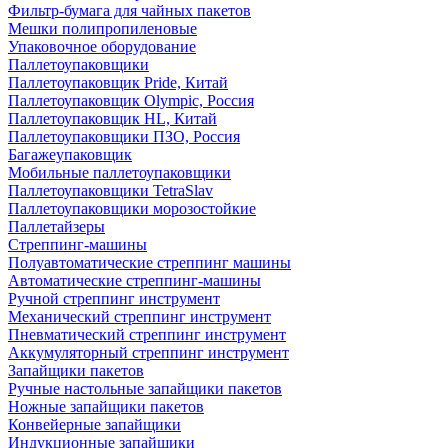
Фильтр-бумага для чайных пакетов
Мешки полипропиленовые
Упаковочное оборудование
Паллетоупаковщики
Паллетоупаковщик Pride, Китай
Паллетоупаковщик Olympic, Россия
Паллетоупаковщик HL, Китай
Паллетоупаковщики ПЗО, Россия
Багажеупаковщик
Мобильные паллетоупаковщики
Паллетоупаковщики TetraSlav
Паллетоупаковщики морозостойкие
Паллетайзеры
Стреппинг-машины
Полуавтоматические стреппинг машины
Автоматические стреппинг-машины
Ручной стреппинг инструмент
Механический стреппинг инструмент
Пневматический стреппинг инструмент
Аккумуляторный стреппинг инструмент
Запайщики пакетов
Ручные настольные запайщики пакетов
Ножные запайщики пакетов
Конвейерные запайщики
Индукционные запайщики