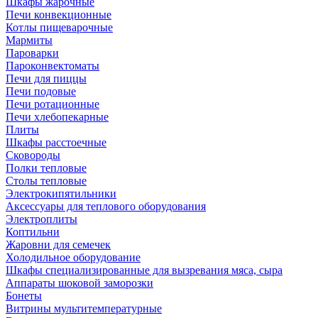
Шкафы жарочные
Печи конвекционные
Котлы пищеварочные
Мармиты
Пароварки
Пароконвектоматы
Печи для пиццы
Печи подовые
Печи ротационные
Печи хлебопекарные
Плиты
Шкафы расстоечные
Сковороды
Полки тепловые
Столы тепловые
Электрокипятильники
Аксессуары для теплового оборудования
Электроплиты
Коптильни
Жаровни для семечек
Холодильное оборудование
Шкафы специализированные для вызревания мяса, сыра
Аппараты шоковой заморозки
Бонеты
Витрины мультитемпературные