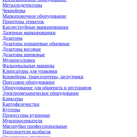
Металлодетекторы
Чеквейеры
Маркировочное оборудование
Принтеры этикеток
Каплеструйные маркировщики
Лазерные маркировщики
Дозаторы
Дозаторы поршневые обьемные
Дозаторы весовые
Дозаторы шнековые
Мультиголовки
Фальцевальные машины
Клипсаторы для упаковки
Конвейеры, транспортеры, загрузчики
Прессовое оборудование
Оборудование для общепита и ресторанов
Электромеханическое оборудование
Бликсеры
Картофелечистки
Куттеры
Процессоры кухонные
Мукопросеиватели
Мясорубки профессиональные
Наполнители колбасок