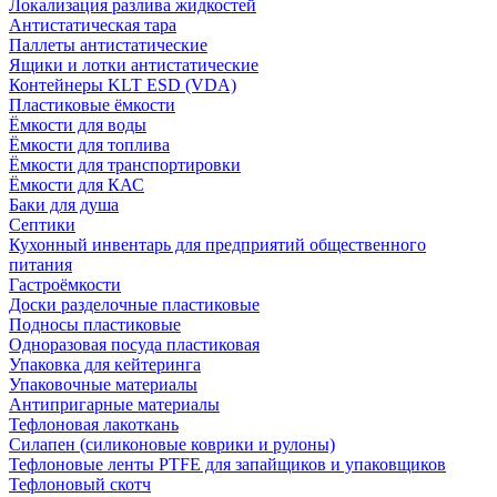
Локализация разлива жидкостей
Антистатическая тара
Паллеты антистатические
Ящики и лотки антистатические
Контейнеры KLT ESD (VDA)
Пластиковые ёмкости
Ёмкости для воды
Ёмкости для топлива
Ёмкости для транспортировки
Ёмкости для КАС
Баки для душа
Септики
Кухонный инвентарь для предприятий общественного
питания
Гастроёмкости
Доски разделочные пластиковые
Подносы пластиковые
Одноразовая посуда пластиковая
Упаковка для кейтеринга
Упаковочные материалы
Антипригарные материалы
Тефлоновая лакоткань
Силапен (силиконовые коврики и рулоны)
Тефлоновые ленты PTFE для запайщиков и упаковщиков
Тефлоновый скотч