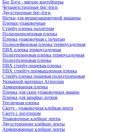
Биг Бэги - мягкие контейнеры
Четырехстропные биг-бэги
Двухстропные биг-бэги
Нитки для мешкозашивочной машины
Пленки упаковочные
Стрейч пленка паллетная
Полипропиленовая пленка
Пленка упаковочная с печатью
Полиолефиновая пленка термоусадочная
ПВХ пленка термоусадочная
Полиэтиленовая пленка термоусадочная
Полиэтиленовая пленка
ПВХ стрейч пищевая пленка
ПВХ стрейтч промышленная пленка
Стрейч пленка пищевая полиэтиленовая
Укрывной материал Агроспан
Армированная пленка
Пленка для скин-упаковочных машин
Пленка для запайки лотков
Тепличная пленка
Скотч - упаковочная клейкая лента
Скотч с логотипом
Упаковочные клейкие ленты
Двухсторонние клейкие ленты
Армированные клейкие ленты