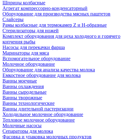
Шприцы колбасные
Агрегат компрессорно-конденсаторный
Оборудование для производства мясных паштетов
Слайсеры
Рамы колбасные для термокамер Z и H-образные
Стерилизаторы для ножей
Комплект оборудования для цеха холодного и горячего
копчения рыбы
Насосы для перекачки фарша
Маринаторы для мяса
Вспомогательное оборудование
Молочное оборудование
Оборудование для анализа качества молока
Емкостное оборудование для молока
Ванны моечные
Ванны охлаждения
Ванны сыродельные
Ванны творожные
Ванны технологические
Ванны длительной пастеризации
Холодильное молочное оборудование
Тепловое молочное оборудование
Молочные насосы
Сепараторы для молока
Фасовка и упаковка молочных продуктов