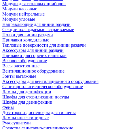
Модули для столовых приборов
Модули кассовые
Модули нейтральные
Модули угловые
Направляющие для линии раздачи
Секции охлаждаемые встраиваемые
Полки для линии раздачи
Прилавки холодильные
Тепловые поверхности для линии раздачи
Аксессуары для линий раздачи
Прилавки для горячих напитков
Весовое оборудование
Весы электронные
Вентиляционное оборудование
Зонты вытяжные
Аксессуары для вентиляционного оборудования
Санитарно-гигиеническое оборудование
Лампы для дезинфекции
Шкафы для стерилизации посуды
Шкафы для дезинфекции
Фены
Дозаторы и диспенсеры для гигиены
Лампы инсектицидные
Рукосушители
Средства санитарно-гигиенические