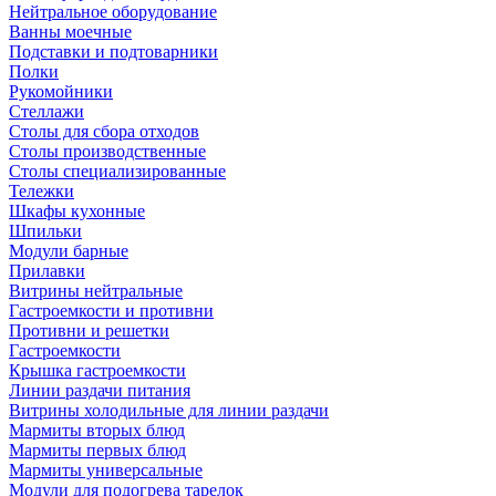
Нейтральное оборудование
Ванны моечные
Подставки и подтоварники
Полки
Рукомойники
Стеллажи
Столы для сбора отходов
Столы производственные
Столы специализированные
Тележки
Шкафы кухонные
Шпильки
Модули барные
Прилавки
Витрины нейтральные
Гастроемкости и противни
Противни и решетки
Гастроемкости
Крышка гастроемкости
Линии раздачи питания
Витрины холодильные для линии раздачи
Мармиты вторых блюд
Мармиты первых блюд
Мармиты универсальные
Модули для подогрева тарелок