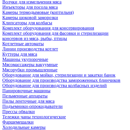
Волчки для измельчения мяса
Инъекторы для посола мяса
Камеры термодымовые (коптильня)
Камеры шоковой заморозки
Клипсаторы для колбасы
Комплект оборудования для консервирования
Комплект оборудования для фасовки и стерилизации
консервов из мяса, рыбы, птицы
Котлетные автоматы
Линии производства котлет
Куттеры для мяса
Машины укупорочные
Мясомассажеры вакуумные
Мясорубки промышленные
Оборудование для мойки, стерилизации и закатки банок
Оборудование для производства замороженных блинчиков
Оборудование для производства колбасных изделий
Панировочные машины
Пельменные аппараты
Пилы ленточные для мяса
Подъемники-опрокидыватели
Прессы обвалки
Тележки чаны технологические
Фаршемешалки
Холодильные камеры