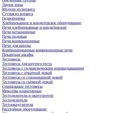
Обеденные группы
Лаунж зоны
Модули из ротанга
Стулья из ротанга
Гидропоника
Хлебопекарное и кондитерское оборудование
Печи хлебопекарные и кондитерские
Печи ротационные
Печи подовые
Печи конвекционные
Печи для пиццы
Комбинированные конвекционные печи
Пекарские шкафы
Тестомесы
Тестомесы для крутого теста
Тестомесы с гидравлическим опрокидыванием
Тестомесы с откатной дежой
Тестомесы со стационарной дежой
Тестомесы со съемной дежой
Спиральные тестомесы
Миксеры планетарные
Тестоделители и округлители
Тестоделители
Тестоокруглители
Расстойное оборудование