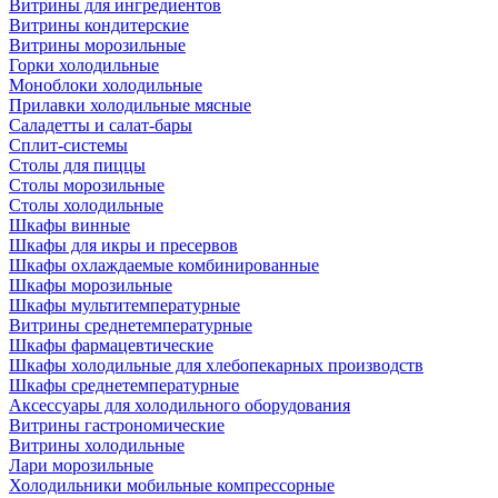
Витрины для ингредиентов
Витрины кондитерские
Витрины морозильные
Горки холодильные
Моноблоки холодильные
Прилавки холодильные мясные
Саладетты и салат-бары
Сплит-системы
Столы для пиццы
Столы морозильные
Столы холодильные
Шкафы винные
Шкафы для икры и пресервов
Шкафы охлаждаемые комбинированные
Шкафы морозильные
Шкафы мультитемпературные
Витрины среднетемпературные
Шкафы фармацевтические
Шкафы холодильные для хлебопекарных производств
Шкафы среднетемпературные
Аксессуары для холодильного оборудования
Витрины гастрономические
Витрины холодильные
Лари морозильные
Холодильники мобильные компрессорные