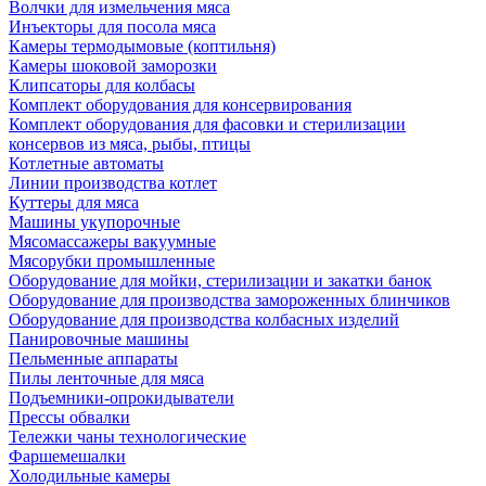
Волчки для измельчения мяса
Инъекторы для посола мяса
Камеры термодымовые (коптильня)
Камеры шоковой заморозки
Клипсаторы для колбасы
Комплект оборудования для консервирования
Комплект оборудования для фасовки и стерилизации
консервов из мяса, рыбы, птицы
Котлетные автоматы
Линии производства котлет
Куттеры для мяса
Машины укупорочные
Мясомассажеры вакуумные
Мясорубки промышленные
Оборудование для мойки, стерилизации и закатки банок
Оборудование для производства замороженных блинчиков
Оборудование для производства колбасных изделий
Панировочные машины
Пельменные аппараты
Пилы ленточные для мяса
Подъемники-опрокидыватели
Прессы обвалки
Тележки чаны технологические
Фаршемешалки
Холодильные камеры