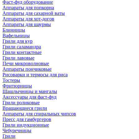
Фаст-фуд оборудование
Аппараты для попкорна
Аппараты для сахарной ваты
Аппараты для хот-догов
Аппараты для шаурмы
Блинницы
Вафельницы
Грили для кур
Грили саламандра
Грили контактные
Грили лавовые
Печи микроволновые
Аппараты пончиковые
Рисоварки и термосы для риса
Тостеры
Фритюрницы
Шашлычницы и мангалы
Аксессуары для фаст-фуд
Грили роликовые
Вращающиеся грили
Аппараты для спиральных чипсов
Пресс для гамбургеров
Грили индукционные
Чебуречницы
Грили