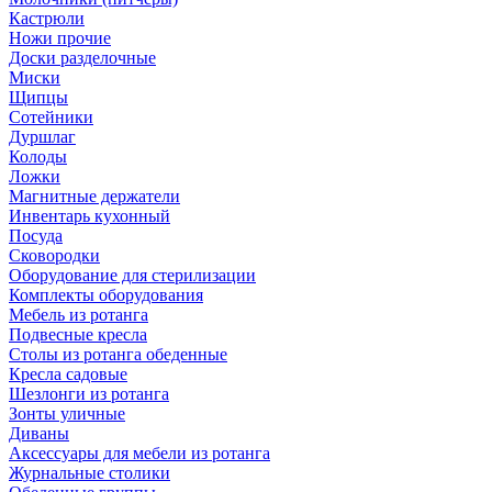
Кастрюли
Ножи прочие
Доски разделочные
Миски
Щипцы
Сотейники
Дуршлаг
Колоды
Ложки
Магнитные держатели
Инвентарь кухонный
Посуда
Сковородки
Оборудование для стерилизации
Комплекты оборудования
Мебель из ротанга
Подвесные кресла
Столы из ротанга обеденные
Кресла садовые
Шезлонги из ротанга
Зонты уличные
Диваны
Аксессуары для мебели из ротанга
Журнальные столики