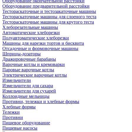
Оборудование окончательной расстойки
Оборудование предварительной расстойки
Тестораскаточные и тестозакаточные машины
Тестораскаточные машины для слоеного теста
Тестораскаточные машины для крутого теста
Хлеборезательные машины
Автоматические хлеборезки
Полуавтоматические хлеборезки
Машины для нарезки тортов и бисквита
Отсадочные и формовочные машины
Шприцы-дозаторы
Дражировочные барабаны
Варочные котлы и кремоварки
Паровые варочные котлы
Электрические варочные котлы
Измельчители
Измельчители для сахара
Измельчители для сухарей
Коллоидные мельницы
Противни, тележки и хлебные формы
Хлебные формы
Тележки
Противни
Пищевое оборудование
Пищевые насосы