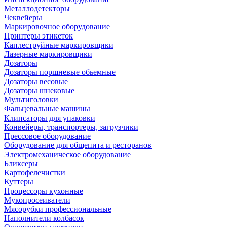
Металлодетекторы
Чеквейеры
Маркировочное оборудование
Принтеры этикеток
Каплеструйные маркировщики
Лазерные маркировщики
Дозаторы
Дозаторы поршневые обьемные
Дозаторы весовые
Дозаторы шнековые
Мультиголовки
Фальцевальные машины
Клипсаторы для упаковки
Конвейеры, транспортеры, загрузчики
Прессовое оборудование
Оборудование для общепита и ресторанов
Электромеханическое оборудование
Бликсеры
Картофелечистки
Куттеры
Процессоры кухонные
Мукопросеиватели
Мясорубки профессиональные
Наполнители колбасок