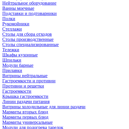
Нейтральное оборудование
Ванны моечные
Подставки и подтоварники
Полки
Рукомойники
Стеллажи
Столы для сбора отходов
Столы производственные
Столы специализированные
Тележки
Шкафы кухонные
Шпильки
Модули барные
Прилавки
Витрины нейтральные
Гастроемкости и противни
Противни и решетки
Гастроемкости
Крышка гастроемкости
Линии раздачи питания
Витрины холодильные для линии раздачи
Мармиты вторых блюд
Мармиты первых блюд
Мармиты универсальные
Модули для подогрева тарелок