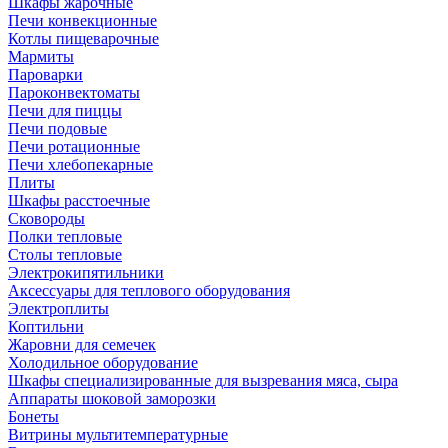
Шкафы жарочные
Печи конвекционные
Котлы пищеварочные
Мармиты
Пароварки
Пароконвектоматы
Печи для пиццы
Печи подовые
Печи ротационные
Печи хлебопекарные
Плиты
Шкафы расстоечные
Сковороды
Полки тепловые
Столы тепловые
Электрокипятильники
Аксессуары для теплового оборудования
Электроплиты
Коптильни
Жаровни для семечек
Холодильное оборудование
Шкафы специализированные для вызревания мяса, сыра
Аппараты шоковой заморозки
Бонеты
Витрины мультитемпературные