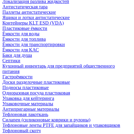
Локализация разлива жидкостей
Антистатическая тара
Паллеты антистатические
Ящики и лотки антистатические
Контейнеры KLT ESD (VDA)
Пластиковые ёмкости
Ёмкости для воды
Ёмкости для топлива
Ёмкости для транспортировки
Ёмкости для КАС
Баки для душа
Септики
Кухонный инвентарь для предприятий общественного
питания
Гастроёмкости
Доски разделочные пластиковые
Подносы пластиковые
Одноразовая посуда пластиковая
Упаковка для кейтеринга
Упаковочные материалы
Антипригарные материалы
Тефлоновая лакоткань
Силапен (силиконовые коврики и рулоны)
Тефлоновые ленты PTFE для запайщиков и упаковщиков
Тефлоновый скотч