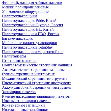
Фильтр-бумага для чайных пакетов
Мешки полипропиленовые
Упаковочное оборудование
Паллетоупаковщики
Паллетоупаковщик Pride, Китай
Паллетоупаковщик Olympic, Россия
Паллетоупаковщик HL, Китай
Паллетоупаковщики ПЗО, Россия
Багажеупаковщик
Мобильные паллетоупаковщики
Паллетоупаковщики TetraSlav
Паллетоупаковщики морозостойкие
Паллетайзеры
Стреппинг-машины
Полуавтоматические стреппинг машины
Автоматические стреппинг-машины
Ручной стреппинг инструмент
Механический стреппинг инструмент
Пневматический стреппинг инструмент
Аккумуляторный стреппинг инструмент
Запайщики пакетов
Ручные настольные запайщики пакетов
Ножные запайщики пакетов
Конвейерные запайщики
Индукционные запайщики