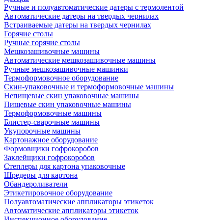
Ручные и полуавтоматические датеры с термолентой
Автоматические датеры на твердых чернилах
Встраиваемые датеры на твердых чернилах
Горячие столы
Ручные горячие столы
Мешкозашивочные машины
Автоматические мешкозашивочные машины
Ручные мешкозашивочные машинки
Термоформовочное оборудование
Скин-упаковочные и термоформовочные машины
Непищевые скин упаковочные машины
Пищевые скин упаковочные машины
Термоформовочные машины
Блистер-сварочные машины
Укупорочные машины
Картонажное оборудование
Формовщики гофрокоробов
Заклейщики гофрокоробов
Степлеры для картона упаковочные
Шредеры для картона
Обандероливатели
Этикетировочное оборудование
Полуавтоматические аппликаторы этикеток
Автоматические аппликаторы этикеток
Инспекционное оборудование