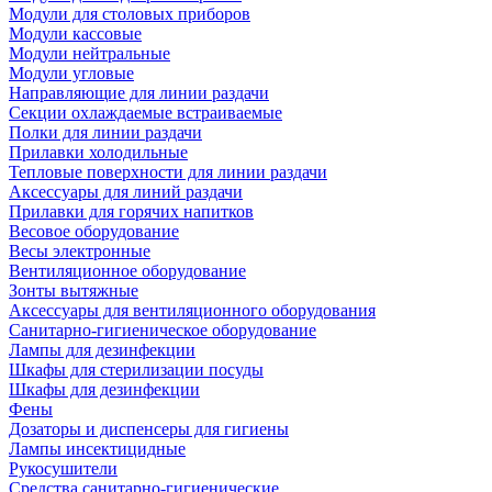
Модули для столовых приборов
Модули кассовые
Модули нейтральные
Модули угловые
Направляющие для линии раздачи
Секции охлаждаемые встраиваемые
Полки для линии раздачи
Прилавки холодильные
Тепловые поверхности для линии раздачи
Аксессуары для линий раздачи
Прилавки для горячих напитков
Весовое оборудование
Весы электронные
Вентиляционное оборудование
Зонты вытяжные
Аксессуары для вентиляционного оборудования
Санитарно-гигиеническое оборудование
Лампы для дезинфекции
Шкафы для стерилизации посуды
Шкафы для дезинфекции
Фены
Дозаторы и диспенсеры для гигиены
Лампы инсектицидные
Рукосушители
Средства санитарно-гигиенические