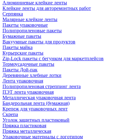
Алюминиевые клейкие ленты
Клейкие ленты для авторемонтных работ
Серпянка
Малярные клейкие ленты
Пакеты упаковочные
Полипропиленовые пакеты
Бумажные пакеты
Вакуумные пакеты для продуктов
Пакеты майка
Курьерские пакеты
Zip-Lock пакеты с бегунком для маркетплейсов
Термоусадочные пакеты
Пакеты Дой-пак
Деревянные хлебные лотки
Лента упаковочная
Полипропиленовая стреппинг лента
ПЭТ лента упаковочная
Металлическая упаковочная лента
Бандерольная лента (бумажная)
Крепеж для упаковочных лент
Скрепа
Уголок защитных пластиковый
Пряжка пластиковая
Пряжка металлическая
Упаковочные материалы с логотипом