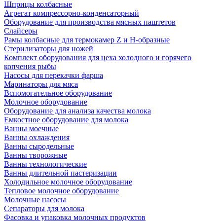
Шприцы колбасные
Агрегат компрессорно-конденсаторный
Оборудование для производства мясных паштетов
Слайсеры
Рамы колбасные для термокамер Z и H-образные
Стерилизаторы для ножей
Комплект оборудования для цеха холодного и горячего
копчения рыбы
Насосы для перекачки фарша
Маринаторы для мяса
Вспомогательное оборудование
Молочное оборудование
Оборудование для анализа качества молока
Емкостное оборудование для молока
Ванны моечные
Ванны охлаждения
Ванны сыродельные
Ванны творожные
Ванны технологические
Ванны длительной пастеризации
Холодильное молочное оборудование
Тепловое молочное оборудование
Молочные насосы
Сепараторы для молока
Фасовка и упаковка молочных продуктов