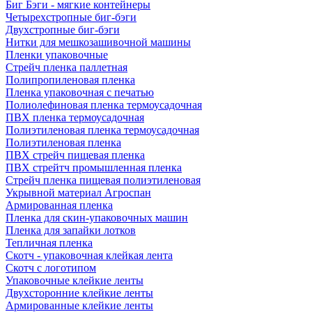
Биг Бэги - мягкие контейнеры
Четырехстропные биг-бэги
Двухстропные биг-бэги
Нитки для мешкозашивочной машины
Пленки упаковочные
Стрейч пленка паллетная
Полипропиленовая пленка
Пленка упаковочная с печатью
Полиолефиновая пленка термоусадочная
ПВХ пленка термоусадочная
Полиэтиленовая пленка термоусадочная
Полиэтиленовая пленка
ПВХ стрейч пищевая пленка
ПВХ стрейтч промышленная пленка
Стрейч пленка пищевая полиэтиленовая
Укрывной материал Агроспан
Армированная пленка
Пленка для скин-упаковочных машин
Пленка для запайки лотков
Тепличная пленка
Скотч - упаковочная клейкая лента
Скотч с логотипом
Упаковочные клейкие ленты
Двухсторонние клейкие ленты
Армированные клейкие ленты