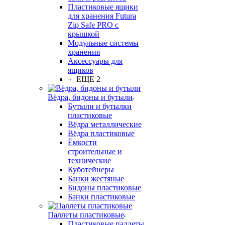
Пластиковые ящики
для хранения Futura
Zip Safe PRO с
крышкой
Модульные системы
хранения
Аксессуары для
ящиков
+ ЕЩЕ 2
Вёдра, бидоны и бутыли
Бутыли и бутылки
пластиковые
Вёдра металлические
Вёдра пластиковые
Ёмкости
строительные и
технические
Куботейнеры
Банки жестяные
Бидоны пластиковые
Банки пластиковые
Паллеты пластиковые
Пластиковые паллеты