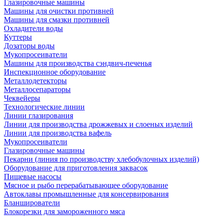
Глазировочные машины
Машины для очистки противней
Машины для смазки противней
Охладители воды
Куттеры
Дозаторы воды
Мукопросеиватели
Машины для производства сэндвич-печенья
Инспекционное оборудование
Металлодетекторы
Металлосепараторы
Чеквейеры
Технологические линии
Линии глазирования
Линии для производства дрожжевых и слоеных изделий
Линии для производства вафель
Мукопросеиватели
Глазировочные машины
Пекарни (линия по производству хлебобулочных изделий)
Оборудование для приготовления заквасок
Пищевые насосы
Мясное и рыбо перерабатывающее оборудование
Автоклавы промышленные для консервирования
Бланширователи
Блокорезки для замороженного мяса