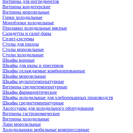
Витрины для ингредиентов
Витрины кондитерские
Витрины морозильные
Горки холодильные
Моноблоки холодильные
Прилавки холодильные мясные
Саладетты и салат-бары
Сплит-системы
Столы для пиццы
Столы морозильные
Столы холодильные
Шкафы винные
Шкафы для икры и пресервов
Шкафы охлаждаемые комбинированные
Шкафы морозильные
Шкафы мультитемпературные
Витрины среднетемпературные
Шкафы фармацевтические
Шкафы холодильные для хлебопекарных производств
Шкафы среднетемпературные
Аксессуары для холодильного оборудования
Витрины гастрономические
Витрины холодильные
Лари морозильные
Холодильники мобильные компрессорные