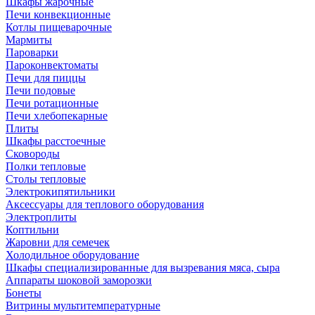
Шкафы жарочные
Печи конвекционные
Котлы пищеварочные
Мармиты
Пароварки
Пароконвектоматы
Печи для пиццы
Печи подовые
Печи ротационные
Печи хлебопекарные
Плиты
Шкафы расстоечные
Сковороды
Полки тепловые
Столы тепловые
Электрокипятильники
Аксессуары для теплового оборудования
Электроплиты
Коптильни
Жаровни для семечек
Холодильное оборудование
Шкафы специализированные для вызревания мяса, сыра
Аппараты шоковой заморозки
Бонеты
Витрины мультитемпературные