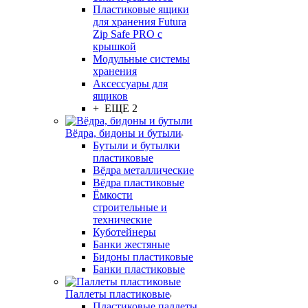
Пластиковые ящики
для хранения Futura
Zip Safe PRO с
крышкой
Модульные системы
хранения
Аксессуары для
ящиков
+ ЕЩЕ 2
Вёдра, бидоны и бутыли
Бутыли и бутылки
пластиковые
Вёдра металлические
Вёдра пластиковые
Ёмкости
строительные и
технические
Куботейнеры
Банки жестяные
Бидоны пластиковые
Банки пластиковые
Паллеты пластиковые
Пластиковые паллеты