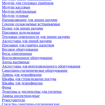
Модули для столовых приборов
Модули кассовые
Модули нейтральные
Модули угловые
Направляющие для линии раздачи
Секции охлаждаемые встраиваемые
Полки для линии раздачи
Прилавки холодильные
Тепловые поверхности для линии раздачи
Аксессуары для линий раздачи
Прилавки для горячих напитков
Весовое оборудование
Весы электронные
Вентиляционное оборудование
Зонты вытяжные
Аксессуары для вентиляционного оборудования
Санитарно-гигиеническое оборудование
Лампы для дезинфекции
Шкафы для стерилизации посуды
Шкафы для дезинфекции
Фены
Дозаторы и диспенсеры для гигиены
Лампы инсектицидные
Рукосушители
Средства санитарно-гигиенические