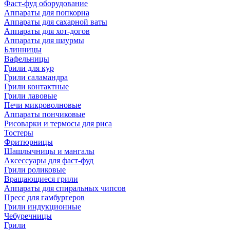
Фаст-фуд оборудование
Аппараты для попкорна
Аппараты для сахарной ваты
Аппараты для хот-догов
Аппараты для шаурмы
Блинницы
Вафельницы
Грили для кур
Грили саламандра
Грили контактные
Грили лавовые
Печи микроволновые
Аппараты пончиковые
Рисоварки и термосы для риса
Тостеры
Фритюрницы
Шашлычницы и мангалы
Аксессуары для фаст-фуд
Грили роликовые
Вращающиеся грили
Аппараты для спиральных чипсов
Пресс для гамбургеров
Грили индукционные
Чебуречницы
Грили