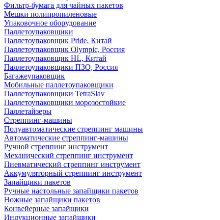
Фильтр-бумага для чайных пакетов
Мешки полипропиленовые
Упаковочное оборудование
Паллетоупаковщики
Паллетоупаковщик Pride, Китай
Паллетоупаковщик Olympic, Россия
Паллетоупаковщик HL, Китай
Паллетоупаковщики ПЗО, Россия
Багажеупаковщик
Мобильные паллетоупаковщики
Паллетоупаковщики TetraSlav
Паллетоупаковщики морозостойкие
Паллетайзеры
Стреппинг-машины
Полуавтоматические стреппинг машины
Автоматические стреппинг-машины
Ручной стреппинг инструмент
Механический стреппинг инструмент
Пневматический стреппинг инструмент
Аккумуляторный стреппинг инструмент
Запайщики пакетов
Ручные настольные запайщики пакетов
Ножные запайщики пакетов
Конвейерные запайщики
Индукционные запайщики