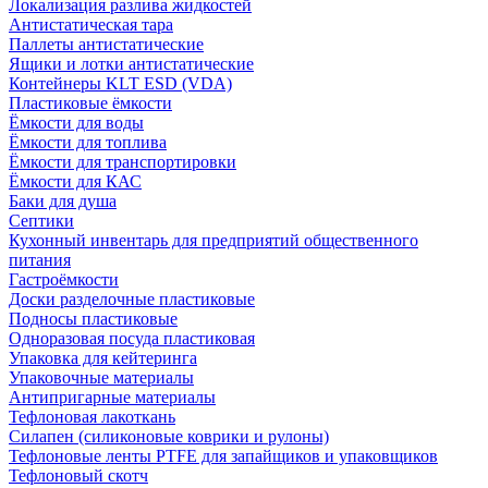
Локализация разлива жидкостей
Антистатическая тара
Паллеты антистатические
Ящики и лотки антистатические
Контейнеры KLT ESD (VDA)
Пластиковые ёмкости
Ёмкости для воды
Ёмкости для топлива
Ёмкости для транспортировки
Ёмкости для КАС
Баки для душа
Септики
Кухонный инвентарь для предприятий общественного
питания
Гастроёмкости
Доски разделочные пластиковые
Подносы пластиковые
Одноразовая посуда пластиковая
Упаковка для кейтеринга
Упаковочные материалы
Антипригарные материалы
Тефлоновая лакоткань
Силапен (силиконовые коврики и рулоны)
Тефлоновые ленты PTFE для запайщиков и упаковщиков
Тефлоновый скотч