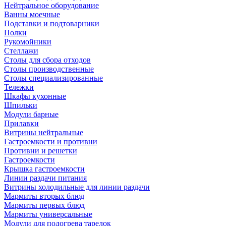
Нейтральное оборудование
Ванны моечные
Подставки и подтоварники
Полки
Рукомойники
Стеллажи
Столы для сбора отходов
Столы производственные
Столы специализированные
Тележки
Шкафы кухонные
Шпильки
Модули барные
Прилавки
Витрины нейтральные
Гастроемкости и противни
Противни и решетки
Гастроемкости
Крышка гастроемкости
Линии раздачи питания
Витрины холодильные для линии раздачи
Мармиты вторых блюд
Мармиты первых блюд
Мармиты универсальные
Модули для подогрева тарелок