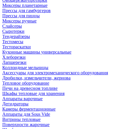
Овощерезки-протирки
Миксеры планетарные
Прессы для гамбургеров
Прессы для пиццы
Миксеры ручные
Слайсеры
Сыротерки
Тендерайзеры
Тестомесы
Тестораскатки
Кухонные машины универсальные
Хлеборезки
Лапшерезки
Коллоидные мельницы
Аксессуары для электромеханического оборудования
Дробилки, измельчители, жернова
Тепловое оборудование
Печи на древесном топливе
Шкафы тепловые для хранения
Аппараты варочные
Дегидраторы
Камеры ферментационные
Аппараты для Sous Vide
Витрины тепловые
Поверхности жарочные