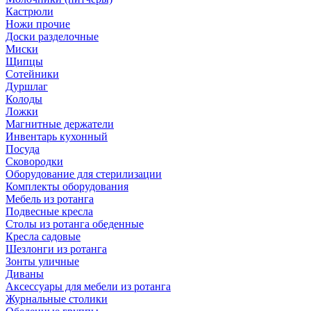
Кастрюли
Ножи прочие
Доски разделочные
Миски
Щипцы
Сотейники
Дуршлаг
Колоды
Ложки
Магнитные держатели
Инвентарь кухонный
Посуда
Сковородки
Оборудование для стерилизации
Комплекты оборудования
Мебель из ротанга
Подвесные кресла
Столы из ротанга обеденные
Кресла садовые
Шезлонги из ротанга
Зонты уличные
Диваны
Аксессуары для мебели из ротанга
Журнальные столики