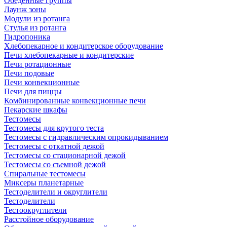
Обеденные группы
Лаунж зоны
Модули из ротанга
Стулья из ротанга
Гидропоника
Хлебопекарное и кондитерское оборудование
Печи хлебопекарные и кондитерские
Печи ротационные
Печи подовые
Печи конвекционные
Печи для пиццы
Комбинированные конвекционные печи
Пекарские шкафы
Тестомесы
Тестомесы для крутого теста
Тестомесы с гидравлическим опрокидыванием
Тестомесы с откатной дежой
Тестомесы со стационарной дежой
Тестомесы со съемной дежой
Спиральные тестомесы
Миксеры планетарные
Тестоделители и округлители
Тестоделители
Тестоокруглители
Расстойное оборудование