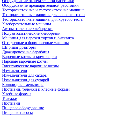
Оборудование окончательной расстойки
Оборудование предварительной расстойки
Тестораскаточные и тестозакаточные машины
Тестораскаточные машины для слоеного теста
Тестораскаточные машины для крутого теста
Хлеборезательные машины
Автоматические хлеборезки
Полуавтоматические хлеборезки
Машины для нарезки тортов и бисквита
Отсадочные и формовочные машины
Шприцы-дозаторы
Дражировочные барабаны
Варочные котлы и кремоварки
Паровые варочные котлы
Электрические варочные котлы
Измельчители
Измельчители для сахара
Измельчители для сухарей
Коллоидные мельницы
Противни, тележки и хлебные формы
Хлебные формы
Тележки
Противни
Пищевое оборудование
Пищевые насосы