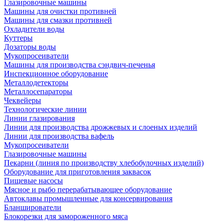
Глазировочные машины
Машины для очистки противней
Машины для смазки противней
Охладители воды
Куттеры
Дозаторы воды
Мукопросеиватели
Машины для производства сэндвич-печенья
Инспекционное оборудование
Металлодетекторы
Металлосепараторы
Чеквейеры
Технологические линии
Линии глазирования
Линии для производства дрожжевых и слоеных изделий
Линии для производства вафель
Мукопросеиватели
Глазировочные машины
Пекарни (линия по производству хлебобулочных изделий)
Оборудование для приготовления заквасок
Пищевые насосы
Мясное и рыбо перерабатывающее оборудование
Автоклавы промышленные для консервирования
Бланширователи
Блокорезки для замороженного мяса