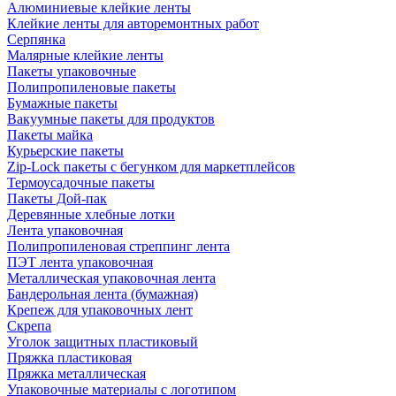
Алюминиевые клейкие ленты
Клейкие ленты для авторемонтных работ
Серпянка
Малярные клейкие ленты
Пакеты упаковочные
Полипропиленовые пакеты
Бумажные пакеты
Вакуумные пакеты для продуктов
Пакеты майка
Курьерские пакеты
Zip-Lock пакеты с бегунком для маркетплейсов
Термоусадочные пакеты
Пакеты Дой-пак
Деревянные хлебные лотки
Лента упаковочная
Полипропиленовая стреппинг лента
ПЭТ лента упаковочная
Металлическая упаковочная лента
Бандерольная лента (бумажная)
Крепеж для упаковочных лент
Скрепа
Уголок защитных пластиковый
Пряжка пластиковая
Пряжка металлическая
Упаковочные материалы с логотипом