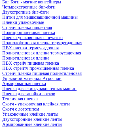
Биг Бэги - мягкие контейнеры
Четырехстропные биг-бэги
Двухстропные биг-бэги
Нитки для мешкозашивочной машины
Пленки упаковочные
Стрейч пленка паллетная
Полипропиленовая пленка
Пленка упаковочная с печатью
Полиолефиновая пленка термоусадочная
ПВХ пленка термоусадочная
Полиэтиленовая пленка термоусадочная
Полиэтиленовая пленка
ПВХ стрейч пищевая пленка
ПВХ стрейтч промышленная пленка
Стрейч пленка пищевая полиэтиленовая
Укрывной материал Агроспан
Армированная пленка
Пленка для скин-упаковочных машин
Пленка для запайки лотков
Тепличная пленка
Скотч - упаковочная клейкая лента
Скотч с логотипом
Упаковочные клейкие ленты
Двухсторонние клейкие ленты
Армированные клейкие ленты