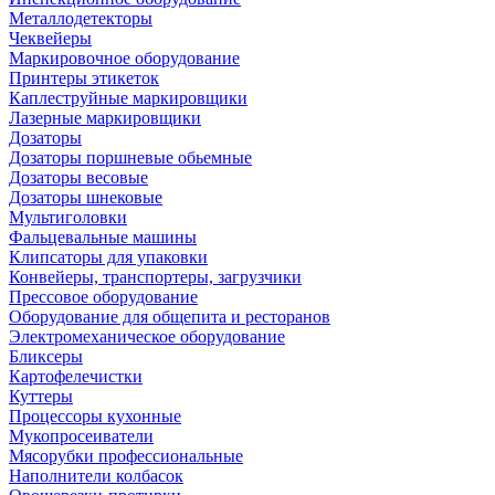
Металлодетекторы
Чеквейеры
Маркировочное оборудование
Принтеры этикеток
Каплеструйные маркировщики
Лазерные маркировщики
Дозаторы
Дозаторы поршневые обьемные
Дозаторы весовые
Дозаторы шнековые
Мультиголовки
Фальцевальные машины
Клипсаторы для упаковки
Конвейеры, транспортеры, загрузчики
Прессовое оборудование
Оборудование для общепита и ресторанов
Электромеханическое оборудование
Бликсеры
Картофелечистки
Куттеры
Процессоры кухонные
Мукопросеиватели
Мясорубки профессиональные
Наполнители колбасок