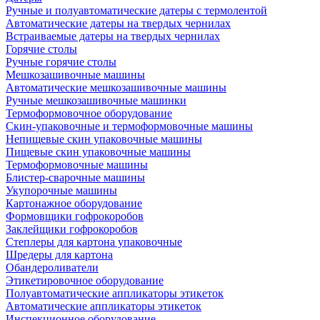
Ручные и полуавтоматические датеры с термолентой
Автоматические датеры на твердых чернилах
Встраиваемые датеры на твердых чернилах
Горячие столы
Ручные горячие столы
Мешкозашивочные машины
Автоматические мешкозашивочные машины
Ручные мешкозашивочные машинки
Термоформовочное оборудование
Скин-упаковочные и термоформовочные машины
Непищевые скин упаковочные машины
Пищевые скин упаковочные машины
Термоформовочные машины
Блистер-сварочные машины
Укупорочные машины
Картонажное оборудование
Формовщики гофрокоробов
Заклейщики гофрокоробов
Степлеры для картона упаковочные
Шредеры для картона
Обандероливатели
Этикетировочное оборудование
Полуавтоматические аппликаторы этикеток
Автоматические аппликаторы этикеток
Инспекционное оборудование