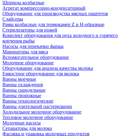
Шприцы колбасные
Агрегат компрессорно-конденсаторный
Оборудование для производства мясных паштетов
Слайсеры
Рамы колбасные для термокамер Z и H-образные
Стерилизаторы для ножей
Комплект оборудования для цеха холодного и горячего
копчения рыбы
Насосы для перекачки фарша
Маринаторы для мяса
Вспомогательное оборудование
Молочное оборудование
Оборудование для анализа качества молока
Емкостное оборудование для молока
Ванны моечные
Ванны охлаждения
Ванны сыродельные
Ванны творожные
Ванны технологические
Ванны длительной пастеризации
Холодильное молочное оборудование
Тепловое молочное оборудование
Молочные насосы
Сепараторы для молока
Фасовка и упаковка молочных продуктов