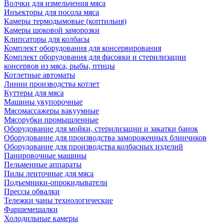
Волчки для измельчения мяса
Инъекторы для посола мяса
Камеры термодымовые (коптильня)
Камеры шоковой заморозки
Клипсаторы для колбасы
Комплект оборудования для консервирования
Комплект оборудования для фасовки и стерилизации
консервов из мяса, рыбы, птицы
Котлетные автоматы
Линии производства котлет
Куттеры для мяса
Машины укупорочные
Мясомассажеры вакуумные
Мясорубки промышленные
Оборудование для мойки, стерилизации и закатки банок
Оборудование для производства замороженных блинчиков
Оборудование для производства колбасных изделий
Панировочные машины
Пельменные аппараты
Пилы ленточные для мяса
Подъемники-опрокидыватели
Прессы обвалки
Тележки чаны технологические
Фаршемешалки
Холодильные камеры