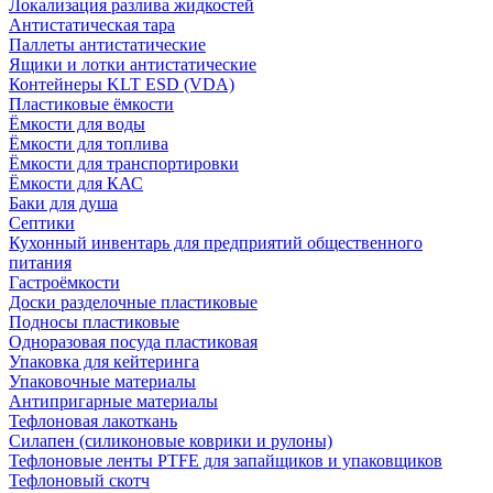
Локализация разлива жидкостей
Антистатическая тара
Паллеты антистатические
Ящики и лотки антистатические
Контейнеры KLT ESD (VDA)
Пластиковые ёмкости
Ёмкости для воды
Ёмкости для топлива
Ёмкости для транспортировки
Ёмкости для КАС
Баки для душа
Септики
Кухонный инвентарь для предприятий общественного
питания
Гастроёмкости
Доски разделочные пластиковые
Подносы пластиковые
Одноразовая посуда пластиковая
Упаковка для кейтеринга
Упаковочные материалы
Антипригарные материалы
Тефлоновая лакоткань
Силапен (силиконовые коврики и рулоны)
Тефлоновые ленты PTFE для запайщиков и упаковщиков
Тефлоновый скотч