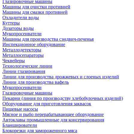
Глазировочные машины
Машины для очистки противней
Машины для смазки противней
Охладители воды
Куттеры
Дозаторы воды
Мукопросеиватели
Машины для производства сэндвич-печенья
Инспекционное оборудование
Металлодетекторы
Металлосепараторы
Чеквейеры
Технологические линии
Линии глазирования
Линии для производства дрожжевых и слоеных изделий
Линии для производства вафель
Мукопросеиватели
Глазировочные машины
Пекарни (линия по производству хлебобулочных изделий)
Оборудование для приготовления заквасок
Пищевые насосы
Мясное и рыбо перерабатывающее оборудование
Автоклавы промышленные для консервирования
Бланширователи
Блокорезки для замороженного мяса