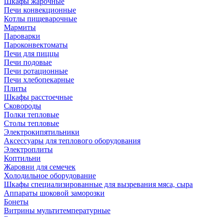
Шкафы жарочные
Печи конвекционные
Котлы пищеварочные
Мармиты
Пароварки
Пароконвектоматы
Печи для пиццы
Печи подовые
Печи ротационные
Печи хлебопекарные
Плиты
Шкафы расстоечные
Сковороды
Полки тепловые
Столы тепловые
Электрокипятильники
Аксессуары для теплового оборудования
Электроплиты
Коптильни
Жаровни для семечек
Холодильное оборудование
Шкафы специализированные для вызревания мяса, сыра
Аппараты шоковой заморозки
Бонеты
Витрины мультитемпературные