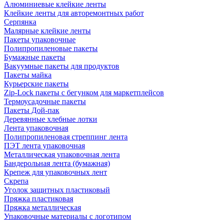
Алюминиевые клейкие ленты
Клейкие ленты для авторемонтных работ
Серпянка
Малярные клейкие ленты
Пакеты упаковочные
Полипропиленовые пакеты
Бумажные пакеты
Вакуумные пакеты для продуктов
Пакеты майка
Курьерские пакеты
Zip-Lock пакеты с бегунком для маркетплейсов
Термоусадочные пакеты
Пакеты Дой-пак
Деревянные хлебные лотки
Лента упаковочная
Полипропиленовая стреппинг лента
ПЭТ лента упаковочная
Металлическая упаковочная лента
Бандерольная лента (бумажная)
Крепеж для упаковочных лент
Скрепа
Уголок защитных пластиковый
Пряжка пластиковая
Пряжка металлическая
Упаковочные материалы с логотипом