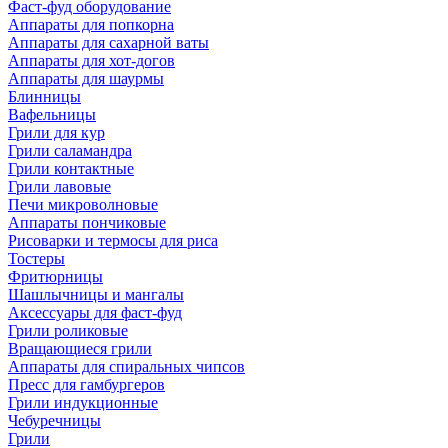
Фаст-фуд оборудование
Аппараты для попкорна
Аппараты для сахарной ваты
Аппараты для хот-догов
Аппараты для шаурмы
Блинницы
Вафельницы
Грили для кур
Грили саламандра
Грили контактные
Грили лавовые
Печи микроволновые
Аппараты пончиковые
Рисоварки и термосы для риса
Тостеры
Фритюрницы
Шашлычницы и мангалы
Аксессуары для фаст-фуд
Грили роликовые
Вращающиеся грили
Аппараты для спиральных чипсов
Пресс для гамбургеров
Грили индукционные
Чебуречницы
Грили