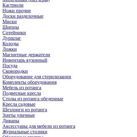
Кастрюли
Ножи прочие
Доски разделочные
Миски
Щипцы
Сотейники
Дуршлаг
Колоды
Ложки
Магнитные держатели
Инвентарь кухонный
Посуда
Сковородки
Оборудование для стерилизации
Комплекты оборудования
Мебель из ротанга
Подвесные кресла
Столы из ротанга обеденные
Кресла садовые
Шезлонги из ротанга
Зонты уличные
Диваны
Аксессуары для мебели из ротанга
Журнальные столики