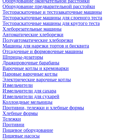
Оборудование окончательной расстойки
Оборудование предварительной расстойки
Тестораскаточные и тестозакаточные машины
Тестораскаточные машины для слоеного теста
Тестораскаточные машины для крутого теста
Хлеборезательные машины
Автоматические хлеборезки
Полуавтоматические хлеборезки
Машины для нарезки тортов и бисквита
Отсадочные и формовочные машины
Шприцы-дозаторы
Дражировочные барабаны
Варочные котлы и кремоварки
Паровые варочные котлы
Электрические варочные котлы
Измельчители
Измельчители для сахара
Измельчители для сухарей
Коллоидные мельницы
Противни, тележки и хлебные формы
Хлебные формы
Тележки
Противни
Пищевое оборудование
Пищевые насосы