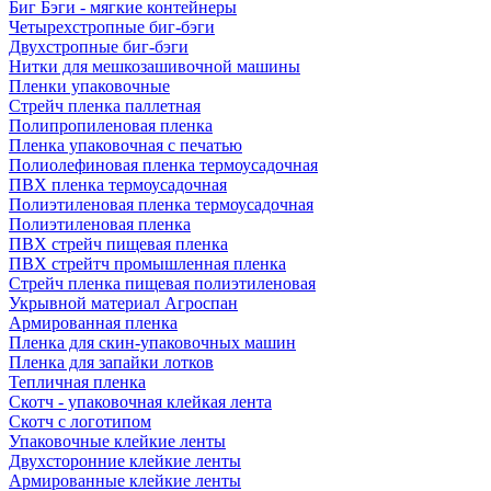
Биг Бэги - мягкие контейнеры
Четырехстропные биг-бэги
Двухстропные биг-бэги
Нитки для мешкозашивочной машины
Пленки упаковочные
Стрейч пленка паллетная
Полипропиленовая пленка
Пленка упаковочная с печатью
Полиолефиновая пленка термоусадочная
ПВХ пленка термоусадочная
Полиэтиленовая пленка термоусадочная
Полиэтиленовая пленка
ПВХ стрейч пищевая пленка
ПВХ стрейтч промышленная пленка
Стрейч пленка пищевая полиэтиленовая
Укрывной материал Агроспан
Армированная пленка
Пленка для скин-упаковочных машин
Пленка для запайки лотков
Тепличная пленка
Скотч - упаковочная клейкая лента
Скотч с логотипом
Упаковочные клейкие ленты
Двухсторонние клейкие ленты
Армированные клейкие ленты