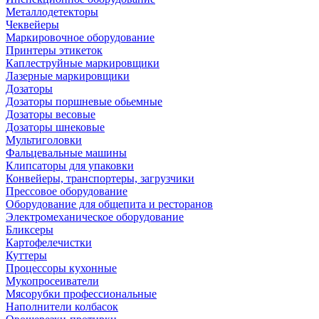
Металлодетекторы
Чеквейеры
Маркировочное оборудование
Принтеры этикеток
Каплеструйные маркировщики
Лазерные маркировщики
Дозаторы
Дозаторы поршневые обьемные
Дозаторы весовые
Дозаторы шнековые
Мультиголовки
Фальцевальные машины
Клипсаторы для упаковки
Конвейеры, транспортеры, загрузчики
Прессовое оборудование
Оборудование для общепита и ресторанов
Электромеханическое оборудование
Бликсеры
Картофелечистки
Куттеры
Процессоры кухонные
Мукопросеиватели
Мясорубки профессиональные
Наполнители колбасок