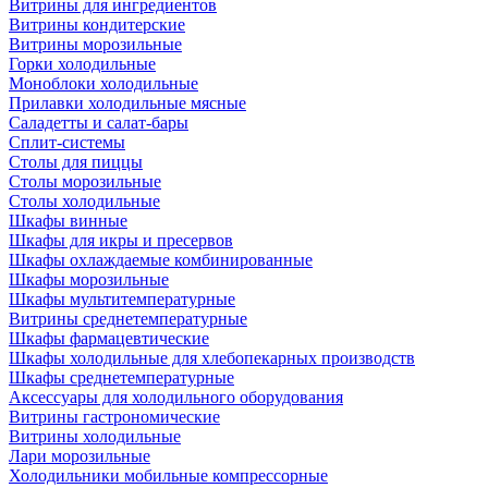
Витрины для ингредиентов
Витрины кондитерские
Витрины морозильные
Горки холодильные
Моноблоки холодильные
Прилавки холодильные мясные
Саладетты и салат-бары
Сплит-системы
Столы для пиццы
Столы морозильные
Столы холодильные
Шкафы винные
Шкафы для икры и пресервов
Шкафы охлаждаемые комбинированные
Шкафы морозильные
Шкафы мультитемпературные
Витрины среднетемпературные
Шкафы фармацевтические
Шкафы холодильные для хлебопекарных производств
Шкафы среднетемпературные
Аксессуары для холодильного оборудования
Витрины гастрономические
Витрины холодильные
Лари морозильные
Холодильники мобильные компрессорные