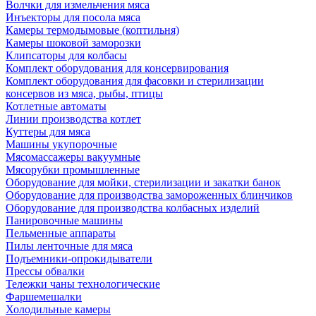
Волчки для измельчения мяса
Инъекторы для посола мяса
Камеры термодымовые (коптильня)
Камеры шоковой заморозки
Клипсаторы для колбасы
Комплект оборудования для консервирования
Комплект оборудования для фасовки и стерилизации
консервов из мяса, рыбы, птицы
Котлетные автоматы
Линии производства котлет
Куттеры для мяса
Машины укупорочные
Мясомассажеры вакуумные
Мясорубки промышленные
Оборудование для мойки, стерилизации и закатки банок
Оборудование для производства замороженных блинчиков
Оборудование для производства колбасных изделий
Панировочные машины
Пельменные аппараты
Пилы ленточные для мяса
Подъемники-опрокидыватели
Прессы обвалки
Тележки чаны технологические
Фаршемешалки
Холодильные камеры