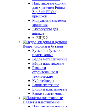
Пластиковые ящики
для хранения Futura
Zip Safe PRO с
крышкой
Модульные системы
хранения
Аксессуары для
ящиков
+ ЕЩЕ 2
Вёдра, бидоны и бутыли
Бутыли и бутылки
пластиковые
Вёдра металлические
Вёдра пластиковые
Ёмкости
строительные и
технические
Куботейнеры
Банки жестяные
Бидоны пластиковые
Банки пластиковые
Паллеты пластиковые
Пластиковые паллеты