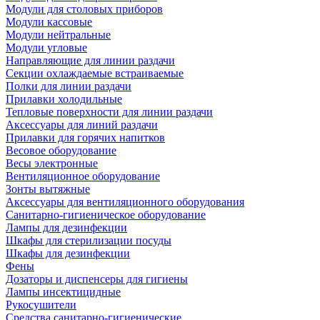
Модули для столовых приборов
Модули кассовые
Модули нейтральные
Модули угловые
Направляющие для линии раздачи
Секции охлаждаемые встраиваемые
Полки для линии раздачи
Прилавки холодильные
Тепловые поверхности для линии раздачи
Аксессуары для линий раздачи
Прилавки для горячих напитков
Весовое оборудование
Весы электронные
Вентиляционное оборудование
Зонты вытяжные
Аксессуары для вентиляционного оборудования
Санитарно-гигиеническое оборудование
Лампы для дезинфекции
Шкафы для стерилизации посуды
Шкафы для дезинфекции
Фены
Дозаторы и диспенсеры для гигиены
Лампы инсектицидные
Рукосушители
Средства санитарно-гигиенические