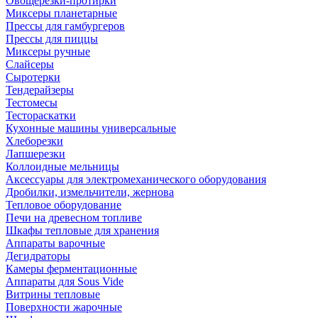
Овощерезки-протирки
Миксеры планетарные
Прессы для гамбургеров
Прессы для пиццы
Миксеры ручные
Слайсеры
Сыротерки
Тендерайзеры
Тестомесы
Тестораскатки
Кухонные машины универсальные
Хлеборезки
Лапшерезки
Коллоидные мельницы
Аксессуары для электромеханического оборудования
Дробилки, измельчители, жернова
Тепловое оборудование
Печи на древесном топливе
Шкафы тепловые для хранения
Аппараты варочные
Дегидраторы
Камеры ферментационные
Аппараты для Sous Vide
Витрины тепловые
Поверхности жарочные