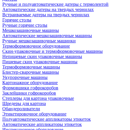
Ручные и полуавтоматические датеры с термолентой
Автоматические датеры на твердых чернилах
Встраиваемые датеры на твердых чернилах
Горячие столы
Ручные горячие столы
Мешкозашивочные машины
Автоматические мешкозашивочные машины
Ручные мешкозашивочные машинки
Термоформовочное оборудование
Скин-упаковочные и термоформовочные машины
Непищевые скин упаковочные машины
Пищевые скин упаковочные машины
Термоформовочные машины
Блистер-сварочные машины
Укупорочные машины
Картонажное оборудование
Формовщики гофрокоробов
Заклейщики гофрокоробов
Степлеры для картона упаковочные
Шредеры для картона
Обандероливатели
Этикетировочное оборудование
Полуавтоматические аппликаторы этикеток
Автоматические аппликаторы этикеток
Инспекционное оборудование