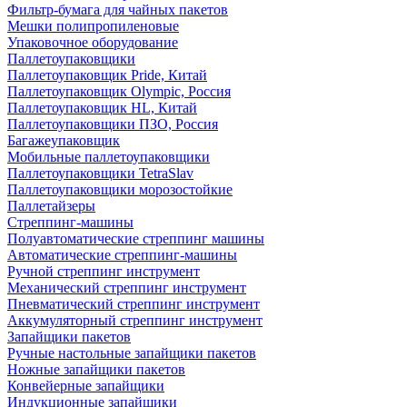
Фильтр-бумага для чайных пакетов
Мешки полипропиленовые
Упаковочное оборудование
Паллетоупаковщики
Паллетоупаковщик Pride, Китай
Паллетоупаковщик Olympic, Россия
Паллетоупаковщик HL, Китай
Паллетоупаковщики ПЗО, Россия
Багажеупаковщик
Мобильные паллетоупаковщики
Паллетоупаковщики TetraSlav
Паллетоупаковщики морозостойкие
Паллетайзеры
Стреппинг-машины
Полуавтоматические стреппинг машины
Автоматические стреппинг-машины
Ручной стреппинг инструмент
Механический стреппинг инструмент
Пневматический стреппинг инструмент
Аккумуляторный стреппинг инструмент
Запайщики пакетов
Ручные настольные запайщики пакетов
Ножные запайщики пакетов
Конвейерные запайщики
Индукционные запайщики