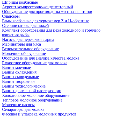
Шприцы колбасные
Агрегат компрессорно-конденсаторный
Оборудование для производства мясных паштетов
Слайсеры
Рамы колбасные для термокамер Z и H-образные
Стерилизаторы для ножей
Комплект оборудования для цеха холодного и горячего
копчения рыбы
Насосы для перекачки фарша
Маринаторы для мяса
Вспомогательное оборудование
Молочное оборудование
Оборудование для анализа качества молока
Емкостное оборудование для молока
Ванны моечные
Ванны охлаждения
Ванны сыродельные
Ванны творожные
Ванны технологические
Ванны длительной пастеризации
Холодильное молочное оборудование
Тепловое молочное оборудование
Молочные насосы
Сепараторы для молока
Фасовка и упаковка молочных продуктов