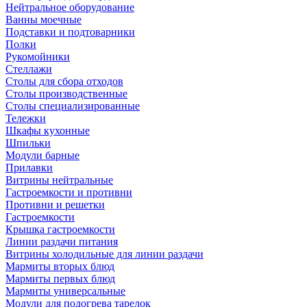
Нейтральное оборудование
Ванны моечные
Подставки и подтоварники
Полки
Рукомойники
Стеллажи
Столы для сбора отходов
Столы производственные
Столы специализированные
Тележки
Шкафы кухонные
Шпильки
Модули барные
Прилавки
Витрины нейтральные
Гастроемкости и противни
Противни и решетки
Гастроемкости
Крышка гастроемкости
Линии раздачи питания
Витрины холодильные для линии раздачи
Мармиты вторых блюд
Мармиты первых блюд
Мармиты универсальные
Модули для подогрева тарелок