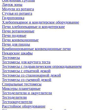
Обеденные группы
Лаунж зоны
Модули из ротанга
Стулья из ротанга
Гидропоника
Хлебопекарное и кондитерское оборудование
Печи хлебопекарные и кондитерские
Печи ротационные
Печи подовые
Печи конвекционные
Печи для пиццы
Комбинированные конвекционные печи
Пекарские шкафы
Тестомесы
Тестомесы для крутого теста
Тестомесы с гидравлическим опрокидыванием
Тестомесы с откатной дежой
Тестомесы со стационарной дежой
Тестомесы со съемной дежой
Спиральные тестомесы
Миксеры планетарные
Тестоделители и округлители
Тестоделители
Тестоокруглители
Расстойное оборудование