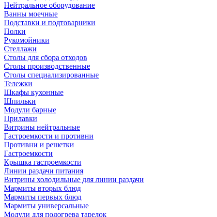
Нейтральное оборудование
Ванны моечные
Подставки и подтоварники
Полки
Рукомойники
Стеллажи
Столы для сбора отходов
Столы производственные
Столы специализированные
Тележки
Шкафы кухонные
Шпильки
Модули барные
Прилавки
Витрины нейтральные
Гастроемкости и противни
Противни и решетки
Гастроемкости
Крышка гастроемкости
Линии раздачи питания
Витрины холодильные для линии раздачи
Мармиты вторых блюд
Мармиты первых блюд
Мармиты универсальные
Модули для подогрева тарелок