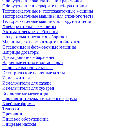
Оборудование окончательной расстойки
Оборудование предварительной расстойки
Тестораскаточные и тестозакаточные машины
Тестораскаточные машины для слоеного теста
Тестораскаточные машины для крутого теста
Хлеборезательные машины
Автоматические хлеборезки
Полуавтоматические хлеборезки
Машины для нарезки тортов и бисквита
Отсадочные и формовочные машины
Шприцы-дозаторы
Дражировочные барабаны
Варочные котлы и кремоварки
Паровые варочные котлы
Электрические варочные котлы
Измельчители
Измельчители для сахара
Измельчители для сухарей
Коллоидные мельницы
Противни, тележки и хлебные формы
Хлебные формы
Тележки
Противни
Пищевое оборудование
Пищевые насосы