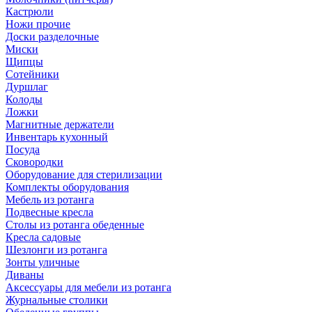
Кастрюли
Ножи прочие
Доски разделочные
Миски
Щипцы
Сотейники
Дуршлаг
Колоды
Ложки
Магнитные держатели
Инвентарь кухонный
Посуда
Сковородки
Оборудование для стерилизации
Комплекты оборудования
Мебель из ротанга
Подвесные кресла
Столы из ротанга обеденные
Кресла садовые
Шезлонги из ротанга
Зонты уличные
Диваны
Аксессуары для мебели из ротанга
Журнальные столики