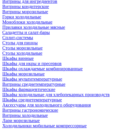
Витрины для ингредиентов
Витрины кондитерские
Витрины морозильные
Горки холодильные
Моноблоки холодильные
Прилавки холодильные мясные
Саладетты и салат-бары
Сплит-системы
Столы для пиццы
Столы морозильные
Столы холодильные
Шкафы винные
Шкафы для икры и пресервов
Шкафы охлаждаемые комбинированные
Шкафы морозильные
Шкафы мультитемпературные
Витрины среднетемпературные
Шкафы фармацевтические
Шкафы холодильные для хлебопекарных производств
Шкафы среднетемпературные
Аксессуары для холодильного оборудования
Витрины гастрономические
Витрины холодильные
Лари морозильные
Холодильники мобильные компрессорные