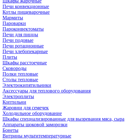
Шкафы жарочные
Печи конвекционные
Котлы пищеварочные
Мармиты
Пароварки
Пароконвектоматы
Печи для пиццы
Печи подовые
Печи ротационные
Печи хлебопекарные
Плиты
Шкафы расстоечные
Сковороды
Полки тепловые
Столы тепловые
Электрокипятильники
Аксессуары для теплового оборудования
Электроплиты
Коптильни
Жаровни для семечек
Холодильное оборудование
Шкафы специализированные для вызревания мяса, сыра
Аппараты шоковой заморозки
Бонеты
Витрины мультитемпературные