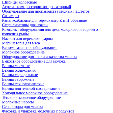
Шприцы колбасные
Агрегат компрессорно-конденсаторный
Оборудование для производства мясных паштетов
Слайсеры
Рамы колбасные для термокамер Z и H-образные
Стерилизаторы для ножей
Комплект оборудования для цеха холодного и горячего
копчения рыбы
Насосы для перекачки фарша
Маринаторы для мяса
Вспомогательное оборудование
Молочное оборудование
Оборудование для анализа качества молока
Емкостное оборудование для молока
Ванны моечные
Ванны охлаждения
Ванны сыродельные
Ванны творожные
Ванны технологические
Ванны длительной пастеризации
Холодильное молочное оборудование
Тепловое молочное оборудование
Молочные насосы
Сепараторы для молока
Фасовка и упаковка молочных продуктов