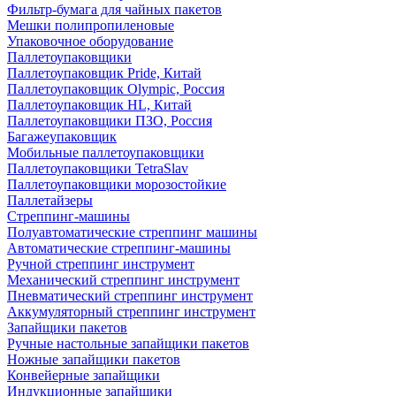
Фильтр-бумага для чайных пакетов
Мешки полипропиленовые
Упаковочное оборудование
Паллетоупаковщики
Паллетоупаковщик Pride, Китай
Паллетоупаковщик Olympic, Россия
Паллетоупаковщик HL, Китай
Паллетоупаковщики ПЗО, Россия
Багажеупаковщик
Мобильные паллетоупаковщики
Паллетоупаковщики TetraSlav
Паллетоупаковщики морозостойкие
Паллетайзеры
Стреппинг-машины
Полуавтоматические стреппинг машины
Автоматические стреппинг-машины
Ручной стреппинг инструмент
Механический стреппинг инструмент
Пневматический стреппинг инструмент
Аккумуляторный стреппинг инструмент
Запайщики пакетов
Ручные настольные запайщики пакетов
Ножные запайщики пакетов
Конвейерные запайщики
Индукционные запайщики