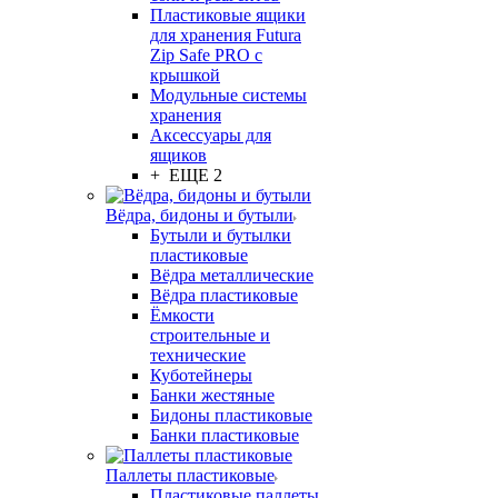
Пластиковые ящики
для хранения Futura
Zip Safe PRO с
крышкой
Модульные системы
хранения
Аксессуары для
ящиков
+ ЕЩЕ 2
Вёдра, бидоны и бутыли
Бутыли и бутылки
пластиковые
Вёдра металлические
Вёдра пластиковые
Ёмкости
строительные и
технические
Куботейнеры
Банки жестяные
Бидоны пластиковые
Банки пластиковые
Паллеты пластиковые
Пластиковые паллеты