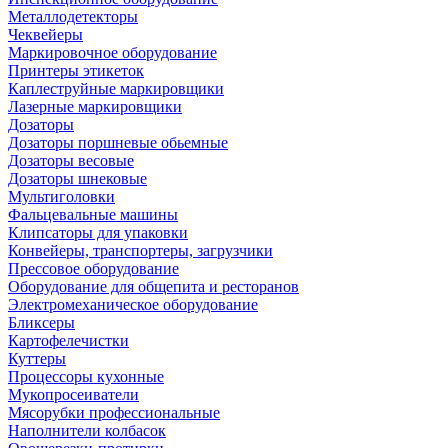
Металлодетекторы
Чеквейеры
Маркировочное оборудование
Принтеры этикеток
Каплеструйные маркировщики
Лазерные маркировщики
Дозаторы
Дозаторы поршневые обьемные
Дозаторы весовые
Дозаторы шнековые
Мультиголовки
Фальцевальные машины
Клипсаторы для упаковки
Конвейеры, транспортеры, загрузчики
Прессовое оборудование
Оборудование для общепита и ресторанов
Электромеханическое оборудование
Бликсеры
Картофелечистки
Куттеры
Процессоры кухонные
Мукопросеиватели
Мясорубки профессиональные
Наполнители колбасок