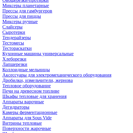
Овощерезки-протирки
Миксеры планетарные
Прессы для гамбургеров
Прессы для пиццы
Миксеры ручные
Слайсеры
Сыротерки
Тендерайзеры
Тестомесы
Тестораскатки
Кухонные машины универсальные
Хлеборезки
Лапшерезки
Коллоидные мельницы
Аксессуары для электромеханического оборудования
Дробилки, измельчители, жернова
Тепловое оборудование
Печи на древесном топливе
Шкафы тепловые для хранения
Аппараты варочные
Дегидраторы
Камеры ферментационные
Аппараты для Sous Vide
Витрины тепловые
Поверхности жарочные