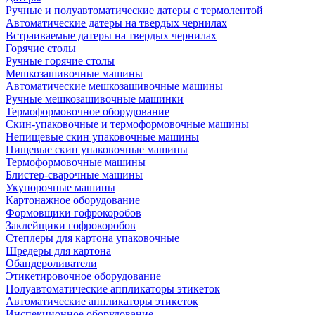
Ручные и полуавтоматические датеры с термолентой
Автоматические датеры на твердых чернилах
Встраиваемые датеры на твердых чернилах
Горячие столы
Ручные горячие столы
Мешкозашивочные машины
Автоматические мешкозашивочные машины
Ручные мешкозашивочные машинки
Термоформовочное оборудование
Скин-упаковочные и термоформовочные машины
Непищевые скин упаковочные машины
Пищевые скин упаковочные машины
Термоформовочные машины
Блистер-сварочные машины
Укупорочные машины
Картонажное оборудование
Формовщики гофрокоробов
Заклейщики гофрокоробов
Степлеры для картона упаковочные
Шредеры для картона
Обандероливатели
Этикетировочное оборудование
Полуавтоматические аппликаторы этикеток
Автоматические аппликаторы этикеток
Инспекционное оборудование