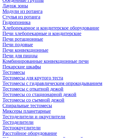
Обеденные группы
Лаунж зоны
Модули из ротанга
Стулья из ротанга
Гидропоника
Хлебопекарное и кондитерское оборудование
Печи хлебопекарные и кондитерские
Печи ротационные
Печи подовые
Печи конвекционные
Печи для пиццы
Комбинированные конвекционные печи
Пекарские шкафы
Тестомесы
Тестомесы для крутого теста
Тестомесы с гидравлическим опрокидыванием
Тестомесы с откатной дежой
Тестомесы со стационарной дежой
Тестомесы со съемной дежой
Спиральные тестомесы
Миксеры планетарные
Тестоделители и округлители
Тестоделители
Тестоокруглители
Расстойное оборудование