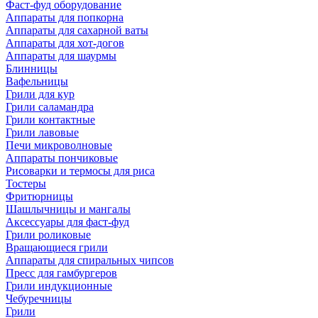
Фаст-фуд оборудование
Аппараты для попкорна
Аппараты для сахарной ваты
Аппараты для хот-догов
Аппараты для шаурмы
Блинницы
Вафельницы
Грили для кур
Грили саламандра
Грили контактные
Грили лавовые
Печи микроволновые
Аппараты пончиковые
Рисоварки и термосы для риса
Тостеры
Фритюрницы
Шашлычницы и мангалы
Аксессуары для фаст-фуд
Грили роликовые
Вращающиеся грили
Аппараты для спиральных чипсов
Пресс для гамбургеров
Грили индукционные
Чебуречницы
Грили