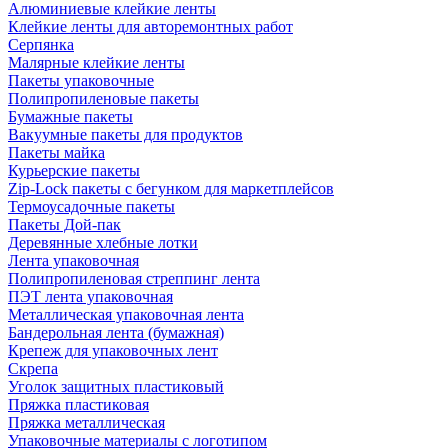
Алюминиевые клейкие ленты
Клейкие ленты для авторемонтных работ
Серпянка
Малярные клейкие ленты
Пакеты упаковочные
Полипропиленовые пакеты
Бумажные пакеты
Вакуумные пакеты для продуктов
Пакеты майка
Курьерские пакеты
Zip-Lock пакеты с бегунком для маркетплейсов
Термоусадочные пакеты
Пакеты Дой-пак
Деревянные хлебные лотки
Лента упаковочная
Полипропиленовая стреппинг лента
ПЭТ лента упаковочная
Металлическая упаковочная лента
Бандерольная лента (бумажная)
Крепеж для упаковочных лент
Скрепа
Уголок защитных пластиковый
Пряжка пластиковая
Пряжка металлическая
Упаковочные материалы с логотипом