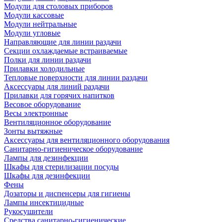
Модули для столовых приборов
Модули кассовые
Модули нейтральные
Модули угловые
Направляющие для линии раздачи
Секции охлаждаемые встраиваемые
Полки для линии раздачи
Прилавки холодильные
Тепловые поверхности для линии раздачи
Аксессуары для линий раздачи
Прилавки для горячих напитков
Весовое оборудование
Весы электронные
Вентиляционное оборудование
Зонты вытяжные
Аксессуары для вентиляционного оборудования
Санитарно-гигиеническое оборудование
Лампы для дезинфекции
Шкафы для стерилизации посуды
Шкафы для дезинфекции
Фены
Дозаторы и диспенсеры для гигиены
Лампы инсектицидные
Рукосушители
Средства санитарно-гигиенические