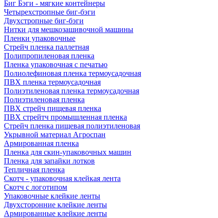
Биг Бэги - мягкие контейнеры
Четырехстропные биг-бэги
Двухстропные биг-бэги
Нитки для мешкозашивочной машины
Пленки упаковочные
Стрейч пленка паллетная
Полипропиленовая пленка
Пленка упаковочная с печатью
Полиолефиновая пленка термоусадочная
ПВХ пленка термоусадочная
Полиэтиленовая пленка термоусадочная
Полиэтиленовая пленка
ПВХ стрейч пищевая пленка
ПВХ стрейтч промышленная пленка
Стрейч пленка пищевая полиэтиленовая
Укрывной материал Агроспан
Армированная пленка
Пленка для скин-упаковочных машин
Пленка для запайки лотков
Тепличная пленка
Скотч - упаковочная клейкая лента
Скотч с логотипом
Упаковочные клейкие ленты
Двухсторонние клейкие ленты
Армированные клейкие ленты