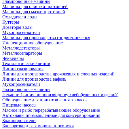
Глазировочные машины
Машины для очистки противней
Машины для смазки противней
Охладители воды
Куттеры
Дозаторы воды
Мукопросеиватели
Машины для производства сэндвич-печенья
Инспекционное оборудование
Металлодетекторы
Металлосепараторы
Чеквейеры
Технологические линии
Линии глазирования
Линии для производства дрожжевых и слоеных изделий
Линии для производства вафель
Мукопросеиватели
Глазировочные машины
Пекарни (линия по производству хлебобулочных изделий)
Оборудование для приготовления заквасок
Пищевые насосы
Мясное и рыбо перерабатывающее оборудование
Автоклавы промышленные для консервирования
Бланширователи
Блокорезки для замороженного мяса