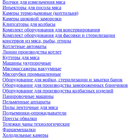
Волчки для измельчения мяса
Инъекторы для посола мяса
Камеры термодымовые (коптильня)
Камеры шоковой заморозки
Клипсаторы для колбасы
Комплект оборудования для консервирования
Комплект оборудования для фасовки и стерилизации
консервов из мяса, рыбы, птицы
Котлетные автоматы
Линии производства котлет
Куттеры для мяса
Машины укупорочные
Мясомассажеры вакуумные
Мясорубки промышленные
Оборудование для мойки, стерилизации и закатки банок
Оборудование для производства замороженных блинчиков
Оборудование для производства колбасных изделий
Панировочные машины
Пельменные аппараты
Пилы ленточные для мяса
Подъемники-опрокидыватели
Прессы обвалки
Тележки чаны технологические
Фаршемешалки
Холодильные камеры