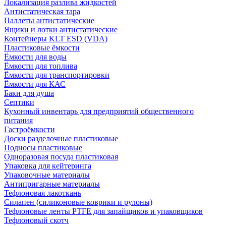
Локализация разлива жидкостей
Антистатическая тара
Паллеты антистатические
Ящики и лотки антистатические
Контейнеры KLT ESD (VDA)
Пластиковые ёмкости
Ёмкости для воды
Ёмкости для топлива
Ёмкости для транспортировки
Ёмкости для КАС
Баки для душа
Септики
Кухонный инвентарь для предприятий общественного
питания
Гастроёмкости
Доски разделочные пластиковые
Подносы пластиковые
Одноразовая посуда пластиковая
Упаковка для кейтеринга
Упаковочные материалы
Антипригарные материалы
Тефлоновая лакоткань
Силапен (силиконовые коврики и рулоны)
Тефлоновые ленты PTFE для запайщиков и упаковщиков
Тефлоновый скотч