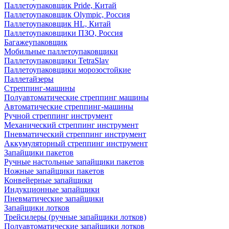
Паллетоупаковщик Pride, Китай
Паллетоупаковщик Olympic, Россия
Паллетоупаковщик HL, Китай
Паллетоупаковщики ПЗО, Россия
Багажеупаковщик
Мобильные паллетоупаковщики
Паллетоупаковщики TetraSlav
Паллетоупаковщики морозостойкие
Паллетайзеры
Стреппинг-машины
Полуавтоматические стреппинг машины
Автоматические стреппинг-машины
Ручной стреппинг инструмент
Механический стреппинг инструмент
Пневматический стреппинг инструмент
Аккумуляторный стреппинг инструмент
Запайщики пакетов
Ручные настольные запайщики пакетов
Ножные запайщики пакетов
Конвейерные запайщики
Индукционные запайщики
Пневматические запайщики
Запайщики лотков
Трейсилеры (ручные запайщики лотков)
Полуавтоматические запайщики лотков