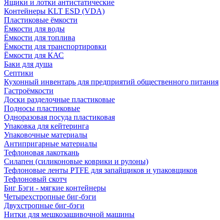
Ящики и лотки антистатические
Контейнеры KLT ESD (VDA)
Пластиковые ёмкости
Ёмкости для воды
Ёмкости для топлива
Ёмкости для транспортировки
Ёмкости для КАС
Баки для душа
Септики
Кухонный инвентарь для предприятий общественного питания
Гастроёмкости
Доски разделочные пластиковые
Подносы пластиковые
Одноразовая посуда пластиковая
Упаковка для кейтеринга
Упаковочные материалы
Антипригарные материалы
Тефлоновая лакоткань
Силапен (силиконовые коврики и рулоны)
Тефлоновые ленты PTFE для запайщиков и упаковщиков
Тефлоновый скотч
Биг Бэги - мягкие контейнеры
Четырехстропные биг-бэги
Двухстропные биг-бэги
Нитки для мешкозашивочной машины