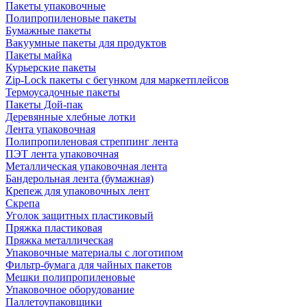
Пакеты упаковочные
Полипропиленовые пакеты
Бумажные пакеты
Вакуумные пакеты для продуктов
Пакеты майка
Курьерские пакеты
Zip-Lock пакеты с бегунком для маркетплейсов
Термоусадочные пакеты
Пакеты Дой-пак
Деревянные хлебные лотки
Лента упаковочная
Полипропиленовая стреппинг лента
ПЭТ лента упаковочная
Металлическая упаковочная лента
Бандерольная лента (бумажная)
Крепеж для упаковочных лент
Скрепа
Уголок защитных пластиковый
Пряжка пластиковая
Пряжка металлическая
Упаковочные материалы с логотипом
Фильтр-бумага для чайных пакетов
Мешки полипропиленовые
Упаковочное оборудование
Паллетоупаковщики