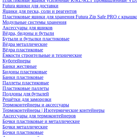
Пластиковые ящики усиленные R/RL-KLT промышленные VD
Futura ящики для доставки
Ящики для песка, соли и реагентов
Пластиковые ящики для хранения Futura Zip Safe PRO с крышк
Модульные системы хранения
Аксессуары для ящиков
Вёдра, бидоны и бутыли
Бутыли и бутылки пластиковые
Вёдра металлические
Вёдра пластиковые
Ёмкости строительные и технические
Куботейнеры
Банки жестяные
Бидоны пластиковые
Банки пластиковые
Паллеты пластиковые
Пластиковые паллеты
Поддоны для бутылей
Решётки для заморозки
Термоконтейнеры и аксессуары
Термоконтейнеры | Изотермические контейнеры
Аксессуары для термоконтейнеров
Бочки пластиковые и металлические
Бочки металлические
Бочки пластиковые