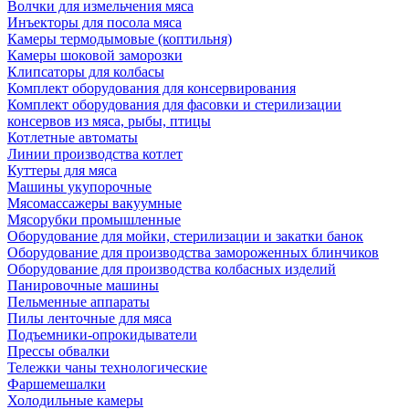
Волчки для измельчения мяса
Инъекторы для посола мяса
Камеры термодымовые (коптильня)
Камеры шоковой заморозки
Клипсаторы для колбасы
Комплект оборудования для консервирования
Комплект оборудования для фасовки и стерилизации
консервов из мяса, рыбы, птицы
Котлетные автоматы
Линии производства котлет
Куттеры для мяса
Машины укупорочные
Мясомассажеры вакуумные
Мясорубки промышленные
Оборудование для мойки, стерилизации и закатки банок
Оборудование для производства замороженных блинчиков
Оборудование для производства колбасных изделий
Панировочные машины
Пельменные аппараты
Пилы ленточные для мяса
Подъемники-опрокидыватели
Прессы обвалки
Тележки чаны технологические
Фаршемешалки
Холодильные камеры