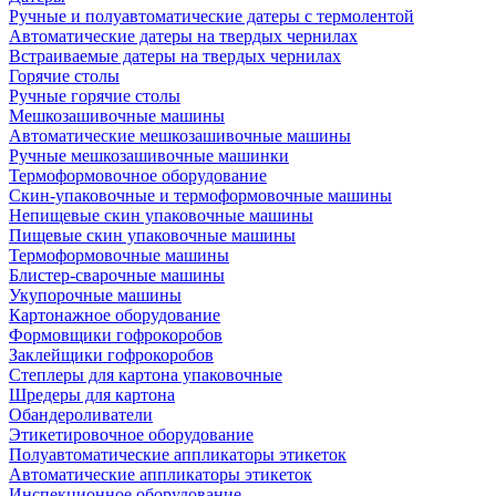
Ручные и полуавтоматические датеры с термолентой
Автоматические датеры на твердых чернилах
Встраиваемые датеры на твердых чернилах
Горячие столы
Ручные горячие столы
Мешкозашивочные машины
Автоматические мешкозашивочные машины
Ручные мешкозашивочные машинки
Термоформовочное оборудование
Скин-упаковочные и термоформовочные машины
Непищевые скин упаковочные машины
Пищевые скин упаковочные машины
Термоформовочные машины
Блистер-сварочные машины
Укупорочные машины
Картонажное оборудование
Формовщики гофрокоробов
Заклейщики гофрокоробов
Степлеры для картона упаковочные
Шредеры для картона
Обандероливатели
Этикетировочное оборудование
Полуавтоматические аппликаторы этикеток
Автоматические аппликаторы этикеток
Инспекционное оборудование