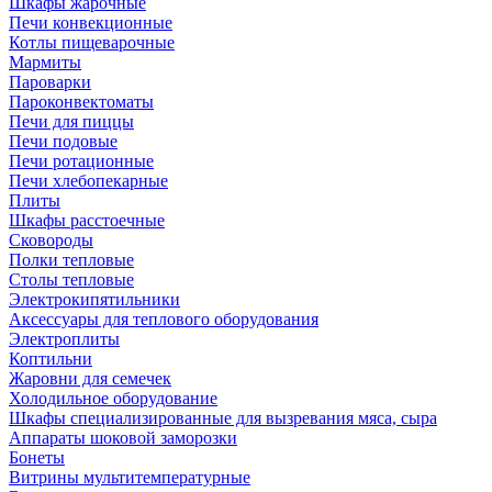
Шкафы жарочные
Печи конвекционные
Котлы пищеварочные
Мармиты
Пароварки
Пароконвектоматы
Печи для пиццы
Печи подовые
Печи ротационные
Печи хлебопекарные
Плиты
Шкафы расстоечные
Сковороды
Полки тепловые
Столы тепловые
Электрокипятильники
Аксессуары для теплового оборудования
Электроплиты
Коптильни
Жаровни для семечек
Холодильное оборудование
Шкафы специализированные для вызревания мяса, сыра
Аппараты шоковой заморозки
Бонеты
Витрины мультитемпературные