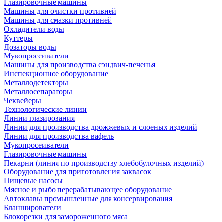
Глазировочные машины
Машины для очистки противней
Машины для смазки противней
Охладители воды
Куттеры
Дозаторы воды
Мукопросеиватели
Машины для производства сэндвич-печенья
Инспекционное оборудование
Металлодетекторы
Металлосепараторы
Чеквейеры
Технологические линии
Линии глазирования
Линии для производства дрожжевых и слоеных изделий
Линии для производства вафель
Мукопросеиватели
Глазировочные машины
Пекарни (линия по производству хлебобулочных изделий)
Оборудование для приготовления заквасок
Пищевые насосы
Мясное и рыбо перерабатывающее оборудование
Автоклавы промышленные для консервирования
Бланширователи
Блокорезки для замороженного мяса