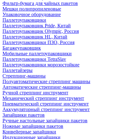
Фильтр-бумага для чайных пакетов
Мешки полипропиленовые
Упаковочное оборудование
Паллетоупаковщики
Паллетоупаковщик Pride, Китай
Паллетоупаковщик Olympic, Россия
Паллетоупаковщик HL, Китай
Паллетоупаковщики ПЗО, Россия
Багажеупаковщик
Мобильные паллетоупаковщики
Паллетоупаковщики TetraSlav
Паллетоупаковщики морозостойкие
Паллетайзеры
Стреппинг-машины
Полуавтоматические стреппинг машины
Автоматические стреппинг-машины
Ручной стреппинг инструмент
Механический стреппинг инструмент
Пневматический стреппинг инструмент
Аккумуляторный стреппинг инструмент
Запайщики пакетов
Ручные настольные запайщики пакетов
Ножные запайщики пакетов
Конвейерные запайщики
Индукционные запайщики