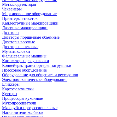
Металлодетекторы
Чеквейеры
Маркировочное оборудование
Принтеры этикеток
Каплеструйные маркировщики
Лазерные маркировщики
Дозаторы
Дозаторы поршневые обьемные
Дозаторы весовые
Дозаторы шнековые
Мультиголовки
Фальцевальные машины
Клипсаторы для упаковки
Конвейеры, транспортеры, загрузчики
Прессовое оборудование
Оборудование для общепита и ресторанов
Электромеханическое оборудование
Бликсеры
Картофелечистки
Куттеры
Процессоры кухонные
Мукопросеиватели
Мясорубки профессиональные
Наполнители колбасок