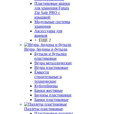
Пластиковые ящики
для хранения Futura
Zip Safe PRO с
крышкой
Модульные системы
хранения
Аксессуары для
ящиков
+ ЕЩЕ 2
Вёдра, бидоны и бутыли
Бутыли и бутылки
пластиковые
Вёдра металлические
Вёдра пластиковые
Ёмкости
строительные и
технические
Куботейнеры
Банки жестяные
Бидоны пластиковые
Банки пластиковые
Паллеты пластиковые
Пластиковые паллеты