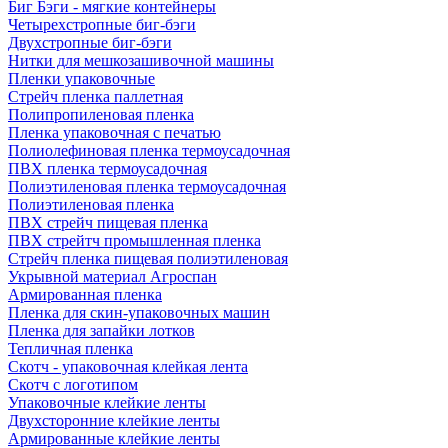
Биг Бэги - мягкие контейнеры
Четырехстропные биг-бэги
Двухстропные биг-бэги
Нитки для мешкозашивочной машины
Пленки упаковочные
Стрейч пленка паллетная
Полипропиленовая пленка
Пленка упаковочная с печатью
Полиолефиновая пленка термоусадочная
ПВХ пленка термоусадочная
Полиэтиленовая пленка термоусадочная
Полиэтиленовая пленка
ПВХ стрейч пищевая пленка
ПВХ стрейтч промышленная пленка
Стрейч пленка пищевая полиэтиленовая
Укрывной материал Агроспан
Армированная пленка
Пленка для скин-упаковочных машин
Пленка для запайки лотков
Тепличная пленка
Скотч - упаковочная клейкая лента
Скотч с логотипом
Упаковочные клейкие ленты
Двухсторонние клейкие ленты
Армированные клейкие ленты