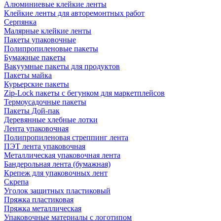
Алюминиевые клейкие ленты
Клейкие ленты для авторемонтных работ
Серпянка
Малярные клейкие ленты
Пакеты упаковочные
Полипропиленовые пакеты
Бумажные пакеты
Вакуумные пакеты для продуктов
Пакеты майка
Курьерские пакеты
Zip-Lock пакеты с бегунком для маркетплейсов
Термоусадочные пакеты
Пакеты Дой-пак
Деревянные хлебные лотки
Лента упаковочная
Полипропиленовая стреппинг лента
ПЭТ лента упаковочная
Металлическая упаковочная лента
Бандерольная лента (бумажная)
Крепеж для упаковочных лент
Скрепа
Уголок защитных пластиковый
Пряжка пластиковая
Пряжка металлическая
Упаковочные материалы с логотипом