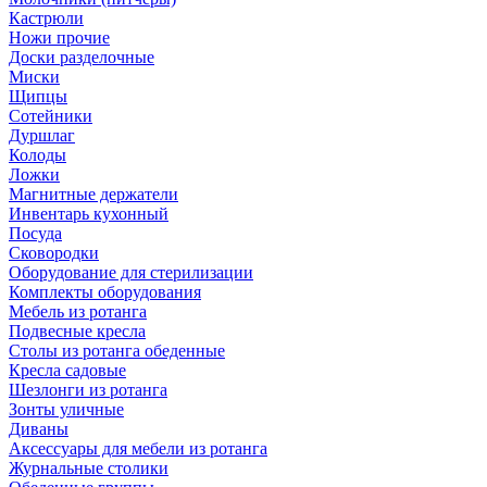
Кастрюли
Ножи прочие
Доски разделочные
Миски
Щипцы
Сотейники
Дуршлаг
Колоды
Ложки
Магнитные держатели
Инвентарь кухонный
Посуда
Сковородки
Оборудование для стерилизации
Комплекты оборудования
Мебель из ротанга
Подвесные кресла
Столы из ротанга обеденные
Кресла садовые
Шезлонги из ротанга
Зонты уличные
Диваны
Аксессуары для мебели из ротанга
Журнальные столики