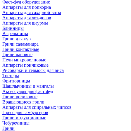
Фаст-фуд оборудование
Аппараты для попкорна
Аппараты для сахарной ваты
Аппараты для хот-догов
Аппараты для шаурмы
Блинницы
Вафельницы
Грили для кур
Грили саламандра
Грили контактные
Грили лавовые
Печи микроволновые
Аппараты пончиковые
Рисоварки и термосы для риса
Тостеры
Фритюрницы
Шашлычницы и мангалы
Аксессуары для фаст-фуд
Грили роликовые
Вращающиеся грили
Аппараты для спиральных чипсов
Пресс для гамбургеров
Грили индукционные
Чебуречницы
Грили