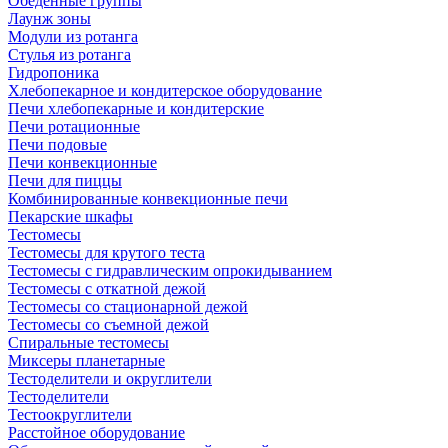
Обеденные группы
Лаунж зоны
Модули из ротанга
Стулья из ротанга
Гидропоника
Хлебопекарное и кондитерское оборудование
Печи хлебопекарные и кондитерские
Печи ротационные
Печи подовые
Печи конвекционные
Печи для пиццы
Комбинированные конвекционные печи
Пекарские шкафы
Тестомесы
Тестомесы для крутого теста
Тестомесы с гидравлическим опрокидыванием
Тестомесы с откатной дежой
Тестомесы со стационарной дежой
Тестомесы со съемной дежой
Спиральные тестомесы
Миксеры планетарные
Тестоделители и округлители
Тестоделители
Тестоокруглители
Расстойное оборудование