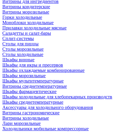
Витрины для ингредиентов
Витрины кондитерские
Витрины морозильные
Горки холодильные
Моноблоки холодильные
Прилавки холодильные мясные
Саладетты и салат-бары
Сплит-системы
Столы для пиццы
Столы морозильные
Столы холодильные
Шкафы винные
Шкафы для икры и пресервов
Шкафы охлаждаемые комбинированные
Шкафы морозильные
Шкафы мультитемпературные
Витрины среднетемпературные
Шкафы фармацевтические
Шкафы холодильные для хлебопекарных производств
Шкафы среднетемпературные
Аксессуары для холодильного оборудования
Витрины гастрономические
Витрины холодильные
Лари морозильные
Холодильники мобильные компрессорные