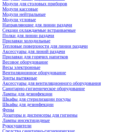
Модули для столовых приборов
Модули кассовые
Модули нейтральные
Модули угловые
Направляющие для линии раздачи
Секции охлаждаемые встраиваемые
Полки для линии раздачи
Прилавки холодильные
Тепловые поверхности для линии раздачи
Аксессуары для линий раздачи
Прилавки для горячих напитков
Весовое оборудование
Весы электронные
Вентиляционное оборудование
Зонты вытяжные
Аксессуары для вентиляционного оборудования
Санитарно-гигиеническое оборудование
Лампы для дезинфекции
Шкафы для стерилизации посуды
Шкафы для дезинфекции
Фены
Дозаторы и диспенсеры для гигиены
Лампы инсектицидные
Рукосушители
Средства санитарно-гигиенические