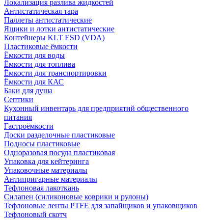
Локализация разлива жидкостей
Антистатическая тара
Паллеты антистатические
Ящики и лотки антистатические
Контейнеры KLT ESD (VDA)
Пластиковые ёмкости
Ёмкости для воды
Ёмкости для топлива
Ёмкости для транспортировки
Ёмкости для КАС
Баки для душа
Септики
Кухонный инвентарь для предприятий общественного
питания
Гастроёмкости
Доски разделочные пластиковые
Подносы пластиковые
Одноразовая посуда пластиковая
Упаковка для кейтеринга
Упаковочные материалы
Антипригарные материалы
Тефлоновая лакоткань
Силапен (силиконовые коврики и рулоны)
Тефлоновые ленты PTFE для запайщиков и упаковщиков
Тефлоновый скотч