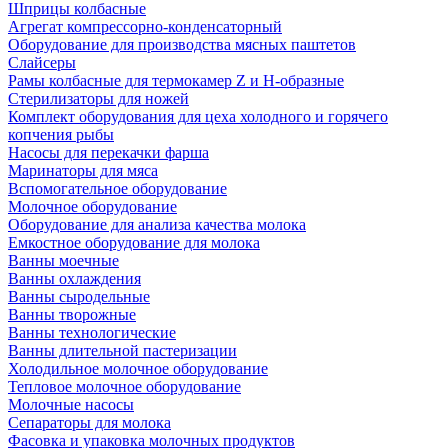
Шприцы колбасные
Агрегат компрессорно-конденсаторный
Оборудование для производства мясных паштетов
Слайсеры
Рамы колбасные для термокамер Z и H-образные
Стерилизаторы для ножей
Комплект оборудования для цеха холодного и горячего
копчения рыбы
Насосы для перекачки фарша
Маринаторы для мяса
Вспомогательное оборудование
Молочное оборудование
Оборудование для анализа качества молока
Емкостное оборудование для молока
Ванны моечные
Ванны охлаждения
Ванны сыродельные
Ванны творожные
Ванны технологические
Ванны длительной пастеризации
Холодильное молочное оборудование
Тепловое молочное оборудование
Молочные насосы
Сепараторы для молока
Фасовка и упаковка молочных продуктов