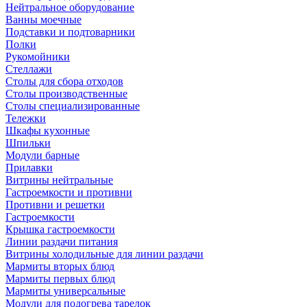
Нейтральное оборудование
Ванны моечные
Подставки и подтоварники
Полки
Рукомойники
Стеллажи
Столы для сбора отходов
Столы производственные
Столы специализированные
Тележки
Шкафы кухонные
Шпильки
Модули барные
Прилавки
Витрины нейтральные
Гастроемкости и противни
Противни и решетки
Гастроемкости
Крышка гастроемкости
Линии раздачи питания
Витрины холодильные для линии раздачи
Мармиты вторых блюд
Мармиты первых блюд
Мармиты универсальные
Модули для подогрева тарелок