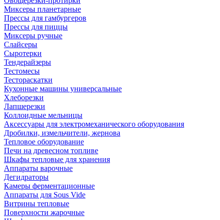
Овощерезки-протирки
Миксеры планетарные
Прессы для гамбургеров
Прессы для пиццы
Миксеры ручные
Слайсеры
Сыротерки
Тендерайзеры
Тестомесы
Тестораскатки
Кухонные машины универсальные
Хлеборезки
Лапшерезки
Коллоидные мельницы
Аксессуары для электромеханического оборудования
Дробилки, измельчители, жернова
Тепловое оборудование
Печи на древесном топливе
Шкафы тепловые для хранения
Аппараты варочные
Дегидраторы
Камеры ферментационные
Аппараты для Sous Vide
Витрины тепловые
Поверхности жарочные