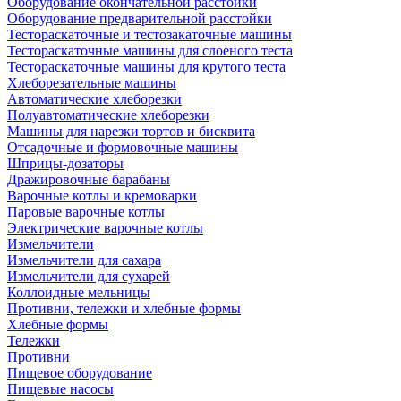
Оборудование окончательной расстойки
Оборудование предварительной расстойки
Тестораскаточные и тестозакаточные машины
Тестораскаточные машины для слоеного теста
Тестораскаточные машины для крутого теста
Хлеборезательные машины
Автоматические хлеборезки
Полуавтоматические хлеборезки
Машины для нарезки тортов и бисквита
Отсадочные и формовочные машины
Шприцы-дозаторы
Дражировочные барабаны
Варочные котлы и кремоварки
Паровые варочные котлы
Электрические варочные котлы
Измельчители
Измельчители для сахара
Измельчители для сухарей
Коллоидные мельницы
Противни, тележки и хлебные формы
Хлебные формы
Тележки
Противни
Пищевое оборудование
Пищевые насосы