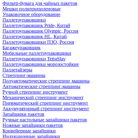
Фильтр-бумага для чайных пакетов
Мешки полипропиленовые
Упаковочное оборудование
Паллетоупаковщики
Паллетоупаковщик Pride, Китай
Паллетоупаковщик Olympic, Россия
Паллетоупаковщик HL, Китай
Паллетоупаковщики ПЗО, Россия
Багажеупаковщик
Мобильные паллетоупаковщики
Паллетоупаковщики TetraSlav
Паллетоупаковщики морозостойкие
Паллетайзеры
Стреппинг-машины
Полуавтоматические стреппинг машины
Автоматические стреппинг-машины
Ручной стреппинг инструмент
Механический стреппинг инструмент
Пневматический стреппинг инструмент
Аккумуляторный стреппинг инструмент
Запайщики пакетов
Ручные настольные запайщики пакетов
Ножные запайщики пакетов
Конвейерные запайщики
Индукционные запайщики