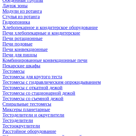
Обеденные группы
Лаунж зоны
Модули из ротанга
Стулья из ротанга
Гидропоника
Хлебопекарное и кондитерское оборудование
Печи хлебопекарные и кондитерские
Печи ротационные
Печи подовые
Печи конвекционные
Печи для пиццы
Комбинированные конвекционные печи
Пекарские шкафы
Тестомесы
Тестомесы для крутого теста
Тестомесы с гидравлическим опрокидыванием
Тестомесы с откатной дежой
Тестомесы со стационарной дежой
Тестомесы со съемной дежой
Спиральные тестомесы
Миксеры планетарные
Тестоделители и округлители
Тестоделители
Тестоокруглители
Расстойное оборудование