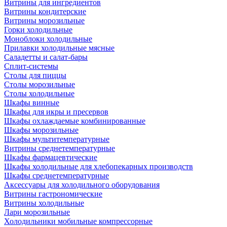
Витрины для ингредиентов
Витрины кондитерские
Витрины морозильные
Горки холодильные
Моноблоки холодильные
Прилавки холодильные мясные
Саладетты и салат-бары
Сплит-системы
Столы для пиццы
Столы морозильные
Столы холодильные
Шкафы винные
Шкафы для икры и пресервов
Шкафы охлаждаемые комбинированные
Шкафы морозильные
Шкафы мультитемпературные
Витрины среднетемпературные
Шкафы фармацевтические
Шкафы холодильные для хлебопекарных производств
Шкафы среднетемпературные
Аксессуары для холодильного оборудования
Витрины гастрономические
Витрины холодильные
Лари морозильные
Холодильники мобильные компрессорные