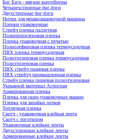
Биг Бэги - мягкие контейнеры
Четырехстропные биг-бэги
Двухстропные биг-бэги
Нитки для мешкозашивочной машины
Пленки упаковочные
Стрейч пленка паллетная
Полипропиленовая пленка
Пленка упаковочная с печатью
Полиолефиновая пленка термоусадочная
ПВХ пленка термоусадочная
Полиэтиленовая пленка термоусадочная
Полиэтиленовая пленка
ПВХ стрейч пищевая пленка
ПВХ стрейтч промышленная пленка
Стрейч пленка пищевая полиэтиленовая
Укрывной материал Агроспан
Армированная пленка
Пленка для скин-упаковочных машин
Пленка для запайки лотков
Тепличная пленка
Скотч - упаковочная клейкая лента
Скотч с логотипом
Упаковочные клейкие ленты
Двухсторонние клейкие ленты
Армированные клейкие ленты