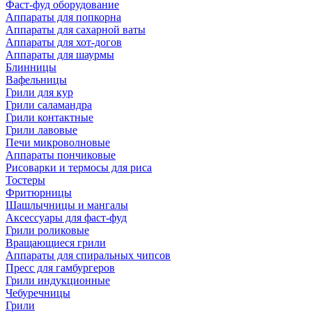
Фаст-фуд оборудование
Аппараты для попкорна
Аппараты для сахарной ваты
Аппараты для хот-догов
Аппараты для шаурмы
Блинницы
Вафельницы
Грили для кур
Грили саламандра
Грили контактные
Грили лавовые
Печи микроволновые
Аппараты пончиковые
Рисоварки и термосы для риса
Тостеры
Фритюрницы
Шашлычницы и мангалы
Аксессуары для фаст-фуд
Грили роликовые
Вращающиеся грили
Аппараты для спиральных чипсов
Пресс для гамбургеров
Грили индукционные
Чебуречницы
Грили