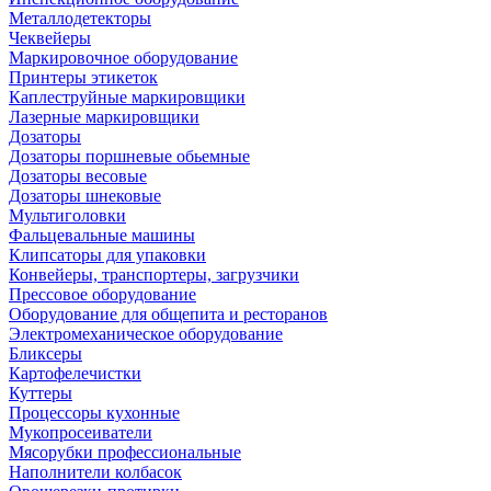
Металлодетекторы
Чеквейеры
Маркировочное оборудование
Принтеры этикеток
Каплеструйные маркировщики
Лазерные маркировщики
Дозаторы
Дозаторы поршневые обьемные
Дозаторы весовые
Дозаторы шнековые
Мультиголовки
Фальцевальные машины
Клипсаторы для упаковки
Конвейеры, транспортеры, загрузчики
Прессовое оборудование
Оборудование для общепита и ресторанов
Электромеханическое оборудование
Бликсеры
Картофелечистки
Куттеры
Процессоры кухонные
Мукопросеиватели
Мясорубки профессиональные
Наполнители колбасок