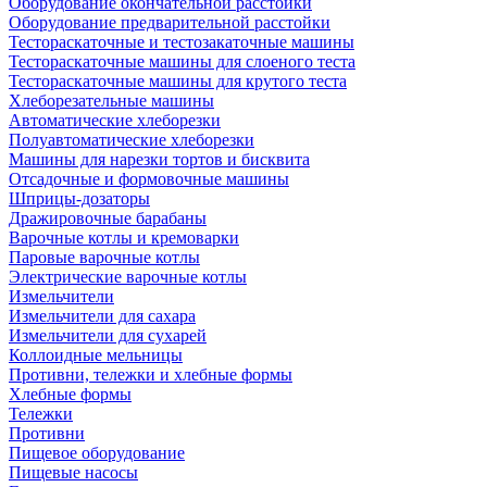
Оборудование окончательной расстойки
Оборудование предварительной расстойки
Тестораскаточные и тестозакаточные машины
Тестораскаточные машины для слоеного теста
Тестораскаточные машины для крутого теста
Хлеборезательные машины
Автоматические хлеборезки
Полуавтоматические хлеборезки
Машины для нарезки тортов и бисквита
Отсадочные и формовочные машины
Шприцы-дозаторы
Дражировочные барабаны
Варочные котлы и кремоварки
Паровые варочные котлы
Электрические варочные котлы
Измельчители
Измельчители для сахара
Измельчители для сухарей
Коллоидные мельницы
Противни, тележки и хлебные формы
Хлебные формы
Тележки
Противни
Пищевое оборудование
Пищевые насосы