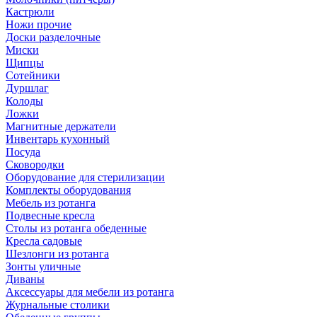
Кастрюли
Ножи прочие
Доски разделочные
Миски
Щипцы
Сотейники
Дуршлаг
Колоды
Ложки
Магнитные держатели
Инвентарь кухонный
Посуда
Сковородки
Оборудование для стерилизации
Комплекты оборудования
Мебель из ротанга
Подвесные кресла
Столы из ротанга обеденные
Кресла садовые
Шезлонги из ротанга
Зонты уличные
Диваны
Аксессуары для мебели из ротанга
Журнальные столики