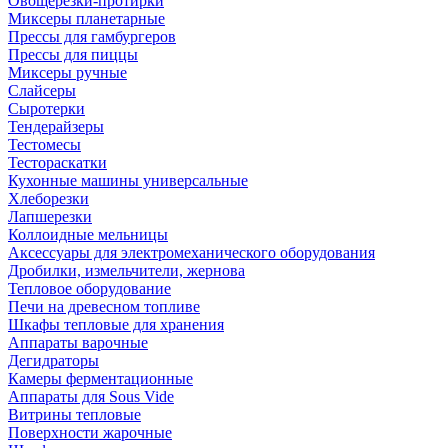
Овощерезки-протирки
Миксеры планетарные
Прессы для гамбургеров
Прессы для пиццы
Миксеры ручные
Слайсеры
Сыротерки
Тендерайзеры
Тестомесы
Тестораскатки
Кухонные машины универсальные
Хлеборезки
Лапшерезки
Коллоидные мельницы
Аксессуары для электромеханического оборудования
Дробилки, измельчители, жернова
Тепловое оборудование
Печи на древесном топливе
Шкафы тепловые для хранения
Аппараты варочные
Дегидраторы
Камеры ферментационные
Аппараты для Sous Vide
Витрины тепловые
Поверхности жарочные