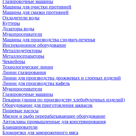
Глазировочные машины
Машины для очистки противней
Машины для смазки противней
Охладители воды
Куттеры
Дозаторы воды
Мукопросеиватели
Машины для производства сэндвич-печенья
Инспекционное оборудование
Металлодетекторы
Металлосепараторы
Чеквейеры
Технологические линии
Линии глазирования
Линии для производства дрожжевых и слоеных изделий
Линии для производства вафель
Мукопросеиватели
Глазировочные машины
Пекарни (линия по производству хлебобулочных изделий)
Оборудование для приготовления заквасок
Пищевые насосы
Мясное и рыбо перерабатывающее оборудование
Автоклавы промышленные для консервирования
Бланширователи
Блокорезки для замороженного мяса