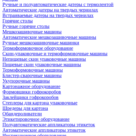
Ручные и полуавтоматические датеры с термолентой
Автоматические датеры на твердых чернилах
Встраиваемые датеры на твердых чернилах
Горячие столы
Ручные горячие столы
Мешкозашивочные машины
Автоматические мешкозашивочные машины
Ручные мешкозашивочные машинки
Термоформовочное оборудование
Скин-упаковочные и термоформовочные машины
Непищевые скин упаковочные машины
Пищевые скин упаковочные машины
Термоформовочные машины
Блистер-сварочные машины
Укупорочные машины
Картонажное оборудование
Формовщики гофрокоробов
Заклейщики гофрокоробов
Степлеры для картона упаковочные
Шредеры для картона
Обандероливатели
Этикетировочное оборудование
Полуавтоматические аппликаторы этикеток
Автоматические аппликаторы этикеток
Инспекционное оборудование