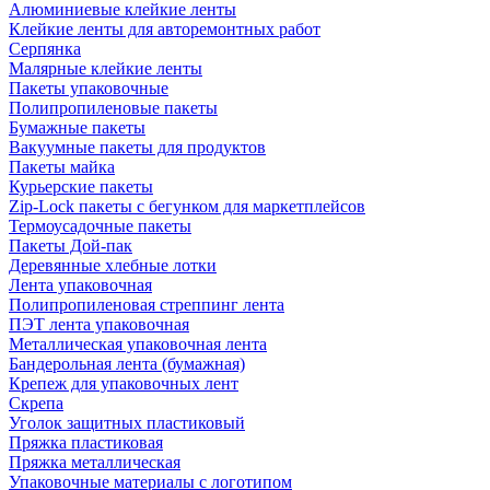
Алюминиевые клейкие ленты
Клейкие ленты для авторемонтных работ
Серпянка
Малярные клейкие ленты
Пакеты упаковочные
Полипропиленовые пакеты
Бумажные пакеты
Вакуумные пакеты для продуктов
Пакеты майка
Курьерские пакеты
Zip-Lock пакеты с бегунком для маркетплейсов
Термоусадочные пакеты
Пакеты Дой-пак
Деревянные хлебные лотки
Лента упаковочная
Полипропиленовая стреппинг лента
ПЭТ лента упаковочная
Металлическая упаковочная лента
Бандерольная лента (бумажная)
Крепеж для упаковочных лент
Скрепа
Уголок защитных пластиковый
Пряжка пластиковая
Пряжка металлическая
Упаковочные материалы с логотипом