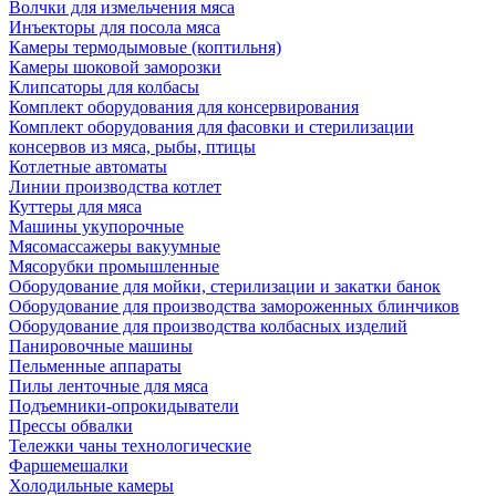
Волчки для измельчения мяса
Инъекторы для посола мяса
Камеры термодымовые (коптильня)
Камеры шоковой заморозки
Клипсаторы для колбасы
Комплект оборудования для консервирования
Комплект оборудования для фасовки и стерилизации
консервов из мяса, рыбы, птицы
Котлетные автоматы
Линии производства котлет
Куттеры для мяса
Машины укупорочные
Мясомассажеры вакуумные
Мясорубки промышленные
Оборудование для мойки, стерилизации и закатки банок
Оборудование для производства замороженных блинчиков
Оборудование для производства колбасных изделий
Панировочные машины
Пельменные аппараты
Пилы ленточные для мяса
Подъемники-опрокидыватели
Прессы обвалки
Тележки чаны технологические
Фаршемешалки
Холодильные камеры