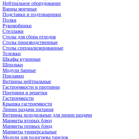
Нейтральное оборудование
Ванны моечные
Подставки и подтоварники
Полки
Рукомойники
Стеллажи
Столы для сбора отходов
Столы производственные
Столы специализированные
Тележки
Шкафы кухонные
Шпильки
Модули барные
Прилавки
Витрины нейтральные
Гастроемкости и противни
Противни и решетки
Гастроемкости
Крышка гастроемкости
Линии раздачи питания
Витрины холодильные для линии раздачи
Мармиты вторых блюд
Мармиты первых блюд
Мармиты универсальные
Модули для подогрева тарелок