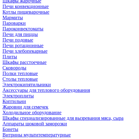
Шкафы жарочные
Печи конвекционные
Котлы пищеварочные
Мармиты
Пароварки
Пароконвектоматы
Печи для пиццы
Печи подовые
Печи ротационные
Печи хлебопекарные
Плиты
Шкафы расстоечные
Сковороды
Полки тепловые
Столы тепловые
Электрокипятильники
Аксессуары для теплового оборудования
Электроплиты
Коптильни
Жаровни для семечек
Холодильное оборудование
Шкафы специализированные для вызревания мяса, сыра
Аппараты шоковой заморозки
Бонеты
Витрины мультитемпературные