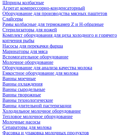
Шприцы колбасные
Агрегат компрессорно-конденсаторный
Оборудование для производства мясных паштетов
Слайсеры
Рамы колбасные для термокамер Z и H-образные
Стерилизаторы для ножей
Комплект оборудования для цеха холодного и горячего
копчения рыбы
Насосы для перекачки фарша
Маринаторы для мяса
Вспомогательное оборудование
Молочное оборудование
Оборудование для анализа качества молока
Емкостное оборудование для молока
Ванны моечные
Ванны охлаждения
Ванны сыродельные
Ванны творожные
Ванны технологические
Ванны длительной пастеризации
Холодильное молочное оборудование
Тепловое молочное оборудование
Молочные насосы
Сепараторы для молока
Фасовка и упаковка молочных продуктов