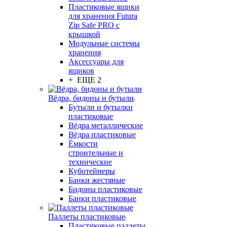
Пластиковые ящики
для хранения Futura
Zip Safe PRO с
крышкой
Модульные системы
хранения
Аксессуары для
ящиков
+ ЕЩЕ 2
Вёдра, бидоны и бутыли
Бутыли и бутылки
пластиковые
Вёдра металлические
Вёдра пластиковые
Ёмкости
строительные и
технические
Куботейнеры
Банки жестяные
Бидоны пластиковые
Банки пластиковые
Паллеты пластиковые
Пластиковые паллеты