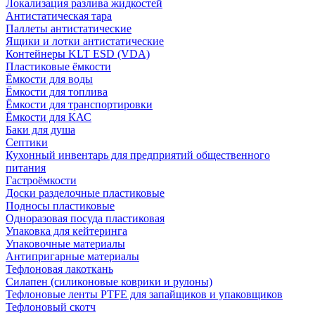
Локализация разлива жидкостей
Антистатическая тара
Паллеты антистатические
Ящики и лотки антистатические
Контейнеры KLT ESD (VDA)
Пластиковые ёмкости
Ёмкости для воды
Ёмкости для топлива
Ёмкости для транспортировки
Ёмкости для КАС
Баки для душа
Септики
Кухонный инвентарь для предприятий общественного
питания
Гастроёмкости
Доски разделочные пластиковые
Подносы пластиковые
Одноразовая посуда пластиковая
Упаковка для кейтеринга
Упаковочные материалы
Антипригарные материалы
Тефлоновая лакоткань
Силапен (силиконовые коврики и рулоны)
Тефлоновые ленты PTFE для запайщиков и упаковщиков
Тефлоновый скотч