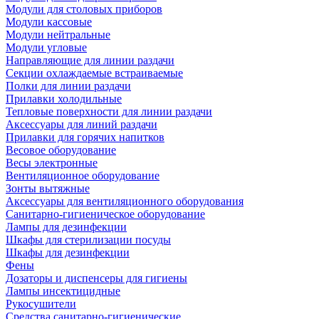
Модули для столовых приборов
Модули кассовые
Модули нейтральные
Модули угловые
Направляющие для линии раздачи
Секции охлаждаемые встраиваемые
Полки для линии раздачи
Прилавки холодильные
Тепловые поверхности для линии раздачи
Аксессуары для линий раздачи
Прилавки для горячих напитков
Весовое оборудование
Весы электронные
Вентиляционное оборудование
Зонты вытяжные
Аксессуары для вентиляционного оборудования
Санитарно-гигиеническое оборудование
Лампы для дезинфекции
Шкафы для стерилизации посуды
Шкафы для дезинфекции
Фены
Дозаторы и диспенсеры для гигиены
Лампы инсектицидные
Рукосушители
Средства санитарно-гигиенические