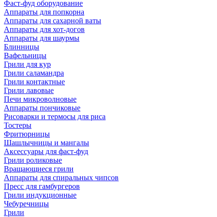
Фаст-фуд оборудование
Аппараты для попкорна
Аппараты для сахарной ваты
Аппараты для хот-догов
Аппараты для шаурмы
Блинницы
Вафельницы
Грили для кур
Грили саламандра
Грили контактные
Грили лавовые
Печи микроволновые
Аппараты пончиковые
Рисоварки и термосы для риса
Тостеры
Фритюрницы
Шашлычницы и мангалы
Аксессуары для фаст-фуд
Грили роликовые
Вращающиеся грили
Аппараты для спиральных чипсов
Пресс для гамбургеров
Грили индукционные
Чебуречницы
Грили