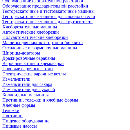
Оборудование окончательной расстойки
Оборудование предварительной расстойки
Тестораскаточные и тестозакаточные машины
Тестораскаточные машины для слоеного теста
Тестораскаточные машины для крутого теста
Хлеборезательные машины
Автоматические хлеборезки
Полуавтоматические хлеборезки
Машины для нарезки тортов и бисквита
Отсадочные и формовочные машины
Шприцы-дозаторы
Дражировочные барабаны
Варочные котлы и кремоварки
Паровые варочные котлы
Электрические варочные котлы
Измельчители
Измельчители для сахара
Измельчители для сухарей
Коллоидные мельницы
Противни, тележки и хлебные формы
Хлебные формы
Тележки
Противни
Пищевое оборудование
Пищевые насосы