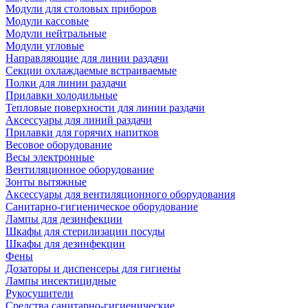
Модули для столовых приборов
Модули кассовые
Модули нейтральные
Модули угловые
Направляющие для линии раздачи
Секции охлаждаемые встраиваемые
Полки для линии раздачи
Прилавки холодильные
Тепловые поверхности для линии раздачи
Аксессуары для линий раздачи
Прилавки для горячих напитков
Весовое оборудование
Весы электронные
Вентиляционное оборудование
Зонты вытяжные
Аксессуары для вентиляционного оборудования
Санитарно-гигиеническое оборудование
Лампы для дезинфекции
Шкафы для стерилизации посуды
Шкафы для дезинфекции
Фены
Дозаторы и диспенсеры для гигиены
Лампы инсектицидные
Рукосушители
Средства санитарно-гигиенические