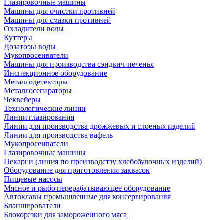
Глазировочные машины
Машины для очистки противней
Машины для смазки противней
Охладители воды
Куттеры
Дозаторы воды
Мукопросеиватели
Машины для производства сэндвич-печенья
Инспекционное оборудование
Металлодетекторы
Металлосепараторы
Чеквейеры
Технологические линии
Линии глазирования
Линии для производства дрожжевых и слоеных изделий
Линии для производства вафель
Мукопросеиватели
Глазировочные машины
Пекарни (линия по производству хлебобулочных изделий)
Оборудование для приготовления заквасок
Пищевые насосы
Мясное и рыбо перерабатывающее оборудование
Автоклавы промышленные для консервирования
Бланширователи
Блокорезки для замороженного мяса