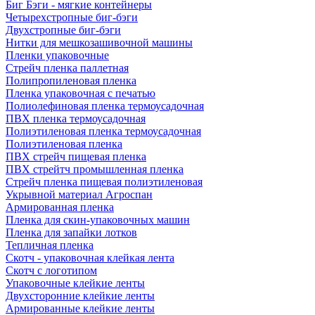
Биг Бэги - мягкие контейнеры
Четырехстропные биг-бэги
Двухстропные биг-бэги
Нитки для мешкозашивочной машины
Пленки упаковочные
Стрейч пленка паллетная
Полипропиленовая пленка
Пленка упаковочная с печатью
Полиолефиновая пленка термоусадочная
ПВХ пленка термоусадочная
Полиэтиленовая пленка термоусадочная
Полиэтиленовая пленка
ПВХ стрейч пищевая пленка
ПВХ стрейтч промышленная пленка
Стрейч пленка пищевая полиэтиленовая
Укрывной материал Агроспан
Армированная пленка
Пленка для скин-упаковочных машин
Пленка для запайки лотков
Тепличная пленка
Скотч - упаковочная клейкая лента
Скотч с логотипом
Упаковочные клейкие ленты
Двухсторонние клейкие ленты
Армированные клейкие ленты