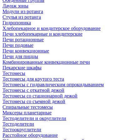
Обеденные группы
Лаунж зоны
Модули из ротанга
Стулья из ротанга
Гидропоника
Хлебопекарное и кондитерское оборудование
Печи хлебопекарные и кондитерские
Печи ротационные
Печи подовые
Печи конвекционные
Печи для пиццы
Комбинированные конвекционные печи
Пекарские шкафы
Тестомесы
Тестомесы для крутого теста
Тестомесы с гидравлическим опрокидыванием
Тестомесы с откатной дежой
Тестомесы со стационарной дежой
Тестомесы со съемной дежой
Спиральные тестомесы
Миксеры планетарные
Тестоделители и округлители
Тестоделители
Тестоокруглители
Расстойное оборудование