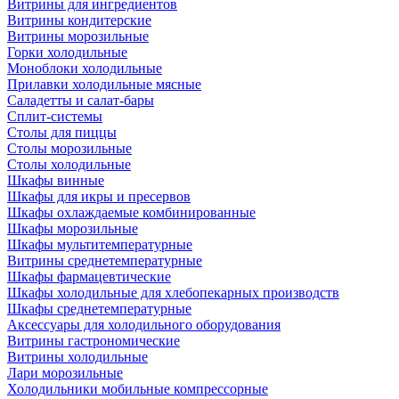
Витрины для ингредиентов
Витрины кондитерские
Витрины морозильные
Горки холодильные
Моноблоки холодильные
Прилавки холодильные мясные
Саладетты и салат-бары
Сплит-системы
Столы для пиццы
Столы морозильные
Столы холодильные
Шкафы винные
Шкафы для икры и пресервов
Шкафы охлаждаемые комбинированные
Шкафы морозильные
Шкафы мультитемпературные
Витрины среднетемпературные
Шкафы фармацевтические
Шкафы холодильные для хлебопекарных производств
Шкафы среднетемпературные
Аксессуары для холодильного оборудования
Витрины гастрономические
Витрины холодильные
Лари морозильные
Холодильники мобильные компрессорные