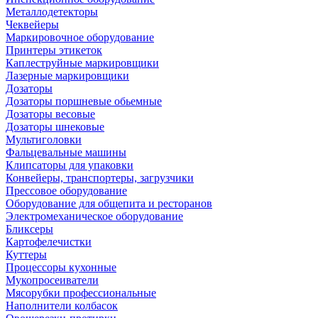
Металлодетекторы
Чеквейеры
Маркировочное оборудование
Принтеры этикеток
Каплеструйные маркировщики
Лазерные маркировщики
Дозаторы
Дозаторы поршневые обьемные
Дозаторы весовые
Дозаторы шнековые
Мультиголовки
Фальцевальные машины
Клипсаторы для упаковки
Конвейеры, транспортеры, загрузчики
Прессовое оборудование
Оборудование для общепита и ресторанов
Электромеханическое оборудование
Бликсеры
Картофелечистки
Куттеры
Процессоры кухонные
Мукопросеиватели
Мясорубки профессиональные
Наполнители колбасок