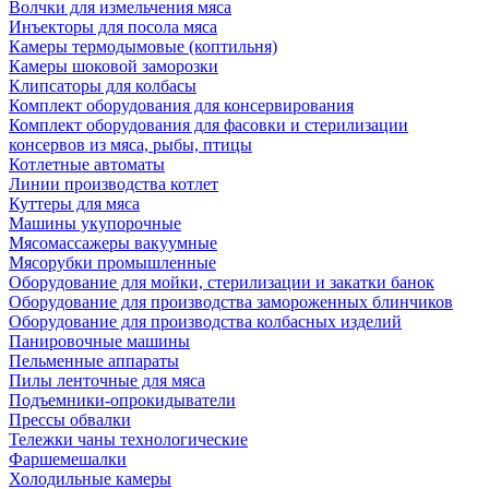
Волчки для измельчения мяса
Инъекторы для посола мяса
Камеры термодымовые (коптильня)
Камеры шоковой заморозки
Клипсаторы для колбасы
Комплект оборудования для консервирования
Комплект оборудования для фасовки и стерилизации
консервов из мяса, рыбы, птицы
Котлетные автоматы
Линии производства котлет
Куттеры для мяса
Машины укупорочные
Мясомассажеры вакуумные
Мясорубки промышленные
Оборудование для мойки, стерилизации и закатки банок
Оборудование для производства замороженных блинчиков
Оборудование для производства колбасных изделий
Панировочные машины
Пельменные аппараты
Пилы ленточные для мяса
Подъемники-опрокидыватели
Прессы обвалки
Тележки чаны технологические
Фаршемешалки
Холодильные камеры