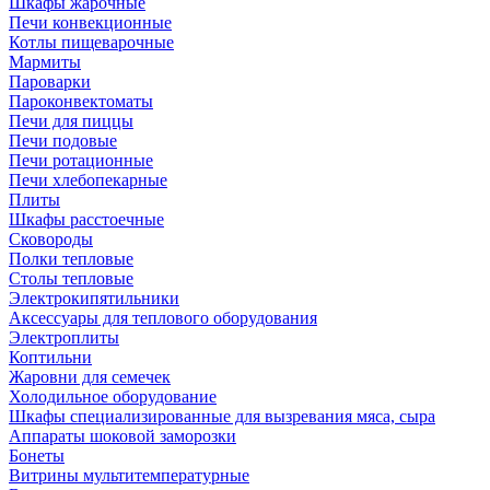
Шкафы жарочные
Печи конвекционные
Котлы пищеварочные
Мармиты
Пароварки
Пароконвектоматы
Печи для пиццы
Печи подовые
Печи ротационные
Печи хлебопекарные
Плиты
Шкафы расстоечные
Сковороды
Полки тепловые
Столы тепловые
Электрокипятильники
Аксессуары для теплового оборудования
Электроплиты
Коптильни
Жаровни для семечек
Холодильное оборудование
Шкафы специализированные для вызревания мяса, сыра
Аппараты шоковой заморозки
Бонеты
Витрины мультитемпературные