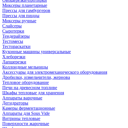
Овощерезки-протирки
Миксеры планетарные
Прессы для гамбургеров
Прессы для пиццы
Миксеры ручные
Слайсеры
Сыротерки
Тендерайзеры
Тестомесы
Тестораскатки
Кухонные машины универсальные
Хлеборезки
Лапшерезки
Коллоидные мельницы
Аксессуары для электромеханического оборудования
Дробилки, измельчители, жернова
Тепловое оборудование
Печи на древесном топливе
Шкафы тепловые для хранения
Аппараты варочные
Дегидраторы
Камеры ферментационные
Аппараты для Sous Vide
Витрины тепловые
Поверхности жарочные