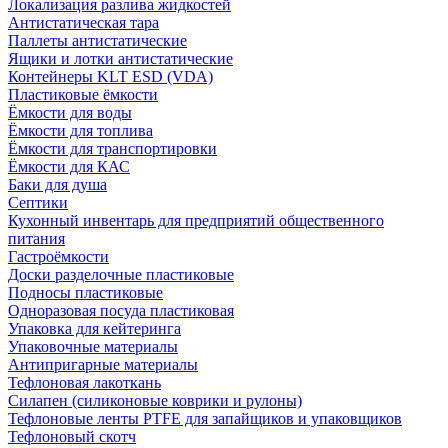
Локализация разлива жидкостей
Антистатическая тара
Паллеты антистатические
Ящики и лотки антистатические
Контейнеры KLT ESD (VDA)
Пластиковые ёмкости
Ёмкости для воды
Ёмкости для топлива
Ёмкости для транспортировки
Ёмкости для КАС
Баки для душа
Септики
Кухонный инвентарь для предприятий общественного
питания
Гастроёмкости
Доски разделочные пластиковые
Подносы пластиковые
Одноразовая посуда пластиковая
Упаковка для кейтеринга
Упаковочные материалы
Антипригарные материалы
Тефлоновая лакоткань
Силапен (силиконовые коврики и рулоны)
Тефлоновые ленты PTFE для запайщиков и упаковщиков
Тефлоновый скотч