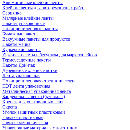
Алюминиевые клейкие ленты
Клейкие ленты для авторемонтных работ
Серпянка
Малярные клейкие ленты
Пакеты упаковочные
Полипропиленовые пакеты
Бумажные пакеты
Вакуумные пакеты для продуктов
Пакеты майка
Курьерские пакеты
Zip-Lock пакеты с бегунком для маркетплейсов
Термоусадочные пакеты
Пакеты Дой-пак
Деревянные хлебные лотки
Лента упаковочная
Полипропиленовая стреппинг лента
ПЭТ лента упаковочная
Металлическая упаковочная лента
Бандерольная лента (бумажная)
Крепеж для упаковочных лент
Скрепа
Уголок защитных пластиковый
Пряжка пластиковая
Пряжка металлическая
Упаковочные материалы с логотипом