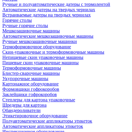
Ручные и полуавтоматические датеры с термолентой
Автоматические датеры на твердых чернилах
Встраиваемые датеры на твердых чернилах
Горячие столы
Ручные горячие столы
Мешкозашивочные машины
Автоматические мешкозашивочные машины
Ручные мешкозашивочные машинки
Термоформовочное оборудование
Скин-упаковочные и термоформовочные машины
Непищевые скин упаковочные машины
Пищевые скин упаковочные машины
Термоформовочные машины
Блистер-сварочные машины
Укупорочные машины
Картонажное оборудование
Формовщики гофрокоробов
Заклейщики гофрокоробов
Степлеры для картона упаковочные
Шредеры для картона
Обандероливатели
Этикетировочное оборудование
Полуавтоматические аппликаторы этикеток
Автоматические аппликаторы этикеток
Инспекционное оборудование