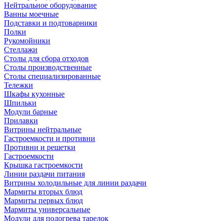
Нейтральное оборудование
Ванны моечные
Подставки и подтоварники
Полки
Рукомойники
Стеллажи
Столы для сбора отходов
Столы производственные
Столы специализированные
Тележки
Шкафы кухонные
Шпильки
Модули барные
Прилавки
Витрины нейтральные
Гастроемкости и противни
Противни и решетки
Гастроемкости
Крышка гастроемкости
Линии раздачи питания
Витрины холодильные для линии раздачи
Мармиты вторых блюд
Мармиты первых блюд
Мармиты универсальные
Модули для подогрева тарелок