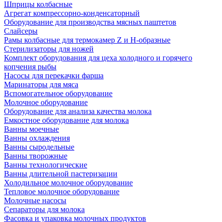
Шприцы колбасные
Агрегат компрессорно-конденсаторный
Оборудование для производства мясных паштетов
Слайсеры
Рамы колбасные для термокамер Z и H-образные
Стерилизаторы для ножей
Комплект оборудования для цеха холодного и горячего
копчения рыбы
Насосы для перекачки фарша
Маринаторы для мяса
Вспомогательное оборудование
Молочное оборудование
Оборудование для анализа качества молока
Емкостное оборудование для молока
Ванны моечные
Ванны охлаждения
Ванны сыродельные
Ванны творожные
Ванны технологические
Ванны длительной пастеризации
Холодильное молочное оборудование
Тепловое молочное оборудование
Молочные насосы
Сепараторы для молока
Фасовка и упаковка молочных продуктов