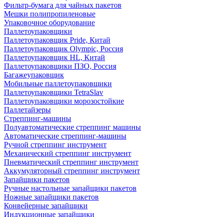
Фильтр-бумага для чайных пакетов
Мешки полипропиленовые
Упаковочное оборудование
Паллетоупаковщики
Паллетоупаковщик Pride, Китай
Паллетоупаковщик Olympic, Россия
Паллетоупаковщик HL, Китай
Паллетоупаковщики ПЗО, Россия
Багажеупаковщик
Мобильные паллетоупаковщики
Паллетоупаковщики TetraSlav
Паллетоупаковщики морозостойкие
Паллетайзеры
Стреппинг-машины
Полуавтоматические стреппинг машины
Автоматические стреппинг-машины
Ручной стреппинг инструмент
Механический стреппинг инструмент
Пневматический стреппинг инструмент
Аккумуляторный стреппинг инструмент
Запайщики пакетов
Ручные настольные запайщики пакетов
Ножные запайщики пакетов
Конвейерные запайщики
Индукционные запайщики