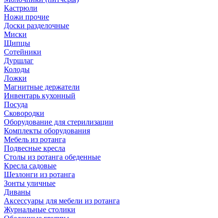
Кастрюли
Ножи прочие
Доски разделочные
Миски
Щипцы
Сотейники
Дуршлаг
Колоды
Ложки
Магнитные держатели
Инвентарь кухонный
Посуда
Сковородки
Оборудование для стерилизации
Комплекты оборудования
Мебель из ротанга
Подвесные кресла
Столы из ротанга обеденные
Кресла садовые
Шезлонги из ротанга
Зонты уличные
Диваны
Аксессуары для мебели из ротанга
Журнальные столики