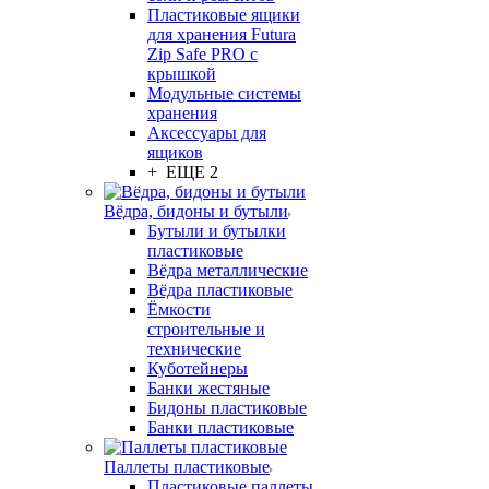
Пластиковые ящики
для хранения Futura
Zip Safe PRO с
крышкой
Модульные системы
хранения
Аксессуары для
ящиков
+ ЕЩЕ 2
Вёдра, бидоны и бутыли
Бутыли и бутылки
пластиковые
Вёдра металлические
Вёдра пластиковые
Ёмкости
строительные и
технические
Куботейнеры
Банки жестяные
Бидоны пластиковые
Банки пластиковые
Паллеты пластиковые
Пластиковые паллеты