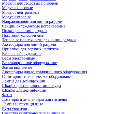
Модули для столовых приборов
Модули кассовые
Модули нейтральные
Модули угловые
Направляющие для линии раздачи
Секции охлаждаемые встраиваемые
Полки для линии раздачи
Прилавки холодильные
Тепловые поверхности для линии раздачи
Аксессуары для линий раздачи
Прилавки для горячих напитков
Весовое оборудование
Весы электронные
Вентиляционное оборудование
Зонты вытяжные
Аксессуары для вентиляционного оборудования
Санитарно-гигиеническое оборудование
Лампы для дезинфекции
Шкафы для стерилизации посуды
Шкафы для дезинфекции
Фены
Дозаторы и диспенсеры для гигиены
Лампы инсектицидные
Рукосушители
Средства санитарно-гигиенические