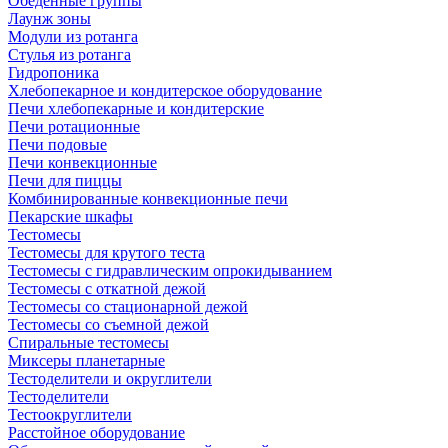
Обеденные группы
Лаунж зоны
Модули из ротанга
Стулья из ротанга
Гидропоника
Хлебопекарное и кондитерское оборудование
Печи хлебопекарные и кондитерские
Печи ротационные
Печи подовые
Печи конвекционные
Печи для пиццы
Комбинированные конвекционные печи
Пекарские шкафы
Тестомесы
Тестомесы для крутого теста
Тестомесы с гидравлическим опрокидыванием
Тестомесы с откатной дежой
Тестомесы со стационарной дежой
Тестомесы со съемной дежой
Спиральные тестомесы
Миксеры планетарные
Тестоделители и округлители
Тестоделители
Тестоокруглители
Расстойное оборудование