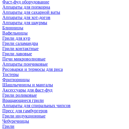
Фаст-фуд оборудование
Аппараты для попкорна
Аппараты для сахарной ваты
Аппараты для хот-догов
Аппараты для шаурмы
Блинницы
Вафельницы
Грили для кур
Грили саламандра
Грили контактные
Грили лавовые
Печи микроволновые
Аппараты пончиковые
Рисоварки и термосы для риса
Тостеры
Фритюрницы
Шашлычницы и мангалы
Аксессуары для фаст-фуд
Грили роликовые
Вращающиеся грили
Аппараты для спиральных чипсов
Пресс для гамбургеров
Грили индукционные
Чебуречницы
Грили