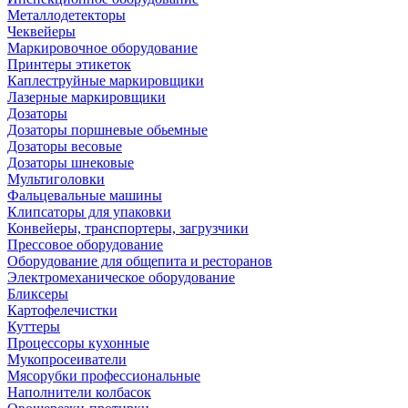
Металлодетекторы
Чеквейеры
Маркировочное оборудование
Принтеры этикеток
Каплеструйные маркировщики
Лазерные маркировщики
Дозаторы
Дозаторы поршневые обьемные
Дозаторы весовые
Дозаторы шнековые
Мультиголовки
Фальцевальные машины
Клипсаторы для упаковки
Конвейеры, транспортеры, загрузчики
Прессовое оборудование
Оборудование для общепита и ресторанов
Электромеханическое оборудование
Бликсеры
Картофелечистки
Куттеры
Процессоры кухонные
Мукопросеиватели
Мясорубки профессиональные
Наполнители колбасок