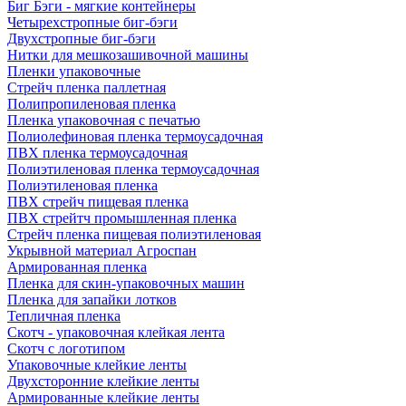
Биг Бэги - мягкие контейнеры
Четырехстропные биг-бэги
Двухстропные биг-бэги
Нитки для мешкозашивочной машины
Пленки упаковочные
Стрейч пленка паллетная
Полипропиленовая пленка
Пленка упаковочная с печатью
Полиолефиновая пленка термоусадочная
ПВХ пленка термоусадочная
Полиэтиленовая пленка термоусадочная
Полиэтиленовая пленка
ПВХ стрейч пищевая пленка
ПВХ стрейтч промышленная пленка
Стрейч пленка пищевая полиэтиленовая
Укрывной материал Агроспан
Армированная пленка
Пленка для скин-упаковочных машин
Пленка для запайки лотков
Тепличная пленка
Скотч - упаковочная клейкая лента
Скотч с логотипом
Упаковочные клейкие ленты
Двухсторонние клейкие ленты
Армированные клейкие ленты