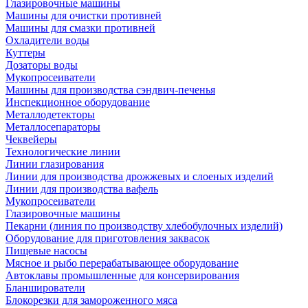
Глазировочные машины
Машины для очистки противней
Машины для смазки противней
Охладители воды
Куттеры
Дозаторы воды
Мукопросеиватели
Машины для производства сэндвич-печенья
Инспекционное оборудование
Металлодетекторы
Металлосепараторы
Чеквейеры
Технологические линии
Линии глазирования
Линии для производства дрожжевых и слоеных изделий
Линии для производства вафель
Мукопросеиватели
Глазировочные машины
Пекарни (линия по производству хлебобулочных изделий)
Оборудование для приготовления заквасок
Пищевые насосы
Мясное и рыбо перерабатывающее оборудование
Автоклавы промышленные для консервирования
Бланширователи
Блокорезки для замороженного мяса