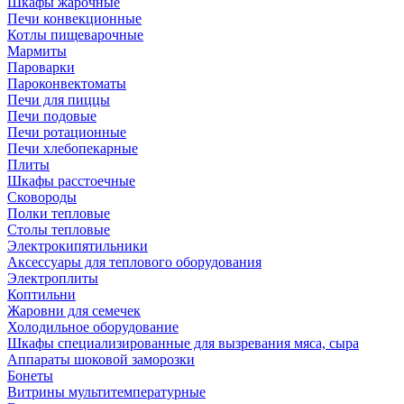
Шкафы жарочные
Печи конвекционные
Котлы пищеварочные
Мармиты
Пароварки
Пароконвектоматы
Печи для пиццы
Печи подовые
Печи ротационные
Печи хлебопекарные
Плиты
Шкафы расстоечные
Сковороды
Полки тепловые
Столы тепловые
Электрокипятильники
Аксессуары для теплового оборудования
Электроплиты
Коптильни
Жаровни для семечек
Холодильное оборудование
Шкафы специализированные для вызревания мяса, сыра
Аппараты шоковой заморозки
Бонеты
Витрины мультитемпературные