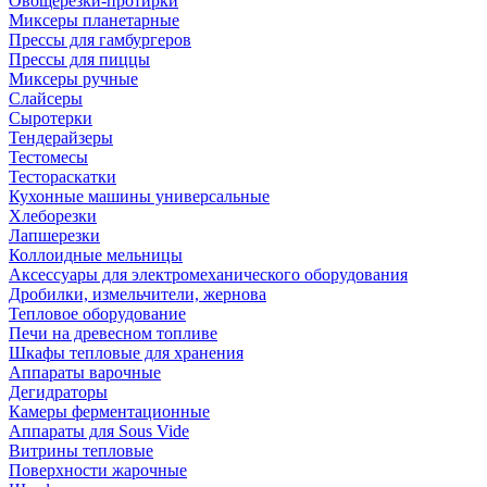
Овощерезки-протирки
Миксеры планетарные
Прессы для гамбургеров
Прессы для пиццы
Миксеры ручные
Слайсеры
Сыротерки
Тендерайзеры
Тестомесы
Тестораскатки
Кухонные машины универсальные
Хлеборезки
Лапшерезки
Коллоидные мельницы
Аксессуары для электромеханического оборудования
Дробилки, измельчители, жернова
Тепловое оборудование
Печи на древесном топливе
Шкафы тепловые для хранения
Аппараты варочные
Дегидраторы
Камеры ферментационные
Аппараты для Sous Vide
Витрины тепловые
Поверхности жарочные