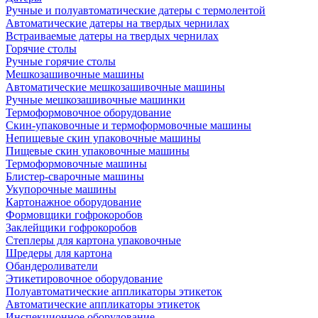
Ручные и полуавтоматические датеры с термолентой
Автоматические датеры на твердых чернилах
Встраиваемые датеры на твердых чернилах
Горячие столы
Ручные горячие столы
Мешкозашивочные машины
Автоматические мешкозашивочные машины
Ручные мешкозашивочные машинки
Термоформовочное оборудование
Скин-упаковочные и термоформовочные машины
Непищевые скин упаковочные машины
Пищевые скин упаковочные машины
Термоформовочные машины
Блистер-сварочные машины
Укупорочные машины
Картонажное оборудование
Формовщики гофрокоробов
Заклейщики гофрокоробов
Степлеры для картона упаковочные
Шредеры для картона
Обандероливатели
Этикетировочное оборудование
Полуавтоматические аппликаторы этикеток
Автоматические аппликаторы этикеток
Инспекционное оборудование