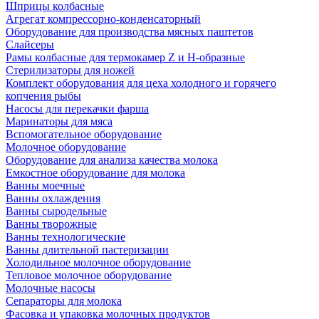
Шприцы колбасные
Агрегат компрессорно-конденсаторный
Оборудование для производства мясных паштетов
Слайсеры
Рамы колбасные для термокамер Z и H-образные
Стерилизаторы для ножей
Комплект оборудования для цеха холодного и горячего
копчения рыбы
Насосы для перекачки фарша
Маринаторы для мяса
Вспомогательное оборудование
Молочное оборудование
Оборудование для анализа качества молока
Емкостное оборудование для молока
Ванны моечные
Ванны охлаждения
Ванны сыродельные
Ванны творожные
Ванны технологические
Ванны длительной пастеризации
Холодильное молочное оборудование
Тепловое молочное оборудование
Молочные насосы
Сепараторы для молока
Фасовка и упаковка молочных продуктов