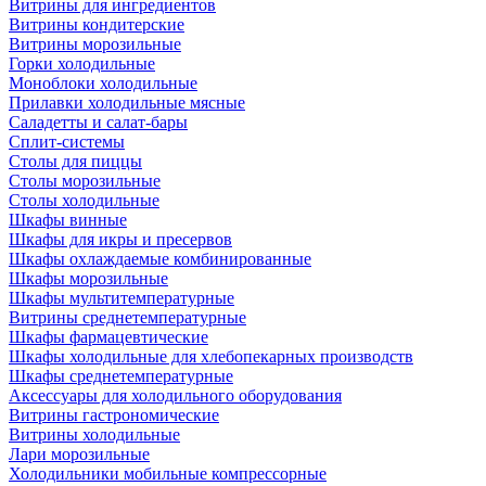
Витрины для ингредиентов
Витрины кондитерские
Витрины морозильные
Горки холодильные
Моноблоки холодильные
Прилавки холодильные мясные
Саладетты и салат-бары
Сплит-системы
Столы для пиццы
Столы морозильные
Столы холодильные
Шкафы винные
Шкафы для икры и пресервов
Шкафы охлаждаемые комбинированные
Шкафы морозильные
Шкафы мультитемпературные
Витрины среднетемпературные
Шкафы фармацевтические
Шкафы холодильные для хлебопекарных производств
Шкафы среднетемпературные
Аксессуары для холодильного оборудования
Витрины гастрономические
Витрины холодильные
Лари морозильные
Холодильники мобильные компрессорные