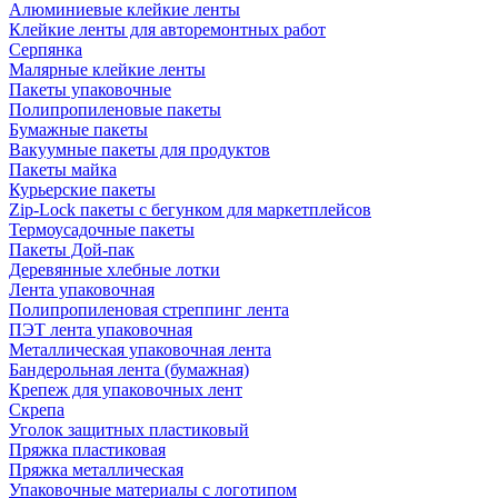
Алюминиевые клейкие ленты
Клейкие ленты для авторемонтных работ
Серпянка
Малярные клейкие ленты
Пакеты упаковочные
Полипропиленовые пакеты
Бумажные пакеты
Вакуумные пакеты для продуктов
Пакеты майка
Курьерские пакеты
Zip-Lock пакеты с бегунком для маркетплейсов
Термоусадочные пакеты
Пакеты Дой-пак
Деревянные хлебные лотки
Лента упаковочная
Полипропиленовая стреппинг лента
ПЭТ лента упаковочная
Металлическая упаковочная лента
Бандерольная лента (бумажная)
Крепеж для упаковочных лент
Скрепа
Уголок защитных пластиковый
Пряжка пластиковая
Пряжка металлическая
Упаковочные материалы с логотипом