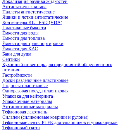
Локализация разлива жидкостей
Антистатическая тара
Паллеты антистатические
Ящики и лотки антистатические
Контейнеры KLT ESD (VDA)
Пластиковые ёмкости
Ёмкости для воды
Ёмкости для топлива
Ёмкости для транспортировки
Ёмкости для КАС
Баки для душа
Септики
Кухонный инвентарь для предприятий общественного
питания
Гастроёмкости
Доски разделочные пластиковые
Подносы пластиковые
Одноразовая посуда пластиковая
Упаковка для кейтеринга
Упаковочные материалы
Антипригарные материалы
Тефлоновая лакоткань
Силапен (силиконовые коврики и рулоны)
Тефлоновые ленты PTFE для запайщиков и упаковщиков
Тефлоновый скотч