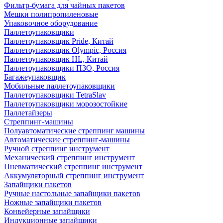
Фильтр-бумага для чайных пакетов
Мешки полипропиленовые
Упаковочное оборудование
Паллетоупаковщики
Паллетоупаковщик Pride, Китай
Паллетоупаковщик Olympic, Россия
Паллетоупаковщик HL, Китай
Паллетоупаковщики ПЗО, Россия
Багажеупаковщик
Мобильные паллетоупаковщики
Паллетоупаковщики TetraSlav
Паллетоупаковщики морозостойкие
Паллетайзеры
Стреппинг-машины
Полуавтоматические стреппинг машины
Автоматические стреппинг-машины
Ручной стреппинг инструмент
Механический стреппинг инструмент
Пневматический стреппинг инструмент
Аккумуляторный стреппинг инструмент
Запайщики пакетов
Ручные настольные запайщики пакетов
Ножные запайщики пакетов
Конвейерные запайщики
Индукционные запайщики