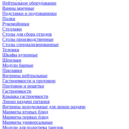
Нейтральное оборудование
Ванны моечные
Подставки и подтоварники
Полки
Рукомойники
Стеллажи
Столы для сбора отходов
Столы производственные
Столы специализированные
Тележки
Шкафы кухонные
Шпильки
Модули барные
Прилавки
Витрины нейтральные
Гастроемкости и противни
Противни и решетки
Гастроемкости
Крышка гастроемкости
Линии раздачи питания
Витрины холодильные для линии раздачи
Мармиты вторых блюд
Мармиты первых блюд
Мармиты универсальные
Модули для подогрева тарелок