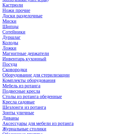
Кастрюли
Ножи прочие
Доски разделочные
Миски
Щипцы
Сотейники
Дуршлаг
Колоды
Ложки
Магнитные держатели
Инвентарь кухонный
Посуда
Сковородки
Оборудование для стерилизации
Комплекты оборудования
Мебель из ротанга
Подвесные кресла
Столы из ротанга обеденные
Кресла садовые
Шезлонги из ротанга
Зонты уличные
Диваны
Аксессуары для мебели из ротанга
Журнальные столики