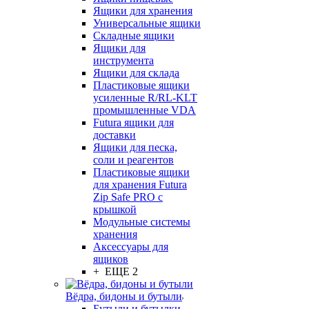
Ящики для хранения
Универсальные ящики
Складные ящики
Ящики для
инструмента
Ящики для склада
Пластиковые ящики
усиленные R/RL-KLT
промышленные VDA
Futura ящики для
доставки
Ящики для песка,
соли и реагентов
Пластиковые ящики
для хранения Futura
Zip Safe PRO с
крышкой
Модульные системы
хранения
Аксессуары для
ящиков
+ ЕЩЕ 2
Вёдра, бидоны и бутыли
Бутыли и бутылки