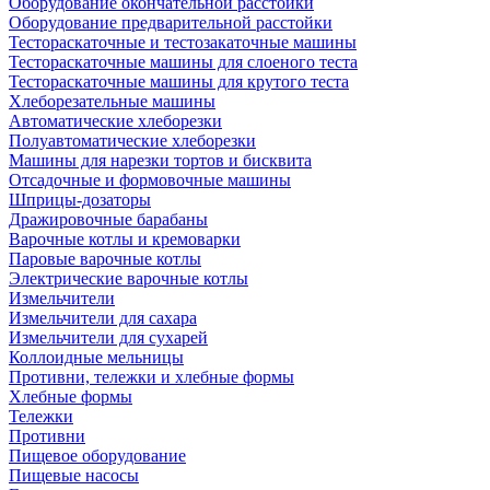
Оборудование окончательной расстойки
Оборудование предварительной расстойки
Тестораскаточные и тестозакаточные машины
Тестораскаточные машины для слоеного теста
Тестораскаточные машины для крутого теста
Хлеборезательные машины
Автоматические хлеборезки
Полуавтоматические хлеборезки
Машины для нарезки тортов и бисквита
Отсадочные и формовочные машины
Шприцы-дозаторы
Дражировочные барабаны
Варочные котлы и кремоварки
Паровые варочные котлы
Электрические варочные котлы
Измельчители
Измельчители для сахара
Измельчители для сухарей
Коллоидные мельницы
Противни, тележки и хлебные формы
Хлебные формы
Тележки
Противни
Пищевое оборудование
Пищевые насосы