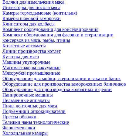
Волчки для измельчения мяса
Инъекторы для посола мяса
Камеры термодымовые (коптильня)
Камеры шоковой заморозки
Клипсаторы для колбасы
Комплект оборудования для консервирования
Комплект оборудования для фасовки и стерилизации
консервов из мяса, рыбы, птицы
Котлетные автоматы
Линии производства котлет
Куттеры для мяса
Машины укупорочные
Мясомассажеры вакуумные
Мясорубки промышленные
Оборудование для мойки, стерилизации и закатки банок
Оборудование для производства замороженных блинчиков
Оборудование для производства колбасных изделий
Панировочные машины
Пельменные аппараты
Пилы ленточные для мяса
Подъемники-опрокидыватели
Прессы обвалки
Тележки чаны технологические
Фаршемешалки
Холодильные камеры