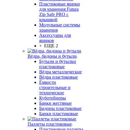
Пластиковые ящики
для хранения Futura
Zip Safe PRO с
крышкой
Модульные системы
хранения
Аксессуары для
ящиков
+ ЕЩЕ 2
Вёдра, бидоны и бутыли
Бутыли и бутылки
пластиковые
Вёдра металлические
Вёдра пластиковые
Ёмкости
строительные и
технические
Куботейнеры
Банки жестяные
Бидоны пластиковые
Банки пластиковые
Паллеты пластиковые
Пластиковые паллеты