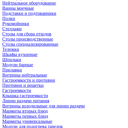
Нейтральное оборудование
Ванны моечные
Подставки и подтоварники
Полки
Рукомойники
Стеллажи
Столы для сбора отходов
Столы производственные
Столы специализированные
Тележки
Шкафы кухонные
Шпильки
Модули барные
Прилавки
Витрины нейтральные
Гастроемкости и противни
Противни и решетки
Гастроемкости
Крышка гастроемкости
Линии раздачи питания
Витрины холодильные для линии раздачи
Мармиты вторых блюд
Мармиты первых блюд
Мармиты универсальные
Модули для подогрева тарелок