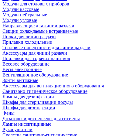
Модули для столовых приборов
Модули кассовые
Модули нейтральные
Модули угловые
Направляющие для линии раздачи
Секции охлаждаемые встраиваемые
Полки для линии раздачи
Прилавки холодильные
Тепловые поверхности для линии раздачи
Аксессуары для линий раздачи
Прилавки для горячих напитков
Весовое оборудование
Весы электронные
Вентиляционное оборудование
Зонты вытяжные
Аксессуары для вентиляционного оборудования
Санитарно-гигиеническое оборудование
Лампы для дезинфекции
Шкафы для стерилизации посуды
Шкафы для дезинфекции
Фены
Дозаторы и диспенсеры для гигиены
Лампы инсектицидные
Рукосушители
Средства санитарно-гигиенические