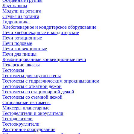
Обеденные группы
Лаунж зоны
Модули из ротанга
Стулья из ротанга
Гидропоника
Хлебопекарное и кондитерское оборудование
Печи хлебопекарные и кондитерские
Печи ротационные
Печи подовые
Печи конвекционные
Печи для пиццы
Комбинированные конвекционные печи
Пекарские шкафы
Тестомесы
Тестомесы для крутого теста
Тестомесы с гидравлическим опрокидыванием
Тестомесы с откатной дежой
Тестомесы со стационарной дежой
Тестомесы со съемной дежой
Спиральные тестомесы
Миксеры планетарные
Тестоделители и округлители
Тестоделители
Тестоокруглители
Расстойное оборудование