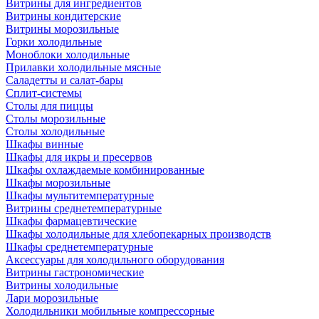
Витрины для ингредиентов
Витрины кондитерские
Витрины морозильные
Горки холодильные
Моноблоки холодильные
Прилавки холодильные мясные
Саладетты и салат-бары
Сплит-системы
Столы для пиццы
Столы морозильные
Столы холодильные
Шкафы винные
Шкафы для икры и пресервов
Шкафы охлаждаемые комбинированные
Шкафы морозильные
Шкафы мультитемпературные
Витрины среднетемпературные
Шкафы фармацевтические
Шкафы холодильные для хлебопекарных производств
Шкафы среднетемпературные
Аксессуары для холодильного оборудования
Витрины гастрономические
Витрины холодильные
Лари морозильные
Холодильники мобильные компрессорные