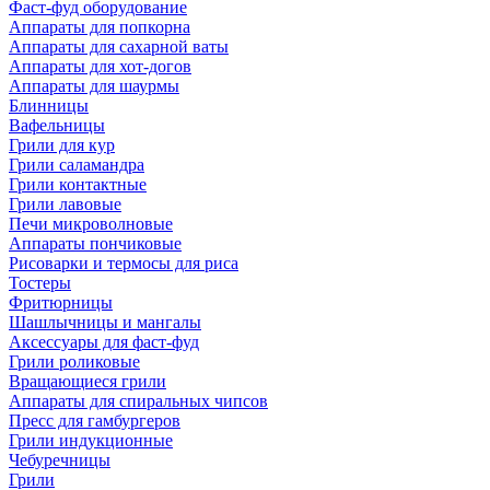
Фаст-фуд оборудование
Аппараты для попкорна
Аппараты для сахарной ваты
Аппараты для хот-догов
Аппараты для шаурмы
Блинницы
Вафельницы
Грили для кур
Грили саламандра
Грили контактные
Грили лавовые
Печи микроволновые
Аппараты пончиковые
Рисоварки и термосы для риса
Тостеры
Фритюрницы
Шашлычницы и мангалы
Аксессуары для фаст-фуд
Грили роликовые
Вращающиеся грили
Аппараты для спиральных чипсов
Пресс для гамбургеров
Грили индукционные
Чебуречницы
Грили