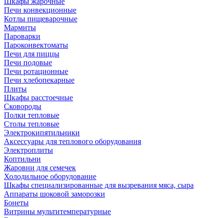
Шкафы жарочные
Печи конвекционные
Котлы пищеварочные
Мармиты
Пароварки
Пароконвектоматы
Печи для пиццы
Печи подовые
Печи ротационные
Печи хлебопекарные
Плиты
Шкафы расстоечные
Сковороды
Полки тепловые
Столы тепловые
Электрокипятильники
Аксессуары для теплового оборудования
Электроплиты
Коптильни
Жаровни для семечек
Холодильное оборудование
Шкафы специализированные для вызревания мяса, сыра
Аппараты шоковой заморозки
Бонеты
Витрины мультитемпературные