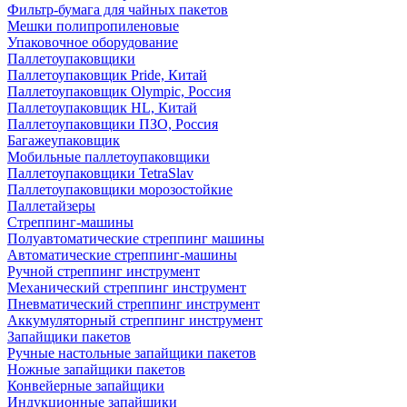
Фильтр-бумага для чайных пакетов
Мешки полипропиленовые
Упаковочное оборудование
Паллетоупаковщики
Паллетоупаковщик Pride, Китай
Паллетоупаковщик Olympic, Россия
Паллетоупаковщик HL, Китай
Паллетоупаковщики ПЗО, Россия
Багажеупаковщик
Мобильные паллетоупаковщики
Паллетоупаковщики TetraSlav
Паллетоупаковщики морозостойкие
Паллетайзеры
Стреппинг-машины
Полуавтоматические стреппинг машины
Автоматические стреппинг-машины
Ручной стреппинг инструмент
Механический стреппинг инструмент
Пневматический стреппинг инструмент
Аккумуляторный стреппинг инструмент
Запайщики пакетов
Ручные настольные запайщики пакетов
Ножные запайщики пакетов
Конвейерные запайщики
Индукционные запайщики