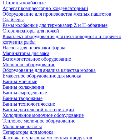
Шприцы колбасные
Агрегат компрессорно-конденсаторный
Оборудование для производства мясных паштетов
Слайсеры
Рамы колбасные для термокамер Z и H-образные
Стерилизаторы для ножей
Комплект оборудования для цеха холодного и горячего
копчения рыбы
Насосы для перекачки фарша
Маринаторы для мяса
Вспомогательное оборудование
Молочное оборудование
Оборудование для анализа качества молока
Емкостное оборудование для молока
Ванны моечные
Ванны охлаждения
Ванны сыродельные
Ванны творожные
Ванны технологические
Ванны длительной пастеризации
Холодильное молочное оборудование
Тепловое молочное оборудование
Молочные насосы
Сепараторы для молока
Фасовка и упаковка молочных продуктов