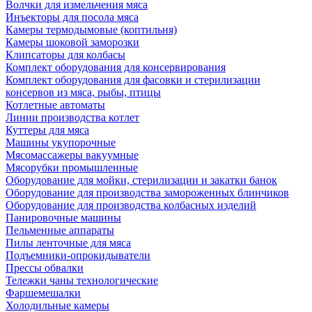
Волчки для измельчения мяса
Инъекторы для посола мяса
Камеры термодымовые (коптильня)
Камеры шоковой заморозки
Клипсаторы для колбасы
Комплект оборудования для консервирования
Комплект оборудования для фасовки и стерилизации
консервов из мяса, рыбы, птицы
Котлетные автоматы
Линии производства котлет
Куттеры для мяса
Машины укупорочные
Мясомассажеры вакуумные
Мясорубки промышленные
Оборудование для мойки, стерилизации и закатки банок
Оборудование для производства замороженных блинчиков
Оборудование для производства колбасных изделий
Панировочные машины
Пельменные аппараты
Пилы ленточные для мяса
Подъемники-опрокидыватели
Прессы обвалки
Тележки чаны технологические
Фаршемешалки
Холодильные камеры