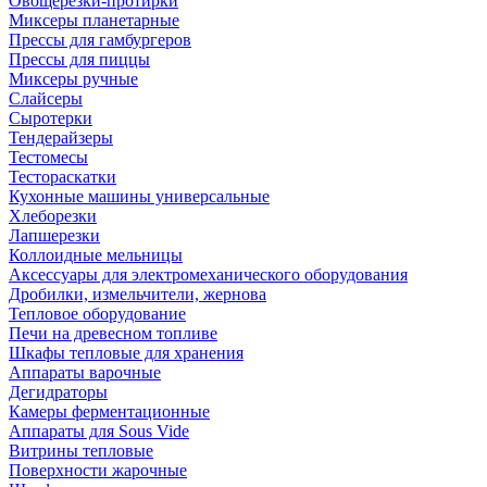
Овощерезки-протирки
Миксеры планетарные
Прессы для гамбургеров
Прессы для пиццы
Миксеры ручные
Слайсеры
Сыротерки
Тендерайзеры
Тестомесы
Тестораскатки
Кухонные машины универсальные
Хлеборезки
Лапшерезки
Коллоидные мельницы
Аксессуары для электромеханического оборудования
Дробилки, измельчители, жернова
Тепловое оборудование
Печи на древесном топливе
Шкафы тепловые для хранения
Аппараты варочные
Дегидраторы
Камеры ферментационные
Аппараты для Sous Vide
Витрины тепловые
Поверхности жарочные