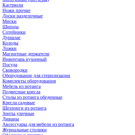
Кастрюли
Ножи прочие
Доски разделочные
Миски
Щипцы
Сотейники
Дуршлаг
Колоды
Ложки
Магнитные держатели
Инвентарь кухонный
Посуда
Сковородки
Оборудование для стерилизации
Комплекты оборудования
Мебель из ротанга
Подвесные кресла
Столы из ротанга обеденные
Кресла садовые
Шезлонги из ротанга
Зонты уличные
Диваны
Аксессуары для мебели из ротанга
Журнальные столики