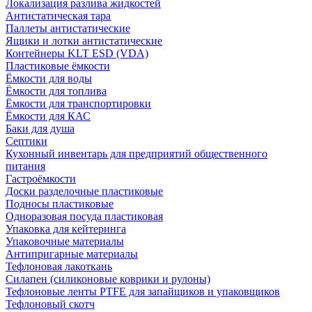
Локализация разлива жидкостей
Антистатическая тара
Паллеты антистатические
Ящики и лотки антистатические
Контейнеры KLT ESD (VDA)
Пластиковые ёмкости
Ёмкости для воды
Ёмкости для топлива
Ёмкости для транспортировки
Ёмкости для КАС
Баки для душа
Септики
Кухонный инвентарь для предприятий общественного
питания
Гастроёмкости
Доски разделочные пластиковые
Подносы пластиковые
Одноразовая посуда пластиковая
Упаковка для кейтеринга
Упаковочные материалы
Антипригарные материалы
Тефлоновая лакоткань
Силапен (силиконовые коврики и рулоны)
Тефлоновые ленты PTFE для запайщиков и упаковщиков
Тефлоновый скотч