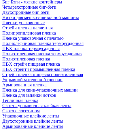
Биг Бэги - мягкие контейнеры
Четырехстропные биг-бэги
Двухстропные биг-бэги
Нитки для мешкозашивочной машины
Пленки упаковочные
Стрейч пленка паллетная
Полипропиленовая пленка
Пленка упаковочная с печатью
Полиолефиновая пленка термоусадочная
ПВХ пленка термоусадочная
Полиэтиленовая пленка термоусадочная
Полиэтиленовая пленка
ПВХ стрейч пищевая пленка
ПВХ стрейтч промышленная пленка
Стрейч пленка пищевая полиэтиленовая
Укрывной материал Агроспан
Армированная пленка
Пленка для скин-упаковочных машин
Пленка для запайки лотков
Тепличная пленка
Скотч - упаковочная клейкая лента
Скотч с логотипом
Упаковочные клейкие ленты
Двухсторонние клейкие ленты
Армированные клейкие ленты