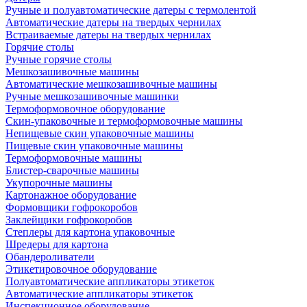
Ручные и полуавтоматические датеры с термолентой
Автоматические датеры на твердых чернилах
Встраиваемые датеры на твердых чернилах
Горячие столы
Ручные горячие столы
Мешкозашивочные машины
Автоматические мешкозашивочные машины
Ручные мешкозашивочные машинки
Термоформовочное оборудование
Скин-упаковочные и термоформовочные машины
Непищевые скин упаковочные машины
Пищевые скин упаковочные машины
Термоформовочные машины
Блистер-сварочные машины
Укупорочные машины
Картонажное оборудование
Формовщики гофрокоробов
Заклейщики гофрокоробов
Степлеры для картона упаковочные
Шредеры для картона
Обандероливатели
Этикетировочное оборудование
Полуавтоматические аппликаторы этикеток
Автоматические аппликаторы этикеток
Инспекционное оборудование