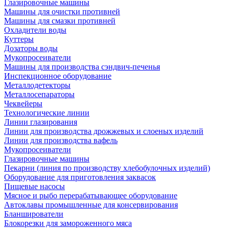
Глазировочные машины
Машины для очистки противней
Машины для смазки противней
Охладители воды
Куттеры
Дозаторы воды
Мукопросеиватели
Машины для производства сэндвич-печенья
Инспекционное оборудование
Металлодетекторы
Металлосепараторы
Чеквейеры
Технологические линии
Линии глазирования
Линии для производства дрожжевых и слоеных изделий
Линии для производства вафель
Мукопросеиватели
Глазировочные машины
Пекарни (линия по производству хлебобулочных изделий)
Оборудование для приготовления заквасок
Пищевые насосы
Мясное и рыбо перерабатывающее оборудование
Автоклавы промышленные для консервирования
Бланширователи
Блокорезки для замороженного мяса