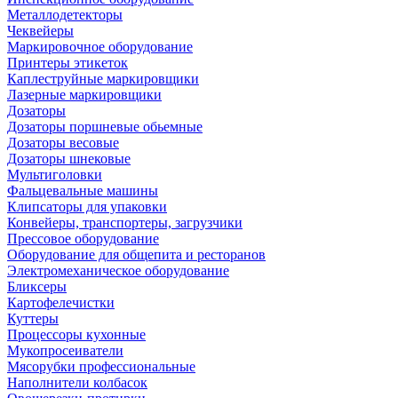
Металлодетекторы
Чеквейеры
Маркировочное оборудование
Принтеры этикеток
Каплеструйные маркировщики
Лазерные маркировщики
Дозаторы
Дозаторы поршневые обьемные
Дозаторы весовые
Дозаторы шнековые
Мультиголовки
Фальцевальные машины
Клипсаторы для упаковки
Конвейеры, транспортеры, загрузчики
Прессовое оборудование
Оборудование для общепита и ресторанов
Электромеханическое оборудование
Бликсеры
Картофелечистки
Куттеры
Процессоры кухонные
Мукопросеиватели
Мясорубки профессиональные
Наполнители колбасок