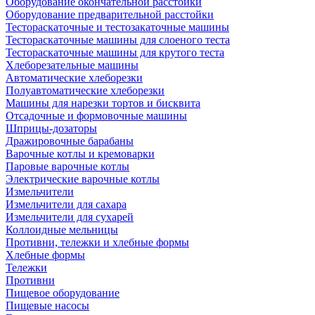
Оборудование окончательной расстойки
Оборудование предварительной расстойки
Тестораскаточные и тестозакаточные машины
Тестораскаточные машины для слоеного теста
Тестораскаточные машины для крутого теста
Хлеборезательные машины
Автоматические хлеборезки
Полуавтоматические хлеборезки
Машины для нарезки тортов и бисквита
Отсадочные и формовочные машины
Шприцы-дозаторы
Дражировочные барабаны
Варочные котлы и кремоварки
Паровые варочные котлы
Электрические варочные котлы
Измельчители
Измельчители для сахара
Измельчители для сухарей
Коллоидные мельницы
Противни, тележки и хлебные формы
Хлебные формы
Тележки
Противни
Пищевое оборудование
Пищевые насосы