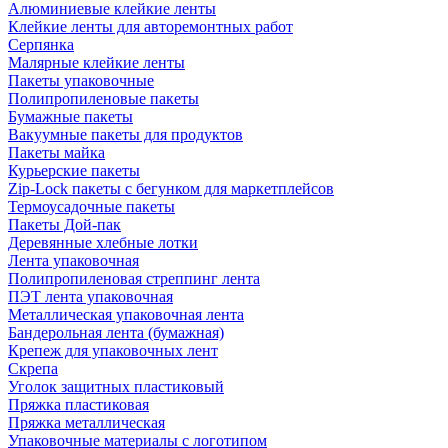
Алюминиевые клейкие ленты
Клейкие ленты для авторемонтных работ
Серпянка
Малярные клейкие ленты
Пакеты упаковочные
Полипропиленовые пакеты
Бумажные пакеты
Вакуумные пакеты для продуктов
Пакеты майка
Курьерские пакеты
Zip-Lock пакеты с бегунком для маркетплейсов
Термоусадочные пакеты
Пакеты Дой-пак
Деревянные хлебные лотки
Лента упаковочная
Полипропиленовая стреппинг лента
ПЭТ лента упаковочная
Металлическая упаковочная лента
Бандерольная лента (бумажная)
Крепеж для упаковочных лент
Скрепа
Уголок защитных пластиковый
Пряжка пластиковая
Пряжка металлическая
Упаковочные материалы с логотипом