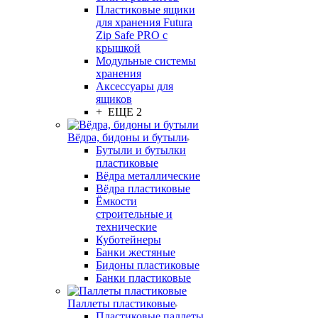
Пластиковые ящики
для хранения Futura
Zip Safe PRO с
крышкой
Модульные системы
хранения
Аксессуары для
ящиков
+ ЕЩЕ 2
Вёдра, бидоны и бутыли
Бутыли и бутылки
пластиковые
Вёдра металлические
Вёдра пластиковые
Ёмкости
строительные и
технические
Куботейнеры
Банки жестяные
Бидоны пластиковые
Банки пластиковые
Паллеты пластиковые
Пластиковые паллеты