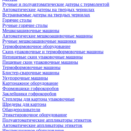
Ручные и полуавтоматические датеры с термолентой
Автоматические датеры на твердых чернилах
Встраиваемые датеры на твердых чернилах
Горячие столы
Ручные горячие столы
Мешкозашивочные машины
Автоматические мешкозашивочные машины
Ручные мешкозашивочные машинки
Термоформовочное оборудование
Скин-упаковочные и термоформовочные машины
Непищевые скин упаковочные машины
Пищевые скин упаковочные машины
Термоформовочные машины
Блистер-сварочные машины
Укупорочные машины
Картонажное оборудование
Формовщики гофрокоробов
Заклейщики гофрокоробов
Степлеры для картона упаковочные
Шредеры для картона
Обандероливатели
Этикетировочное оборудование
Полуавтоматические аппликаторы этикеток
Автоматические аппликаторы этикеток
Инспекционное оборудование