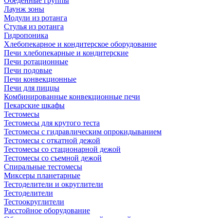
Обеденные группы
Лаунж зоны
Модули из ротанга
Стулья из ротанга
Гидропоника
Хлебопекарное и кондитерское оборудование
Печи хлебопекарные и кондитерские
Печи ротационные
Печи подовые
Печи конвекционные
Печи для пиццы
Комбинированные конвекционные печи
Пекарские шкафы
Тестомесы
Тестомесы для крутого теста
Тестомесы с гидравлическим опрокидыванием
Тестомесы с откатной дежой
Тестомесы со стационарной дежой
Тестомесы со съемной дежой
Спиральные тестомесы
Миксеры планетарные
Тестоделители и округлители
Тестоделители
Тестоокруглители
Расстойное оборудование