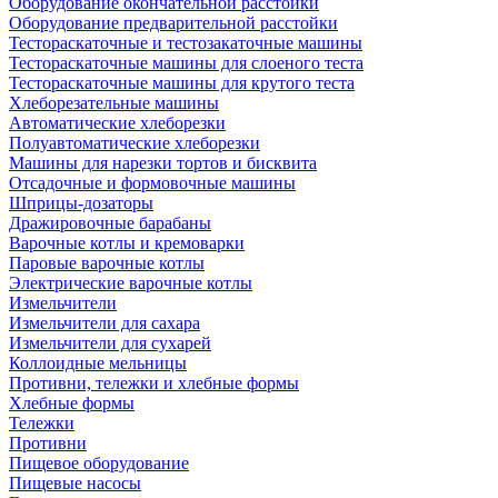
Оборудование окончательной расстойки
Оборудование предварительной расстойки
Тестораскаточные и тестозакаточные машины
Тестораскаточные машины для слоеного теста
Тестораскаточные машины для крутого теста
Хлеборезательные машины
Автоматические хлеборезки
Полуавтоматические хлеборезки
Машины для нарезки тортов и бисквита
Отсадочные и формовочные машины
Шприцы-дозаторы
Дражировочные барабаны
Варочные котлы и кремоварки
Паровые варочные котлы
Электрические варочные котлы
Измельчители
Измельчители для сахара
Измельчители для сухарей
Коллоидные мельницы
Противни, тележки и хлебные формы
Хлебные формы
Тележки
Противни
Пищевое оборудование
Пищевые насосы