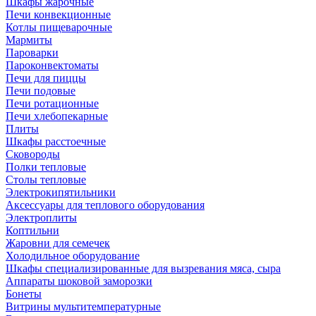
Шкафы жарочные
Печи конвекционные
Котлы пищеварочные
Мармиты
Пароварки
Пароконвектоматы
Печи для пиццы
Печи подовые
Печи ротационные
Печи хлебопекарные
Плиты
Шкафы расстоечные
Сковороды
Полки тепловые
Столы тепловые
Электрокипятильники
Аксессуары для теплового оборудования
Электроплиты
Коптильни
Жаровни для семечек
Холодильное оборудование
Шкафы специализированные для вызревания мяса, сыра
Аппараты шоковой заморозки
Бонеты
Витрины мультитемпературные