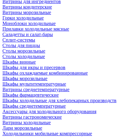
Витрины для ингредиентов
Витрины кондитерские
Витрины морозильные
Горки холодильные
Моноблоки холодильные
Прилавки холодильные мясные
Саладетты и салат-бары
Сплит-системы
Столы для пиццы
Столы морозильные
Столы холодильные
Шкафы винные
Шкафы для икры и пресервов
Шкафы охлаждаемые комбинированные
Шкафы морозильные
Шкафы мультитемпературные
Витрины среднетемпературные
Шкафы фармацевтические
Шкафы холодильные для хлебопекарных производств
Шкафы среднетемпературные
Аксессуары для холодильного оборудования
Витрины гастрономические
Витрины холодильные
Лари морозильные
Холодильники мобильные компрессорные