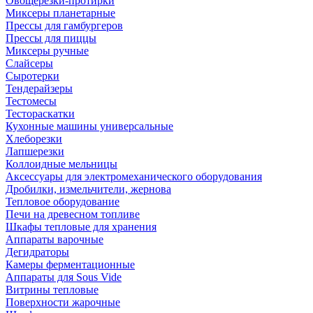
Овощерезки-протирки
Миксеры планетарные
Прессы для гамбургеров
Прессы для пиццы
Миксеры ручные
Слайсеры
Сыротерки
Тендерайзеры
Тестомесы
Тестораскатки
Кухонные машины универсальные
Хлеборезки
Лапшерезки
Коллоидные мельницы
Аксессуары для электромеханического оборудования
Дробилки, измельчители, жернова
Тепловое оборудование
Печи на древесном топливе
Шкафы тепловые для хранения
Аппараты варочные
Дегидраторы
Камеры ферментационные
Аппараты для Sous Vide
Витрины тепловые
Поверхности жарочные