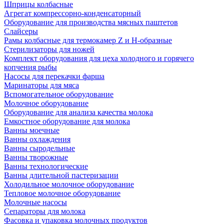
Шприцы колбасные
Агрегат компрессорно-конденсаторный
Оборудование для производства мясных паштетов
Слайсеры
Рамы колбасные для термокамер Z и H-образные
Стерилизаторы для ножей
Комплект оборудования для цеха холодного и горячего
копчения рыбы
Насосы для перекачки фарша
Маринаторы для мяса
Вспомогательное оборудование
Молочное оборудование
Оборудование для анализа качества молока
Емкостное оборудование для молока
Ванны моечные
Ванны охлаждения
Ванны сыродельные
Ванны творожные
Ванны технологические
Ванны длительной пастеризации
Холодильное молочное оборудование
Тепловое молочное оборудование
Молочные насосы
Сепараторы для молока
Фасовка и упаковка молочных продуктов