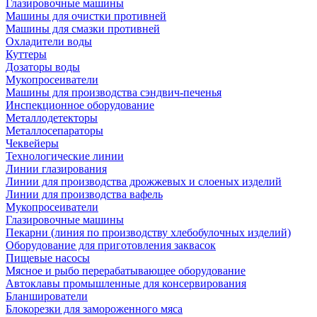
Глазировочные машины
Машины для очистки противней
Машины для смазки противней
Охладители воды
Куттеры
Дозаторы воды
Мукопросеиватели
Машины для производства сэндвич-печенья
Инспекционное оборудование
Металлодетекторы
Металлосепараторы
Чеквейеры
Технологические линии
Линии глазирования
Линии для производства дрожжевых и слоеных изделий
Линии для производства вафель
Мукопросеиватели
Глазировочные машины
Пекарни (линия по производству хлебобулочных изделий)
Оборудование для приготовления заквасок
Пищевые насосы
Мясное и рыбо перерабатывающее оборудование
Автоклавы промышленные для консервирования
Бланширователи
Блокорезки для замороженного мяса