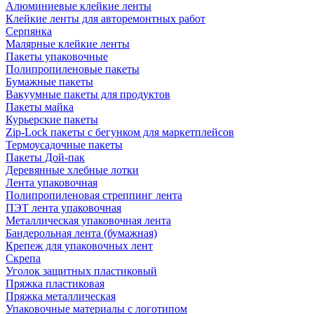
Алюминиевые клейкие ленты
Клейкие ленты для авторемонтных работ
Серпянка
Малярные клейкие ленты
Пакеты упаковочные
Полипропиленовые пакеты
Бумажные пакеты
Вакуумные пакеты для продуктов
Пакеты майка
Курьерские пакеты
Zip-Lock пакеты с бегунком для маркетплейсов
Термоусадочные пакеты
Пакеты Дой-пак
Деревянные хлебные лотки
Лента упаковочная
Полипропиленовая стреппинг лента
ПЭТ лента упаковочная
Металлическая упаковочная лента
Бандерольная лента (бумажная)
Крепеж для упаковочных лент
Скрепа
Уголок защитных пластиковый
Пряжка пластиковая
Пряжка металлическая
Упаковочные материалы с логотипом