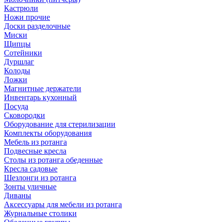
Кастрюли
Ножи прочие
Доски разделочные
Миски
Щипцы
Сотейники
Дуршлаг
Колоды
Ложки
Магнитные держатели
Инвентарь кухонный
Посуда
Сковородки
Оборудование для стерилизации
Комплекты оборудования
Мебель из ротанга
Подвесные кресла
Столы из ротанга обеденные
Кресла садовые
Шезлонги из ротанга
Зонты уличные
Диваны
Аксессуары для мебели из ротанга
Журнальные столики