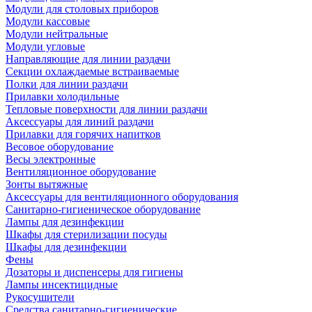
Модули для столовых приборов
Модули кассовые
Модули нейтральные
Модули угловые
Направляющие для линии раздачи
Секции охлаждаемые встраиваемые
Полки для линии раздачи
Прилавки холодильные
Тепловые поверхности для линии раздачи
Аксессуары для линий раздачи
Прилавки для горячих напитков
Весовое оборудование
Весы электронные
Вентиляционное оборудование
Зонты вытяжные
Аксессуары для вентиляционного оборудования
Санитарно-гигиеническое оборудование
Лампы для дезинфекции
Шкафы для стерилизации посуды
Шкафы для дезинфекции
Фены
Дозаторы и диспенсеры для гигиены
Лампы инсектицидные
Рукосушители
Средства санитарно-гигиенические