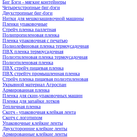
Биг Бэги - мягкие контейнеры
Четырехстропные биг-бэги
Двухстропные биг-бэги
Нитки для мешкозашивочной машины
Пленки упаковочные
Стрейч пленка паллетная
Полипропиленовая пленка
Пленка упаковочная с печатью
Полиолефиновая пленка термоусадочная
ПВХ пленка термоусадочная
Полиэтиленовая пленка термоусадочная
Полиэтиленовая пленка
ПВХ стрейч пищевая пленка
ПВХ стрейтч промышленная пленка
Стрейч пленка пищевая полиэтиленовая
Укрывной материал Агроспан
Армированная пленка
Пленка для скин-упаковочных машин
Пленка для запайки лотков
Тепличная пленка
Скотч - упаковочная клейкая лента
Скотч с логотипом
Упаковочные клейкие ленты
Двухсторонние клейкие ленты
Армированные клейкие ленты