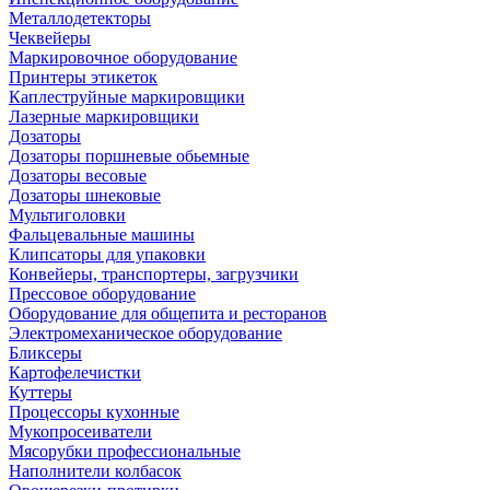
Металлодетекторы
Чеквейеры
Маркировочное оборудование
Принтеры этикеток
Каплеструйные маркировщики
Лазерные маркировщики
Дозаторы
Дозаторы поршневые обьемные
Дозаторы весовые
Дозаторы шнековые
Мультиголовки
Фальцевальные машины
Клипсаторы для упаковки
Конвейеры, транспортеры, загрузчики
Прессовое оборудование
Оборудование для общепита и ресторанов
Электромеханическое оборудование
Бликсеры
Картофелечистки
Куттеры
Процессоры кухонные
Мукопросеиватели
Мясорубки профессиональные
Наполнители колбасок