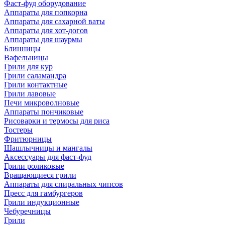
Фаст-фуд оборудование
Аппараты для попкорна
Аппараты для сахарной ваты
Аппараты для хот-догов
Аппараты для шаурмы
Блинницы
Вафельницы
Грили для кур
Грили саламандра
Грили контактные
Грили лавовые
Печи микроволновые
Аппараты пончиковые
Рисоварки и термосы для риса
Тостеры
Фритюрницы
Шашлычницы и мангалы
Аксессуары для фаст-фуд
Грили роликовые
Вращающиеся грили
Аппараты для спиральных чипсов
Пресс для гамбургеров
Грили индукционные
Чебуречницы
Грили