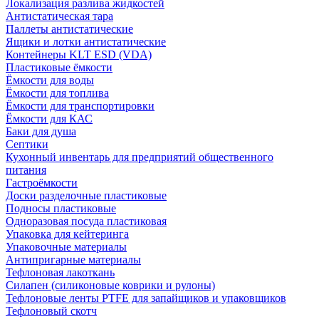
Локализация разлива жидкостей
Антистатическая тара
Паллеты антистатические
Ящики и лотки антистатические
Контейнеры KLT ESD (VDA)
Пластиковые ёмкости
Ёмкости для воды
Ёмкости для топлива
Ёмкости для транспортировки
Ёмкости для КАС
Баки для душа
Септики
Кухонный инвентарь для предприятий общественного
питания
Гастроёмкости
Доски разделочные пластиковые
Подносы пластиковые
Одноразовая посуда пластиковая
Упаковка для кейтеринга
Упаковочные материалы
Антипригарные материалы
Тефлоновая лакоткань
Силапен (силиконовые коврики и рулоны)
Тефлоновые ленты PTFE для запайщиков и упаковщиков
Тефлоновый скотч