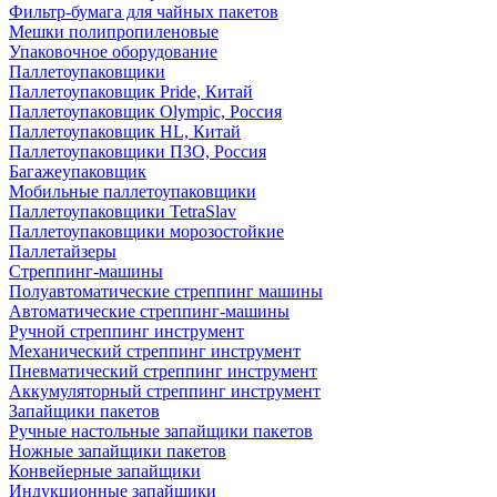
Фильтр-бумага для чайных пакетов
Мешки полипропиленовые
Упаковочное оборудование
Паллетоупаковщики
Паллетоупаковщик Pride, Китай
Паллетоупаковщик Olympic, Россия
Паллетоупаковщик HL, Китай
Паллетоупаковщики ПЗО, Россия
Багажеупаковщик
Мобильные паллетоупаковщики
Паллетоупаковщики TetraSlav
Паллетоупаковщики морозостойкие
Паллетайзеры
Стреппинг-машины
Полуавтоматические стреппинг машины
Автоматические стреппинг-машины
Ручной стреппинг инструмент
Механический стреппинг инструмент
Пневматический стреппинг инструмент
Аккумуляторный стреппинг инструмент
Запайщики пакетов
Ручные настольные запайщики пакетов
Ножные запайщики пакетов
Конвейерные запайщики
Индукционные запайщики