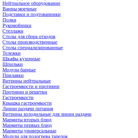
Нейтральное оборудование
Ванны моечные
Подставки и подтоварники
Полки
Рукомойники
Стеллажи
Столы для сбора отходов
Столы производственные
Столы специализированные
Тележки
Шкафы кухонные
Шпильки
Модули барные
Прилавки
Витрины нейтральные
Гастроемкости и противни
Противни и решетки
Гастроемкости
Крышка гастроемкости
Линии раздачи питания
Витрины холодильные для линии раздачи
Мармиты вторых блюд
Мармиты первых блюд
Мармиты универсальные
Модули для подогрева тарелок