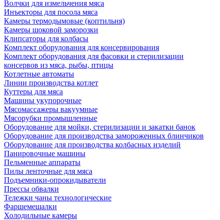
Волчки для измельчения мяса
Инъекторы для посола мяса
Камеры термодымовые (коптильня)
Камеры шоковой заморозки
Клипсаторы для колбасы
Комплект оборудования для консервирования
Комплект оборудования для фасовки и стерилизации
консервов из мяса, рыбы, птицы
Котлетные автоматы
Линии производства котлет
Куттеры для мяса
Машины укупорочные
Мясомассажеры вакуумные
Мясорубки промышленные
Оборудование для мойки, стерилизации и закатки банок
Оборудование для производства замороженных блинчиков
Оборудование для производства колбасных изделий
Панировочные машины
Пельменные аппараты
Пилы ленточные для мяса
Подъемники-опрокидыватели
Прессы обвалки
Тележки чаны технологические
Фаршемешалки
Холодильные камеры