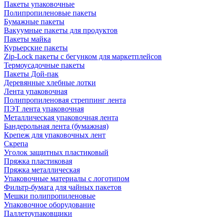
Пакеты упаковочные
Полипропиленовые пакеты
Бумажные пакеты
Вакуумные пакеты для продуктов
Пакеты майка
Курьерские пакеты
Zip-Lock пакеты с бегунком для маркетплейсов
Термоусадочные пакеты
Пакеты Дой-пак
Деревянные хлебные лотки
Лента упаковочная
Полипропиленовая стреппинг лента
ПЭТ лента упаковочная
Металлическая упаковочная лента
Бандерольная лента (бумажная)
Крепеж для упаковочных лент
Скрепа
Уголок защитных пластиковый
Пряжка пластиковая
Пряжка металлическая
Упаковочные материалы с логотипом
Фильтр-бумага для чайных пакетов
Мешки полипропиленовые
Упаковочное оборудование
Паллетоупаковщики