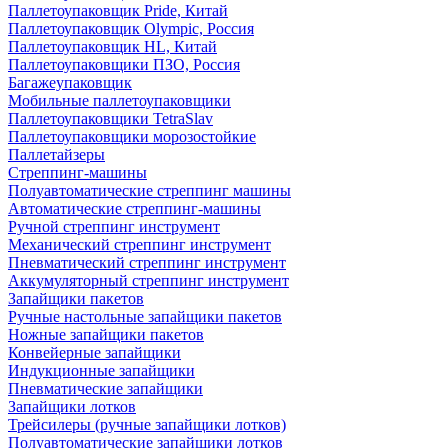
Паллетоупаковщик Pride, Китай
Паллетоупаковщик Olympic, Россия
Паллетоупаковщик HL, Китай
Паллетоупаковщики ПЗО, Россия
Багажеупаковщик
Мобильные паллетоупаковщики
Паллетоупаковщики TetraSlav
Паллетоупаковщики морозостойкие
Паллетайзеры
Стреппинг-машины
Полуавтоматические стреппинг машины
Автоматические стреппинг-машины
Ручной стреппинг инструмент
Механический стреппинг инструмент
Пневматический стреппинг инструмент
Аккумуляторный стреппинг инструмент
Запайщики пакетов
Ручные настольные запайщики пакетов
Ножные запайщики пакетов
Конвейерные запайщики
Индукционные запайщики
Пневматические запайщики
Запайщики лотков
Трейсилеры (ручные запайщики лотков)
Полуавтоматические запайщики лотков