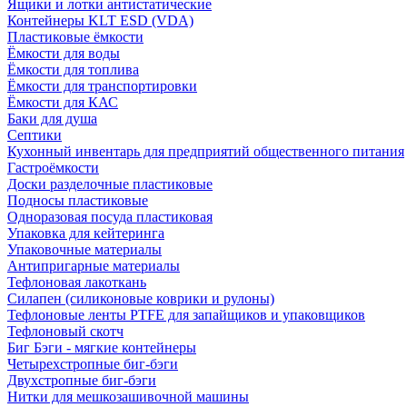
Ящики и лотки антистатические
Контейнеры KLT ESD (VDA)
Пластиковые ёмкости
Ёмкости для воды
Ёмкости для топлива
Ёмкости для транспортировки
Ёмкости для КАС
Баки для душа
Септики
Кухонный инвентарь для предприятий общественного питания
Гастроёмкости
Доски разделочные пластиковые
Подносы пластиковые
Одноразовая посуда пластиковая
Упаковка для кейтеринга
Упаковочные материалы
Антипригарные материалы
Тефлоновая лакоткань
Силапен (силиконовые коврики и рулоны)
Тефлоновые ленты PTFE для запайщиков и упаковщиков
Тефлоновый скотч
Биг Бэги - мягкие контейнеры
Четырехстропные биг-бэги
Двухстропные биг-бэги
Нитки для мешкозашивочной машины