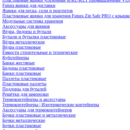
Пластиковые ящики усиленные R/RL-KLT промышленные VD
Futura ящики для доставки
Ящики для песка, соли и реагентов
Пластиковые ящики для хранения Futura Zip Safe PRO с крышк
Модульные системы хранения
Аксессуары для ящиков
Вёдра, бидоны и бутыли
Бутыли и бутылки пластиковые
Вёдра металлические
Вёдра пластиковые
Ёмкости строительные и технические
Куботейнеры
Банки жестяные
Бидоны пластиковые
Банки пластиковые
Паллеты пластиковые
Пластиковые паллеты
Поддоны для бутылей
Решётки для заморозки
Термоконтейнеры и аксессуары
Термоконтейнеры | Изотермические контейнеры
Аксессуары для термоконтейнеров
Бочки пластиковые и металлические
Бочки металлические
Бочки пластиковые