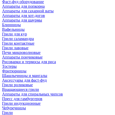
Фаст-фуд оборудование
Аппараты для попкорна
Аппараты для сахарной ваты
Аппараты для хот-догов
Аппараты для шаурмы
Блинницы
Вафельницы
Грили для кур
Грили саламандра
Грили контактные
Грили лавовые
Печи микроволновые
Аппараты пончиковые
Рисоварки и термосы для риса
Тостеры
Фритюрницы
Шашлычницы и мангалы
Аксессуары для фаст-фуд
Грили роликовые
Вращающиеся грили
Аппараты для спиральных чипсов
Пресс для гамбургеров
Грили индукционные
Чебуречницы
Грили