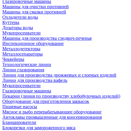
Глазировочные машины
Машины для очистки противней
Машины для смазки противней
Охладители воды
Куттеры
Дозаторы воды
Мукопросеиватели
Машины для производства сэндвич-печенья
Инспекционное оборудование
Металлодетекторы
Металлосепараторы
Чеквейеры
Технологические линии
Линии глазирования
Линии для производства дрожжевых и слоеных изделий
Линии для производства вафель
Мукопросеиватели
Глазировочные машины
Пекарни (линия по производству хлебобулочных изделий)
Оборудование для приготовления заквасок
Пищевые насосы
Мясное и рыбо перерабатывающее оборудование
Автоклавы промышленные для консервирования
Бланширователи
Блокорезки для замороженного мяса