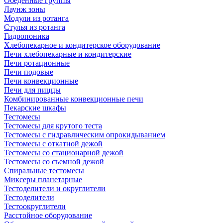
Обеденные группы
Лаунж зоны
Модули из ротанга
Стулья из ротанга
Гидропоника
Хлебопекарное и кондитерское оборудование
Печи хлебопекарные и кондитерские
Печи ротационные
Печи подовые
Печи конвекционные
Печи для пиццы
Комбинированные конвекционные печи
Пекарские шкафы
Тестомесы
Тестомесы для крутого теста
Тестомесы с гидравлическим опрокидыванием
Тестомесы с откатной дежой
Тестомесы со стационарной дежой
Тестомесы со съемной дежой
Спиральные тестомесы
Миксеры планетарные
Тестоделители и округлители
Тестоделители
Тестоокруглители
Расстойное оборудование