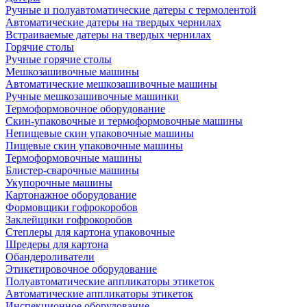
Ручные и полуавтоматические датеры с термолентой
Автоматические датеры на твердых чернилах
Встраиваемые датеры на твердых чернилах
Горячие столы
Ручные горячие столы
Мешкозашивочные машины
Автоматические мешкозашивочные машины
Ручные мешкозашивочные машинки
Термоформовочное оборудование
Скин-упаковочные и термоформовочные машины
Непищевые скин упаковочные машины
Пищевые скин упаковочные машины
Термоформовочные машины
Блистер-сварочные машины
Укупорочные машины
Картонажное оборудование
Формовщики гофрокоробов
Заклейщики гофрокоробов
Степлеры для картона упаковочные
Шредеры для картона
Обандероливатели
Этикетировочное оборудование
Полуавтоматические аппликаторы этикеток
Автоматические аппликаторы этикеток
Инспекционное оборудование