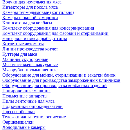
Волчки для измельчения мяса
Инъекторы для посола мяса
Камеры термодымовые (коптильня)
Камеры шоковой заморозки
Клипсаторы для колбасы
Комплект оборудования для консервирования
Комплект оборудования для фасовки и стерилизации
консервов из мяса, рыбы, птицы
Котлетные автоматы
Линии производства котлет
Куттеры для мяса
Машины укупорочные
Мясомассажеры вакуумные
Мясорубки промышленные
Оборудование для мойки, стерилизации и закатки банок
Оборудование для производства замороженных блинчиков
Оборудование для производства колбасных изделий
Панировочные машины
Пельменные аппараты
Пилы ленточные для мяса
Подъемники-опрокидыватели
Прессы обвалки
Тележки чаны технологические
Фаршемешалки
Холодильные камеры