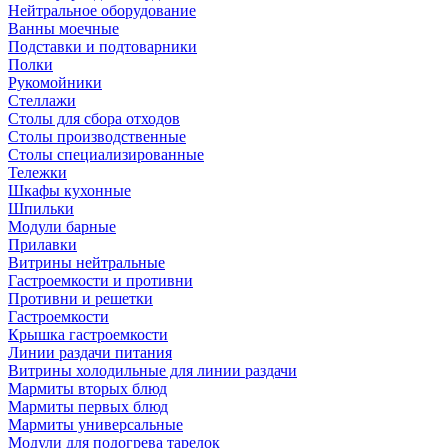
Нейтральное оборудование
Ванны моечные
Подставки и подтоварники
Полки
Рукомойники
Стеллажи
Столы для сбора отходов
Столы производственные
Столы специализированные
Тележки
Шкафы кухонные
Шпильки
Модули барные
Прилавки
Витрины нейтральные
Гастроемкости и противни
Противни и решетки
Гастроемкости
Крышка гастроемкости
Линии раздачи питания
Витрины холодильные для линии раздачи
Мармиты вторых блюд
Мармиты первых блюд
Мармиты универсальные
Модули для подогрева тарелок