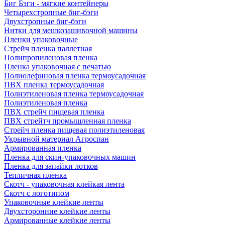
Биг Бэги - мягкие контейнеры
Четырехстропные биг-бэги
Двухстропные биг-бэги
Нитки для мешкозашивочной машины
Пленки упаковочные
Стрейч пленка паллетная
Полипропиленовая пленка
Пленка упаковочная с печатью
Полиолефиновая пленка термоусадочная
ПВХ пленка термоусадочная
Полиэтиленовая пленка термоусадочная
Полиэтиленовая пленка
ПВХ стрейч пищевая пленка
ПВХ стрейтч промышленная пленка
Стрейч пленка пищевая полиэтиленовая
Укрывной материал Агроспан
Армированная пленка
Пленка для скин-упаковочных машин
Пленка для запайки лотков
Тепличная пленка
Скотч - упаковочная клейкая лента
Скотч с логотипом
Упаковочные клейкие ленты
Двухсторонние клейкие ленты
Армированные клейкие ленты