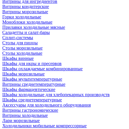
Витрины для ингредиентов
Витрины кондитерские
Витрины морозильные
Горки холодильные
Моноблоки холодильные
Прилавки холодильные мясные
Саладетты и салат-бары
Сплит-системы
Столы для пиццы
Столы морозильные
Столы холодильные
Шкафы винные
Шкафы для икры и пресервов
Шкафы охлаждаемые комбинированные
Шкафы морозильные
Шкафы мультитемпературные
Витрины среднетемпературные
Шкафы фармацевтические
Шкафы холодильные для хлебопекарных производств
Шкафы среднетемпературные
Аксессуары для холодильного оборудования
Витрины гастрономические
Витрины холодильные
Лари морозильные
Холодильники мобильные компрессорные