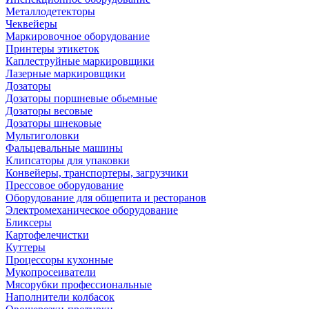
Металлодетекторы
Чеквейеры
Маркировочное оборудование
Принтеры этикеток
Каплеструйные маркировщики
Лазерные маркировщики
Дозаторы
Дозаторы поршневые обьемные
Дозаторы весовые
Дозаторы шнековые
Мультиголовки
Фальцевальные машины
Клипсаторы для упаковки
Конвейеры, транспортеры, загрузчики
Прессовое оборудование
Оборудование для общепита и ресторанов
Электромеханическое оборудование
Бликсеры
Картофелечистки
Куттеры
Процессоры кухонные
Мукопросеиватели
Мясорубки профессиональные
Наполнители колбасок