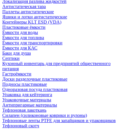
Локализация разлива жидкостей
Антистатическая тара
Паллеты антистатические
Ящики и лотки антистатические
Контейнеры KLT ESD (VDA)
Пластиковые ёмкости
Ёмкости для воды
Ёмкости для топлива
Ёмкости для транспортировки
Ёмкости для КАС
Баки для душа
Септики
Кухонный инвентарь для предприятий общественного
питания
Гастроёмкости
Доски разделочные пластиковые
Подносы пластиковые
Одноразовая посуда пластиковая
Упаковка для кейтеринга
Упаковочные материалы
Антипригарные материалы
Тефлоновая лакоткань
Силапен (силиконовые коврики и рулоны)
Тефлоновые ленты PTFE для запайщиков и упаковщиков
Тефлоновый скотч