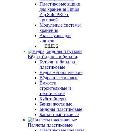
Пластиковые ящики
для хранения Futura
Zip Safe PRO с
крышкой
Модульные системы
хранения
Аксессуары для
ящиков
+ ЕЩЕ 2
Вёдра, бидоны и бутыли
Бутыли и бутылки
пластиковые
Вёдра металлические
Вёдра пластиковые
Ёмкости
строительные и
технические
Куботейнеры
Банки жестяные
Бидоны пластиковые
Банки пластиковые
Паллеты пластиковые
Пластиковые паллеты