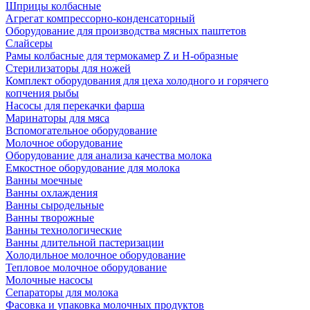
Шприцы колбасные
Агрегат компрессорно-конденсаторный
Оборудование для производства мясных паштетов
Слайсеры
Рамы колбасные для термокамер Z и H-образные
Стерилизаторы для ножей
Комплект оборудования для цеха холодного и горячего
копчения рыбы
Насосы для перекачки фарша
Маринаторы для мяса
Вспомогательное оборудование
Молочное оборудование
Оборудование для анализа качества молока
Емкостное оборудование для молока
Ванны моечные
Ванны охлаждения
Ванны сыродельные
Ванны творожные
Ванны технологические
Ванны длительной пастеризации
Холодильное молочное оборудование
Тепловое молочное оборудование
Молочные насосы
Сепараторы для молока
Фасовка и упаковка молочных продуктов