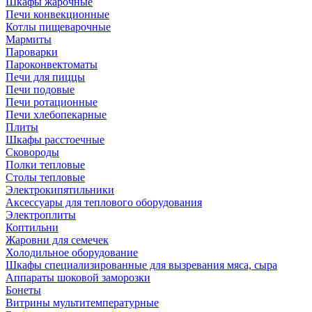
Шкафы жарочные
Печи конвекционные
Котлы пищеварочные
Мармиты
Пароварки
Пароконвектоматы
Печи для пиццы
Печи подовые
Печи ротационные
Печи хлебопекарные
Плиты
Шкафы расстоечные
Сковороды
Полки тепловые
Столы тепловые
Электрокипятильники
Аксессуары для теплового оборудования
Электроплиты
Коптильни
Жаровни для семечек
Холодильное оборудование
Шкафы специализированные для вызревания мяса, сыра
Аппараты шоковой заморозки
Бонеты
Витрины мультитемпературные