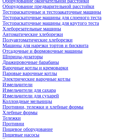
Оборудование окончательной расстойки
Оборудование предварительной расстойки
Тестораскаточные и тестозакаточные машины
Тестораскаточные машины для слоеного теста
Тестораскаточные машины для крутого теста
Хлеборезательные машины
Автоматические хлеборезки
Полуавтоматические хлеборезки
Машины для нарезки тортов и бисквита
Отсадочные и формовочные машины
Шприцы-дозаторы
Дражировочные барабаны
Варочные котлы и кремоварки
Паровые варочные котлы
Электрические варочные котлы
Измельчители
Измельчители для сахара
Измельчители для сухарей
Коллоидные мельницы
Противни, тележки и хлебные формы
Хлебные формы
Тележки
Противни
Пищевое оборудование
Пищевые насосы