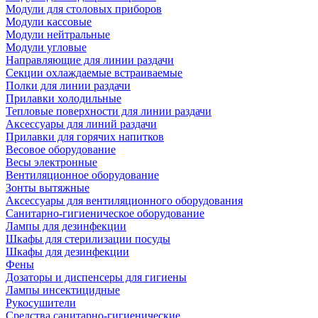
Модули для столовых приборов
Модули кассовые
Модули нейтральные
Модули угловые
Направляющие для линии раздачи
Секции охлаждаемые встраиваемые
Полки для линии раздачи
Прилавки холодильные
Тепловые поверхности для линии раздачи
Аксессуары для линий раздачи
Прилавки для горячих напитков
Весовое оборудование
Весы электронные
Вентиляционное оборудование
Зонты вытяжные
Аксессуары для вентиляционного оборудования
Санитарно-гигиеническое оборудование
Лампы для дезинфекции
Шкафы для стерилизации посуды
Шкафы для дезинфекции
Фены
Дозаторы и диспенсеры для гигиены
Лампы инсектицидные
Рукосушители
Средства санитарно-гигиенические