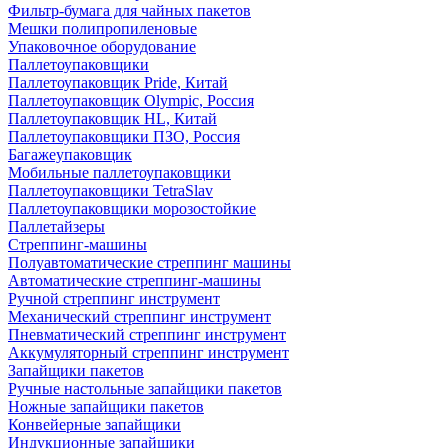
Фильтр-бумага для чайных пакетов
Мешки полипропиленовые
Упаковочное оборудование
Паллетоупаковщики
Паллетоупаковщик Pride, Китай
Паллетоупаковщик Olympic, Россия
Паллетоупаковщик HL, Китай
Паллетоупаковщики ПЗО, Россия
Багажеупаковщик
Мобильные паллетоупаковщики
Паллетоупаковщики TetraSlav
Паллетоупаковщики морозостойкие
Паллетайзеры
Стреппинг-машины
Полуавтоматические стреппинг машины
Автоматические стреппинг-машины
Ручной стреппинг инструмент
Механический стреппинг инструмент
Пневматический стреппинг инструмент
Аккумуляторный стреппинг инструмент
Запайщики пакетов
Ручные настольные запайщики пакетов
Ножные запайщики пакетов
Конвейерные запайщики
Индукционные запайщики