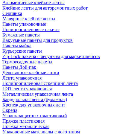
Алюминиевые клейкие ленты
Клейкие ленты для авторемонтных работ
Серпянка
Малярные клейкие ленты
Пакеты упаковочные
Полипропиленовые пакеты
Бумажные пакеты
Вакуумные пакеты для продуктов
Пакеты майка
Курьерские пакеты
Zip-Lock пакеты с бегунком для маркетплейсов
Термоусадочные пакеты
Пакеты Дой-пак
Деревянные хлебные лотки
Лента упаковочная
Полипропиленовая стреппинг лента
ПЭТ лента упаковочная
Металлическая упаковочная лента
Бандерольная лента (бумажная)
Крепеж для упаковочных лент
Скрепа
Уголок защитных пластиковый
Пряжка пластиковая
Пряжка металлическая
Упаковочные материалы с логотипом