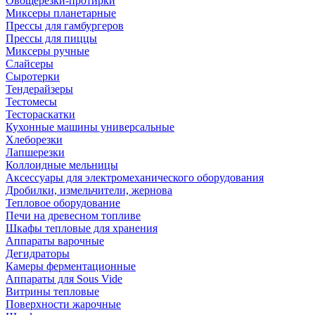
Овощерезки-протирки
Миксеры планетарные
Прессы для гамбургеров
Прессы для пиццы
Миксеры ручные
Слайсеры
Сыротерки
Тендерайзеры
Тестомесы
Тестораскатки
Кухонные машины универсальные
Хлеборезки
Лапшерезки
Коллоидные мельницы
Аксессуары для электромеханического оборудования
Дробилки, измельчители, жернова
Тепловое оборудование
Печи на древесном топливе
Шкафы тепловые для хранения
Аппараты варочные
Дегидраторы
Камеры ферментационные
Аппараты для Sous Vide
Витрины тепловые
Поверхности жарочные