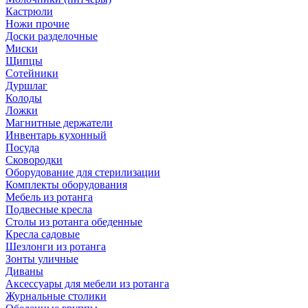
Кастрюли
Ножи прочие
Доски разделочные
Миски
Щипцы
Сотейники
Дуршлаг
Колоды
Ложки
Магнитные держатели
Инвентарь кухонный
Посуда
Сковородки
Оборудование для стерилизации
Комплекты оборудования
Мебель из ротанга
Подвесные кресла
Столы из ротанга обеденные
Кресла садовые
Шезлонги из ротанга
Зонты уличные
Диваны
Аксессуары для мебели из ротанга
Журнальные столики