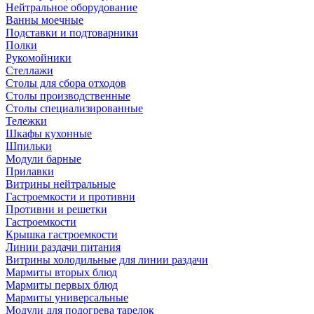
Нейтральное оборудование
Ванны моечные
Подставки и подтоварники
Полки
Рукомойники
Стеллажи
Столы для сбора отходов
Столы производственные
Столы специализированные
Тележки
Шкафы кухонные
Шпильки
Модули барные
Прилавки
Витрины нейтральные
Гастроемкости и противни
Противни и решетки
Гастроемкости
Крышка гастроемкости
Линии раздачи питания
Витрины холодильные для линии раздачи
Мармиты вторых блюд
Мармиты первых блюд
Мармиты универсальные
Модули для подогрева тарелок