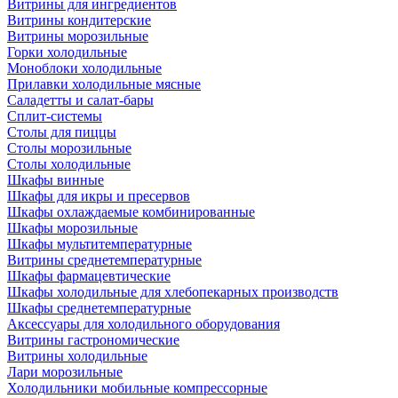
Витрины для ингредиентов
Витрины кондитерские
Витрины морозильные
Горки холодильные
Моноблоки холодильные
Прилавки холодильные мясные
Саладетты и салат-бары
Сплит-системы
Столы для пиццы
Столы морозильные
Столы холодильные
Шкафы винные
Шкафы для икры и пресервов
Шкафы охлаждаемые комбинированные
Шкафы морозильные
Шкафы мультитемпературные
Витрины среднетемпературные
Шкафы фармацевтические
Шкафы холодильные для хлебопекарных производств
Шкафы среднетемпературные
Аксессуары для холодильного оборудования
Витрины гастрономические
Витрины холодильные
Лари морозильные
Холодильники мобильные компрессорные