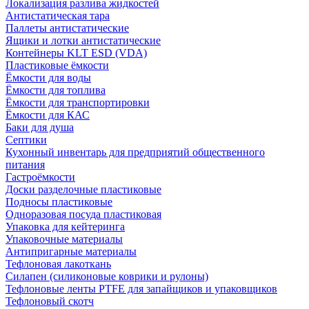
Локализация разлива жидкостей
Антистатическая тара
Паллеты антистатические
Ящики и лотки антистатические
Контейнеры KLT ESD (VDA)
Пластиковые ёмкости
Ёмкости для воды
Ёмкости для топлива
Ёмкости для транспортировки
Ёмкости для КАС
Баки для душа
Септики
Кухонный инвентарь для предприятий общественного
питания
Гастроёмкости
Доски разделочные пластиковые
Подносы пластиковые
Одноразовая посуда пластиковая
Упаковка для кейтеринга
Упаковочные материалы
Антипригарные материалы
Тефлоновая лакоткань
Силапен (силиконовые коврики и рулоны)
Тефлоновые ленты PTFE для запайщиков и упаковщиков
Тефлоновый скотч