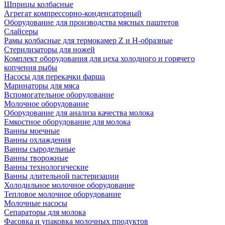
Шприцы колбасные
Агрегат компрессорно-конденсаторный
Оборудование для производства мясных паштетов
Слайсеры
Рамы колбасные для термокамер Z и H-образные
Стерилизаторы для ножей
Комплект оборудования для цеха холодного и горячего
копчения рыбы
Насосы для перекачки фарша
Маринаторы для мяса
Вспомогательное оборудование
Молочное оборудование
Оборудование для анализа качества молока
Емкостное оборудование для молока
Ванны моечные
Ванны охлаждения
Ванны сыродельные
Ванны творожные
Ванны технологические
Ванны длительной пастеризации
Холодильное молочное оборудование
Тепловое молочное оборудование
Молочные насосы
Сепараторы для молока
Фасовка и упаковка молочных продуктов