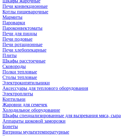
Шкафы жарочные
Печи конвекционные
Котлы пищеварочные
Мармиты
Пароварки
Пароконвектоматы
Печи для пиццы
Печи подовые
Печи ротационные
Печи хлебопекарные
Плиты
Шкафы расстоечные
Сковороды
Полки тепловые
Столы тепловые
Электрокипятильники
Аксессуары для теплового оборудования
Электроплиты
Коптильни
Жаровни для семечек
Холодильное оборудование
Шкафы специализированные для вызревания мяса, сыра
Аппараты шоковой заморозки
Бонеты
Витрины мультитемпературные