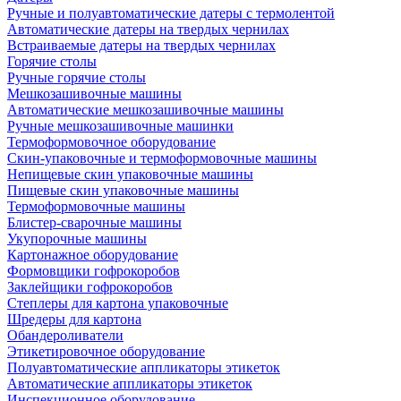
Ручные и полуавтоматические датеры с термолентой
Автоматические датеры на твердых чернилах
Встраиваемые датеры на твердых чернилах
Горячие столы
Ручные горячие столы
Мешкозашивочные машины
Автоматические мешкозашивочные машины
Ручные мешкозашивочные машинки
Термоформовочное оборудование
Скин-упаковочные и термоформовочные машины
Непищевые скин упаковочные машины
Пищевые скин упаковочные машины
Термоформовочные машины
Блистер-сварочные машины
Укупорочные машины
Картонажное оборудование
Формовщики гофрокоробов
Заклейщики гофрокоробов
Степлеры для картона упаковочные
Шредеры для картона
Обандероливатели
Этикетировочное оборудование
Полуавтоматические аппликаторы этикеток
Автоматические аппликаторы этикеток
Инспекционное оборудование