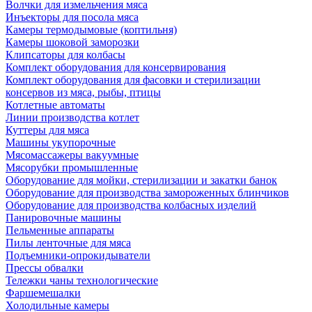
Волчки для измельчения мяса
Инъекторы для посола мяса
Камеры термодымовые (коптильня)
Камеры шоковой заморозки
Клипсаторы для колбасы
Комплект оборудования для консервирования
Комплект оборудования для фасовки и стерилизации
консервов из мяса, рыбы, птицы
Котлетные автоматы
Линии производства котлет
Куттеры для мяса
Машины укупорочные
Мясомассажеры вакуумные
Мясорубки промышленные
Оборудование для мойки, стерилизации и закатки банок
Оборудование для производства замороженных блинчиков
Оборудование для производства колбасных изделий
Панировочные машины
Пельменные аппараты
Пилы ленточные для мяса
Подъемники-опрокидыватели
Прессы обвалки
Тележки чаны технологические
Фаршемешалки
Холодильные камеры