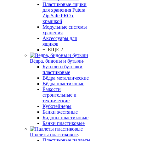
Пластиковые ящики
для хранения Futura
Zip Safe PRO с
крышкой
Модульные системы
хранения
Аксессуары для
ящиков
+ ЕЩЕ 2
Вёдра, бидоны и бутыли
Бутыли и бутылки
пластиковые
Вёдра металлические
Вёдра пластиковые
Ёмкости
строительные и
технические
Куботейнеры
Банки жестяные
Бидоны пластиковые
Банки пластиковые
Паллеты пластиковые
Пластиковые паллеты