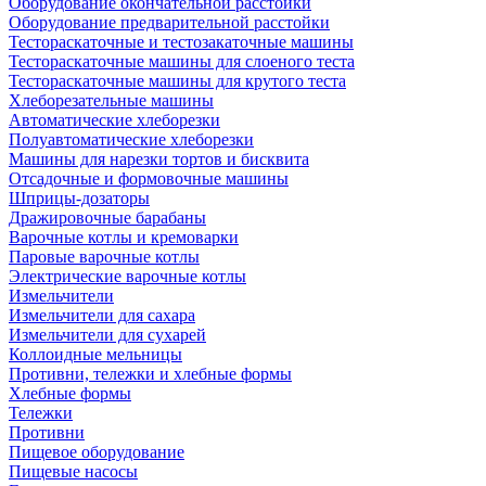
Оборудование окончательной расстойки
Оборудование предварительной расстойки
Тестораскаточные и тестозакаточные машины
Тестораскаточные машины для слоеного теста
Тестораскаточные машины для крутого теста
Хлеборезательные машины
Автоматические хлеборезки
Полуавтоматические хлеборезки
Машины для нарезки тортов и бисквита
Отсадочные и формовочные машины
Шприцы-дозаторы
Дражировочные барабаны
Варочные котлы и кремоварки
Паровые варочные котлы
Электрические варочные котлы
Измельчители
Измельчители для сахара
Измельчители для сухарей
Коллоидные мельницы
Противни, тележки и хлебные формы
Хлебные формы
Тележки
Противни
Пищевое оборудование
Пищевые насосы