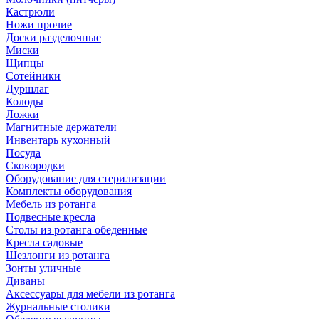
Кастрюли
Ножи прочие
Доски разделочные
Миски
Щипцы
Сотейники
Дуршлаг
Колоды
Ложки
Магнитные держатели
Инвентарь кухонный
Посуда
Сковородки
Оборудование для стерилизации
Комплекты оборудования
Мебель из ротанга
Подвесные кресла
Столы из ротанга обеденные
Кресла садовые
Шезлонги из ротанга
Зонты уличные
Диваны
Аксессуары для мебели из ротанга
Журнальные столики