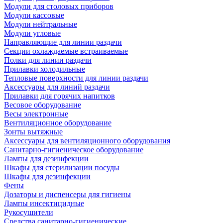
Модули для столовых приборов
Модули кассовые
Модули нейтральные
Модули угловые
Направляющие для линии раздачи
Секции охлаждаемые встраиваемые
Полки для линии раздачи
Прилавки холодильные
Тепловые поверхности для линии раздачи
Аксессуары для линий раздачи
Прилавки для горячих напитков
Весовое оборудование
Весы электронные
Вентиляционное оборудование
Зонты вытяжные
Аксессуары для вентиляционного оборудования
Санитарно-гигиеническое оборудование
Лампы для дезинфекции
Шкафы для стерилизации посуды
Шкафы для дезинфекции
Фены
Дозаторы и диспенсеры для гигиены
Лампы инсектицидные
Рукосушители
Средства санитарно-гигиенические