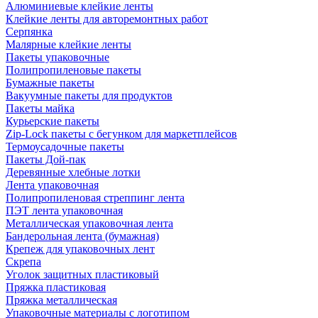
Алюминиевые клейкие ленты
Клейкие ленты для авторемонтных работ
Серпянка
Малярные клейкие ленты
Пакеты упаковочные
Полипропиленовые пакеты
Бумажные пакеты
Вакуумные пакеты для продуктов
Пакеты майка
Курьерские пакеты
Zip-Lock пакеты с бегунком для маркетплейсов
Термоусадочные пакеты
Пакеты Дой-пак
Деревянные хлебные лотки
Лента упаковочная
Полипропиленовая стреппинг лента
ПЭТ лента упаковочная
Металлическая упаковочная лента
Бандерольная лента (бумажная)
Крепеж для упаковочных лент
Скрепа
Уголок защитных пластиковый
Пряжка пластиковая
Пряжка металлическая
Упаковочные материалы с логотипом