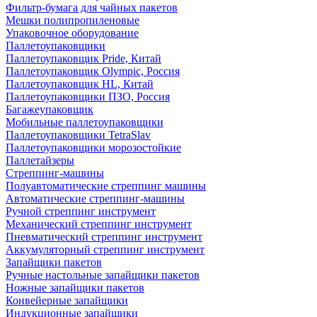
Фильтр-бумага для чайных пакетов
Мешки полипропиленовые
Упаковочное оборудование
Паллетоупаковщики
Паллетоупаковщик Pride, Китай
Паллетоупаковщик Olympic, Россия
Паллетоупаковщик HL, Китай
Паллетоупаковщики ПЗО, Россия
Багажеупаковщик
Мобильные паллетоупаковщики
Паллетоупаковщики TetraSlav
Паллетоупаковщики морозостойкие
Паллетайзеры
Стреппинг-машины
Полуавтоматические стреппинг машины
Автоматические стреппинг-машины
Ручной стреппинг инструмент
Механический стреппинг инструмент
Пневматический стреппинг инструмент
Аккумуляторный стреппинг инструмент
Запайщики пакетов
Ручные настольные запайщики пакетов
Ножные запайщики пакетов
Конвейерные запайщики
Индукционные запайщики