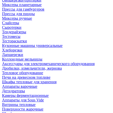
Овощерезки-протирки
Миксеры планетарные
Прессы для гамбургеров
Прессы для пиццы
Миксеры ручные
Слайсеры
Сыротерки
Тендерайзеры
Тестомесы
Тестораскатки
Кухонные машины универсальные
Хлеборезки
Лапшерезки
Коллоидные мельницы
Аксессуары для электромеханического оборудования
Дробилки, измельчители, жернова
Тепловое оборудование
Печи на древесном топливе
Шкафы тепловые для хранения
Аппараты варочные
Дегидраторы
Камеры ферментационные
Аппараты для Sous Vide
Витрины тепловые
Поверхности жарочные