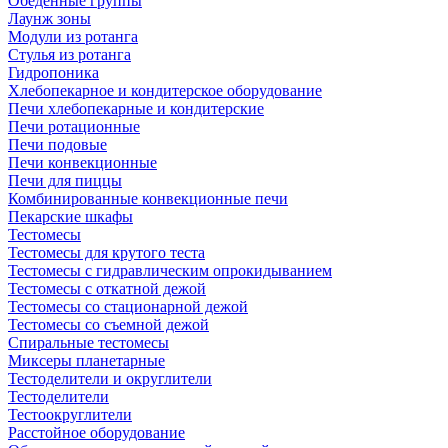
Обеденные группы
Лаунж зоны
Модули из ротанга
Стулья из ротанга
Гидропоника
Хлебопекарное и кондитерское оборудование
Печи хлебопекарные и кондитерские
Печи ротационные
Печи подовые
Печи конвекционные
Печи для пиццы
Комбинированные конвекционные печи
Пекарские шкафы
Тестомесы
Тестомесы для крутого теста
Тестомесы с гидравлическим опрокидыванием
Тестомесы с откатной дежой
Тестомесы со стационарной дежой
Тестомесы со съемной дежой
Спиральные тестомесы
Миксеры планетарные
Тестоделители и округлители
Тестоделители
Тестоокруглители
Расстойное оборудование