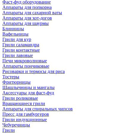
Фаст-фуд оборудование
Аппараты для попкорна
Аппараты для сахарной ваты
Аппараты для хот-догов
Аппараты для шаурмы
Блинницы
Вафельницы
Грили для кур
Грили саламандра
Грили контактные
Грили лавовые
Печи микроволновые
Аппараты пончиковые
Рисоварки и термосы для риса
Тостеры
Фритюрницы
Шашлычницы и мангалы
Аксессуары для фаст-фуд
Грили роликовые
Вращающиеся грили
Аппараты для спиральных чипсов
Пресс для гамбургеров
Грили индукционные
Чебуречницы
Грили