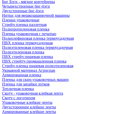
Биг Бэги - мягкие контейнеры
Четырехстропные биг-бэги
Двухстропные биг-бэги
Нитки для мешкозашивочной машины
Пленки упаковочные
Стрейч пленка паллетная
Полипропиленовая пленка
Пленка упаковочная с печатью
Полиолефиновая пленка термоусадочная
ПВХ пленка термоусадочная
Полиэтиленовая пленка термоусадочная
Полиэтиленовая пленка
ПВХ стрейч пищевая пленка
ПВХ стрейтч промышленная пленка
Стрейч пленка пищевая полиэтиленовая
Укрывной материал Агроспан
Армированная пленка
Пленка для скин-упаковочных машин
Пленка для запайки лотков
Тепличная пленка
Скотч - упаковочная клейкая лента
Скотч с логотипом
Упаковочные клейкие ленты
Двухсторонние клейкие ленты
Армированные клейкие ленты