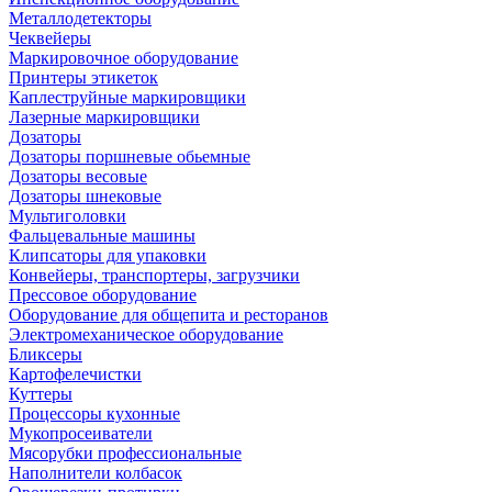
Металлодетекторы
Чеквейеры
Маркировочное оборудование
Принтеры этикеток
Каплеструйные маркировщики
Лазерные маркировщики
Дозаторы
Дозаторы поршневые обьемные
Дозаторы весовые
Дозаторы шнековые
Мультиголовки
Фальцевальные машины
Клипсаторы для упаковки
Конвейеры, транспортеры, загрузчики
Прессовое оборудование
Оборудование для общепита и ресторанов
Электромеханическое оборудование
Бликсеры
Картофелечистки
Куттеры
Процессоры кухонные
Мукопросеиватели
Мясорубки профессиональные
Наполнители колбасок