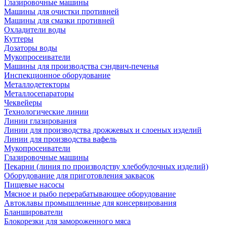
Глазировочные машины
Машины для очистки противней
Машины для смазки противней
Охладители воды
Куттеры
Дозаторы воды
Мукопросеиватели
Машины для производства сэндвич-печенья
Инспекционное оборудование
Металлодетекторы
Металлосепараторы
Чеквейеры
Технологические линии
Линии глазирования
Линии для производства дрожжевых и слоеных изделий
Линии для производства вафель
Мукопросеиватели
Глазировочные машины
Пекарни (линия по производству хлебобулочных изделий)
Оборудование для приготовления заквасок
Пищевые насосы
Мясное и рыбо перерабатывающее оборудование
Автоклавы промышленные для консервирования
Бланширователи
Блокорезки для замороженного мяса