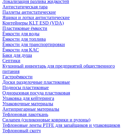
Локализация разлива жидкостей
Антистатическая тара
Паллеты антистатические
Ящики и лотки антистатические
Контейнеры KLT ESD (VDA)
Пластиковые ёмкости
Ёмкости для воды
Ёмкости для топлива
Ёмкости для транспортировки
Ёмкости для КАС
Баки для душа
Септики
Кухонный инвентарь для предприятий общественного
питания
Гастроёмкости
Доски разделочные пластиковые
Подносы пластиковые
Одноразовая посуда пластиковая
Упаковка для кейтеринга
Упаковочные материалы
Антипригарные материалы
Тефлоновая лакоткань
Силапен (силиконовые коврики и рулоны)
Тефлоновые ленты PTFE для запайщиков и упаковщиков
Тефлоновый скотч