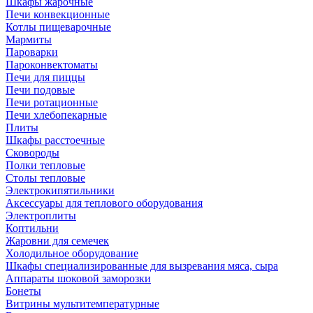
Шкафы жарочные
Печи конвекционные
Котлы пищеварочные
Мармиты
Пароварки
Пароконвектоматы
Печи для пиццы
Печи подовые
Печи ротационные
Печи хлебопекарные
Плиты
Шкафы расстоечные
Сковороды
Полки тепловые
Столы тепловые
Электрокипятильники
Аксессуары для теплового оборудования
Электроплиты
Коптильни
Жаровни для семечек
Холодильное оборудование
Шкафы специализированные для вызревания мяса, сыра
Аппараты шоковой заморозки
Бонеты
Витрины мультитемпературные