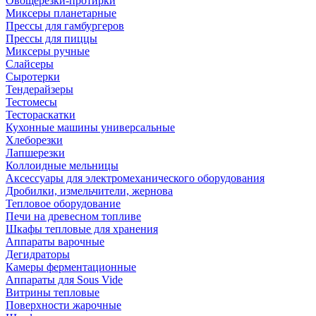
Овощерезки-протирки
Миксеры планетарные
Прессы для гамбургеров
Прессы для пиццы
Миксеры ручные
Слайсеры
Сыротерки
Тендерайзеры
Тестомесы
Тестораскатки
Кухонные машины универсальные
Хлеборезки
Лапшерезки
Коллоидные мельницы
Аксессуары для электромеханического оборудования
Дробилки, измельчители, жернова
Тепловое оборудование
Печи на древесном топливе
Шкафы тепловые для хранения
Аппараты варочные
Дегидраторы
Камеры ферментационные
Аппараты для Sous Vide
Витрины тепловые
Поверхности жарочные