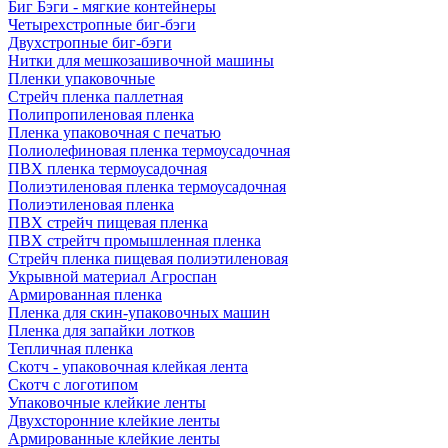
Биг Бэги - мягкие контейнеры
Четырехстропные биг-бэги
Двухстропные биг-бэги
Нитки для мешкозашивочной машины
Пленки упаковочные
Стрейч пленка паллетная
Полипропиленовая пленка
Пленка упаковочная с печатью
Полиолефиновая пленка термоусадочная
ПВХ пленка термоусадочная
Полиэтиленовая пленка термоусадочная
Полиэтиленовая пленка
ПВХ стрейч пищевая пленка
ПВХ стрейтч промышленная пленка
Стрейч пленка пищевая полиэтиленовая
Укрывной материал Агроспан
Армированная пленка
Пленка для скин-упаковочных машин
Пленка для запайки лотков
Тепличная пленка
Скотч - упаковочная клейкая лента
Скотч с логотипом
Упаковочные клейкие ленты
Двухсторонние клейкие ленты
Армированные клейкие ленты