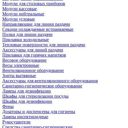
Модули для столовых приборов
Модули кассовые
Модули нейтральные
Модули угловые
Направляющие для линии раздачи
Секции охлаждаемые встраиваемые
Полки для линии раздачи
Прилавки холодильные
Тепловые поверхности для линии раздачи
Аксессуары для линий раздачи
Прилавки для горячих напитков
Весовое оборудование
Весы электронные
Вентиляционное оборудование
Зонты вытяжные
Аксессуары для вентиляционного оборудования
Санитарно-гигиеническое оборудование
Лампы для дезинфекции
Шкафы для стерилизации посуды
Шкафы для дезинфекции
Фены
Дозаторы и диспенсеры для гигиены
Лампы инсектицидные
Рукосушители
Средства санитарно-гигиенические