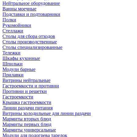
Нейтральное оборудование
Ванны моечные
Подставки и подтоварники
Полки
Рукомойники
Стеллажи
Столы для сбора отходов
Столы производственные
Столы специализированные
Тележки
Шкафы кухонные
Шпильки
Модули барные
Прилавки
Витрины нейтральные
Гастроемкости и противни
Противни и решетки
Гастроемкости
Крышка гастроемкости
Линии раздачи питания
Витрины холодильные для линии раздачи
Мармиты вторых блюд
Мармиты первых блюд
Мармиты универсальные
Модули для подогрева тарелок