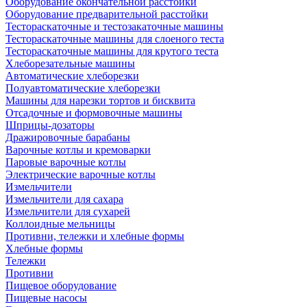
Оборудование окончательной расстойки
Оборудование предварительной расстойки
Тестораскаточные и тестозакаточные машины
Тестораскаточные машины для слоеного теста
Тестораскаточные машины для крутого теста
Хлеборезательные машины
Автоматические хлеборезки
Полуавтоматические хлеборезки
Машины для нарезки тортов и бисквита
Отсадочные и формовочные машины
Шприцы-дозаторы
Дражировочные барабаны
Варочные котлы и кремоварки
Паровые варочные котлы
Электрические варочные котлы
Измельчители
Измельчители для сахара
Измельчители для сухарей
Коллоидные мельницы
Противни, тележки и хлебные формы
Хлебные формы
Тележки
Противни
Пищевое оборудование
Пищевые насосы