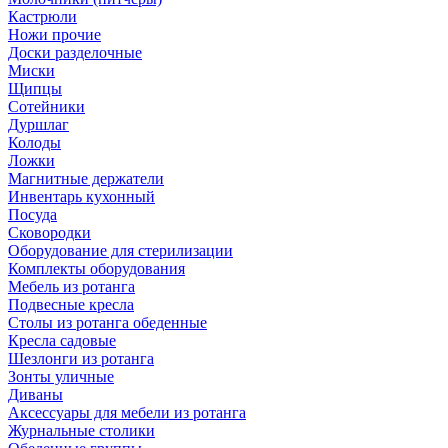
Кастрюли
Ножи прочие
Доски разделочные
Миски
Щипцы
Сотейники
Дуршлаг
Колоды
Ложки
Магнитные держатели
Инвентарь кухонный
Посуда
Сковородки
Оборудование для стерилизации
Комплекты оборудования
Мебель из ротанга
Подвесные кресла
Столы из ротанга обеденные
Кресла садовые
Шезлонги из ротанга
Зонты уличные
Диваны
Аксессуары для мебели из ротанга
Журнальные столики