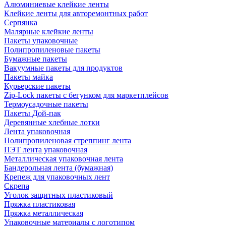
Алюминиевые клейкие ленты
Клейкие ленты для авторемонтных работ
Серпянка
Малярные клейкие ленты
Пакеты упаковочные
Полипропиленовые пакеты
Бумажные пакеты
Вакуумные пакеты для продуктов
Пакеты майка
Курьерские пакеты
Zip-Lock пакеты с бегунком для маркетплейсов
Термоусадочные пакеты
Пакеты Дой-пак
Деревянные хлебные лотки
Лента упаковочная
Полипропиленовая стреппинг лента
ПЭТ лента упаковочная
Металлическая упаковочная лента
Бандерольная лента (бумажная)
Крепеж для упаковочных лент
Скрепа
Уголок защитных пластиковый
Пряжка пластиковая
Пряжка металлическая
Упаковочные материалы с логотипом