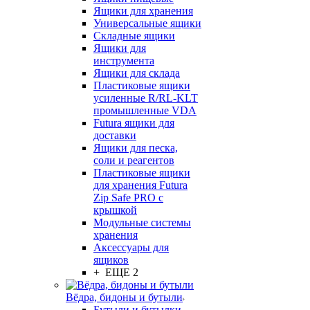
Ящики для хранения
Универсальные ящики
Складные ящики
Ящики для
инструмента
Ящики для склада
Пластиковые ящики
усиленные R/RL-KLT
промышленные VDA
Futura ящики для
доставки
Ящики для песка,
соли и реагентов
Пластиковые ящики
для хранения Futura
Zip Safe PRO с
крышкой
Модульные системы
хранения
Аксессуары для
ящиков
+ ЕЩЕ 2
Вёдра, бидоны и бутыли
Бутыли и бутылки