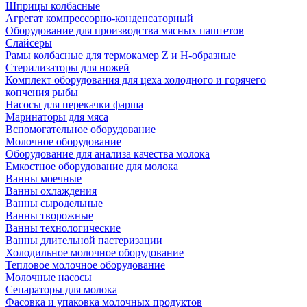
Шприцы колбасные
Агрегат компрессорно-конденсаторный
Оборудование для производства мясных паштетов
Слайсеры
Рамы колбасные для термокамер Z и H-образные
Стерилизаторы для ножей
Комплект оборудования для цеха холодного и горячего
копчения рыбы
Насосы для перекачки фарша
Маринаторы для мяса
Вспомогательное оборудование
Молочное оборудование
Оборудование для анализа качества молока
Емкостное оборудование для молока
Ванны моечные
Ванны охлаждения
Ванны сыродельные
Ванны творожные
Ванны технологические
Ванны длительной пастеризации
Холодильное молочное оборудование
Тепловое молочное оборудование
Молочные насосы
Сепараторы для молока
Фасовка и упаковка молочных продуктов