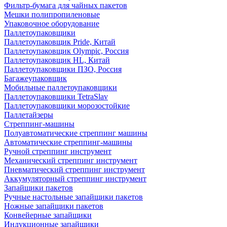
Фильтр-бумага для чайных пакетов
Мешки полипропиленовые
Упаковочное оборудование
Паллетоупаковщики
Паллетоупаковщик Pride, Китай
Паллетоупаковщик Olympic, Россия
Паллетоупаковщик HL, Китай
Паллетоупаковщики ПЗО, Россия
Багажеупаковщик
Мобильные паллетоупаковщики
Паллетоупаковщики TetraSlav
Паллетоупаковщики морозостойкие
Паллетайзеры
Стреппинг-машины
Полуавтоматические стреппинг машины
Автоматические стреппинг-машины
Ручной стреппинг инструмент
Механический стреппинг инструмент
Пневматический стреппинг инструмент
Аккумуляторный стреппинг инструмент
Запайщики пакетов
Ручные настольные запайщики пакетов
Ножные запайщики пакетов
Конвейерные запайщики
Индукционные запайщики