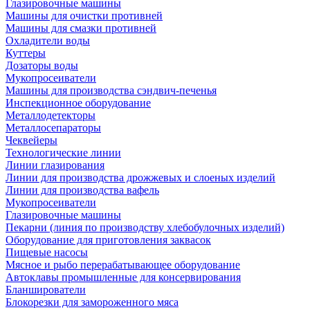
Глазировочные машины
Машины для очистки противней
Машины для смазки противней
Охладители воды
Куттеры
Дозаторы воды
Мукопросеиватели
Машины для производства сэндвич-печенья
Инспекционное оборудование
Металлодетекторы
Металлосепараторы
Чеквейеры
Технологические линии
Линии глазирования
Линии для производства дрожжевых и слоеных изделий
Линии для производства вафель
Мукопросеиватели
Глазировочные машины
Пекарни (линия по производству хлебобулочных изделий)
Оборудование для приготовления заквасок
Пищевые насосы
Мясное и рыбо перерабатывающее оборудование
Автоклавы промышленные для консервирования
Бланширователи
Блокорезки для замороженного мяса