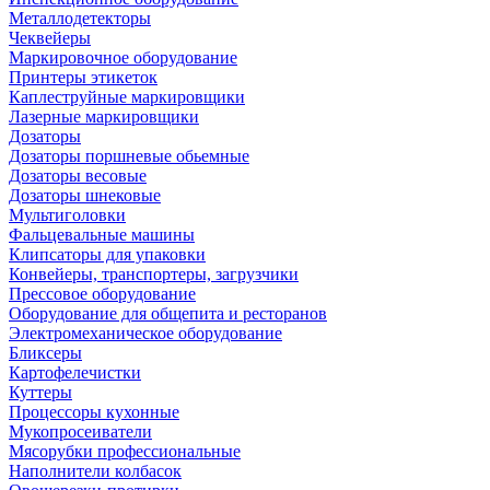
Металлодетекторы
Чеквейеры
Маркировочное оборудование
Принтеры этикеток
Каплеструйные маркировщики
Лазерные маркировщики
Дозаторы
Дозаторы поршневые обьемные
Дозаторы весовые
Дозаторы шнековые
Мультиголовки
Фальцевальные машины
Клипсаторы для упаковки
Конвейеры, транспортеры, загрузчики
Прессовое оборудование
Оборудование для общепита и ресторанов
Электромеханическое оборудование
Бликсеры
Картофелечистки
Куттеры
Процессоры кухонные
Мукопросеиватели
Мясорубки профессиональные
Наполнители колбасок