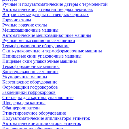
Ручные и полуавтоматические датеры с термолентой
Автоматические датеры на твердых чернилах
Встраиваемые датеры на твердых чернилах
Горячие столы
Ручные горячие столы
Мешкозашивочные машины
Автоматические мешкозашивочные машины
Ручные мешкозашивочные машинки
Термоформовочное оборудование
Скин-упаковочные и термоформовочные машины
Непищевые скин упаковочные машины
Пищевые скин упаковочные машины
Термоформовочные машины
Блистер-сварочные машины
Укупорочные машины
Картонажное оборудование
Формовщики гофрокоробов
Заклейщики гофрокоробов
Степлеры для картона упаковочные
Шредеры для картона
Обандероливатели
Этикетировочное оборудование
Полуавтоматические аппликаторы этикеток
Автоматические аппликаторы этикеток
Инспекционное оборудование