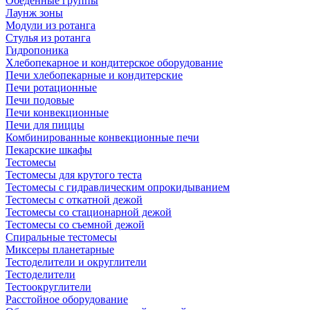
Обеденные группы
Лаунж зоны
Модули из ротанга
Стулья из ротанга
Гидропоника
Хлебопекарное и кондитерское оборудование
Печи хлебопекарные и кондитерские
Печи ротационные
Печи подовые
Печи конвекционные
Печи для пиццы
Комбинированные конвекционные печи
Пекарские шкафы
Тестомесы
Тестомесы для крутого теста
Тестомесы с гидравлическим опрокидыванием
Тестомесы с откатной дежой
Тестомесы со стационарной дежой
Тестомесы со съемной дежой
Спиральные тестомесы
Миксеры планетарные
Тестоделители и округлители
Тестоделители
Тестоокруглители
Расстойное оборудование