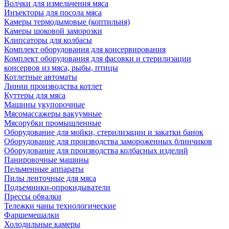
Волчки для измельчения мяса
Инъекторы для посола мяса
Камеры термодымовые (коптильня)
Камеры шоковой заморозки
Клипсаторы для колбасы
Комплект оборудования для консервирования
Комплект оборудования для фасовки и стерилизации
консервов из мяса, рыбы, птицы
Котлетные автоматы
Линии производства котлет
Куттеры для мяса
Машины укупорочные
Мясомассажеры вакуумные
Мясорубки промышленные
Оборудование для мойки, стерилизации и закатки банок
Оборудование для производства замороженных блинчиков
Оборудование для производства колбасных изделий
Панировочные машины
Пельменные аппараты
Пилы ленточные для мяса
Подъемники-опрокидыватели
Прессы обвалки
Тележки чаны технологические
Фаршемешалки
Холодильные камеры