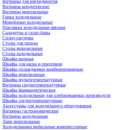
Витрины для ингредиентов
Витрины кондитерские
Витрины морозильные
Горки холодильные
Моноблоки холодильные
Прилавки холодильные мясные
Саладетты и салат-бары
Сплит-системы
Столы для пиццы
Столы морозильные
Столы холодильные
Шкафы винные
Шкафы для икры и пресервов
Шкафы охлаждаемые комбинированные
Шкафы морозильные
Шкафы мультитемпературные
Витрины среднетемпературные
Шкафы фармацевтические
Шкафы холодильные для хлебопекарных производств
Шкафы среднетемпературные
Аксессуары для холодильного оборудования
Витрины гастрономические
Витрины холодильные
Лари морозильные
Холодильники мобильные компрессорные