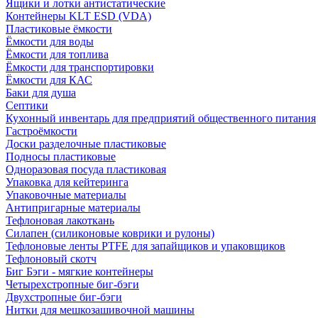
Ящики и лотки антистатические
Контейнеры KLT ESD (VDA)
Пластиковые ёмкости
Ёмкости для воды
Ёмкости для топлива
Ёмкости для транспортировки
Ёмкости для КАС
Баки для душа
Септики
Кухонный инвентарь для предприятий общественного питания
Гастроёмкости
Доски разделочные пластиковые
Подносы пластиковые
Одноразовая посуда пластиковая
Упаковка для кейтеринга
Упаковочные материалы
Антипригарные материалы
Тефлоновая лакоткань
Силапен (силиконовые коврики и рулоны)
Тефлоновые ленты PTFE для запайщиков и упаковщиков
Тефлоновый скотч
Биг Бэги - мягкие контейнеры
Четырехстропные биг-бэги
Двухстропные биг-бэги
Нитки для мешкозашивочной машины