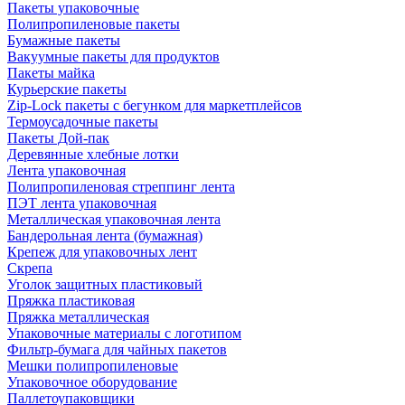
Пакеты упаковочные
Полипропиленовые пакеты
Бумажные пакеты
Вакуумные пакеты для продуктов
Пакеты майка
Курьерские пакеты
Zip-Lock пакеты с бегунком для маркетплейсов
Термоусадочные пакеты
Пакеты Дой-пак
Деревянные хлебные лотки
Лента упаковочная
Полипропиленовая стреппинг лента
ПЭТ лента упаковочная
Металлическая упаковочная лента
Бандерольная лента (бумажная)
Крепеж для упаковочных лент
Скрепа
Уголок защитных пластиковый
Пряжка пластиковая
Пряжка металлическая
Упаковочные материалы с логотипом
Фильтр-бумага для чайных пакетов
Мешки полипропиленовые
Упаковочное оборудование
Паллетоупаковщики