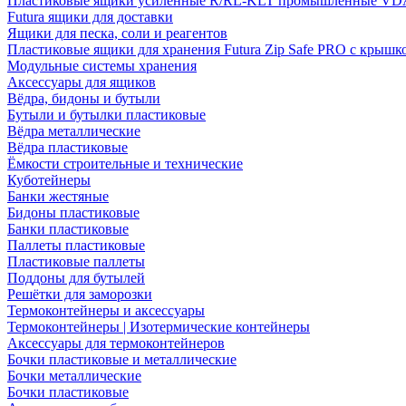
Пластиковые ящики усиленные R/RL-KLT промышленные VD
Futura ящики для доставки
Ящики для песка, соли и реагентов
Пластиковые ящики для хранения Futura Zip Safe PRO с крышк
Модульные системы хранения
Аксессуары для ящиков
Вёдра, бидоны и бутыли
Бутыли и бутылки пластиковые
Вёдра металлические
Вёдра пластиковые
Ёмкости строительные и технические
Куботейнеры
Банки жестяные
Бидоны пластиковые
Банки пластиковые
Паллеты пластиковые
Пластиковые паллеты
Поддоны для бутылей
Решётки для заморозки
Термоконтейнеры и аксессуары
Термоконтейнеры | Изотермические контейнеры
Аксессуары для термоконтейнеров
Бочки пластиковые и металлические
Бочки металлические
Бочки пластиковые