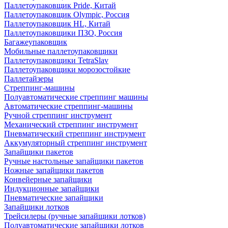
Паллетоупаковщик Pride, Китай
Паллетоупаковщик Olympic, Россия
Паллетоупаковщик HL, Китай
Паллетоупаковщики ПЗО, Россия
Багажеупаковщик
Мобильные паллетоупаковщики
Паллетоупаковщики TetraSlav
Паллетоупаковщики морозостойкие
Паллетайзеры
Стреппинг-машины
Полуавтоматические стреппинг машины
Автоматические стреппинг-машины
Ручной стреппинг инструмент
Механический стреппинг инструмент
Пневматический стреппинг инструмент
Аккумуляторный стреппинг инструмент
Запайщики пакетов
Ручные настольные запайщики пакетов
Ножные запайщики пакетов
Конвейерные запайщики
Индукционные запайщики
Пневматические запайщики
Запайщики лотков
Трейсилеры (ручные запайщики лотков)
Полуавтоматические запайщики лотков