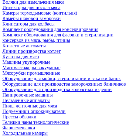
Волчки для измельчения мяса
Инъекторы для посола мяса
Камеры термодымовые (коптильня)
Камеры шоковой заморозки
Клипсаторы для колбасы
Комплект оборудования для консервирования
Комплект оборудования для фасовки и стерилизации
консервов из мяса, рыбы, птицы
Котлетные автоматы
Линии производства котлет
Куттеры для мяса
Машины укупорочные
Мясомассажеры вакуумные
Мясорубки промышленные
Оборудование для мойки, стерилизации и закатки банок
Оборудование для производства замороженных блинчиков
Оборудование для производства колбасных изделий
Панировочные машины
Пельменные аппараты
Пилы ленточные для мяса
Подъемники-опрокидыватели
Прессы обвалки
Тележки чаны технологические
Фаршемешалки
Холодильные камеры