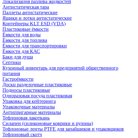
Локализация разлива жидкостей
Антистатическая тара
Паллеты антистатические
Ящики и лотки антистатические
Контейнеры KLT ESD (VDA)
Пластиковые ёмкости
Ёмкости для воды
Ёмкости для топлива
Ёмкости для транспортировки
Ёмкости для КАС
Баки для душа
Септики
Кухонный инвентарь для предприятий общественного
питания
Гастроёмкости
Доски разделочные пластиковые
Подносы пластиковые
Одноразовая посуда пластиковая
Упаковка для кейтеринга
Упаковочные материалы
Антипригарные материалы
Тефлоновая лакоткань
Силапен (силиконовые коврики и рулоны)
Тефлоновые ленты PTFE для запайщиков и упаковщиков
Тефлоновый скотч