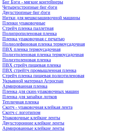
Биг Бэги - мягкие контейнеры
Четырехстропные биг-бэги
Двухстропные биг-бэги
Нитки для мешкозашивочной машины
Пленки упаковочные
Стрейч пленка паллетная
Полипропиленовая пленка
Пленка упаковочная с печатью
Полиолефиновая пленка термоусадочная
ПВХ пленка термоусадочная
Полиэтиленовая пленка термоусадочная
Полиэтиленовая пленка
ПВХ стрейч пищевая пленка
ПВХ стрейтч промышленная пленка
Стрейч пленка пищевая полиэтиленовая
Укрывной материал Агроспан
Армированная пленка
Пленка для скин-упаковочных машин
Пленка для запайки лотков
Тепличная пленка
Скотч - упаковочная клейкая лента
Скотч с логотипом
Упаковочные клейкие ленты
Двухсторонние клейкие ленты
Армированные клейкие ленты