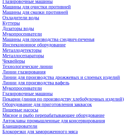
Глазировочные машины
Машины для очистки противней
Машины для смазки противней
Охладители воды
Куттеры
Дозаторы воды
Мукопросеиватели
Машины для производства сэндвич-печенья
Инспекционное оборудование
Металлодетекторы
Металлосепараторы
Чеквейеры
Технологические линии
Линии глазирования
Линии для производства дрожжевых и слоеных изделий
Линии для производства вафель
Мукопросеиватели
Глазировочные машины
Пекарни (линия по производству хлебобулочных изделий)
Оборудование для приготовления заквасок
Пищевые насосы
Мясное и рыбо перерабатывающее оборудование
Автоклавы промышленные для консервирования
Бланширователи
Блокорезки для замороженного мяса