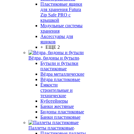
Пластиковые ящики
для хранения Futura
Zip Safe PRO с
крышкой
Модульные системы
хранения
Аксессуары для
ящиков
+ ЕЩЕ 2
Вёдра, бидоны и бутыли
Бутыли и бутылки
пластиковые
Вёдра металлические
Вёдра пластиковые
Ёмкости
строительные и
технические
Куботейнеры
Банки жестяные
Бидоны пластиковые
Банки пластиковые
Паллеты пластиковые
Пластиковые паллеты