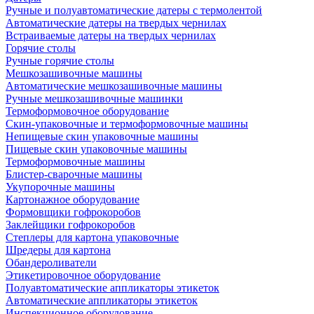
Ручные и полуавтоматические датеры с термолентой
Автоматические датеры на твердых чернилах
Встраиваемые датеры на твердых чернилах
Горячие столы
Ручные горячие столы
Мешкозашивочные машины
Автоматические мешкозашивочные машины
Ручные мешкозашивочные машинки
Термоформовочное оборудование
Скин-упаковочные и термоформовочные машины
Непищевые скин упаковочные машины
Пищевые скин упаковочные машины
Термоформовочные машины
Блистер-сварочные машины
Укупорочные машины
Картонажное оборудование
Формовщики гофрокоробов
Заклейщики гофрокоробов
Степлеры для картона упаковочные
Шредеры для картона
Обандероливатели
Этикетировочное оборудование
Полуавтоматические аппликаторы этикеток
Автоматические аппликаторы этикеток
Инспекционное оборудование