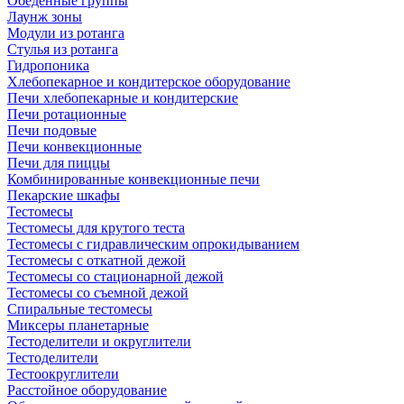
Обеденные группы
Лаунж зоны
Модули из ротанга
Стулья из ротанга
Гидропоника
Хлебопекарное и кондитерское оборудование
Печи хлебопекарные и кондитерские
Печи ротационные
Печи подовые
Печи конвекционные
Печи для пиццы
Комбинированные конвекционные печи
Пекарские шкафы
Тестомесы
Тестомесы для крутого теста
Тестомесы с гидравлическим опрокидыванием
Тестомесы с откатной дежой
Тестомесы со стационарной дежой
Тестомесы со съемной дежой
Спиральные тестомесы
Миксеры планетарные
Тестоделители и округлители
Тестоделители
Тестоокруглители
Расстойное оборудование