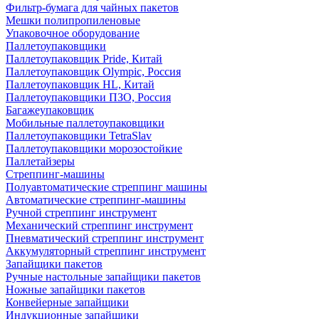
Фильтр-бумага для чайных пакетов
Мешки полипропиленовые
Упаковочное оборудование
Паллетоупаковщики
Паллетоупаковщик Pride, Китай
Паллетоупаковщик Olympic, Россия
Паллетоупаковщик HL, Китай
Паллетоупаковщики ПЗО, Россия
Багажеупаковщик
Мобильные паллетоупаковщики
Паллетоупаковщики TetraSlav
Паллетоупаковщики морозостойкие
Паллетайзеры
Стреппинг-машины
Полуавтоматические стреппинг машины
Автоматические стреппинг-машины
Ручной стреппинг инструмент
Механический стреппинг инструмент
Пневматический стреппинг инструмент
Аккумуляторный стреппинг инструмент
Запайщики пакетов
Ручные настольные запайщики пакетов
Ножные запайщики пакетов
Конвейерные запайщики
Индукционные запайщики