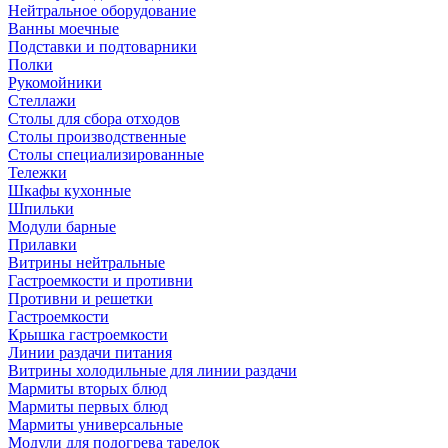
Нейтральное оборудование
Ванны моечные
Подставки и подтоварники
Полки
Рукомойники
Стеллажи
Столы для сбора отходов
Столы производственные
Столы специализированные
Тележки
Шкафы кухонные
Шпильки
Модули барные
Прилавки
Витрины нейтральные
Гастроемкости и противни
Противни и решетки
Гастроемкости
Крышка гастроемкости
Линии раздачи питания
Витрины холодильные для линии раздачи
Мармиты вторых блюд
Мармиты первых блюд
Мармиты универсальные
Модули для подогрева тарелок