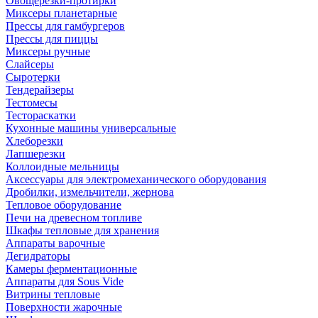
Овощерезки-протирки
Миксеры планетарные
Прессы для гамбургеров
Прессы для пиццы
Миксеры ручные
Слайсеры
Сыротерки
Тендерайзеры
Тестомесы
Тестораскатки
Кухонные машины универсальные
Хлеборезки
Лапшерезки
Коллоидные мельницы
Аксессуары для электромеханического оборудования
Дробилки, измельчители, жернова
Тепловое оборудование
Печи на древесном топливе
Шкафы тепловые для хранения
Аппараты варочные
Дегидраторы
Камеры ферментационные
Аппараты для Sous Vide
Витрины тепловые
Поверхности жарочные