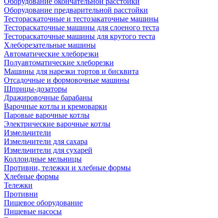
Оборудование окончательной расстойки
Оборудование предварительной расстойки
Тестораскаточные и тестозакаточные машины
Тестораскаточные машины для слоеного теста
Тестораскаточные машины для крутого теста
Хлеборезательные машины
Автоматические хлеборезки
Полуавтоматические хлеборезки
Машины для нарезки тортов и бисквита
Отсадочные и формовочные машины
Шприцы-дозаторы
Дражировочные барабаны
Варочные котлы и кремоварки
Паровые варочные котлы
Электрические варочные котлы
Измельчители
Измельчители для сахара
Измельчители для сухарей
Коллоидные мельницы
Противни, тележки и хлебные формы
Хлебные формы
Тележки
Противни
Пищевое оборудование
Пищевые насосы