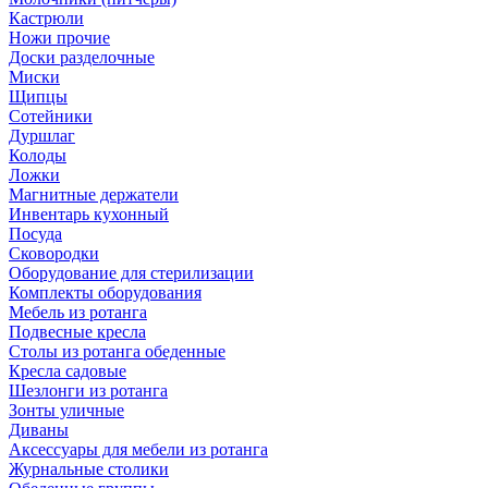
Кастрюли
Ножи прочие
Доски разделочные
Миски
Щипцы
Сотейники
Дуршлаг
Колоды
Ложки
Магнитные держатели
Инвентарь кухонный
Посуда
Сковородки
Оборудование для стерилизации
Комплекты оборудования
Мебель из ротанга
Подвесные кресла
Столы из ротанга обеденные
Кресла садовые
Шезлонги из ротанга
Зонты уличные
Диваны
Аксессуары для мебели из ротанга
Журнальные столики