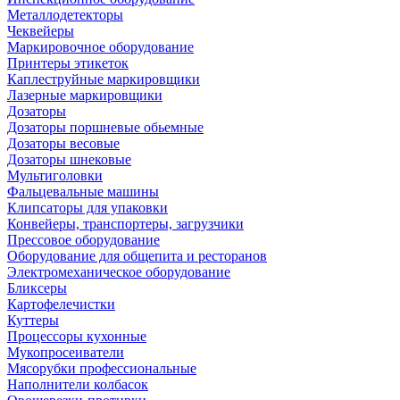
Металлодетекторы
Чеквейеры
Маркировочное оборудование
Принтеры этикеток
Каплеструйные маркировщики
Лазерные маркировщики
Дозаторы
Дозаторы поршневые обьемные
Дозаторы весовые
Дозаторы шнековые
Мультиголовки
Фальцевальные машины
Клипсаторы для упаковки
Конвейеры, транспортеры, загрузчики
Прессовое оборудование
Оборудование для общепита и ресторанов
Электромеханическое оборудование
Бликсеры
Картофелечистки
Куттеры
Процессоры кухонные
Мукопросеиватели
Мясорубки профессиональные
Наполнители колбасок