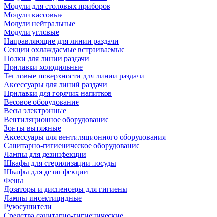
Модули для столовых приборов
Модули кассовые
Модули нейтральные
Модули угловые
Направляющие для линии раздачи
Секции охлаждаемые встраиваемые
Полки для линии раздачи
Прилавки холодильные
Тепловые поверхности для линии раздачи
Аксессуары для линий раздачи
Прилавки для горячих напитков
Весовое оборудование
Весы электронные
Вентиляционное оборудование
Зонты вытяжные
Аксессуары для вентиляционного оборудования
Санитарно-гигиеническое оборудование
Лампы для дезинфекции
Шкафы для стерилизации посуды
Шкафы для дезинфекции
Фены
Дозаторы и диспенсеры для гигиены
Лампы инсектицидные
Рукосушители
Средства санитарно-гигиенические