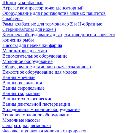
Шприцы колбасные
Агрегат компрессорно-конденсаторный
Оборудование для производства мясных паштетов
Слайсеры
Рамы колбасные для термокамер Z и H-образные
Стерилизаторы для ножей
Комплект оборудования для цеха холодного и горячего
копчения рыбы
Насосы для перекачки фарша
Маринаторы для мяса
Вспомогательное оборудование
Молочное оборудование
Оборудование для анализа качества молока
Емкостное оборудование для молока
Ванны моечные
Ванны охлаждения
Ванны сыродельные
Ванны творожные
Ванны технологические
Ванны длительной пастеризации
Холодильное молочное оборудование
Тепловое молочное оборудование
Молочные насосы
Сепараторы для молока
Фасовка и упаковка молочных продуктов