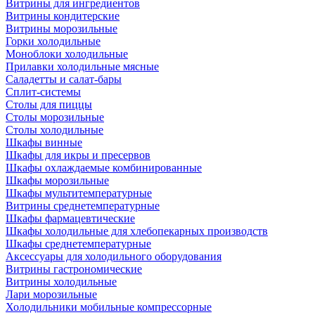
Витрины для ингредиентов
Витрины кондитерские
Витрины морозильные
Горки холодильные
Моноблоки холодильные
Прилавки холодильные мясные
Саладетты и салат-бары
Сплит-системы
Столы для пиццы
Столы морозильные
Столы холодильные
Шкафы винные
Шкафы для икры и пресервов
Шкафы охлаждаемые комбинированные
Шкафы морозильные
Шкафы мультитемпературные
Витрины среднетемпературные
Шкафы фармацевтические
Шкафы холодильные для хлебопекарных производств
Шкафы среднетемпературные
Аксессуары для холодильного оборудования
Витрины гастрономические
Витрины холодильные
Лари морозильные
Холодильники мобильные компрессорные