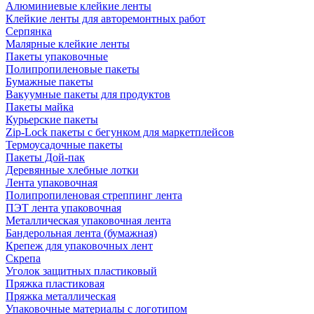
Алюминиевые клейкие ленты
Клейкие ленты для авторемонтных работ
Серпянка
Малярные клейкие ленты
Пакеты упаковочные
Полипропиленовые пакеты
Бумажные пакеты
Вакуумные пакеты для продуктов
Пакеты майка
Курьерские пакеты
Zip-Lock пакеты с бегунком для маркетплейсов
Термоусадочные пакеты
Пакеты Дой-пак
Деревянные хлебные лотки
Лента упаковочная
Полипропиленовая стреппинг лента
ПЭТ лента упаковочная
Металлическая упаковочная лента
Бандерольная лента (бумажная)
Крепеж для упаковочных лент
Скрепа
Уголок защитных пластиковый
Пряжка пластиковая
Пряжка металлическая
Упаковочные материалы с логотипом