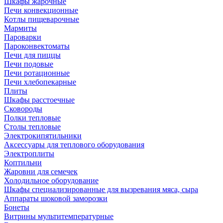
Шкафы жарочные
Печи конвекционные
Котлы пищеварочные
Мармиты
Пароварки
Пароконвектоматы
Печи для пиццы
Печи подовые
Печи ротационные
Печи хлебопекарные
Плиты
Шкафы расстоечные
Сковороды
Полки тепловые
Столы тепловые
Электрокипятильники
Аксессуары для теплового оборудования
Электроплиты
Коптильни
Жаровни для семечек
Холодильное оборудование
Шкафы специализированные для вызревания мяса, сыра
Аппараты шоковой заморозки
Бонеты
Витрины мультитемпературные