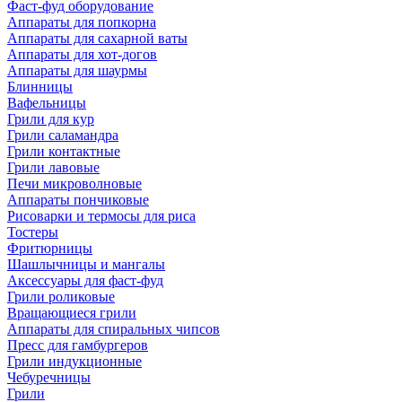
Фаст-фуд оборудование
Аппараты для попкорна
Аппараты для сахарной ваты
Аппараты для хот-догов
Аппараты для шаурмы
Блинницы
Вафельницы
Грили для кур
Грили саламандра
Грили контактные
Грили лавовые
Печи микроволновые
Аппараты пончиковые
Рисоварки и термосы для риса
Тостеры
Фритюрницы
Шашлычницы и мангалы
Аксессуары для фаст-фуд
Грили роликовые
Вращающиеся грили
Аппараты для спиральных чипсов
Пресс для гамбургеров
Грили индукционные
Чебуречницы
Грили