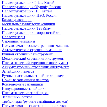
Паллетоупаковщик Pride, Китай
Паллетоупаковщик Olympic, Россия
Паллетоупаковщик HL, Китай
Паллетоупаковщики ПЗО, Россия
Багажеупаковщик
Мобильные паллетоупаковщики
Паллетоупаковщики TetraSlav
Паллетоупаковщики морозостойкие
Паллетайзеры
Стреппинг-машины
Полуавтоматические стреппинг машины
Автоматические стреппинг-машины
Ручной стреппинг инструмент
Механический стреппинг инструмент
Пневматический стреппинг инструмент
Аккумуляторный стреппинг инструмент
Запайщики пакетов
Ручные настольные запайщики пакетов
Ножные запайщики пакетов
Конвейерные запайщики
Индукционные запайщики
Пневматические запайщики
Запайщики лотков
Трейсилеры (ручные запайщики лотков)
Полуавтоматические запайщики лотков