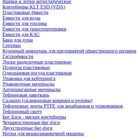
Ящики и лотки антистатические
Контейнеры KLT ESD (VDA)
Пластиковые ёмкости
Ёмкости для воды
Ёмкости для топлива
Ёмкости для транспортировки
Ёмкости для КАС
Баки для душа
Септики
Кухонный инвентарь для предприятий общественного питания
Гастроёмкости
Доски разделочные пластиковые
Подносы пластиковые
Одноразовая посуда пластиковая
Упаковка для кейтеринга
Упаковочные материалы
Антипригарные материалы
Тефлоновая лакоткань
Силапен (силиконовые коврики и рулоны)
Тефлоновые ленты PTFE для запайщиков и упаковщиков
Тефлоновый скотч
Биг Бэги - мягкие контейнеры
Четырехстропные биг-бэги
Двухстропные биг-бэги
Нитки для мешкозашивочной машины