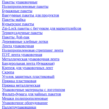
Пакеты упаковочные
Полипропиленовые пакеты
Бумажные пакеты
Вакуумные пакеты для продуктов
Пакеты майка
Курьерские пакеты
Zip-Lock пакеты с бегунком для маркетплейсов
Термоусадочные пакеты
Пакеты Дой-пак
Деревянные хлебные лотки
Лента упаковочная
Полипропиленовая стреппинг лента
ПЭТ лента упаковочная
Металлическая упаковочная лента
Бандерольная лента (бумажная)
Крепеж для упаковочных лент
Скрепа
Уголок защитных пластиковый
Пряжка пластиковая
Пряжка металлическая
Упаковочные материалы с логотипом
Фильтр-бумага для чайных пакетов
Мешки полипропиленовые
Упаковочное оборудование
Паллетоупаковщики