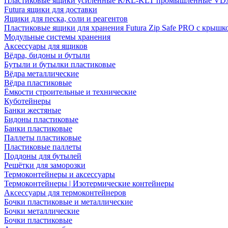
Пластиковые ящики усиленные R/RL-KLT промышленные VD
Futura ящики для доставки
Ящики для песка, соли и реагентов
Пластиковые ящики для хранения Futura Zip Safe PRO с крышк
Модульные системы хранения
Аксессуары для ящиков
Вёдра, бидоны и бутыли
Бутыли и бутылки пластиковые
Вёдра металлические
Вёдра пластиковые
Ёмкости строительные и технические
Куботейнеры
Банки жестяные
Бидоны пластиковые
Банки пластиковые
Паллеты пластиковые
Пластиковые паллеты
Поддоны для бутылей
Решётки для заморозки
Термоконтейнеры и аксессуары
Термоконтейнеры | Изотермические контейнеры
Аксессуары для термоконтейнеров
Бочки пластиковые и металлические
Бочки металлические
Бочки пластиковые