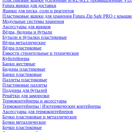
Пластиковые ящики усиленные R/RL-KLT промышленные VD
Futura ящики для доставки
Ящики для песка, соли и реагентов
Пластиковые ящики для хранения Futura Zip Safe PRO с крышк
Модульные системы хранения
Аксессуары для ящиков
Вёдра, бидоны и бутыли
Бутыли и бутылки пластиковые
Вёдра металлические
Вёдра пластиковые
Ёмкости строительные и технические
Куботейнеры
Банки жестяные
Бидоны пластиковые
Банки пластиковые
Паллеты пластиковые
Пластиковые паллеты
Поддоны для бутылей
Решётки для заморозки
Термоконтейнеры и аксессуары
Термоконтейнеры | Изотермические контейнеры
Аксессуары для термоконтейнеров
Бочки пластиковые и металлические
Бочки металлические
Бочки пластиковые