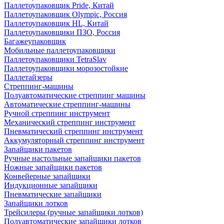
Паллетоупаковщик Pride, Китай
Паллетоупаковщик Olympic, Россия
Паллетоупаковщик HL, Китай
Паллетоупаковщики ПЗО, Россия
Багажеупаковщик
Мобильные паллетоупаковщики
Паллетоупаковщики TetraSlav
Паллетоупаковщики морозостойкие
Паллетайзеры
Стреппинг-машины
Полуавтоматические стреппинг машины
Автоматические стреппинг-машины
Ручной стреппинг инструмент
Механический стреппинг инструмент
Пневматический стреппинг инструмент
Аккумуляторный стреппинг инструмент
Запайщики пакетов
Ручные настольные запайщики пакетов
Ножные запайщики пакетов
Конвейерные запайщики
Индукционные запайщики
Пневматические запайщики
Запайщики лотков
Трейсилеры (ручные запайщики лотков)
Полуавтоматические запайщики лотков