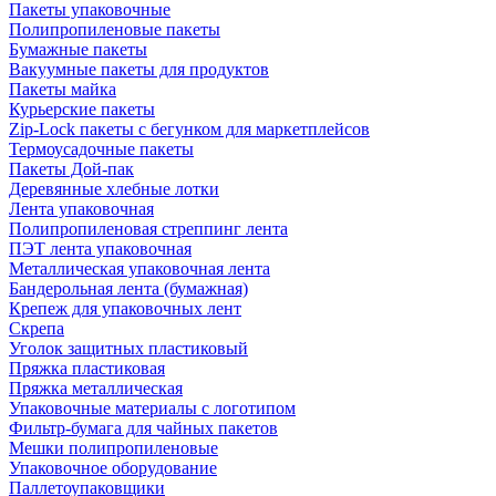
Пакеты упаковочные
Полипропиленовые пакеты
Бумажные пакеты
Вакуумные пакеты для продуктов
Пакеты майка
Курьерские пакеты
Zip-Lock пакеты с бегунком для маркетплейсов
Термоусадочные пакеты
Пакеты Дой-пак
Деревянные хлебные лотки
Лента упаковочная
Полипропиленовая стреппинг лента
ПЭТ лента упаковочная
Металлическая упаковочная лента
Бандерольная лента (бумажная)
Крепеж для упаковочных лент
Скрепа
Уголок защитных пластиковый
Пряжка пластиковая
Пряжка металлическая
Упаковочные материалы с логотипом
Фильтр-бумага для чайных пакетов
Мешки полипропиленовые
Упаковочное оборудование
Паллетоупаковщики