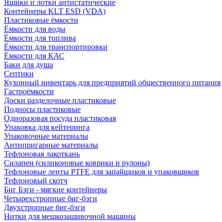
Ящики и лотки антистатические
Контейнеры KLT ESD (VDA)
Пластиковые ёмкости
Ёмкости для воды
Ёмкости для топлива
Ёмкости для транспортировки
Ёмкости для КАС
Баки для душа
Септики
Кухонный инвентарь для предприятий общественного питания
Гастроёмкости
Доски разделочные пластиковые
Подносы пластиковые
Одноразовая посуда пластиковая
Упаковка для кейтеринга
Упаковочные материалы
Антипригарные материалы
Тефлоновая лакоткань
Силапен (силиконовые коврики и рулоны)
Тефлоновые ленты PTFE для запайщиков и упаковщиков
Тефлоновый скотч
Биг Бэги - мягкие контейнеры
Четырехстропные биг-бэги
Двухстропные биг-бэги
Нитки для мешкозашивочной машины