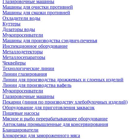
Глазировочные машины
Машины для очистки противней
Машины для смазки противней
Охладители воды
Куттеры
Дозаторы воды
Мукопросеиватели
Машины для производства сэндвич-печенья
Инспекционное оборудование
Металлодетекторы
Металлосепараторы
Чеквейеры
Технологические линии
Линии глазирования
Линии для производства дрожжевых и слоеных изделий
Линии для производства вафель
Мукопросеиватели
Глазировочные машины
Пекарни (линия по производству хлебобулочных изделий)
Оборудование для приготовления заквасок
Пищевые насосы
Мясное и рыбо перерабатывающее оборудование
Автоклавы промышленные для консервирования
Бланширователи
Блокорезки для замороженного мяса