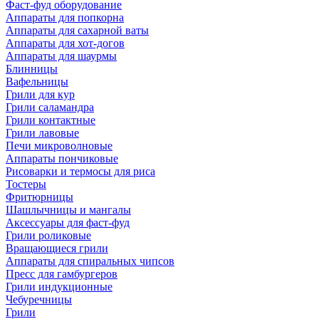
Фаст-фуд оборудование
Аппараты для попкорна
Аппараты для сахарной ваты
Аппараты для хот-догов
Аппараты для шаурмы
Блинницы
Вафельницы
Грили для кур
Грили саламандра
Грили контактные
Грили лавовые
Печи микроволновые
Аппараты пончиковые
Рисоварки и термосы для риса
Тостеры
Фритюрницы
Шашлычницы и мангалы
Аксессуары для фаст-фуд
Грили роликовые
Вращающиеся грили
Аппараты для спиральных чипсов
Пресс для гамбургеров
Грили индукционные
Чебуречницы
Грили