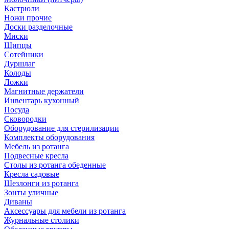
Кастрюли
Ножи прочие
Доски разделочные
Миски
Щипцы
Сотейники
Дуршлаг
Колоды
Ложки
Магнитные держатели
Инвентарь кухонный
Посуда
Сковородки
Оборудование для стерилизации
Комплекты оборудования
Мебель из ротанга
Подвесные кресла
Столы из ротанга обеденные
Кресла садовые
Шезлонги из ротанга
Зонты уличные
Диваны
Аксессуары для мебели из ротанга
Журнальные столики