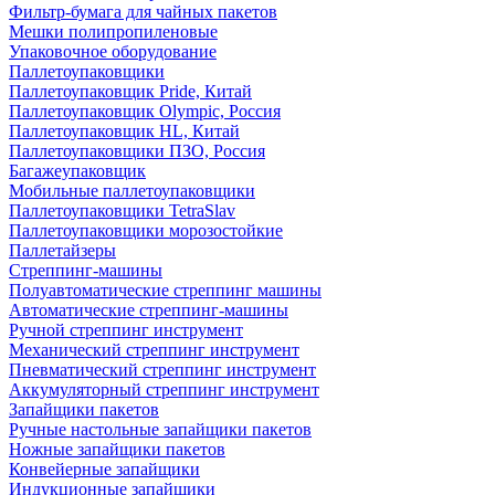
Фильтр-бумага для чайных пакетов
Мешки полипропиленовые
Упаковочное оборудование
Паллетоупаковщики
Паллетоупаковщик Pride, Китай
Паллетоупаковщик Olympic, Россия
Паллетоупаковщик HL, Китай
Паллетоупаковщики ПЗО, Россия
Багажеупаковщик
Мобильные паллетоупаковщики
Паллетоупаковщики TetraSlav
Паллетоупаковщики морозостойкие
Паллетайзеры
Стреппинг-машины
Полуавтоматические стреппинг машины
Автоматические стреппинг-машины
Ручной стреппинг инструмент
Механический стреппинг инструмент
Пневматический стреппинг инструмент
Аккумуляторный стреппинг инструмент
Запайщики пакетов
Ручные настольные запайщики пакетов
Ножные запайщики пакетов
Конвейерные запайщики
Индукционные запайщики