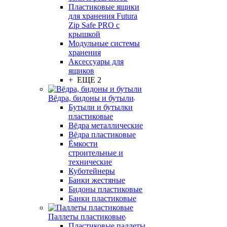
Пластиковые ящики
для хранения Futura
Zip Safe PRO с
крышкой
Модульные системы
хранения
Аксессуары для
ящиков
+ ЕЩЕ 2
Вёдра, бидоны и бутыли
Бутыли и бутылки
пластиковые
Вёдра металлические
Вёдра пластиковые
Ёмкости
строительные и
технические
Куботейнеры
Банки жестяные
Бидоны пластиковые
Банки пластиковые
Паллеты пластиковые
Пластиковые паллеты