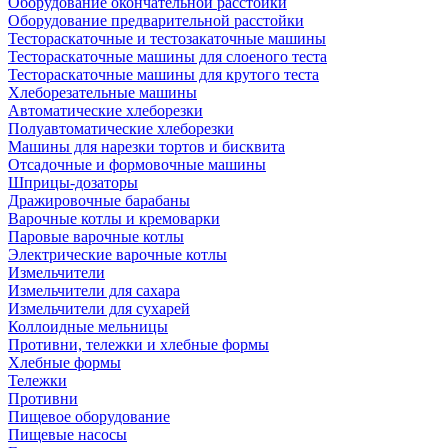
Оборудование окончательной расстойки
Оборудование предварительной расстойки
Тестораскаточные и тестозакаточные машины
Тестораскаточные машины для слоеного теста
Тестораскаточные машины для крутого теста
Хлеборезательные машины
Автоматические хлеборезки
Полуавтоматические хлеборезки
Машины для нарезки тортов и бисквита
Отсадочные и формовочные машины
Шприцы-дозаторы
Дражировочные барабаны
Варочные котлы и кремоварки
Паровые варочные котлы
Электрические варочные котлы
Измельчители
Измельчители для сахара
Измельчители для сухарей
Коллоидные мельницы
Противни, тележки и хлебные формы
Хлебные формы
Тележки
Противни
Пищевое оборудование
Пищевые насосы