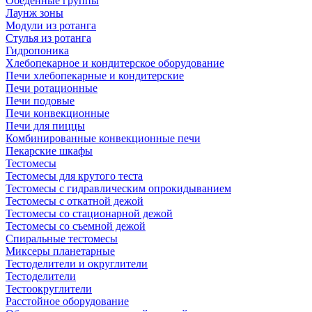
Обеденные группы
Лаунж зоны
Модули из ротанга
Стулья из ротанга
Гидропоника
Хлебопекарное и кондитерское оборудование
Печи хлебопекарные и кондитерские
Печи ротационные
Печи подовые
Печи конвекционные
Печи для пиццы
Комбинированные конвекционные печи
Пекарские шкафы
Тестомесы
Тестомесы для крутого теста
Тестомесы с гидравлическим опрокидыванием
Тестомесы с откатной дежой
Тестомесы со стационарной дежой
Тестомесы со съемной дежой
Спиральные тестомесы
Миксеры планетарные
Тестоделители и округлители
Тестоделители
Тестоокруглители
Расстойное оборудование