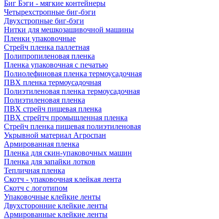
Биг Бэги - мягкие контейнеры
Четырехстропные биг-бэги
Двухстропные биг-бэги
Нитки для мешкозашивочной машины
Пленки упаковочные
Стрейч пленка паллетная
Полипропиленовая пленка
Пленка упаковочная с печатью
Полиолефиновая пленка термоусадочная
ПВХ пленка термоусадочная
Полиэтиленовая пленка термоусадочная
Полиэтиленовая пленка
ПВХ стрейч пищевая пленка
ПВХ стрейтч промышленная пленка
Стрейч пленка пищевая полиэтиленовая
Укрывной материал Агроспан
Армированная пленка
Пленка для скин-упаковочных машин
Пленка для запайки лотков
Тепличная пленка
Скотч - упаковочная клейкая лента
Скотч с логотипом
Упаковочные клейкие ленты
Двухсторонние клейкие ленты
Армированные клейкие ленты