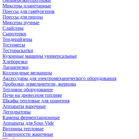
Овощерезки-протирки
Миксеры планетарные
Прессы для гамбургеров
Прессы для пиццы
Миксеры ручные
Слайсеры
Сыротерки
Тендерайзеры
Тестомесы
Тестораскатки
Кухонные машины универсальные
Хлеборезки
Лапшерезки
Коллоидные мельницы
Аксессуары для электромеханического оборудования
Дробилки, измельчители, жернова
Тепловое оборудование
Печи на древесном топливе
Шкафы тепловые для хранения
Аппараты варочные
Дегидраторы
Камеры ферментационные
Аппараты для Sous Vide
Витрины тепловые
Поверхности жарочные