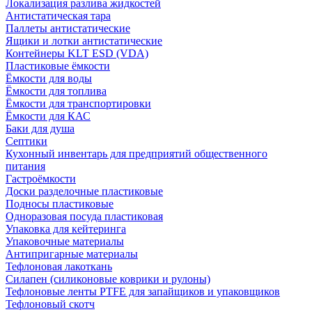
Локализация разлива жидкостей
Антистатическая тара
Паллеты антистатические
Ящики и лотки антистатические
Контейнеры KLT ESD (VDA)
Пластиковые ёмкости
Ёмкости для воды
Ёмкости для топлива
Ёмкости для транспортировки
Ёмкости для КАС
Баки для душа
Септики
Кухонный инвентарь для предприятий общественного
питания
Гастроёмкости
Доски разделочные пластиковые
Подносы пластиковые
Одноразовая посуда пластиковая
Упаковка для кейтеринга
Упаковочные материалы
Антипригарные материалы
Тефлоновая лакоткань
Силапен (силиконовые коврики и рулоны)
Тефлоновые ленты PTFE для запайщиков и упаковщиков
Тефлоновый скотч