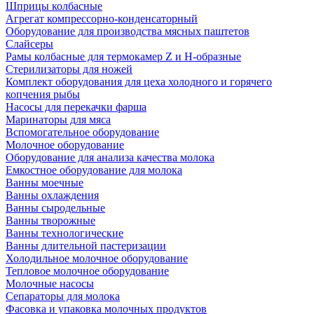
Шприцы колбасные
Агрегат компрессорно-конденсаторный
Оборудование для производства мясных паштетов
Слайсеры
Рамы колбасные для термокамер Z и H-образные
Стерилизаторы для ножей
Комплект оборудования для цеха холодного и горячего
копчения рыбы
Насосы для перекачки фарша
Маринаторы для мяса
Вспомогательное оборудование
Молочное оборудование
Оборудование для анализа качества молока
Емкостное оборудование для молока
Ванны моечные
Ванны охлаждения
Ванны сыродельные
Ванны творожные
Ванны технологические
Ванны длительной пастеризации
Холодильное молочное оборудование
Тепловое молочное оборудование
Молочные насосы
Сепараторы для молока
Фасовка и упаковка молочных продуктов