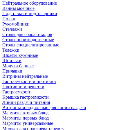
Нейтральное оборудование
Ванны моечные
Подставки и подтоварники
Полки
Рукомойники
Стеллажи
Столы для сбора отходов
Столы производственные
Столы специализированные
Тележки
Шкафы кухонные
Шпильки
Модули барные
Прилавки
Витрины нейтральные
Гастроемкости и противни
Противни и решетки
Гастроемкости
Крышка гастроемкости
Линии раздачи питания
Витрины холодильные для линии раздачи
Мармиты вторых блюд
Мармиты первых блюд
Мармиты универсальные
Модули для подогрева тарелок