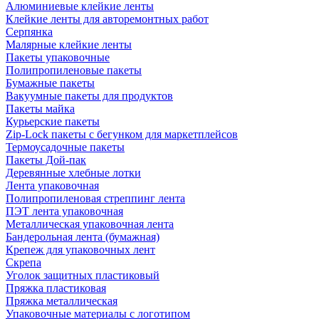
Алюминиевые клейкие ленты
Клейкие ленты для авторемонтных работ
Серпянка
Малярные клейкие ленты
Пакеты упаковочные
Полипропиленовые пакеты
Бумажные пакеты
Вакуумные пакеты для продуктов
Пакеты майка
Курьерские пакеты
Zip-Lock пакеты с бегунком для маркетплейсов
Термоусадочные пакеты
Пакеты Дой-пак
Деревянные хлебные лотки
Лента упаковочная
Полипропиленовая стреппинг лента
ПЭТ лента упаковочная
Металлическая упаковочная лента
Бандерольная лента (бумажная)
Крепеж для упаковочных лент
Скрепа
Уголок защитных пластиковый
Пряжка пластиковая
Пряжка металлическая
Упаковочные материалы с логотипом