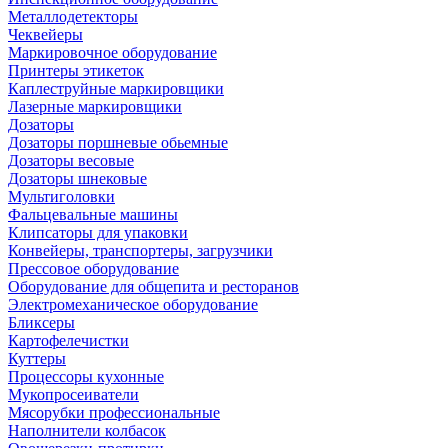
Металлодетекторы
Чеквейеры
Маркировочное оборудование
Принтеры этикеток
Каплеструйные маркировщики
Лазерные маркировщики
Дозаторы
Дозаторы поршневые обьемные
Дозаторы весовые
Дозаторы шнековые
Мультиголовки
Фальцевальные машины
Клипсаторы для упаковки
Конвейеры, транспортеры, загрузчики
Прессовое оборудование
Оборудование для общепита и ресторанов
Электромеханическое оборудование
Бликсеры
Картофелечистки
Куттеры
Процессоры кухонные
Мукопросеиватели
Мясорубки профессиональные
Наполнители колбасок