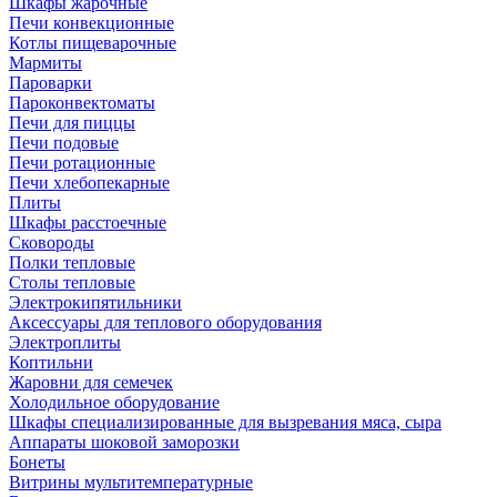
Шкафы жарочные
Печи конвекционные
Котлы пищеварочные
Мармиты
Пароварки
Пароконвектоматы
Печи для пиццы
Печи подовые
Печи ротационные
Печи хлебопекарные
Плиты
Шкафы расстоечные
Сковороды
Полки тепловые
Столы тепловые
Электрокипятильники
Аксессуары для теплового оборудования
Электроплиты
Коптильни
Жаровни для семечек
Холодильное оборудование
Шкафы специализированные для вызревания мяса, сыра
Аппараты шоковой заморозки
Бонеты
Витрины мультитемпературные