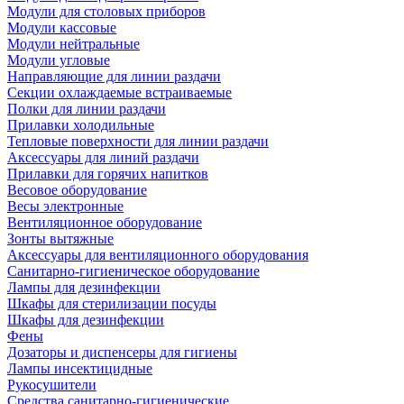
Модули для столовых приборов
Модули кассовые
Модули нейтральные
Модули угловые
Направляющие для линии раздачи
Секции охлаждаемые встраиваемые
Полки для линии раздачи
Прилавки холодильные
Тепловые поверхности для линии раздачи
Аксессуары для линий раздачи
Прилавки для горячих напитков
Весовое оборудование
Весы электронные
Вентиляционное оборудование
Зонты вытяжные
Аксессуары для вентиляционного оборудования
Санитарно-гигиеническое оборудование
Лампы для дезинфекции
Шкафы для стерилизации посуды
Шкафы для дезинфекции
Фены
Дозаторы и диспенсеры для гигиены
Лампы инсектицидные
Рукосушители
Средства санитарно-гигиенические