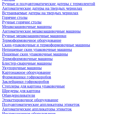
Ручные и полуавтоматические датеры с термолентой
Автоматические датеры на твердых чернилах
Встраиваемые датеры на твердых чернилах
Горячие столы
Ручные горячие столы
Мешкозашивочные машины
Автоматические мешкозашивочные машины
Ручные мешкозашивочные машинки
Термоформовочное оборудование
Скин-упаковочные и термоформовочные машины
Непищевые скин упаковочные машины
Пищевые скин упаковочные машины
Термоформовочные машины
Блистер-сварочные машины
Укупорочные машины
Картонажное оборудование
Формовщики гофрокоробов
Заклейщики гофрокоробов
Степлеры для картона упаковочные
Шредеры для картона
Обандероливатели
Этикетировочное оборудование
Полуавтоматические аппликаторы этикеток
Автоматические аппликаторы этикеток
Инспекционное оборудование