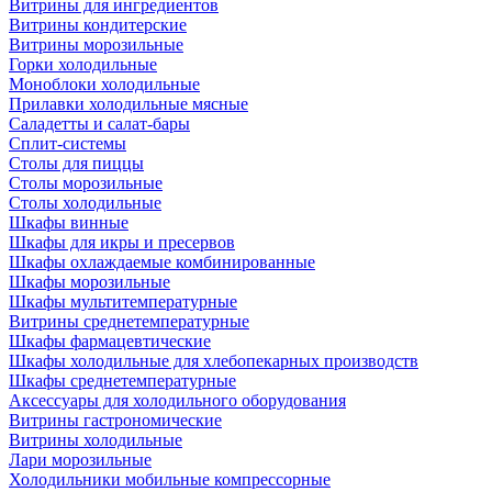
Витрины для ингредиентов
Витрины кондитерские
Витрины морозильные
Горки холодильные
Моноблоки холодильные
Прилавки холодильные мясные
Саладетты и салат-бары
Сплит-системы
Столы для пиццы
Столы морозильные
Столы холодильные
Шкафы винные
Шкафы для икры и пресервов
Шкафы охлаждаемые комбинированные
Шкафы морозильные
Шкафы мультитемпературные
Витрины среднетемпературные
Шкафы фармацевтические
Шкафы холодильные для хлебопекарных производств
Шкафы среднетемпературные
Аксессуары для холодильного оборудования
Витрины гастрономические
Витрины холодильные
Лари морозильные
Холодильники мобильные компрессорные