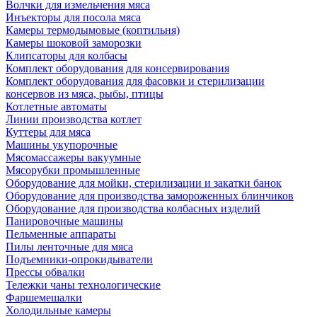
Волчки для измельчения мяса
Инъекторы для посола мяса
Камеры термодымовые (коптильня)
Камеры шоковой заморозки
Клипсаторы для колбасы
Комплект оборудования для консервирования
Комплект оборудования для фасовки и стерилизации
консервов из мяса, рыбы, птицы
Котлетные автоматы
Линии производства котлет
Куттеры для мяса
Машины укупорочные
Мясомассажеры вакуумные
Мясорубки промышленные
Оборудование для мойки, стерилизации и закатки банок
Оборудование для производства замороженных блинчиков
Оборудование для производства колбасных изделий
Панировочные машины
Пельменные аппараты
Пилы ленточные для мяса
Подъемники-опрокидыватели
Прессы обвалки
Тележки чаны технологические
Фаршемешалки
Холодильные камеры