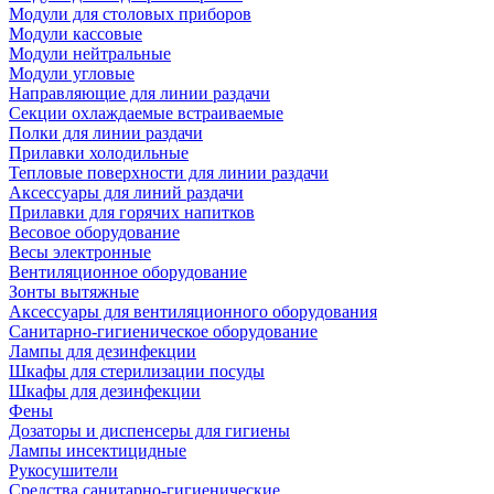
Модули для столовых приборов
Модули кассовые
Модули нейтральные
Модули угловые
Направляющие для линии раздачи
Секции охлаждаемые встраиваемые
Полки для линии раздачи
Прилавки холодильные
Тепловые поверхности для линии раздачи
Аксессуары для линий раздачи
Прилавки для горячих напитков
Весовое оборудование
Весы электронные
Вентиляционное оборудование
Зонты вытяжные
Аксессуары для вентиляционного оборудования
Санитарно-гигиеническое оборудование
Лампы для дезинфекции
Шкафы для стерилизации посуды
Шкафы для дезинфекции
Фены
Дозаторы и диспенсеры для гигиены
Лампы инсектицидные
Рукосушители
Средства санитарно-гигиенические