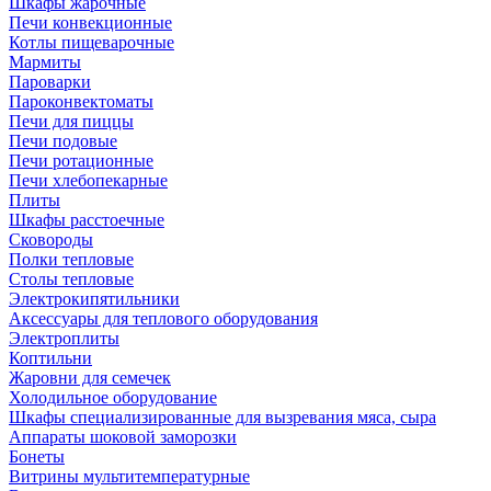
Шкафы жарочные
Печи конвекционные
Котлы пищеварочные
Мармиты
Пароварки
Пароконвектоматы
Печи для пиццы
Печи подовые
Печи ротационные
Печи хлебопекарные
Плиты
Шкафы расстоечные
Сковороды
Полки тепловые
Столы тепловые
Электрокипятильники
Аксессуары для теплового оборудования
Электроплиты
Коптильни
Жаровни для семечек
Холодильное оборудование
Шкафы специализированные для вызревания мяса, сыра
Аппараты шоковой заморозки
Бонеты
Витрины мультитемпературные