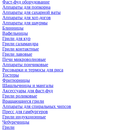
Фаст-фуд оборудование
Аппараты для попкорна
Аппараты для сахарной ваты
Аппараты для хот-догов
Аппараты для шаурмы
Блинницы
Вафельницы
Грили для кур
Грили саламандра
Грили контактные
Грили лавовые
Печи микроволновые
Аппараты пончиковые
Рисоварки и термосы для риса
Тостеры
Фритюрницы
Шашлычницы и мангалы
Аксессуары для фаст-фуд
Грили роликовые
Вращающиеся грили
Аппараты для спиральных чипсов
Пресс для гамбургеров
Грили индукционные
Чебуречницы
Грили