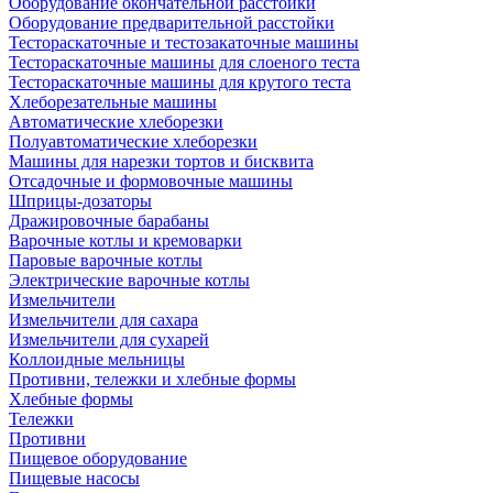
Оборудование окончательной расстойки
Оборудование предварительной расстойки
Тестораскаточные и тестозакаточные машины
Тестораскаточные машины для слоеного теста
Тестораскаточные машины для крутого теста
Хлеборезательные машины
Автоматические хлеборезки
Полуавтоматические хлеборезки
Машины для нарезки тортов и бисквита
Отсадочные и формовочные машины
Шприцы-дозаторы
Дражировочные барабаны
Варочные котлы и кремоварки
Паровые варочные котлы
Электрические варочные котлы
Измельчители
Измельчители для сахара
Измельчители для сухарей
Коллоидные мельницы
Противни, тележки и хлебные формы
Хлебные формы
Тележки
Противни
Пищевое оборудование
Пищевые насосы