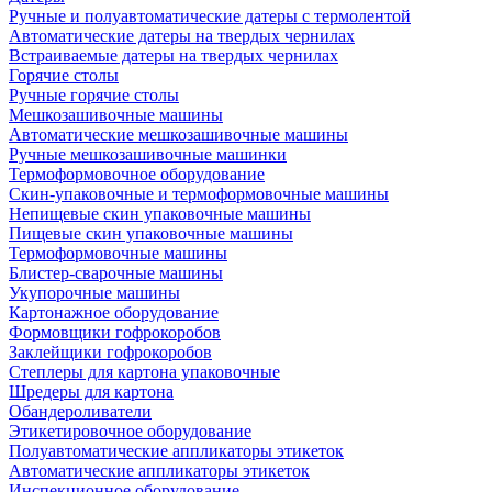
Ручные и полуавтоматические датеры с термолентой
Автоматические датеры на твердых чернилах
Встраиваемые датеры на твердых чернилах
Горячие столы
Ручные горячие столы
Мешкозашивочные машины
Автоматические мешкозашивочные машины
Ручные мешкозашивочные машинки
Термоформовочное оборудование
Скин-упаковочные и термоформовочные машины
Непищевые скин упаковочные машины
Пищевые скин упаковочные машины
Термоформовочные машины
Блистер-сварочные машины
Укупорочные машины
Картонажное оборудование
Формовщики гофрокоробов
Заклейщики гофрокоробов
Степлеры для картона упаковочные
Шредеры для картона
Обандероливатели
Этикетировочное оборудование
Полуавтоматические аппликаторы этикеток
Автоматические аппликаторы этикеток
Инспекционное оборудование