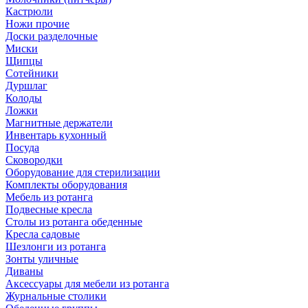
Кастрюли
Ножи прочие
Доски разделочные
Миски
Щипцы
Сотейники
Дуршлаг
Колоды
Ложки
Магнитные держатели
Инвентарь кухонный
Посуда
Сковородки
Оборудование для стерилизации
Комплекты оборудования
Мебель из ротанга
Подвесные кресла
Столы из ротанга обеденные
Кресла садовые
Шезлонги из ротанга
Зонты уличные
Диваны
Аксессуары для мебели из ротанга
Журнальные столики