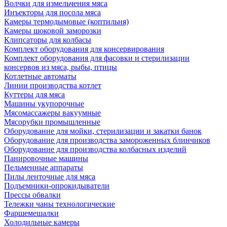
Волчки для измельчения мяса
Инъекторы для посола мяса
Камеры термодымовые (коптильня)
Камеры шоковой заморозки
Клипсаторы для колбасы
Комплект оборудования для консервирования
Комплект оборудования для фасовки и стерилизации
консервов из мяса, рыбы, птицы
Котлетные автоматы
Линии производства котлет
Куттеры для мяса
Машины укупорочные
Мясомассажеры вакуумные
Мясорубки промышленные
Оборудование для мойки, стерилизации и закатки банок
Оборудование для производства замороженных блинчиков
Оборудование для производства колбасных изделий
Панировочные машины
Пельменные аппараты
Пилы ленточные для мяса
Подъемники-опрокидыватели
Прессы обвалки
Тележки чаны технологические
Фаршемешалки
Холодильные камеры