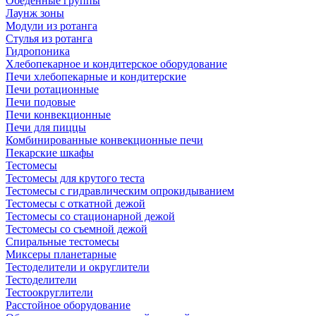
Обеденные группы
Лаунж зоны
Модули из ротанга
Стулья из ротанга
Гидропоника
Хлебопекарное и кондитерское оборудование
Печи хлебопекарные и кондитерские
Печи ротационные
Печи подовые
Печи конвекционные
Печи для пиццы
Комбинированные конвекционные печи
Пекарские шкафы
Тестомесы
Тестомесы для крутого теста
Тестомесы с гидравлическим опрокидыванием
Тестомесы с откатной дежой
Тестомесы со стационарной дежой
Тестомесы со съемной дежой
Спиральные тестомесы
Миксеры планетарные
Тестоделители и округлители
Тестоделители
Тестоокруглители
Расстойное оборудование