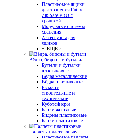
Пластиковые ящики
для хранения Futura
Zip Safe PRO с
крышкой
Модульные системы
хранения
Аксессуары для
ящиков
+ ЕЩЕ 2
Вёдра, бидоны и бутыли
Бутыли и бутылки
пластиковые
Вёдра металлические
Вёдра пластиковые
Ёмкости
строительные и
технические
Куботейнеры
Банки жестяные
Бидоны пластиковые
Банки пластиковые
Паллеты пластиковые
Пластиковые паллеты