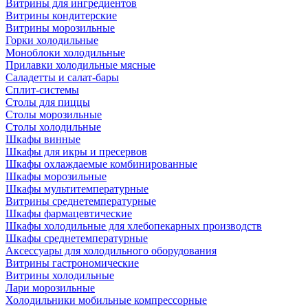
Витрины для ингредиентов
Витрины кондитерские
Витрины морозильные
Горки холодильные
Моноблоки холодильные
Прилавки холодильные мясные
Саладетты и салат-бары
Сплит-системы
Столы для пиццы
Столы морозильные
Столы холодильные
Шкафы винные
Шкафы для икры и пресервов
Шкафы охлаждаемые комбинированные
Шкафы морозильные
Шкафы мультитемпературные
Витрины среднетемпературные
Шкафы фармацевтические
Шкафы холодильные для хлебопекарных производств
Шкафы среднетемпературные
Аксессуары для холодильного оборудования
Витрины гастрономические
Витрины холодильные
Лари морозильные
Холодильники мобильные компрессорные