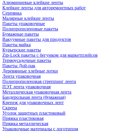
Алюминиевые клейкие ленты
Клейкие ленты для авторемонтных работ
Серпянка
Малярные клейкие ленты
Пакеты упаковочные
Полипропиленовые пакеты
Бумажные пакеты
Вакуумные пакеты для продуктов
Пакеты майка
Курьерские пакеты
Zip-Lock пакеты с бегунком для маркетплейсов
Термоусадочные пакеты
Пакеты Дой-пак
Деревянные хлебные лотки
Лента упаковочная
Полипропиленовая стреппинг лента
ПЭТ лента упаковочная
Металлическая упаковочная лента
Бандерольная лента (бумажная)
Крепеж для упаковочных лент
Скрепа
Уголок защитных пластиковый
Пряжка пластиковая
Пряжка металлическая
Упаковочные материалы с логотипом