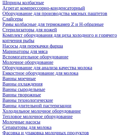
Шприцы колбасные
Агрегат компрессорно-конденсаторный
Оборудование для производства мясных паштетов
Слайсеры
Рамы колбасные для термокамер Z и H-образные
Стерилизаторы для ножей
Комплект оборудования для цеха холодного и горячего
копчения рыбы
Насосы для перекачки фарша
Маринаторы для мяса
Вспомогательное оборудование
Молочное оборудование
Оборудование для анализа качества молока
Емкостное оборудование для молока
Ванны моечные
Ванны охлаждения
Ванны сыродельные
Ванны творожные
Ванны технологические
Ванны длительной пастеризации
Холодильное молочное оборудование
Тепловое молочное оборудование
Молочные насосы
Сепараторы для молока
Фасовка и упаковка молочных продуктов