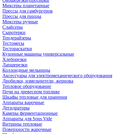
Овощерезки-протирки
Миксеры планетарные
Прессы для гамбургеров
Прессы для пиццы
Миксеры ручные
Слайсеры
Сыротерки
Тендерайзеры
Тестомесы
Тестораскатки
Кухонные машины универсальные
Хлеборезки
Лапшерезки
Коллоидные мельницы
Аксессуары для электромеханического оборудования
Дробилки, измельчители, жернова
Тепловое оборудование
Печи на древесном топливе
Шкафы тепловые для хранения
Аппараты варочные
Дегидраторы
Камеры ферментационные
Аппараты для Sous Vide
Витрины тепловые
Поверхности жарочные