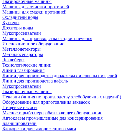
Глазировочные машины
Машины для очистки противней
Машины для смазки противней
Охладители воды
Куттеры
Дозаторы воды
Мукопросеиватели
Машины для производства сэндвич-печенья
Инспекционное оборудование
Металлодетекторы
Металлосепараторы
Чеквейеры
Технологические линии
Линии глазирования
Линии для производства дрожжевых и слоеных изделий
Линии для производства вафель
Мукопросеиватели
Глазировочные машины
Пекарни (линия по производству хлебобулочных изделий)
Оборудование для приготовления заквасок
Пищевые насосы
Мясное и рыбо перерабатывающее оборудование
Автоклавы промышленные для консервирования
Бланширователи
Блокорезки для замороженного мяса