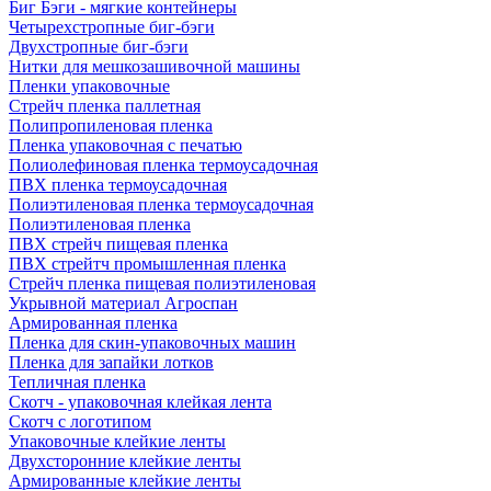
Биг Бэги - мягкие контейнеры
Четырехстропные биг-бэги
Двухстропные биг-бэги
Нитки для мешкозашивочной машины
Пленки упаковочные
Стрейч пленка паллетная
Полипропиленовая пленка
Пленка упаковочная с печатью
Полиолефиновая пленка термоусадочная
ПВХ пленка термоусадочная
Полиэтиленовая пленка термоусадочная
Полиэтиленовая пленка
ПВХ стрейч пищевая пленка
ПВХ стрейтч промышленная пленка
Стрейч пленка пищевая полиэтиленовая
Укрывной материал Агроспан
Армированная пленка
Пленка для скин-упаковочных машин
Пленка для запайки лотков
Тепличная пленка
Скотч - упаковочная клейкая лента
Скотч с логотипом
Упаковочные клейкие ленты
Двухсторонние клейкие ленты
Армированные клейкие ленты