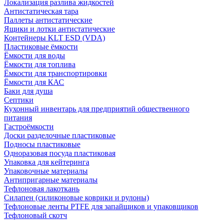
Локализация разлива жидкостей
Антистатическая тара
Паллеты антистатические
Ящики и лотки антистатические
Контейнеры KLT ESD (VDA)
Пластиковые ёмкости
Ёмкости для воды
Ёмкости для топлива
Ёмкости для транспортировки
Ёмкости для КАС
Баки для душа
Септики
Кухонный инвентарь для предприятий общественного
питания
Гастроёмкости
Доски разделочные пластиковые
Подносы пластиковые
Одноразовая посуда пластиковая
Упаковка для кейтеринга
Упаковочные материалы
Антипригарные материалы
Тефлоновая лакоткань
Силапен (силиконовые коврики и рулоны)
Тефлоновые ленты PTFE для запайщиков и упаковщиков
Тефлоновый скотч