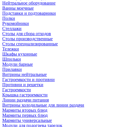
Нейтральное оборудование
Ванны моечные
Подставки и подтоварники
Полки
Рукомойники
Стеллажи
Столы для сбора отходов
Столы производственные
Столы специализированные
Тележки
Шкафы кухонные
Шпильки
Модули барные
Прилавки
Витрины нейтральные
Гастроемкости и противни
Противни и решетки
Гастроемкости
Крышка гастроемкости
Линии раздачи питания
Витрины холодильные для линии раздачи
Мармиты вторых блюд
Мармиты первых блюд
Мармиты универсальные
Модули для подогрева тарелок