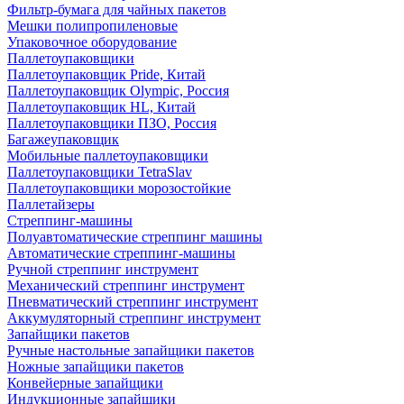
Фильтр-бумага для чайных пакетов
Мешки полипропиленовые
Упаковочное оборудование
Паллетоупаковщики
Паллетоупаковщик Pride, Китай
Паллетоупаковщик Olympic, Россия
Паллетоупаковщик HL, Китай
Паллетоупаковщики ПЗО, Россия
Багажеупаковщик
Мобильные паллетоупаковщики
Паллетоупаковщики TetraSlav
Паллетоупаковщики морозостойкие
Паллетайзеры
Стреппинг-машины
Полуавтоматические стреппинг машины
Автоматические стреппинг-машины
Ручной стреппинг инструмент
Механический стреппинг инструмент
Пневматический стреппинг инструмент
Аккумуляторный стреппинг инструмент
Запайщики пакетов
Ручные настольные запайщики пакетов
Ножные запайщики пакетов
Конвейерные запайщики
Индукционные запайщики