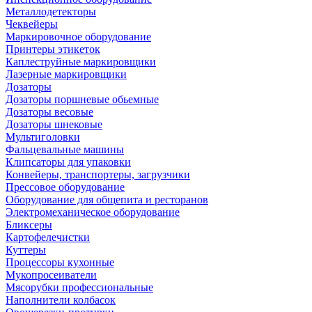
Металлодетекторы
Чеквейеры
Маркировочное оборудование
Принтеры этикеток
Каплеструйные маркировщики
Лазерные маркировщики
Дозаторы
Дозаторы поршневые обьемные
Дозаторы весовые
Дозаторы шнековые
Мультиголовки
Фальцевальные машины
Клипсаторы для упаковки
Конвейеры, транспортеры, загрузчики
Прессовое оборудование
Оборудование для общепита и ресторанов
Электромеханическое оборудование
Бликсеры
Картофелечистки
Куттеры
Процессоры кухонные
Мукопросеиватели
Мясорубки профессиональные
Наполнители колбасок