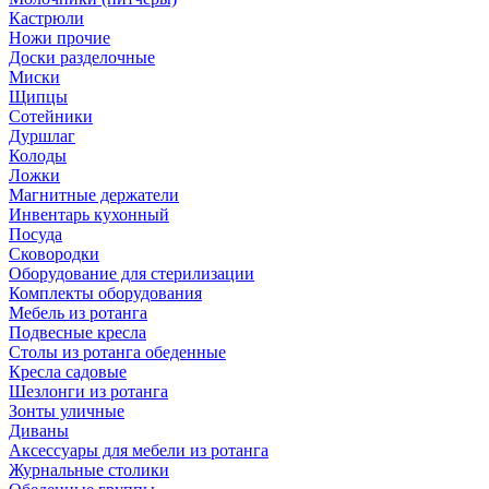
Кастрюли
Ножи прочие
Доски разделочные
Миски
Щипцы
Сотейники
Дуршлаг
Колоды
Ложки
Магнитные держатели
Инвентарь кухонный
Посуда
Сковородки
Оборудование для стерилизации
Комплекты оборудования
Мебель из ротанга
Подвесные кресла
Столы из ротанга обеденные
Кресла садовые
Шезлонги из ротанга
Зонты уличные
Диваны
Аксессуары для мебели из ротанга
Журнальные столики