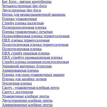
Биг Бэги - мягкие контейнеры
Четырехстропные биг-бэги
Двухстропные биг-бэги
Нитки для мешкозашивочной машины
Пленки упаковочные
Стрейч пленка паллетная
Полипропиленовая пленка
Пленка упаковочная с печатью
Полиолефиновая пленка термоусадочная
ПВХ пленка термоусадочная
Полиэтиленовая пленка термоусадочная
Полиэтиленовая пленка
ПВХ стрейч пищевая пленка
ПВХ стрейтч промышленная пленка
Стрейч пленка пищевая полиэтиленовая
Укрывной материал Агроспан
Армированная пленка
Пленка для скин-упаковочных машин
Пленка для запайки лотков
Тепличная пленка
Скотч - упаковочная клейкая лента
Скотч с логотипом
Упаковочные клейкие ленты
Двухсторонние клейкие ленты
Армированные клейкие ленты