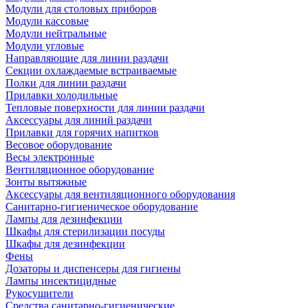
Модули для столовых приборов
Модули кассовые
Модули нейтральные
Модули угловые
Направляющие для линии раздачи
Секции охлаждаемые встраиваемые
Полки для линии раздачи
Прилавки холодильные
Тепловые поверхности для линии раздачи
Аксессуары для линий раздачи
Прилавки для горячих напитков
Весовое оборудование
Весы электронные
Вентиляционное оборудование
Зонты вытяжные
Аксессуары для вентиляционного оборудования
Санитарно-гигиеническое оборудование
Лампы для дезинфекции
Шкафы для стерилизации посуды
Шкафы для дезинфекции
Фены
Дозаторы и диспенсеры для гигиены
Лампы инсектицидные
Рукосушители
Средства санитарно-гигиенические