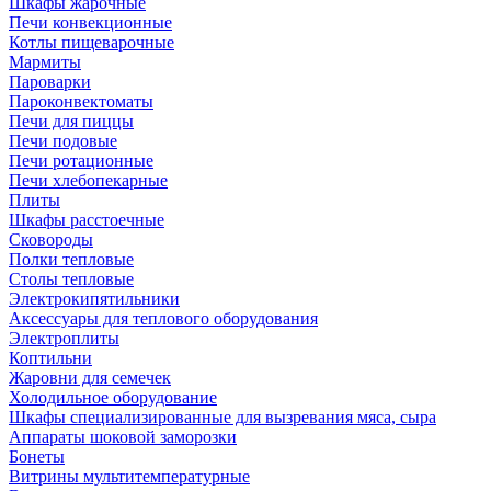
Шкафы жарочные
Печи конвекционные
Котлы пищеварочные
Мармиты
Пароварки
Пароконвектоматы
Печи для пиццы
Печи подовые
Печи ротационные
Печи хлебопекарные
Плиты
Шкафы расстоечные
Сковороды
Полки тепловые
Столы тепловые
Электрокипятильники
Аксессуары для теплового оборудования
Электроплиты
Коптильни
Жаровни для семечек
Холодильное оборудование
Шкафы специализированные для вызревания мяса, сыра
Аппараты шоковой заморозки
Бонеты
Витрины мультитемпературные