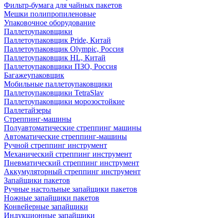
Фильтр-бумага для чайных пакетов
Мешки полипропиленовые
Упаковочное оборудование
Паллетоупаковщики
Паллетоупаковщик Pride, Китай
Паллетоупаковщик Olympic, Россия
Паллетоупаковщик HL, Китай
Паллетоупаковщики ПЗО, Россия
Багажеупаковщик
Мобильные паллетоупаковщики
Паллетоупаковщики TetraSlav
Паллетоупаковщики морозостойкие
Паллетайзеры
Стреппинг-машины
Полуавтоматические стреппинг машины
Автоматические стреппинг-машины
Ручной стреппинг инструмент
Механический стреппинг инструмент
Пневматический стреппинг инструмент
Аккумуляторный стреппинг инструмент
Запайщики пакетов
Ручные настольные запайщики пакетов
Ножные запайщики пакетов
Конвейерные запайщики
Индукционные запайщики