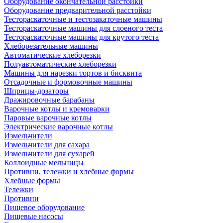
Оборудование окончательной расстойки
Оборудование предварительной расстойки
Тестораскаточные и тестозакаточные машины
Тестораскаточные машины для слоеного теста
Тестораскаточные машины для крутого теста
Хлеборезательные машины
Автоматические хлеборезки
Полуавтоматические хлеборезки
Машины для нарезки тортов и бисквита
Отсадочные и формовочные машины
Шприцы-дозаторы
Дражировочные барабаны
Варочные котлы и кремоварки
Паровые варочные котлы
Электрические варочные котлы
Измельчители
Измельчители для сахара
Измельчители для сухарей
Коллоидные мельницы
Противни, тележки и хлебные формы
Хлебные формы
Тележки
Противни
Пищевое оборудование
Пищевые насосы