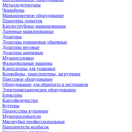
Металлодетекторы
Чеквейеры
Маркировочное оборудование
Принтеры этикеток
Каплеструйные маркировщики
Лазерные маркировщики
Дозаторы
Дозаторы поршневые обьемные
Дозаторы весовые
Дозаторы шнековые
Мультиголовки
Фальцевальные машины
Клипсаторы для упаковки
Конвейеры, транспортеры, загрузчики
Прессовое оборудование
Оборудование для общепита и ресторанов
Электромеханическое оборудование
Бликсеры
Картофелечистки
Куттеры
Процессоры кухонные
Мукопросеиватели
Мясорубки профессиональные
Наполнители колбасок