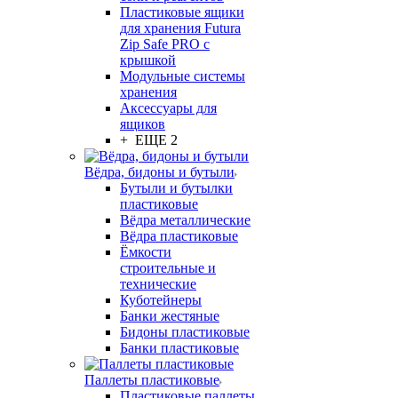
Пластиковые ящики
для хранения Futura
Zip Safe PRO с
крышкой
Модульные системы
хранения
Аксессуары для
ящиков
+ ЕЩЕ 2
Вёдра, бидоны и бутыли
Бутыли и бутылки
пластиковые
Вёдра металлические
Вёдра пластиковые
Ёмкости
строительные и
технические
Куботейнеры
Банки жестяные
Бидоны пластиковые
Банки пластиковые
Паллеты пластиковые
Пластиковые паллеты