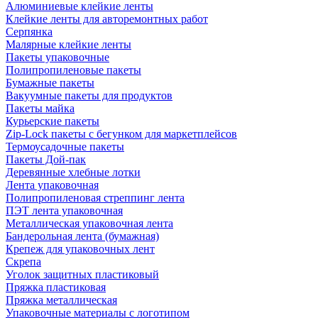
Алюминиевые клейкие ленты
Клейкие ленты для авторемонтных работ
Серпянка
Малярные клейкие ленты
Пакеты упаковочные
Полипропиленовые пакеты
Бумажные пакеты
Вакуумные пакеты для продуктов
Пакеты майка
Курьерские пакеты
Zip-Lock пакеты с бегунком для маркетплейсов
Термоусадочные пакеты
Пакеты Дой-пак
Деревянные хлебные лотки
Лента упаковочная
Полипропиленовая стреппинг лента
ПЭТ лента упаковочная
Металлическая упаковочная лента
Бандерольная лента (бумажная)
Крепеж для упаковочных лент
Скрепа
Уголок защитных пластиковый
Пряжка пластиковая
Пряжка металлическая
Упаковочные материалы с логотипом