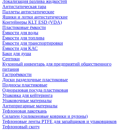
Локализация разлива жидкостей
Антистатическая тара
Паллеты антистатические
Ящики и лотки антистатические
Контейнеры KLT ESD (VDA)
Пластиковые ёмкости
Ёмкости для воды
Ёмкости для топлива
Ёмкости для транспортировки
Ёмкости для КАС
Баки для душа
Септики
Кухонный инвентарь для предприятий общественного
питания
Гастроёмкости
Доски разделочные пластиковые
Подносы пластиковые
Одноразовая посуда пластиковая
Упаковка для кейтеринга
Упаковочные материалы
Антипригарные материалы
Тефлоновая лакоткань
Силапен (силиконовые коврики и рулоны)
Тефлоновые ленты PTFE для запайщиков и упаковщиков
Тефлоновый скотч