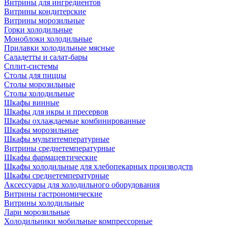
Витрины для ингредиентов
Витрины кондитерские
Витрины морозильные
Горки холодильные
Моноблоки холодильные
Прилавки холодильные мясные
Саладетты и салат-бары
Сплит-системы
Столы для пиццы
Столы морозильные
Столы холодильные
Шкафы винные
Шкафы для икры и пресервов
Шкафы охлаждаемые комбинированные
Шкафы морозильные
Шкафы мультитемпературные
Витрины среднетемпературные
Шкафы фармацевтические
Шкафы холодильные для хлебопекарных производств
Шкафы среднетемпературные
Аксессуары для холодильного оборудования
Витрины гастрономические
Витрины холодильные
Лари морозильные
Холодильники мобильные компрессорные