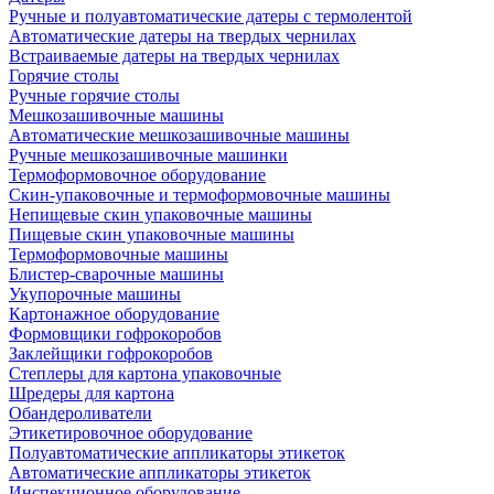
Ручные и полуавтоматические датеры с термолентой
Автоматические датеры на твердых чернилах
Встраиваемые датеры на твердых чернилах
Горячие столы
Ручные горячие столы
Мешкозашивочные машины
Автоматические мешкозашивочные машины
Ручные мешкозашивочные машинки
Термоформовочное оборудование
Скин-упаковочные и термоформовочные машины
Непищевые скин упаковочные машины
Пищевые скин упаковочные машины
Термоформовочные машины
Блистер-сварочные машины
Укупорочные машины
Картонажное оборудование
Формовщики гофрокоробов
Заклейщики гофрокоробов
Степлеры для картона упаковочные
Шредеры для картона
Обандероливатели
Этикетировочное оборудование
Полуавтоматические аппликаторы этикеток
Автоматические аппликаторы этикеток
Инспекционное оборудование