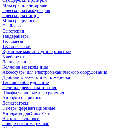
Овощерезки-протирки
Миксеры планетарные
Прессы для гамбургеров
Прессы для пиццы
Миксеры ручные
Слайсеры
Сыротерки
Тендерайзеры
Тестомесы
Тестораскатки
Кухонные машины универсальные
Хлеборезки
Лапшерезки
Коллоидные мельницы
Аксессуары для электромеханического оборудования
Дробилки, измельчители, жернова
Тепловое оборудование
Печи на древесном топливе
Шкафы тепловые для хранения
Аппараты варочные
Дегидраторы
Камеры ферментационные
Аппараты для Sous Vide
Витрины тепловые
Поверхности жарочные