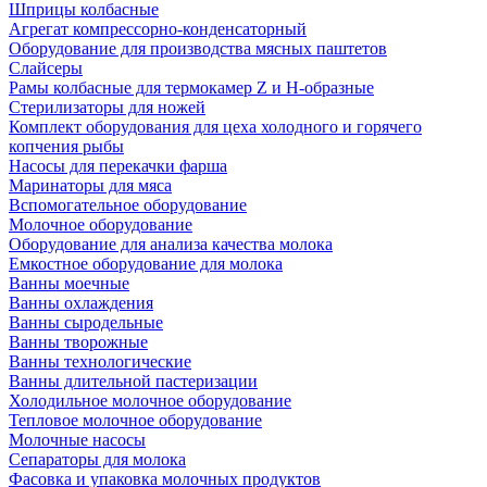
Шприцы колбасные
Агрегат компрессорно-конденсаторный
Оборудование для производства мясных паштетов
Слайсеры
Рамы колбасные для термокамер Z и H-образные
Стерилизаторы для ножей
Комплект оборудования для цеха холодного и горячего
копчения рыбы
Насосы для перекачки фарша
Маринаторы для мяса
Вспомогательное оборудование
Молочное оборудование
Оборудование для анализа качества молока
Емкостное оборудование для молока
Ванны моечные
Ванны охлаждения
Ванны сыродельные
Ванны творожные
Ванны технологические
Ванны длительной пастеризации
Холодильное молочное оборудование
Тепловое молочное оборудование
Молочные насосы
Сепараторы для молока
Фасовка и упаковка молочных продуктов