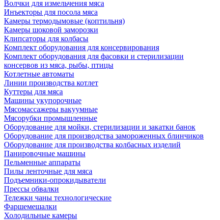
Волчки для измельчения мяса
Инъекторы для посола мяса
Камеры термодымовые (коптильня)
Камеры шоковой заморозки
Клипсаторы для колбасы
Комплект оборудования для консервирования
Комплект оборудования для фасовки и стерилизации
консервов из мяса, рыбы, птицы
Котлетные автоматы
Линии производства котлет
Куттеры для мяса
Машины укупорочные
Мясомассажеры вакуумные
Мясорубки промышленные
Оборудование для мойки, стерилизации и закатки банок
Оборудование для производства замороженных блинчиков
Оборудование для производства колбасных изделий
Панировочные машины
Пельменные аппараты
Пилы ленточные для мяса
Подъемники-опрокидыватели
Прессы обвалки
Тележки чаны технологические
Фаршемешалки
Холодильные камеры