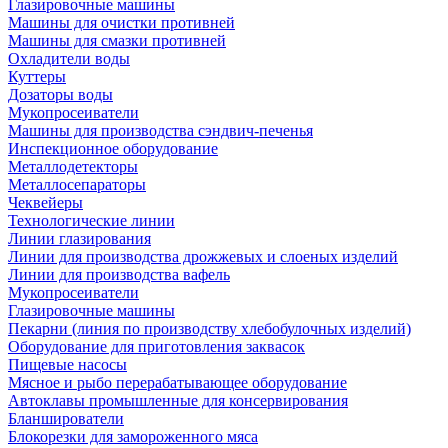
Глазировочные машины
Машины для очистки противней
Машины для смазки противней
Охладители воды
Куттеры
Дозаторы воды
Мукопросеиватели
Машины для производства сэндвич-печенья
Инспекционное оборудование
Металлодетекторы
Металлосепараторы
Чеквейеры
Технологические линии
Линии глазирования
Линии для производства дрожжевых и слоеных изделий
Линии для производства вафель
Мукопросеиватели
Глазировочные машины
Пекарни (линия по производству хлебобулочных изделий)
Оборудование для приготовления заквасок
Пищевые насосы
Мясное и рыбо перерабатывающее оборудование
Автоклавы промышленные для консервирования
Бланширователи
Блокорезки для замороженного мяса