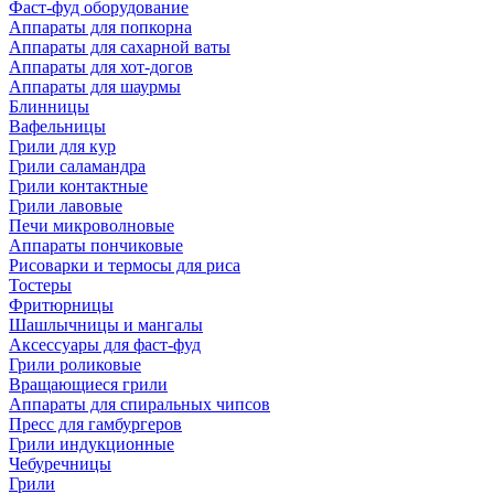
Фаст-фуд оборудование
Аппараты для попкорна
Аппараты для сахарной ваты
Аппараты для хот-догов
Аппараты для шаурмы
Блинницы
Вафельницы
Грили для кур
Грили саламандра
Грили контактные
Грили лавовые
Печи микроволновые
Аппараты пончиковые
Рисоварки и термосы для риса
Тостеры
Фритюрницы
Шашлычницы и мангалы
Аксессуары для фаст-фуд
Грили роликовые
Вращающиеся грили
Аппараты для спиральных чипсов
Пресс для гамбургеров
Грили индукционные
Чебуречницы
Грили