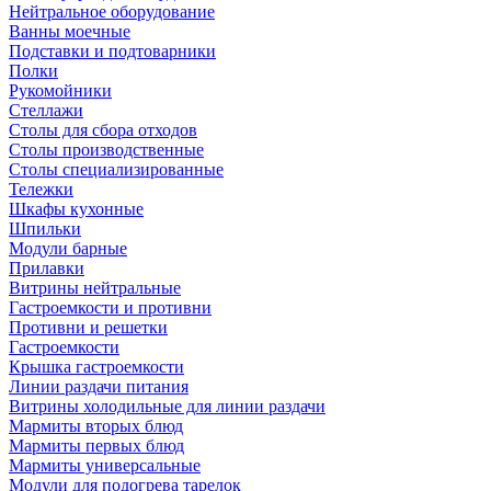
Нейтральное оборудование
Ванны моечные
Подставки и подтоварники
Полки
Рукомойники
Стеллажи
Столы для сбора отходов
Столы производственные
Столы специализированные
Тележки
Шкафы кухонные
Шпильки
Модули барные
Прилавки
Витрины нейтральные
Гастроемкости и противни
Противни и решетки
Гастроемкости
Крышка гастроемкости
Линии раздачи питания
Витрины холодильные для линии раздачи
Мармиты вторых блюд
Мармиты первых блюд
Мармиты универсальные
Модули для подогрева тарелок