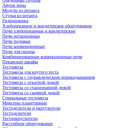
Обеденные группы
Лаунж зоны
Модули из ротанга
Стулья из ротанга
Гидропоника
Хлебопекарное и кондитерское оборудование
Печи хлебопекарные и кондитерские
Печи ротационные
Печи подовые
Печи конвекционные
Печи для пиццы
Комбинированные конвекционные печи
Пекарские шкафы
Тестомесы
Тестомесы для крутого теста
Тестомесы с гидравлическим опрокидыванием
Тестомесы с откатной дежой
Тестомесы со стационарной дежой
Тестомесы со съемной дежой
Спиральные тестомесы
Миксеры планетарные
Тестоделители и округлители
Тестоделители
Тестоокруглители
Расстойное оборудование