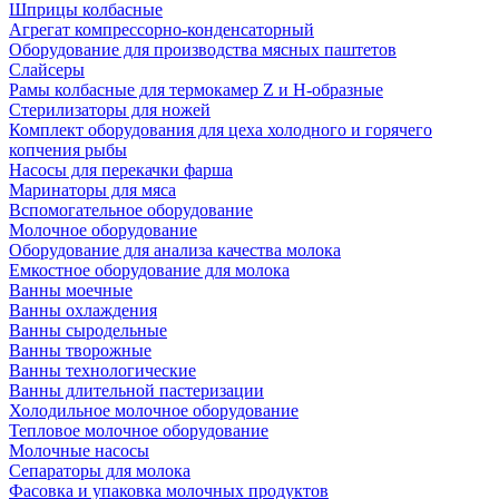
Шприцы колбасные
Агрегат компрессорно-конденсаторный
Оборудование для производства мясных паштетов
Слайсеры
Рамы колбасные для термокамер Z и H-образные
Стерилизаторы для ножей
Комплект оборудования для цеха холодного и горячего
копчения рыбы
Насосы для перекачки фарша
Маринаторы для мяса
Вспомогательное оборудование
Молочное оборудование
Оборудование для анализа качества молока
Емкостное оборудование для молока
Ванны моечные
Ванны охлаждения
Ванны сыродельные
Ванны творожные
Ванны технологические
Ванны длительной пастеризации
Холодильное молочное оборудование
Тепловое молочное оборудование
Молочные насосы
Сепараторы для молока
Фасовка и упаковка молочных продуктов