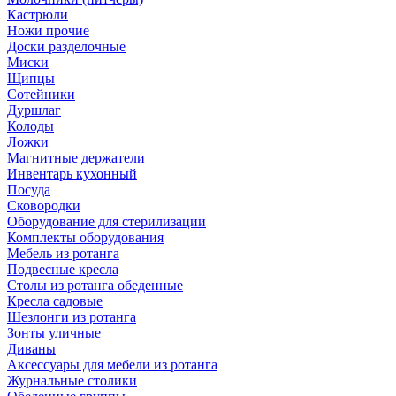
Кастрюли
Ножи прочие
Доски разделочные
Миски
Щипцы
Сотейники
Дуршлаг
Колоды
Ложки
Магнитные держатели
Инвентарь кухонный
Посуда
Сковородки
Оборудование для стерилизации
Комплекты оборудования
Мебель из ротанга
Подвесные кресла
Столы из ротанга обеденные
Кресла садовые
Шезлонги из ротанга
Зонты уличные
Диваны
Аксессуары для мебели из ротанга
Журнальные столики