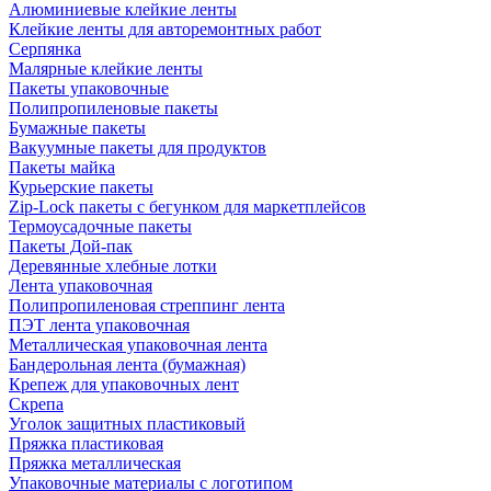
Алюминиевые клейкие ленты
Клейкие ленты для авторемонтных работ
Серпянка
Малярные клейкие ленты
Пакеты упаковочные
Полипропиленовые пакеты
Бумажные пакеты
Вакуумные пакеты для продуктов
Пакеты майка
Курьерские пакеты
Zip-Lock пакеты с бегунком для маркетплейсов
Термоусадочные пакеты
Пакеты Дой-пак
Деревянные хлебные лотки
Лента упаковочная
Полипропиленовая стреппинг лента
ПЭТ лента упаковочная
Металлическая упаковочная лента
Бандерольная лента (бумажная)
Крепеж для упаковочных лент
Скрепа
Уголок защитных пластиковый
Пряжка пластиковая
Пряжка металлическая
Упаковочные материалы с логотипом