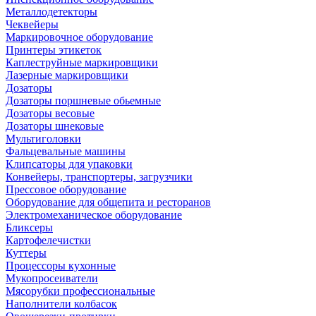
Металлодетекторы
Чеквейеры
Маркировочное оборудование
Принтеры этикеток
Каплеструйные маркировщики
Лазерные маркировщики
Дозаторы
Дозаторы поршневые обьемные
Дозаторы весовые
Дозаторы шнековые
Мультиголовки
Фальцевальные машины
Клипсаторы для упаковки
Конвейеры, транспортеры, загрузчики
Прессовое оборудование
Оборудование для общепита и ресторанов
Электромеханическое оборудование
Бликсеры
Картофелечистки
Куттеры
Процессоры кухонные
Мукопросеиватели
Мясорубки профессиональные
Наполнители колбасок