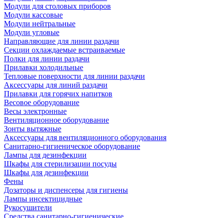
Модули для столовых приборов
Модули кассовые
Модули нейтральные
Модули угловые
Направляющие для линии раздачи
Секции охлаждаемые встраиваемые
Полки для линии раздачи
Прилавки холодильные
Тепловые поверхности для линии раздачи
Аксессуары для линий раздачи
Прилавки для горячих напитков
Весовое оборудование
Весы электронные
Вентиляционное оборудование
Зонты вытяжные
Аксессуары для вентиляционного оборудования
Санитарно-гигиеническое оборудование
Лампы для дезинфекции
Шкафы для стерилизации посуды
Шкафы для дезинфекции
Фены
Дозаторы и диспенсеры для гигиены
Лампы инсектицидные
Рукосушители
Средства санитарно-гигиенические