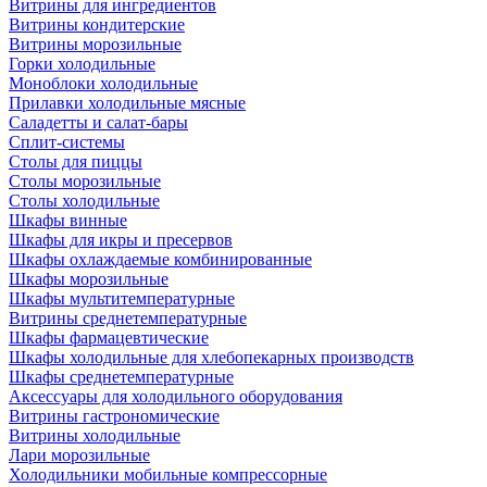
Витрины для ингредиентов
Витрины кондитерские
Витрины морозильные
Горки холодильные
Моноблоки холодильные
Прилавки холодильные мясные
Саладетты и салат-бары
Сплит-системы
Столы для пиццы
Столы морозильные
Столы холодильные
Шкафы винные
Шкафы для икры и пресервов
Шкафы охлаждаемые комбинированные
Шкафы морозильные
Шкафы мультитемпературные
Витрины среднетемпературные
Шкафы фармацевтические
Шкафы холодильные для хлебопекарных производств
Шкафы среднетемпературные
Аксессуары для холодильного оборудования
Витрины гастрономические
Витрины холодильные
Лари морозильные
Холодильники мобильные компрессорные