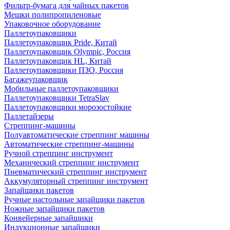
Фильтр-бумага для чайных пакетов
Мешки полипропиленовые
Упаковочное оборудование
Паллетоупаковщики
Паллетоупаковщик Pride, Китай
Паллетоупаковщик Olympic, Россия
Паллетоупаковщик HL, Китай
Паллетоупаковщики ПЗО, Россия
Багажеупаковщик
Мобильные паллетоупаковщики
Паллетоупаковщики TetraSlav
Паллетоупаковщики морозостойкие
Паллетайзеры
Стреппинг-машины
Полуавтоматические стреппинг машины
Автоматические стреппинг-машины
Ручной стреппинг инструмент
Механический стреппинг инструмент
Пневматический стреппинг инструмент
Аккумуляторный стреппинг инструмент
Запайщики пакетов
Ручные настольные запайщики пакетов
Ножные запайщики пакетов
Конвейерные запайщики
Индукционные запайщики