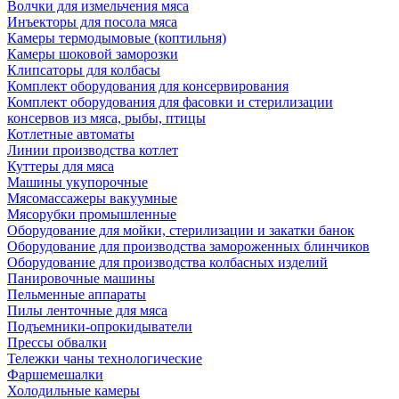
Волчки для измельчения мяса
Инъекторы для посола мяса
Камеры термодымовые (коптильня)
Камеры шоковой заморозки
Клипсаторы для колбасы
Комплект оборудования для консервирования
Комплект оборудования для фасовки и стерилизации
консервов из мяса, рыбы, птицы
Котлетные автоматы
Линии производства котлет
Куттеры для мяса
Машины укупорочные
Мясомассажеры вакуумные
Мясорубки промышленные
Оборудование для мойки, стерилизации и закатки банок
Оборудование для производства замороженных блинчиков
Оборудование для производства колбасных изделий
Панировочные машины
Пельменные аппараты
Пилы ленточные для мяса
Подъемники-опрокидыватели
Прессы обвалки
Тележки чаны технологические
Фаршемешалки
Холодильные камеры