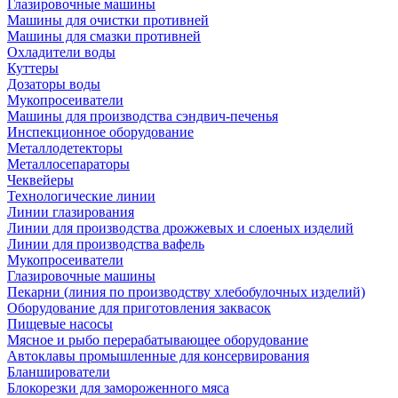
Глазировочные машины
Машины для очистки противней
Машины для смазки противней
Охладители воды
Куттеры
Дозаторы воды
Мукопросеиватели
Машины для производства сэндвич-печенья
Инспекционное оборудование
Металлодетекторы
Металлосепараторы
Чеквейеры
Технологические линии
Линии глазирования
Линии для производства дрожжевых и слоеных изделий
Линии для производства вафель
Мукопросеиватели
Глазировочные машины
Пекарни (линия по производству хлебобулочных изделий)
Оборудование для приготовления заквасок
Пищевые насосы
Мясное и рыбо перерабатывающее оборудование
Автоклавы промышленные для консервирования
Бланширователи
Блокорезки для замороженного мяса