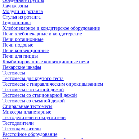
Обеденные группы
Лаунж зоны
Модули из ротанга
Стулья из ротанга
Гидропоника
Хлебопекарное и кондитерское оборудование
Печи хлебопекарные и кондитерские
Печи ротационные
Печи подовые
Печи конвекционные
Печи для пиццы
Комбинированные конвекционные печи
Пекарские шкафы
Тестомесы
Тестомесы для крутого теста
Тестомесы с гидравлическим опрокидыванием
Тестомесы с откатной дежой
Тестомесы со стационарной дежой
Тестомесы со съемной дежой
Спиральные тестомесы
Миксеры планетарные
Тестоделители и округлители
Тестоделители
Тестоокруглители
Расстойное оборудование