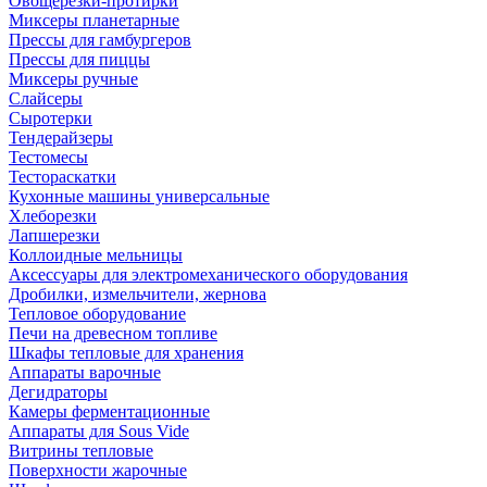
Овощерезки-протирки
Миксеры планетарные
Прессы для гамбургеров
Прессы для пиццы
Миксеры ручные
Слайсеры
Сыротерки
Тендерайзеры
Тестомесы
Тестораскатки
Кухонные машины универсальные
Хлеборезки
Лапшерезки
Коллоидные мельницы
Аксессуары для электромеханического оборудования
Дробилки, измельчители, жернова
Тепловое оборудование
Печи на древесном топливе
Шкафы тепловые для хранения
Аппараты варочные
Дегидраторы
Камеры ферментационные
Аппараты для Sous Vide
Витрины тепловые
Поверхности жарочные