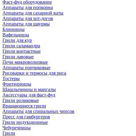
Фаст-фуд оборудование
Аппараты для попкорна
Аппараты для сахарной ваты
Аппараты для хот-догов
Аппараты для шаурмы
Блинницы
Вафельницы
Грили для кур
Грили саламандра
Грили контактные
Грили лавовые
Печи микроволновые
Аппараты пончиковые
Рисоварки и термосы для риса
Тостеры
Фритюрницы
Шашлычницы и мангалы
Аксессуары для фаст-фуд
Грили роликовые
Вращающиеся грили
Аппараты для спиральных чипсов
Пресс для гамбургеров
Грили индукционные
Чебуречницы
Грили