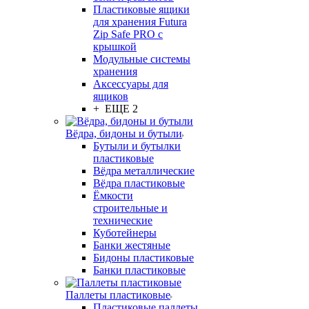
Пластиковые ящики
для хранения Futura
Zip Safe PRO с
крышкой
Модульные системы
хранения
Аксессуары для
ящиков
+ ЕЩЕ 2
Вёдра, бидоны и бутыли
Бутыли и бутылки
пластиковые
Вёдра металлические
Вёдра пластиковые
Ёмкости
строительные и
технические
Куботейнеры
Банки жестяные
Бидоны пластиковые
Банки пластиковые
Паллеты пластиковые
Пластиковые паллеты