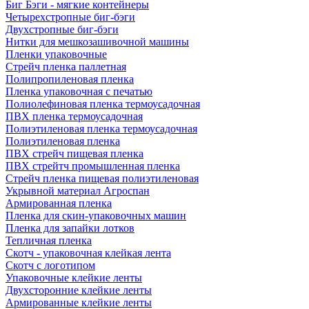
Биг Бэги - мягкие контейнеры
Четырехстропные биг-бэги
Двухстропные биг-бэги
Нитки для мешкозашивочной машины
Пленки упаковочные
Стрейч пленка паллетная
Полипропиленовая пленка
Пленка упаковочная с печатью
Полиолефиновая пленка термоусадочная
ПВХ пленка термоусадочная
Полиэтиленовая пленка термоусадочная
Полиэтиленовая пленка
ПВХ стрейч пищевая пленка
ПВХ стрейтч промышленная пленка
Стрейч пленка пищевая полиэтиленовая
Укрывной материал Агроспан
Армированная пленка
Пленка для скин-упаковочных машин
Пленка для запайки лотков
Тепличная пленка
Скотч - упаковочная клейкая лента
Скотч с логотипом
Упаковочные клейкие ленты
Двухсторонние клейкие ленты
Армированные клейкие ленты