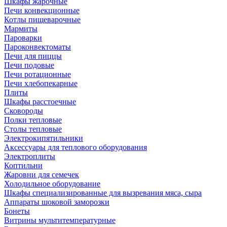
Шкафы жарочные
Печи конвекционные
Котлы пищеварочные
Мармиты
Пароварки
Пароконвектоматы
Печи для пиццы
Печи подовые
Печи ротационные
Печи хлебопекарные
Плиты
Шкафы расстоечные
Сковороды
Полки тепловые
Столы тепловые
Электрокипятильники
Аксессуары для теплового оборудования
Электроплиты
Коптильни
Жаровни для семечек
Холодильное оборудование
Шкафы специализированные для вызревания мяса, сыра
Аппараты шоковой заморозки
Бонеты
Витрины мультитемпературные