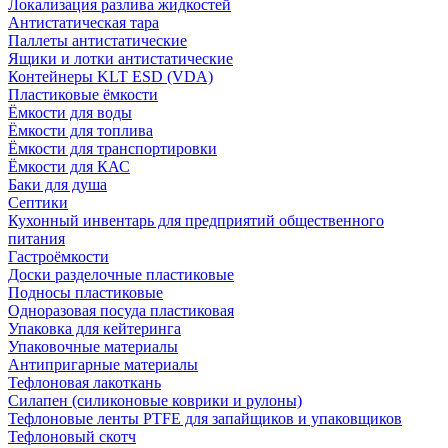
Локализация разлива жидкостей
Антистатическая тара
Паллеты антистатические
Ящики и лотки антистатические
Контейнеры KLT ESD (VDA)
Пластиковые ёмкости
Ёмкости для воды
Ёмкости для топлива
Ёмкости для транспортировки
Ёмкости для КАС
Баки для душа
Септики
Кухонный инвентарь для предприятий общественного
питания
Гастроёмкости
Доски разделочные пластиковые
Подносы пластиковые
Одноразовая посуда пластиковая
Упаковка для кейтеринга
Упаковочные материалы
Антипригарные материалы
Тефлоновая лакоткань
Силапен (силиконовые коврики и рулоны)
Тефлоновые ленты PTFE для запайщиков и упаковщиков
Тефлоновый скотч