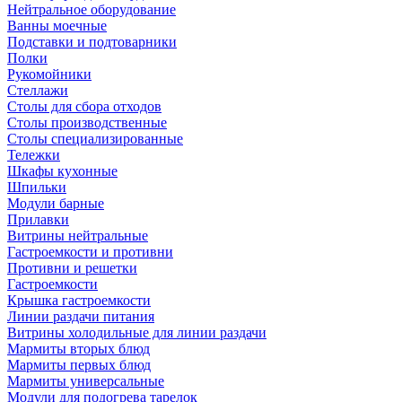
Нейтральное оборудование
Ванны моечные
Подставки и подтоварники
Полки
Рукомойники
Стеллажи
Столы для сбора отходов
Столы производственные
Столы специализированные
Тележки
Шкафы кухонные
Шпильки
Модули барные
Прилавки
Витрины нейтральные
Гастроемкости и противни
Противни и решетки
Гастроемкости
Крышка гастроемкости
Линии раздачи питания
Витрины холодильные для линии раздачи
Мармиты вторых блюд
Мармиты первых блюд
Мармиты универсальные
Модули для подогрева тарелок