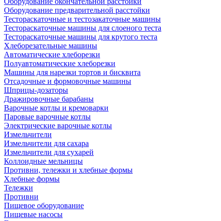
Оборудование окончательной расстойки
Оборудование предварительной расстойки
Тестораскаточные и тестозакаточные машины
Тестораскаточные машины для слоеного теста
Тестораскаточные машины для крутого теста
Хлеборезательные машины
Автоматические хлеборезки
Полуавтоматические хлеборезки
Машины для нарезки тортов и бисквита
Отсадочные и формовочные машины
Шприцы-дозаторы
Дражировочные барабаны
Варочные котлы и кремоварки
Паровые варочные котлы
Электрические варочные котлы
Измельчители
Измельчители для сахара
Измельчители для сухарей
Коллоидные мельницы
Противни, тележки и хлебные формы
Хлебные формы
Тележки
Противни
Пищевое оборудование
Пищевые насосы