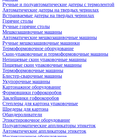
Ручные и полуавтоматические датеры с термолентой
Автоматические датеры на твердых чернилах
Встраиваемые датеры на твердых чернилах
Горячие столы
Ручные горячие столы
Мешкозашивочные машины
Автоматические мешкозашивочные машины
Ручные мешкозашивочные машинки
Термоформовочное оборудование
Скин-упаковочные и термоформовочные машины
Непищевые скин упаковочные машины
Пищевые скин упаковочные машины
Термоформовочные машины
Блистер-сварочные машины
Укупорочные машины
Картонажное оборудование
Формовщики гофрокоробов
Заклейщики гофрокоробов
Степлеры для картона упаковочные
Шредеры для картона
Обандероливатели
Этикетировочное оборудование
Полуавтоматические аппликаторы этикеток
Автоматические аппликаторы этикеток
Инспекционное оборудование