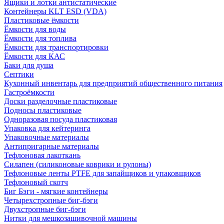
Ящики и лотки антистатические
Контейнеры KLT ESD (VDA)
Пластиковые ёмкости
Ёмкости для воды
Ёмкости для топлива
Ёмкости для транспортировки
Ёмкости для КАС
Баки для душа
Септики
Кухонный инвентарь для предприятий общественного питания
Гастроёмкости
Доски разделочные пластиковые
Подносы пластиковые
Одноразовая посуда пластиковая
Упаковка для кейтеринга
Упаковочные материалы
Антипригарные материалы
Тефлоновая лакоткань
Силапен (силиконовые коврики и рулоны)
Тефлоновые ленты PTFE для запайщиков и упаковщиков
Тефлоновый скотч
Биг Бэги - мягкие контейнеры
Четырехстропные биг-бэги
Двухстропные биг-бэги
Нитки для мешкозашивочной машины