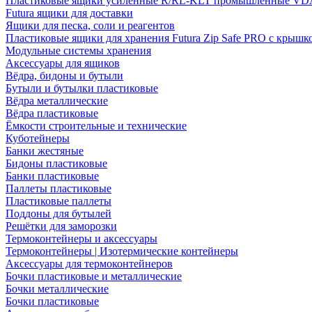
Пластиковые ящики усиленные R/RL-KLT промышленные VD
Futura ящики для доставки
Ящики для песка, соли и реагентов
Пластиковые ящики для хранения Futura Zip Safe PRO с крышк
Модульные системы хранения
Аксессуары для ящиков
Вёдра, бидоны и бутыли
Бутыли и бутылки пластиковые
Вёдра металлические
Вёдра пластиковые
Ёмкости строительные и технические
Куботейнеры
Банки жестяные
Бидоны пластиковые
Банки пластиковые
Паллеты пластиковые
Пластиковые паллеты
Поддоны для бутылей
Решётки для заморозки
Термоконтейнеры и аксессуары
Термоконтейнеры | Изотермические контейнеры
Аксессуары для термоконтейнеров
Бочки пластиковые и металлические
Бочки металлические
Бочки пластиковые