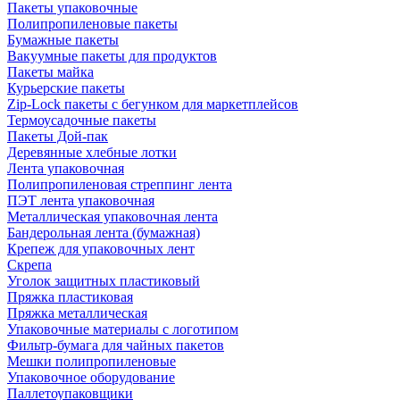
Пакеты упаковочные
Полипропиленовые пакеты
Бумажные пакеты
Вакуумные пакеты для продуктов
Пакеты майка
Курьерские пакеты
Zip-Lock пакеты с бегунком для маркетплейсов
Термоусадочные пакеты
Пакеты Дой-пак
Деревянные хлебные лотки
Лента упаковочная
Полипропиленовая стреппинг лента
ПЭТ лента упаковочная
Металлическая упаковочная лента
Бандерольная лента (бумажная)
Крепеж для упаковочных лент
Скрепа
Уголок защитных пластиковый
Пряжка пластиковая
Пряжка металлическая
Упаковочные материалы с логотипом
Фильтр-бумага для чайных пакетов
Мешки полипропиленовые
Упаковочное оборудование
Паллетоупаковщики