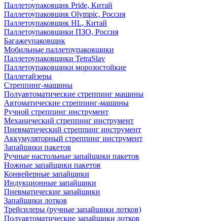
Паллетоупаковщик Pride, Китай
Паллетоупаковщик Olympic, Россия
Паллетоупаковщик HL, Китай
Паллетоупаковщики ПЗО, Россия
Багажеупаковщик
Мобильные паллетоупаковщики
Паллетоупаковщики TetraSlav
Паллетоупаковщики морозостойкие
Паллетайзеры
Стреппинг-машины
Полуавтоматические стреппинг машины
Автоматические стреппинг-машины
Ручной стреппинг инструмент
Механический стреппинг инструмент
Пневматический стреппинг инструмент
Аккумуляторный стреппинг инструмент
Запайщики пакетов
Ручные настольные запайщики пакетов
Ножные запайщики пакетов
Конвейерные запайщики
Индукционные запайщики
Пневматические запайщики
Запайщики лотков
Трейсилеры (ручные запайщики лотков)
Полуавтоматические запайщики лотков