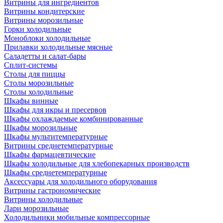
Витрины для ингредиентов
Витрины кондитерские
Витрины морозильные
Горки холодильные
Моноблоки холодильные
Прилавки холодильные мясные
Саладетты и салат-бары
Сплит-системы
Столы для пиццы
Столы морозильные
Столы холодильные
Шкафы винные
Шкафы для икры и пресервов
Шкафы охлаждаемые комбинированные
Шкафы морозильные
Шкафы мультитемпературные
Витрины среднетемпературные
Шкафы фармацевтические
Шкафы холодильные для хлебопекарных производств
Шкафы среднетемпературные
Аксессуары для холодильного оборудования
Витрины гастрономические
Витрины холодильные
Лари морозильные
Холодильники мобильные компрессорные