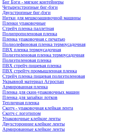
Биг Бэги - мягкие контейнеры
Четырехстропные биг-бэги
Двухстропные биг-бэги
Нитки для мешкозашивочной машины
Пленки упаковочные
Стрейч пленка паллетная
Полипропиленовая пленка
Пленка упаковочная с печатью
Полиолефиновая пленка термоусадочная
ПВХ пленка термоусадочная
Полиэтиленовая пленка термоусадочная
Полиэтиленовая пленка
ПВХ стрейч пищевая пленка
ПВХ стрейтч промышленная пленка
Стрейч пленка пищевая полиэтиленовая
Укрывной материал Агроспан
Армированная пленка
Пленка для скин-упаковочных машин
Пленка для запайки лотков
Тепличная пленка
Скотч - упаковочная клейкая лента
Скотч с логотипом
Упаковочные клейкие ленты
Двухсторонние клейкие ленты
Армированные клейкие ленты