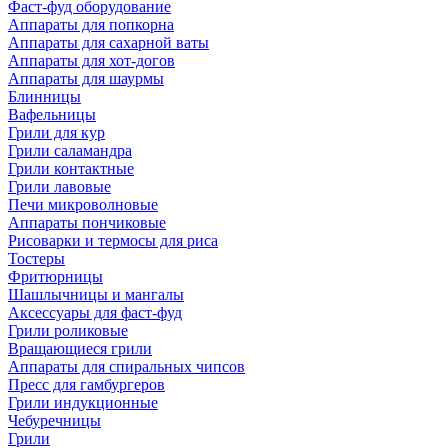
Фаст-фуд оборудование
Аппараты для попкорна
Аппараты для сахарной ваты
Аппараты для хот-догов
Аппараты для шаурмы
Блинницы
Вафельницы
Грили для кур
Грили саламандра
Грили контактные
Грили лавовые
Печи микроволновые
Аппараты пончиковые
Рисоварки и термосы для риса
Тостеры
Фритюрницы
Шашлычницы и мангалы
Аксессуары для фаст-фуд
Грили роликовые
Вращающиеся грили
Аппараты для спиральных чипсов
Пресс для гамбургеров
Грили индукционные
Чебуречницы
Грили