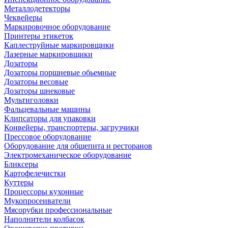
Металлодетекторы
Чеквейеры
Маркировочное оборудование
Принтеры этикеток
Каплеструйные маркировщики
Лазерные маркировщики
Дозаторы
Дозаторы поршневые обьемные
Дозаторы весовые
Дозаторы шнековые
Мультиголовки
Фальцевальные машины
Клипсаторы для упаковки
Конвейеры, транспортеры, загрузчики
Прессовое оборудование
Оборудование для общепита и ресторанов
Электромеханическое оборудование
Бликсеры
Картофелечистки
Куттеры
Процессоры кухонные
Мукопросеиватели
Мясорубки профессиональные
Наполнители колбасок