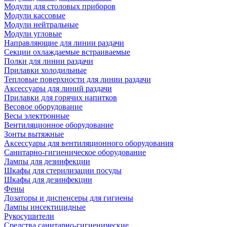
Модули для столовых приборов
Модули кассовые
Модули нейтральные
Модули угловые
Направляющие для линии раздачи
Секции охлаждаемые встраиваемые
Полки для линии раздачи
Прилавки холодильные
Тепловые поверхности для линии раздачи
Аксессуары для линий раздачи
Прилавки для горячих напитков
Весовое оборудование
Весы электронные
Вентиляционное оборудование
Зонты вытяжные
Аксессуары для вентиляционного оборудования
Санитарно-гигиеническое оборудование
Лампы для дезинфекции
Шкафы для стерилизации посуды
Шкафы для дезинфекции
Фены
Дозаторы и диспенсеры для гигиены
Лампы инсектицидные
Рукосушители
Средства санитарно-гигиенические