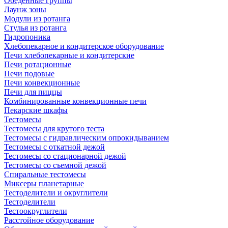
Обеденные группы
Лаунж зоны
Модули из ротанга
Стулья из ротанга
Гидропоника
Хлебопекарное и кондитерское оборудование
Печи хлебопекарные и кондитерские
Печи ротационные
Печи подовые
Печи конвекционные
Печи для пиццы
Комбинированные конвекционные печи
Пекарские шкафы
Тестомесы
Тестомесы для крутого теста
Тестомесы с гидравлическим опрокидыванием
Тестомесы с откатной дежой
Тестомесы со стационарной дежой
Тестомесы со съемной дежой
Спиральные тестомесы
Миксеры планетарные
Тестоделители и округлители
Тестоделители
Тестоокруглители
Расстойное оборудование