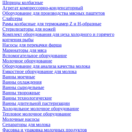
Шприцы колбасные
Агрегат компрессорно-конденсаторный
Оборудование для производства мясных паштетов
Слайсеры
Рамы колбасные для термокамер Z и H-образные
Стерилизаторы для ножей
Комплект оборудования для цеха холодного и горячего
копчения рыбы
Насосы для перекачки фарша
Маринаторы для мяса
Вспомогательное оборудование
Молочное оборудование
Оборудование для анализа качества молока
Емкостное оборудование для молока
Ванны моечные
Ванны охлаждения
Ванны сыродельные
Ванны творожные
Ванны технологические
Ванны длительной пастеризации
Холодильное молочное оборудование
Тепловое молочное оборудование
Молочные насосы
Сепараторы для молока
Фасовка и упаковка молочных продуктов