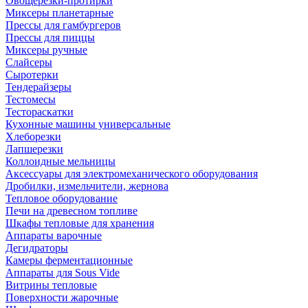
Овощерезки-протирки
Миксеры планетарные
Прессы для гамбургеров
Прессы для пиццы
Миксеры ручные
Слайсеры
Сыротерки
Тендерайзеры
Тестомесы
Тестораскатки
Кухонные машины универсальные
Хлеборезки
Лапшерезки
Коллоидные мельницы
Аксессуары для электромеханического оборудования
Дробилки, измельчители, жернова
Тепловое оборудование
Печи на древесном топливе
Шкафы тепловые для хранения
Аппараты варочные
Дегидраторы
Камеры ферментационные
Аппараты для Sous Vide
Витрины тепловые
Поверхности жарочные