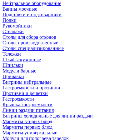
Нейтральное оборудование
Ванны моечные
Подставки и подтоварники
Полки
Рукомойники
Стеллажи
Столы для сбора отходов
Столы производственные
Столы специализированные
Тележки
Шкафы кухонные
Шпильки
Модули барные
Прилавки
Витрины нейтральные
Гастроемкости и противни
Противни и решетки
Гастроемкости
Крышка гастроемкости
Линии раздачи питания
Витрины холодильные для линии раздачи
Мармиты вторых блюд
Мармиты первых блюд
Мармиты универсальные
Модули для подогрева тарелок