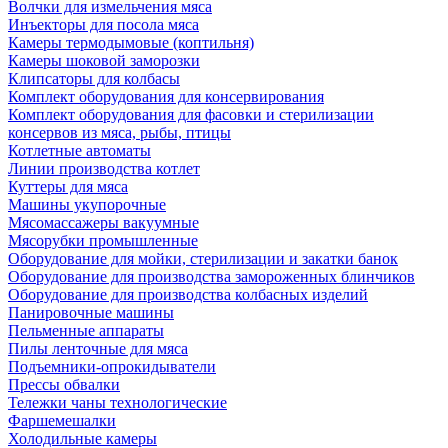
Волчки для измельчения мяса
Инъекторы для посола мяса
Камеры термодымовые (коптильня)
Камеры шоковой заморозки
Клипсаторы для колбасы
Комплект оборудования для консервирования
Комплект оборудования для фасовки и стерилизации
консервов из мяса, рыбы, птицы
Котлетные автоматы
Линии производства котлет
Куттеры для мяса
Машины укупорочные
Мясомассажеры вакуумные
Мясорубки промышленные
Оборудование для мойки, стерилизации и закатки банок
Оборудование для производства замороженных блинчиков
Оборудование для производства колбасных изделий
Панировочные машины
Пельменные аппараты
Пилы ленточные для мяса
Подъемники-опрокидыватели
Прессы обвалки
Тележки чаны технологические
Фаршемешалки
Холодильные камеры