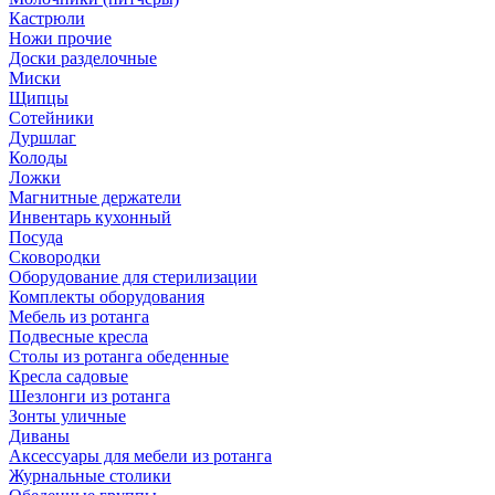
Кастрюли
Ножи прочие
Доски разделочные
Миски
Щипцы
Сотейники
Дуршлаг
Колоды
Ложки
Магнитные держатели
Инвентарь кухонный
Посуда
Сковородки
Оборудование для стерилизации
Комплекты оборудования
Мебель из ротанга
Подвесные кресла
Столы из ротанга обеденные
Кресла садовые
Шезлонги из ротанга
Зонты уличные
Диваны
Аксессуары для мебели из ротанга
Журнальные столики