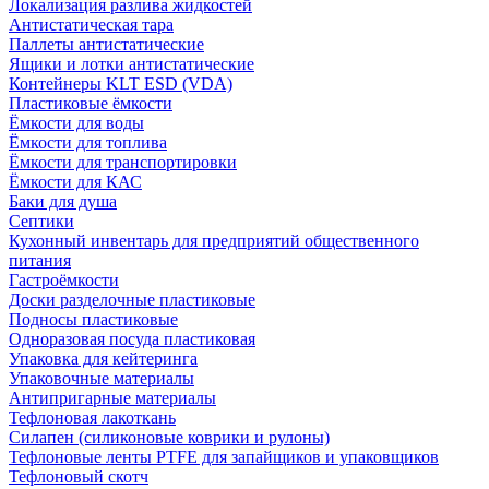
Локализация разлива жидкостей
Антистатическая тара
Паллеты антистатические
Ящики и лотки антистатические
Контейнеры KLT ESD (VDA)
Пластиковые ёмкости
Ёмкости для воды
Ёмкости для топлива
Ёмкости для транспортировки
Ёмкости для КАС
Баки для душа
Септики
Кухонный инвентарь для предприятий общественного
питания
Гастроёмкости
Доски разделочные пластиковые
Подносы пластиковые
Одноразовая посуда пластиковая
Упаковка для кейтеринга
Упаковочные материалы
Антипригарные материалы
Тефлоновая лакоткань
Силапен (силиконовые коврики и рулоны)
Тефлоновые ленты PTFE для запайщиков и упаковщиков
Тефлоновый скотч