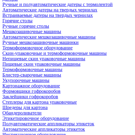
Ручные и полуавтоматические датеры с термолентой
Автоматические датеры на твердых чернилах
Встраиваемые датеры на твердых чернилах
Горячие столы
Ручные горячие столы
Мешкозашивочные машины
Автоматические мешкозашивочные машины
Ручные мешкозашивочные машинки
Термоформовочное оборудование
Скин-упаковочные и термоформовочные машины
Непищевые скин упаковочные машины
Пищевые скин упаковочные машины
Термоформовочные машины
Блистер-сварочные машины
Укупорочные машины
Картонажное оборудование
Формовщики гофрокоробов
Заклейщики гофрокоробов
Степлеры для картона упаковочные
Шредеры для картона
Обандероливатели
Этикетировочное оборудование
Полуавтоматические аппликаторы этикеток
Автоматические аппликаторы этикеток
Инспекционное оборудование