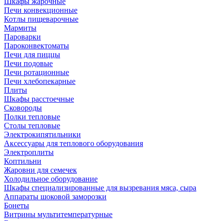
Шкафы жарочные
Печи конвекционные
Котлы пищеварочные
Мармиты
Пароварки
Пароконвектоматы
Печи для пиццы
Печи подовые
Печи ротационные
Печи хлебопекарные
Плиты
Шкафы расстоечные
Сковороды
Полки тепловые
Столы тепловые
Электрокипятильники
Аксессуары для теплового оборудования
Электроплиты
Коптильни
Жаровни для семечек
Холодильное оборудование
Шкафы специализированные для вызревания мяса, сыра
Аппараты шоковой заморозки
Бонеты
Витрины мультитемпературные