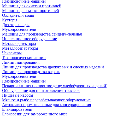
Глазировочные машины
Машины для очистки противней
Машины для смазки противней
Охладители воды
Куттеры
Дозаторы воды
Мукопросеиватели
Машины для производства сэндвич-печенья
Инспекционное оборудование
Металлодетекторы
Металлосепараторы
Чеквейеры
Технологические линии
Линии глазирования
Линии для производства дрожжевых и слоеных изделий
Линии для производства вафель
Мукопросеиватели
Глазировочные машины
Пекарни (линия по производству хлебобулочных изделий)
Оборудование для приготовления заквасок
Пищевые насосы
Мясное и рыбо перерабатывающее оборудование
Автоклавы промышленные для консервирования
Бланширователи
Блокорезки для замороженного мяса