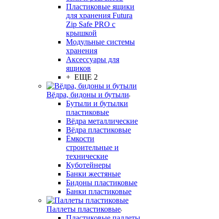
Пластиковые ящики
для хранения Futura
Zip Safe PRO с
крышкой
Модульные системы
хранения
Аксессуары для
ящиков
+ ЕЩЕ 2
Вёдра, бидоны и бутыли
Бутыли и бутылки
пластиковые
Вёдра металлические
Вёдра пластиковые
Ёмкости
строительные и
технические
Куботейнеры
Банки жестяные
Бидоны пластиковые
Банки пластиковые
Паллеты пластиковые
Пластиковые паллеты