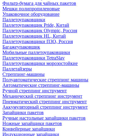
Фильтр-бумага для чайных пакетов
Мешки полипропиленовые
Упаковочное оборудование
Паллетоупаковщики
Паллетоупаковщик Pride, Китай
Паллетоупаковщик Olympic, Россия
Паллетоупаковщик HL, Китай
Паллетоупаковщики ПЗО, Россия
Багажеупаковщик
Мобильные паллетоупаковщики
Паллетоупаковщики TetraSlav
Паллетоупаковщики морозостойкие
Паллетайзеры
Стреппинг-машины
Полуавтоматические стреппинг машины
Автоматические стреппинг-машины
Ручной стреппинг инструмент
Механический стреппинг инструмент
Пневматический стреппинг инструмент
Аккумуляторный стреппинг инструмент
Запайщики пакетов
Ручные настольные запайщики пакетов
Ножные запайщики пакетов
Конвейерные запайщики
Индукционные запайщики