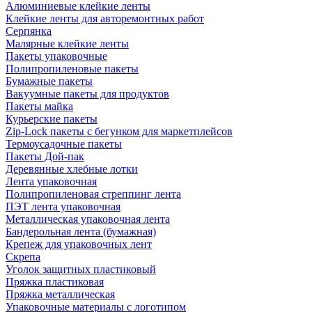
Алюминиевые клейкие ленты
Клейкие ленты для авторемонтных работ
Серпянка
Малярные клейкие ленты
Пакеты упаковочные
Полипропиленовые пакеты
Бумажные пакеты
Вакуумные пакеты для продуктов
Пакеты майка
Курьерские пакеты
Zip-Lock пакеты с бегунком для маркетплейсов
Термоусадочные пакеты
Пакеты Дой-пак
Деревянные хлебные лотки
Лента упаковочная
Полипропиленовая стреппинг лента
ПЭТ лента упаковочная
Металлическая упаковочная лента
Бандерольная лента (бумажная)
Крепеж для упаковочных лент
Скрепа
Уголок защитных пластиковый
Пряжка пластиковая
Пряжка металлическая
Упаковочные материалы с логотипом