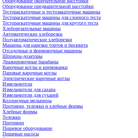
Оборудование окончательной расстойки
Оборудование предварительной расстойки
Тестораскаточные и тестозакаточные машины
Тестораскаточные машины для слоеного теста
Тестораскаточные машины для крутого теста
Хлеборезательные машины
Автоматические хлеборезки
Полуавтоматические хлеборезки
Машины для нарезки тортов и бисквита
Отсадочные и формовочные машины
Шприцы-дозаторы
Дражировочные барабаны
Варочные котлы и кремоварки
Паровые варочные котлы
Электрические варочные котлы
Измельчители
Измельчители для сахара
Измельчители для сухарей
Коллоидные мельницы
Противни, тележки и хлебные формы
Хлебные формы
Тележки
Противни
Пищевое оборудование
Пищевые насосы