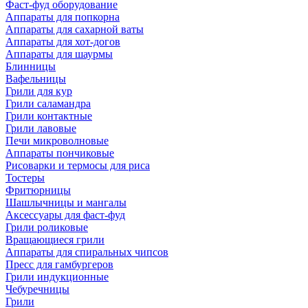
Фаст-фуд оборудование
Аппараты для попкорна
Аппараты для сахарной ваты
Аппараты для хот-догов
Аппараты для шаурмы
Блинницы
Вафельницы
Грили для кур
Грили саламандра
Грили контактные
Грили лавовые
Печи микроволновые
Аппараты пончиковые
Рисоварки и термосы для риса
Тостеры
Фритюрницы
Шашлычницы и мангалы
Аксессуары для фаст-фуд
Грили роликовые
Вращающиеся грили
Аппараты для спиральных чипсов
Пресс для гамбургеров
Грили индукционные
Чебуречницы
Грили