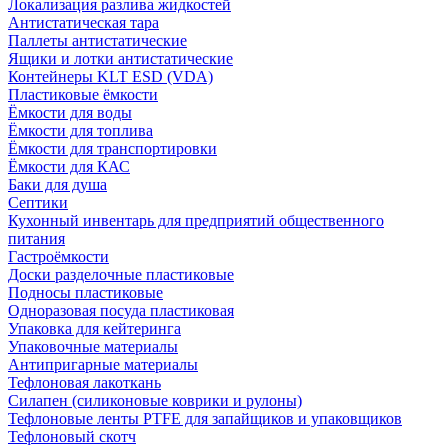
Локализация разлива жидкостей
Антистатическая тара
Паллеты антистатические
Ящики и лотки антистатические
Контейнеры KLT ESD (VDA)
Пластиковые ёмкости
Ёмкости для воды
Ёмкости для топлива
Ёмкости для транспортировки
Ёмкости для КАС
Баки для душа
Септики
Кухонный инвентарь для предприятий общественного
питания
Гастроёмкости
Доски разделочные пластиковые
Подносы пластиковые
Одноразовая посуда пластиковая
Упаковка для кейтеринга
Упаковочные материалы
Антипригарные материалы
Тефлоновая лакоткань
Силапен (силиконовые коврики и рулоны)
Тефлоновые ленты PTFE для запайщиков и упаковщиков
Тефлоновый скотч