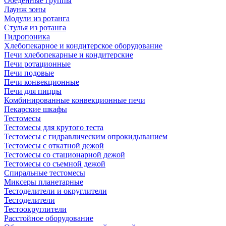
Обеденные группы
Лаунж зоны
Модули из ротанга
Стулья из ротанга
Гидропоника
Хлебопекарное и кондитерское оборудование
Печи хлебопекарные и кондитерские
Печи ротационные
Печи подовые
Печи конвекционные
Печи для пиццы
Комбинированные конвекционные печи
Пекарские шкафы
Тестомесы
Тестомесы для крутого теста
Тестомесы с гидравлическим опрокидыванием
Тестомесы с откатной дежой
Тестомесы со стационарной дежой
Тестомесы со съемной дежой
Спиральные тестомесы
Миксеры планетарные
Тестоделители и округлители
Тестоделители
Тестоокруглители
Расстойное оборудование