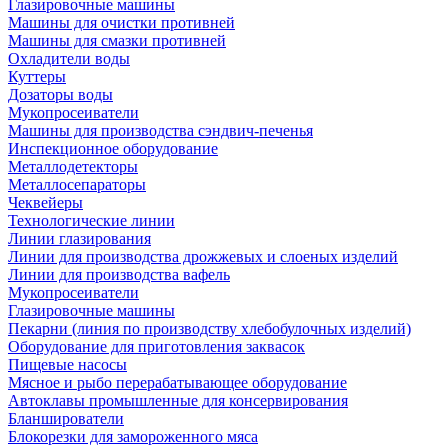
Глазировочные машины
Машины для очистки противней
Машины для смазки противней
Охладители воды
Куттеры
Дозаторы воды
Мукопросеиватели
Машины для производства сэндвич-печенья
Инспекционное оборудование
Металлодетекторы
Металлосепараторы
Чеквейеры
Технологические линии
Линии глазирования
Линии для производства дрожжевых и слоеных изделий
Линии для производства вафель
Мукопросеиватели
Глазировочные машины
Пекарни (линия по производству хлебобулочных изделий)
Оборудование для приготовления заквасок
Пищевые насосы
Мясное и рыбо перерабатывающее оборудование
Автоклавы промышленные для консервирования
Бланширователи
Блокорезки для замороженного мяса