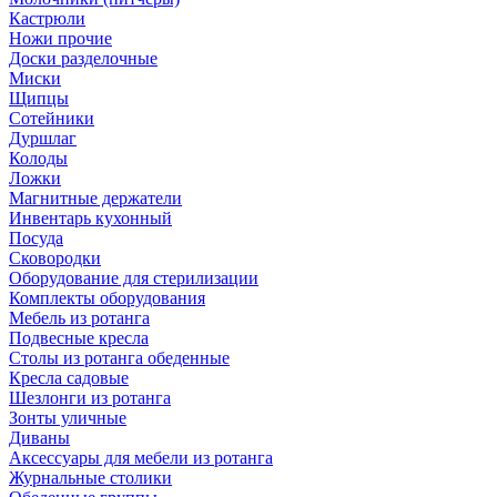
Кастрюли
Ножи прочие
Доски разделочные
Миски
Щипцы
Сотейники
Дуршлаг
Колоды
Ложки
Магнитные держатели
Инвентарь кухонный
Посуда
Сковородки
Оборудование для стерилизации
Комплекты оборудования
Мебель из ротанга
Подвесные кресла
Столы из ротанга обеденные
Кресла садовые
Шезлонги из ротанга
Зонты уличные
Диваны
Аксессуары для мебели из ротанга
Журнальные столики