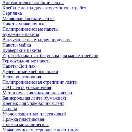
Алюминиевые клейкие ленты
Клейкие ленты для авторемонтных работ
Серпянка
Малярные клейкие ленты
Пакеты упаковочные
Полипропиленовые пакеты
Бумажные пакеты
Вакуумные пакеты для продуктов
Пакеты майка
Курьерские пакеты
Zip-Lock пакеты с бегунком для маркетплейсов
Термоусадочные пакеты
Пакеты Дой-пак
Деревянные хлебные лотки
Лента упаковочная
Полипропиленовая стреппинг лента
ПЭТ лента упаковочная
Металлическая упаковочная лента
Бандерольная лента (бумажная)
Крепеж для упаковочных лент
Скрепа
Уголок защитных пластиковый
Пряжка пластиковая
Пряжка металлическая
Упаковочные материалы с логотипом