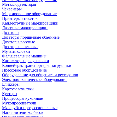
Металлодетекторы
Чеквейеры
Маркировочное оборудование
Принтеры этикеток
Каплеструйные маркировщики
Лазерные маркировщики
Дозаторы
Дозаторы поршневые обьемные
Дозаторы весовые
Дозаторы шнековые
Мультиголовки
Фальцевальные машины
Клипсаторы для упаковки
Конвейеры, транспортеры, загрузчики
Прессовое оборудование
Оборудование для общепита и ресторанов
Электромеханическое оборудование
Бликсеры
Картофелечистки
Куттеры
Процессоры кухонные
Мукопросеиватели
Мясорубки профессиональные
Наполнители колбасок