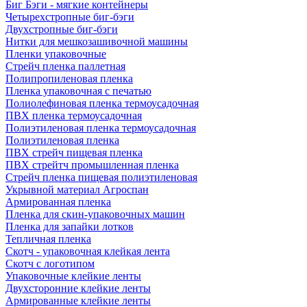
Биг Бэги - мягкие контейнеры
Четырехстропные биг-бэги
Двухстропные биг-бэги
Нитки для мешкозашивочной машины
Пленки упаковочные
Стрейч пленка паллетная
Полипропиленовая пленка
Пленка упаковочная с печатью
Полиолефиновая пленка термоусадочная
ПВХ пленка термоусадочная
Полиэтиленовая пленка термоусадочная
Полиэтиленовая пленка
ПВХ стрейч пищевая пленка
ПВХ стрейтч промышленная пленка
Стрейч пленка пищевая полиэтиленовая
Укрывной материал Агроспан
Армированная пленка
Пленка для скин-упаковочных машин
Пленка для запайки лотков
Тепличная пленка
Скотч - упаковочная клейкая лента
Скотч с логотипом
Упаковочные клейкие ленты
Двухсторонние клейкие ленты
Армированные клейкие ленты