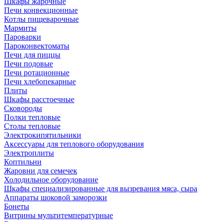
Шкафы жарочные
Печи конвекционные
Котлы пищеварочные
Мармиты
Пароварки
Пароконвектоматы
Печи для пиццы
Печи подовые
Печи ротационные
Печи хлебопекарные
Плиты
Шкафы расстоечные
Сковороды
Полки тепловые
Столы тепловые
Электрокипятильники
Аксессуары для теплового оборудования
Электроплиты
Коптильни
Жаровни для семечек
Холодильное оборудование
Шкафы специализированные для вызревания мяса, сыра
Аппараты шоковой заморозки
Бонеты
Витрины мультитемпературные