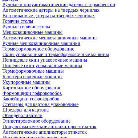
Ручные и полуавтоматические датеры с термолентой
Автоматические датеры на твердых чернилах
Встраиваемые датеры на твердых чернилах
Горячие столы
Ручные горячие столы
Мешкозашивочные машины
Автоматические мешкозашивочные машины
Ручные мешкозашивочные машинки
Термоформовочное оборудование
Скин-упаковочные и термоформовочные машины
Непищевые скин упаковочные машины
Пищевые скин упаковочные машины
Термоформовочные машины
Блистер-сварочные машины
Укупорочные машины
Картонажное оборудование
Формовщики гофрокоробов
Заклейщики гофрокоробов
Степлеры для картона упаковочные
Шредеры для картона
Обандероливатели
Этикетировочное оборудование
Полуавтоматические аппликаторы этикеток
Автоматические аппликаторы этикеток
Инспекционное оборудование