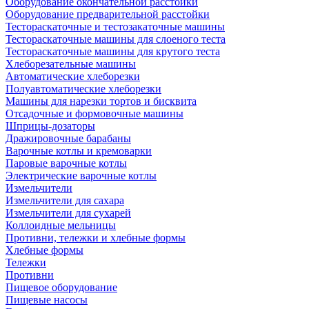
Оборудование окончательной расстойки
Оборудование предварительной расстойки
Тестораскаточные и тестозакаточные машины
Тестораскаточные машины для слоеного теста
Тестораскаточные машины для крутого теста
Хлеборезательные машины
Автоматические хлеборезки
Полуавтоматические хлеборезки
Машины для нарезки тортов и бисквита
Отсадочные и формовочные машины
Шприцы-дозаторы
Дражировочные барабаны
Варочные котлы и кремоварки
Паровые варочные котлы
Электрические варочные котлы
Измельчители
Измельчители для сахара
Измельчители для сухарей
Коллоидные мельницы
Противни, тележки и хлебные формы
Хлебные формы
Тележки
Противни
Пищевое оборудование
Пищевые насосы