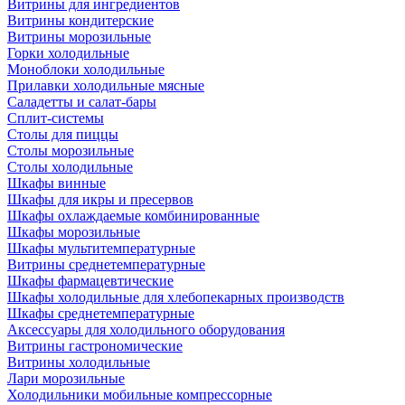
Витрины для ингредиентов
Витрины кондитерские
Витрины морозильные
Горки холодильные
Моноблоки холодильные
Прилавки холодильные мясные
Саладетты и салат-бары
Сплит-системы
Столы для пиццы
Столы морозильные
Столы холодильные
Шкафы винные
Шкафы для икры и пресервов
Шкафы охлаждаемые комбинированные
Шкафы морозильные
Шкафы мультитемпературные
Витрины среднетемпературные
Шкафы фармацевтические
Шкафы холодильные для хлебопекарных производств
Шкафы среднетемпературные
Аксессуары для холодильного оборудования
Витрины гастрономические
Витрины холодильные
Лари морозильные
Холодильники мобильные компрессорные