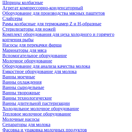
Шприцы колбасные
Агрегат компрессорно-конденсаторный
Оборудование для производства мясных паштетов
Слайсеры
Рамы колбасные для термокамер Z и H-образные
Стерилизаторы для ножей
Комплект оборудования для цеха холодного и горячего
копчения рыбы
Насосы для перекачки фарша
Маринаторы для мяса
Вспомогательное оборудование
Молочное оборудование
Оборудование для анализа качества молока
Емкостное оборудование для молока
Ванны моечные
Ванны охлаждения
Ванны сыродельные
Ванны творожные
Ванны технологические
Ванны длительной пастеризации
Холодильное молочное оборудование
Тепловое молочное оборудование
Молочные насосы
Сепараторы для молока
Фасовка и упаковка молочных продуктов