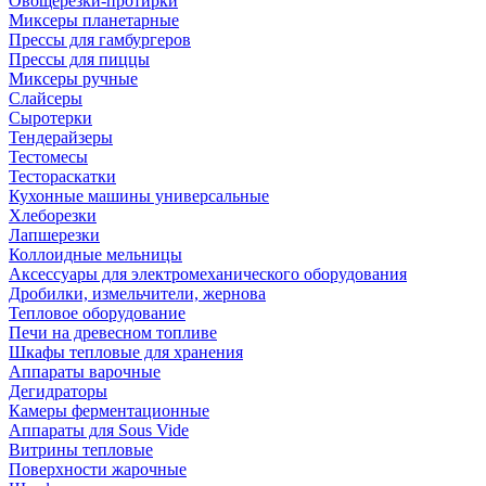
Овощерезки-протирки
Миксеры планетарные
Прессы для гамбургеров
Прессы для пиццы
Миксеры ручные
Слайсеры
Сыротерки
Тендерайзеры
Тестомесы
Тестораскатки
Кухонные машины универсальные
Хлеборезки
Лапшерезки
Коллоидные мельницы
Аксессуары для электромеханического оборудования
Дробилки, измельчители, жернова
Тепловое оборудование
Печи на древесном топливе
Шкафы тепловые для хранения
Аппараты варочные
Дегидраторы
Камеры ферментационные
Аппараты для Sous Vide
Витрины тепловые
Поверхности жарочные