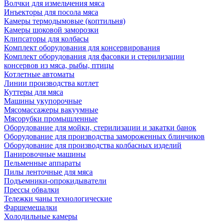
Волчки для измельчения мяса
Инъекторы для посола мяса
Камеры термодымовые (коптильня)
Камеры шоковой заморозки
Клипсаторы для колбасы
Комплект оборудования для консервирования
Комплект оборудования для фасовки и стерилизации
консервов из мяса, рыбы, птицы
Котлетные автоматы
Линии производства котлет
Куттеры для мяса
Машины укупорочные
Мясомассажеры вакуумные
Мясорубки промышленные
Оборудование для мойки, стерилизации и закатки банок
Оборудование для производства замороженных блинчиков
Оборудование для производства колбасных изделий
Панировочные машины
Пельменные аппараты
Пилы ленточные для мяса
Подъемники-опрокидыватели
Прессы обвалки
Тележки чаны технологические
Фаршемешалки
Холодильные камеры