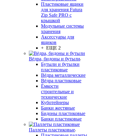
Пластиковые ящики
для хранения Futura
Zip Safe PRO с
крышкой
Модульные системы
хранения
Аксессуары для
ящиков
+ ЕЩЕ 2
Вёдра, бидоны и бутыли
Бутыли и бутылки
пластиковые
Вёдра металлические
Вёдра пластиковые
Ёмкости
строительные и
технические
Куботейнеры
Банки жестяные
Бидоны пластиковые
Банки пластиковые
Паллеты пластиковые
Пластиковые паллеты