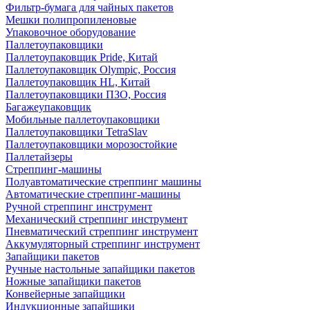
Фильтр-бумага для чайных пакетов
Мешки полипропиленовые
Упаковочное оборудование
Паллетоупаковщики
Паллетоупаковщик Pride, Китай
Паллетоупаковщик Olympic, Россия
Паллетоупаковщик HL, Китай
Паллетоупаковщики ПЗО, Россия
Багажеупаковщик
Мобильные паллетоупаковщики
Паллетоупаковщики TetraSlav
Паллетоупаковщики морозостойкие
Паллетайзеры
Стреппинг-машины
Полуавтоматические стреппинг машины
Автоматические стреппинг-машины
Ручной стреппинг инструмент
Механический стреппинг инструмент
Пневматический стреппинг инструмент
Аккумуляторный стреппинг инструмент
Запайщики пакетов
Ручные настольные запайщики пакетов
Ножные запайщики пакетов
Конвейерные запайщики
Индукционные запайщики