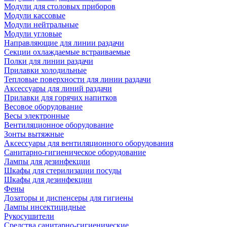
Модули для столовых приборов
Модули кассовые
Модули нейтральные
Модули угловые
Направляющие для линии раздачи
Секции охлаждаемые встраиваемые
Полки для линии раздачи
Прилавки холодильные
Тепловые поверхности для линии раздачи
Аксессуары для линий раздачи
Прилавки для горячих напитков
Весовое оборудование
Весы электронные
Вентиляционное оборудование
Зонты вытяжные
Аксессуары для вентиляционного оборудования
Санитарно-гигиеническое оборудование
Лампы для дезинфекции
Шкафы для стерилизации посуды
Шкафы для дезинфекции
Фены
Дозаторы и диспенсеры для гигиены
Лампы инсектицидные
Рукосушители
Средства санитарно-гигиенические