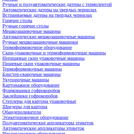
Ручные и полуавтоматические датеры с термолентой
Автоматические датеры на твердых чернилах
Встраиваемые датеры на твердых чернилах
Горячие столы
Ручные горячие столы
Мешкозашивочные машины
Автоматические мешкозашивочные машины
Ручные мешкозашивочные машинки
Термоформовочное оборудование
Скин-упаковочные и термоформовочные машины
Непищевые скин упаковочные машины
Пищевые скин упаковочные машины
Термоформовочные машины
Блистер-сварочные машины
Укупорочные машины
Картонажное оборудование
Формовщики гофрокоробов
Заклейщики гофрокоробов
Степлеры для картона упаковочные
Шредеры для картона
Обандероливатели
Этикетировочное оборудование
Полуавтоматические аппликаторы этикеток
Автоматические аппликаторы этикеток
Инспекционное оборудование