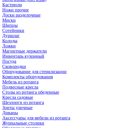
Кастрюли
Ножи прочие
Доски разделочные
Миски
Щипцы
Сотейники
Дуршлаг
Колоды
Ложки
Магнитные держатели
Инвентарь кухонный
Посуда
Сковородки
Оборудование для стерилизации
Комплекты оборудования
Мебель из ротанга
Подвесные кресла
Столы из ротанга обеденные
Кресла садовые
Шезлонги из ротанга
Зонты уличные
Диваны
Аксессуары для мебели из ротанга
Журнальные столики