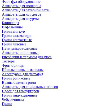
Фаст-фуд оборудование
Аппараты для попкорна
Аппараты для сахарной ваты
Аппараты для хот-догов
Аппараты для шаурмы
Блинницы
Вафельницы
Грили для кур
Грили саламандра
Грили контактные
Грили лавовые
Печи микроволновые
Аппараты пончиковые
Рисоварки и термосы для риса
Тостеры
Фритюрницы
Шашлычницы и мангалы
Аксессуары для фаст-фуд
Грили роликовые
Вращающиеся грили
Аппараты для спиральных чипсов
Пресс для гамбургеров
Грили индукционные
Чебуречницы
Грили