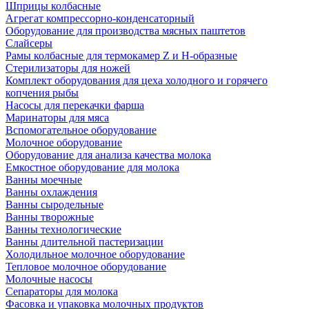
Шприцы колбасные
Агрегат компрессорно-конденсаторный
Оборудование для производства мясных паштетов
Слайсеры
Рамы колбасные для термокамер Z и H-образные
Стерилизаторы для ножей
Комплект оборудования для цеха холодного и горячего
копчения рыбы
Насосы для перекачки фарша
Маринаторы для мяса
Вспомогательное оборудование
Молочное оборудование
Оборудование для анализа качества молока
Емкостное оборудование для молока
Ванны моечные
Ванны охлаждения
Ванны сыродельные
Ванны творожные
Ванны технологические
Ванны длительной пастеризации
Холодильное молочное оборудование
Тепловое молочное оборудование
Молочные насосы
Сепараторы для молока
Фасовка и упаковка молочных продуктов