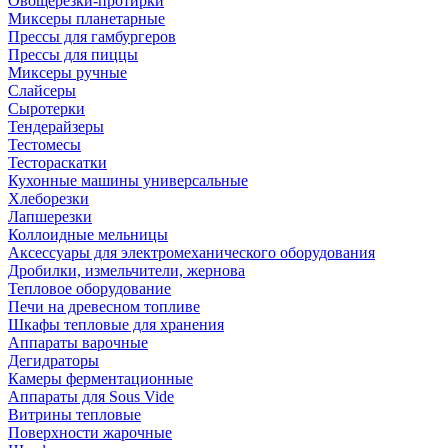
Овощерезки-протирки
Миксеры планетарные
Прессы для гамбургеров
Прессы для пиццы
Миксеры ручные
Слайсеры
Сыротерки
Тендерайзеры
Тестомесы
Тестораскатки
Кухонные машины универсальные
Хлеборезки
Лапшерезки
Коллоидные мельницы
Аксессуары для электромеханического оборудования
Дробилки, измельчители, жернова
Тепловое оборудование
Печи на древесном топливе
Шкафы тепловые для хранения
Аппараты варочные
Дегидраторы
Камеры ферментационные
Аппараты для Sous Vide
Витрины тепловые
Поверхности жарочные