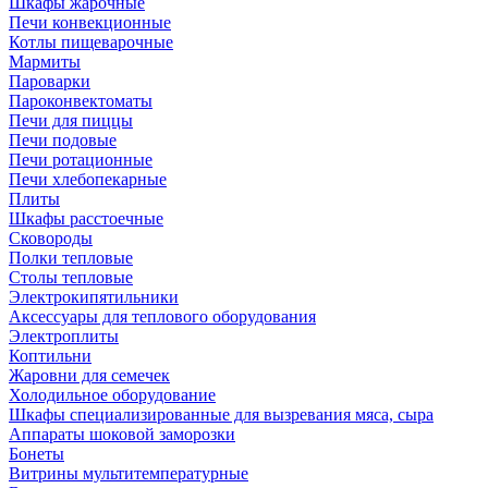
Шкафы жарочные
Печи конвекционные
Котлы пищеварочные
Мармиты
Пароварки
Пароконвектоматы
Печи для пиццы
Печи подовые
Печи ротационные
Печи хлебопекарные
Плиты
Шкафы расстоечные
Сковороды
Полки тепловые
Столы тепловые
Электрокипятильники
Аксессуары для теплового оборудования
Электроплиты
Коптильни
Жаровни для семечек
Холодильное оборудование
Шкафы специализированные для вызревания мяса, сыра
Аппараты шоковой заморозки
Бонеты
Витрины мультитемпературные