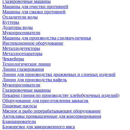
Глазировочные машины
Машины для очистки противней
Машины для смазки противней
Охладители воды
Куттеры
Дозаторы воды
Мукопросеиватели
Машины для производства сэндвич-печенья
Инспекционное оборудование
Металлодетекторы
Металлосепараторы
Чеквейеры
Технологические линии
Линии глазирования
Линии для производства дрожжевых и слоеных изделий
Линии для производства вафель
Мукопросеиватели
Глазировочные машины
Пекарни (линия по производству хлебобулочных изделий)
Оборудование для приготовления заквасок
Пищевые насосы
Мясное и рыбо перерабатывающее оборудование
Автоклавы промышленные для консервирования
Бланширователи
Блокорезки для замороженного мяса