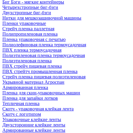
Биг Бэги - мягкие контейнеры
Четырехстропные биг-бэги
Двухстропные биг-бэги
Нитки для мешкозашивочной машины
Пленки упаковочные
Стрейч пленка паллетная
Полипропиленовая пленка
Пленка упаковочная с печатью
Полиолефиновая пленка термоусадочная
ПВХ пленка термоусадочная
Полиэтиленовая пленка термоусадочная
Полиэтиленовая пленка
ПВХ стрейч пищевая пленка
ПВХ стрейтч промышленная пленка
Стрейч пленка пищевая полиэтиленовая
Укрывной материал Агроспан
Армированная пленка
Пленка для скин-упаковочных машин
Пленка для запайки лотков
Тепличная пленка
Скотч - упаковочная клейкая лента
Скотч с логотипом
Упаковочные клейкие ленты
Двухсторонние клейкие ленты
Армированные клейкие ленты