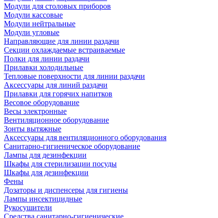
Модули для столовых приборов
Модули кассовые
Модули нейтральные
Модули угловые
Направляющие для линии раздачи
Секции охлаждаемые встраиваемые
Полки для линии раздачи
Прилавки холодильные
Тепловые поверхности для линии раздачи
Аксессуары для линий раздачи
Прилавки для горячих напитков
Весовое оборудование
Весы электронные
Вентиляционное оборудование
Зонты вытяжные
Аксессуары для вентиляционного оборудования
Санитарно-гигиеническое оборудование
Лампы для дезинфекции
Шкафы для стерилизации посуды
Шкафы для дезинфекции
Фены
Дозаторы и диспенсеры для гигиены
Лампы инсектицидные
Рукосушители
Средства санитарно-гигиенические