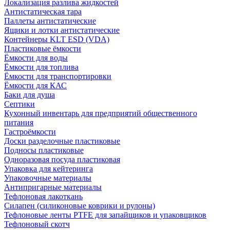
Локализация разлива жидкостей
Антистатическая тара
Паллеты антистатические
Ящики и лотки антистатические
Контейнеры KLT ESD (VDA)
Пластиковые ёмкости
Ёмкости для воды
Ёмкости для топлива
Ёмкости для транспортировки
Ёмкости для КАС
Баки для душа
Септики
Кухонный инвентарь для предприятий общественного
питания
Гастроёмкости
Доски разделочные пластиковые
Подносы пластиковые
Одноразовая посуда пластиковая
Упаковка для кейтеринга
Упаковочные материалы
Антипригарные материалы
Тефлоновая лакоткань
Силапен (силиконовые коврики и рулоны)
Тефлоновые ленты PTFE для запайщиков и упаковщиков
Тефлоновый скотч