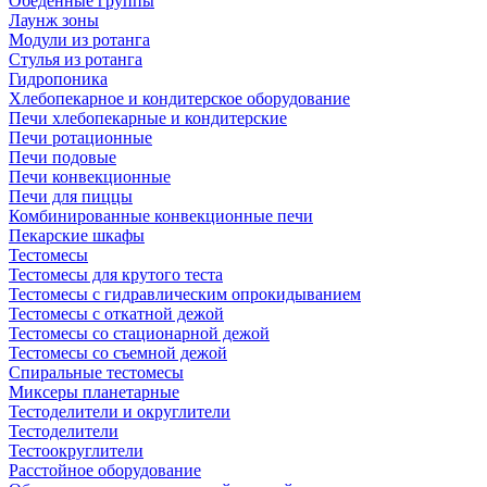
Обеденные группы
Лаунж зоны
Модули из ротанга
Стулья из ротанга
Гидропоника
Хлебопекарное и кондитерское оборудование
Печи хлебопекарные и кондитерские
Печи ротационные
Печи подовые
Печи конвекционные
Печи для пиццы
Комбинированные конвекционные печи
Пекарские шкафы
Тестомесы
Тестомесы для крутого теста
Тестомесы с гидравлическим опрокидыванием
Тестомесы с откатной дежой
Тестомесы со стационарной дежой
Тестомесы со съемной дежой
Спиральные тестомесы
Миксеры планетарные
Тестоделители и округлители
Тестоделители
Тестоокруглители
Расстойное оборудование