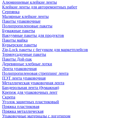
Алюминиевые клейкие ленты
Клейкие ленты для авторемонтных работ
Серпянка
Малярные клейкие ленты
Пакеты упаковочные
Полипропиленовые пакеты
Бумажные пакеты
Вакуумные пакеты для продуктов
Пакеты майка
Курьерские пакеты
Zip-Lock пакеты с бегунком для маркетплейсов
Термоусадочные пакеты
Пакеты Дой-пак
Деревянные хлебные лотки
Лента упаковочная
Полипропиленовая стреппинг лента
ПЭТ лента упаковочная
Металлическая упаковочная лента
Бандерольная лента (бумажная)
Крепеж для упаковочных лент
Скрепа
Уголок защитных пластиковый
Пряжка пластиковая
Пряжка металлическая
Упаковочные материалы с логотипом