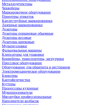
Металлодетекторы
Чеквейеры
Маркировочное оборудование
Принтеры этикеток
Каплеструйные маркировщики
Лазерные маркировщики
Дозаторы
Дозаторы поршневые обьемные
Дозаторы весовые
Дозаторы шнековые
Мультиголовки
Фальцевальные машины
Клипсаторы для упаковки
Конвейеры, транспортеры, загрузчики
Прессовое оборудование
Оборудование для общепита и ресторанов
Электромеханическое оборудование
Бликсеры
Картофелечистки
Куттеры
Процессоры кухонные
Мукопросеиватели
Мясорубки профессиональные
Наполнители колбасок