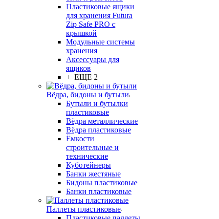
Пластиковые ящики
для хранения Futura
Zip Safe PRO с
крышкой
Модульные системы
хранения
Аксессуары для
ящиков
+ ЕЩЕ 2
Вёдра, бидоны и бутыли
Бутыли и бутылки
пластиковые
Вёдра металлические
Вёдра пластиковые
Ёмкости
строительные и
технические
Куботейнеры
Банки жестяные
Бидоны пластиковые
Банки пластиковые
Паллеты пластиковые
Пластиковые паллеты