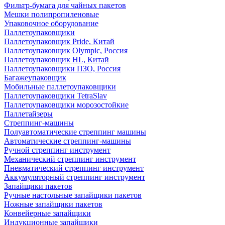
Фильтр-бумага для чайных пакетов
Мешки полипропиленовые
Упаковочное оборудование
Паллетоупаковщики
Паллетоупаковщик Pride, Китай
Паллетоупаковщик Olympic, Россия
Паллетоупаковщик HL, Китай
Паллетоупаковщики ПЗО, Россия
Багажеупаковщик
Мобильные паллетоупаковщики
Паллетоупаковщики TetraSlav
Паллетоупаковщики морозостойкие
Паллетайзеры
Стреппинг-машины
Полуавтоматические стреппинг машины
Автоматические стреппинг-машины
Ручной стреппинг инструмент
Механический стреппинг инструмент
Пневматический стреппинг инструмент
Аккумуляторный стреппинг инструмент
Запайщики пакетов
Ручные настольные запайщики пакетов
Ножные запайщики пакетов
Конвейерные запайщики
Индукционные запайщики