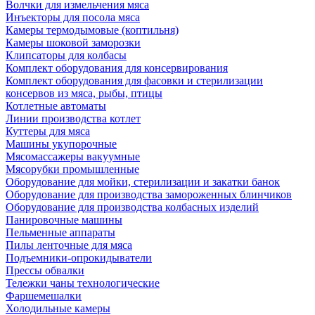
Волчки для измельчения мяса
Инъекторы для посола мяса
Камеры термодымовые (коптильня)
Камеры шоковой заморозки
Клипсаторы для колбасы
Комплект оборудования для консервирования
Комплект оборудования для фасовки и стерилизации
консервов из мяса, рыбы, птицы
Котлетные автоматы
Линии производства котлет
Куттеры для мяса
Машины укупорочные
Мясомассажеры вакуумные
Мясорубки промышленные
Оборудование для мойки, стерилизации и закатки банок
Оборудование для производства замороженных блинчиков
Оборудование для производства колбасных изделий
Панировочные машины
Пельменные аппараты
Пилы ленточные для мяса
Подъемники-опрокидыватели
Прессы обвалки
Тележки чаны технологические
Фаршемешалки
Холодильные камеры