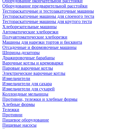
Оборудование окончательной расстойки
Оборудование предварительной расстойки
Тестораскаточные и тестозакаточные машины
Тестораскаточные машины для слоеного теста
Тестораскаточные машины для крутого теста
Хлеборезательные машины
Автоматические хлеборезки
Полуавтоматические хлеборезки
Машины для нарезки тортов и бисквита
Отсадочные и формовочные машины
Шприцы-дозаторы
Дражировочные барабаны
Варочные котлы и кремоварки
Паровые варочные котлы
Электрические варочные котлы
Измельчители
Измельчители для сахара
Измельчители для сухарей
Коллоидные мельницы
Противни, тележки и хлебные формы
Хлебные формы
Тележки
Противни
Пищевое оборудование
Пищевые насосы