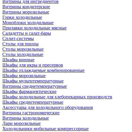
Витрины для ингредиентов
Витрины кондитерские
Витрины морозильные
Горки холодильные
Моноблоки холодильные
Прилавки холодильные мясные
Саладетты и салат-бары
Сплит-системы
Столы для пиццы
Столы морозильные
Столы холодильные
Шкафы винные
Шкафы для икры и пресервов
Шкафы охлаждаемые комбинированные
Шкафы морозильные
Шкафы мультитемпературные
Витрины среднетемпературные
Шкафы фармацевтические
Шкафы холодильные для хлебопекарных производств
Шкафы среднетемпературные
Аксессуары для холодильного оборудования
Витрины гастрономические
Витрины холодильные
Лари морозильные
Холодильники мобильные компрессорные