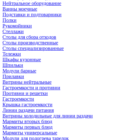
Нейтральное оборудование
Ванны моечные
Подставки и подтоварники
Полки
Рукомойники
Стеллажи
Столы для сбора отходов
Столы производственные
Столы специализированные
Тележки
Шкафы кухонные
Шпильки
Модули барные
Прилавки
Витрины нейтральные
Гастроемкости и противни
Противни и решетки
Гастроемкости
Крышка гастроемкости
Линии раздачи питания
Витрины холодильные для линии раздачи
Мармиты вторых блюд
Мармиты первых блюд
Мармиты универсальные
Модули для подогрева тарелок