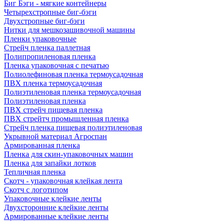
Биг Бэги - мягкие контейнеры
Четырехстропные биг-бэги
Двухстропные биг-бэги
Нитки для мешкозашивочной машины
Пленки упаковочные
Стрейч пленка паллетная
Полипропиленовая пленка
Пленка упаковочная с печатью
Полиолефиновая пленка термоусадочная
ПВХ пленка термоусадочная
Полиэтиленовая пленка термоусадочная
Полиэтиленовая пленка
ПВХ стрейч пищевая пленка
ПВХ стрейтч промышленная пленка
Стрейч пленка пищевая полиэтиленовая
Укрывной материал Агроспан
Армированная пленка
Пленка для скин-упаковочных машин
Пленка для запайки лотков
Тепличная пленка
Скотч - упаковочная клейкая лента
Скотч с логотипом
Упаковочные клейкие ленты
Двухсторонние клейкие ленты
Армированные клейкие ленты