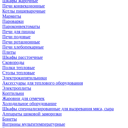
Шкафы жарочные
Печи конвекционные
Котлы пищеварочные
Мармиты
Пароварки
Пароконвектоматы
Печи для пиццы
Печи подовые
Печи ротационные
Печи хлебопекарные
Плиты
Шкафы расстоечные
Сковороды
Полки тепловые
Столы тепловые
Электрокипятильники
Аксессуары для теплового оборудования
Электроплиты
Коптильни
Жаровни для семечек
Холодильное оборудование
Шкафы специализированные для вызревания мяса, сыра
Аппараты шоковой заморозки
Бонеты
Витрины мультитемпературные