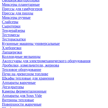
Овощерезки-протирки
Миксеры планетарные
Прессы для гамбургеров
Прессы для пиццы
Миксеры ручные
Слайсеры
Сыротерки
Тендерайзеры
Тестомесы
Тестораскатки
Кухонные машины универсальные
Хлеборезки
Лапшерезки
Коллоидные мельницы
Аксессуары для электромеханического оборудования
Дробилки, измельчители, жернова
Тепловое оборудование
Печи на древесном топливе
Шкафы тепловые для хранения
Аппараты варочные
Дегидраторы
Камеры ферментационные
Аппараты для Sous Vide
Витрины тепловые
Поверхности жарочные