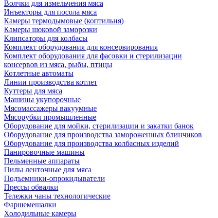
Волчки для измельчения мяса
Инъекторы для посола мяса
Камеры термодымовые (коптильня)
Камеры шоковой заморозки
Клипсаторы для колбасы
Комплект оборудования для консервирования
Комплект оборудования для фасовки и стерилизации
консервов из мяса, рыбы, птицы
Котлетные автоматы
Линии производства котлет
Куттеры для мяса
Машины укупорочные
Мясомассажеры вакуумные
Мясорубки промышленные
Оборудование для мойки, стерилизации и закатки банок
Оборудование для производства замороженных блинчиков
Оборудование для производства колбасных изделий
Панировочные машины
Пельменные аппараты
Пилы ленточные для мяса
Подъемники-опрокидыватели
Прессы обвалки
Тележки чаны технологические
Фаршемешалки
Холодильные камеры