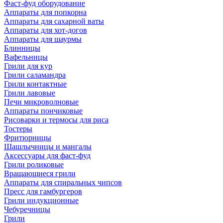
Фаст-фуд оборудование
Аппараты для попкорна
Аппараты для сахарной ваты
Аппараты для хот-догов
Аппараты для шаурмы
Блинницы
Вафельницы
Грили для кур
Грили саламандра
Грили контактные
Грили лавовые
Печи микроволновые
Аппараты пончиковые
Рисоварки и термосы для риса
Тостеры
Фритюрницы
Шашлычницы и мангалы
Аксессуары для фаст-фуд
Грили роликовые
Вращающиеся грили
Аппараты для спиральных чипсов
Пресс для гамбургеров
Грили индукционные
Чебуречницы
Грили