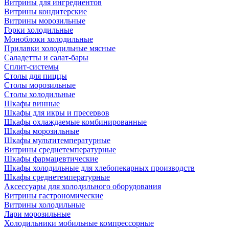
Витрины для ингредиентов
Витрины кондитерские
Витрины морозильные
Горки холодильные
Моноблоки холодильные
Прилавки холодильные мясные
Саладетты и салат-бары
Сплит-системы
Столы для пиццы
Столы морозильные
Столы холодильные
Шкафы винные
Шкафы для икры и пресервов
Шкафы охлаждаемые комбинированные
Шкафы морозильные
Шкафы мультитемпературные
Витрины среднетемпературные
Шкафы фармацевтические
Шкафы холодильные для хлебопекарных производств
Шкафы среднетемпературные
Аксессуары для холодильного оборудования
Витрины гастрономические
Витрины холодильные
Лари морозильные
Холодильники мобильные компрессорные