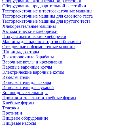
Оборудование окончательной расстойки
Оборудование предварительной расстойки
Тестораскаточные и тестозакаточные машины
Тестораскаточные машины для слоеного теста
Тестораскаточные машины для крутого теста
Хлеборезательные машины
Автоматические хлеборезки
Полуавтоматические хлеборезки
Машины для нарезки тортов и бисквита
Отсадочные и формовочные машины
Шприцы-дозаторы
Дражировочные барабаны
Варочные котлы и кремоварки
Паровые варочные котлы
Электрические варочные котлы
Измельчители
Измельчители для сахара
Измельчители для сухарей
Коллоидные мельницы
Противни, тележки и хлебные формы
Хлебные формы
Тележки
Противни
Пищевое оборудование
Пищевые насосы