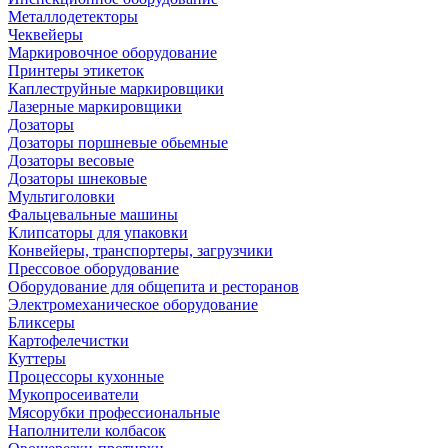
Металлодетекторы
Чеквейеры
Маркировочное оборудование
Принтеры этикеток
Каплеструйные маркировщики
Лазерные маркировщики
Дозаторы
Дозаторы поршневые обьемные
Дозаторы весовые
Дозаторы шнековые
Мультиголовки
Фальцевальные машины
Клипсаторы для упаковки
Конвейеры, транспортеры, загрузчики
Прессовое оборудование
Оборудование для общепита и ресторанов
Электромеханическое оборудование
Бликсеры
Картофелечистки
Куттеры
Процессоры кухонные
Мукопросеиватели
Мясорубки профессиональные
Наполнители колбасок