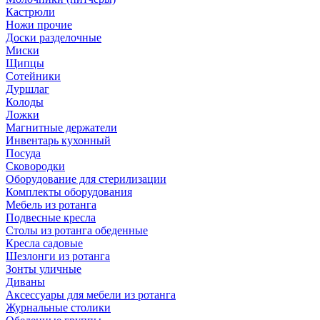
Кастрюли
Ножи прочие
Доски разделочные
Миски
Щипцы
Сотейники
Дуршлаг
Колоды
Ложки
Магнитные держатели
Инвентарь кухонный
Посуда
Сковородки
Оборудование для стерилизации
Комплекты оборудования
Мебель из ротанга
Подвесные кресла
Столы из ротанга обеденные
Кресла садовые
Шезлонги из ротанга
Зонты уличные
Диваны
Аксессуары для мебели из ротанга
Журнальные столики