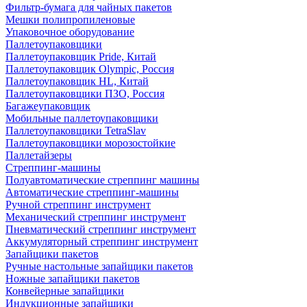
Фильтр-бумага для чайных пакетов
Мешки полипропиленовые
Упаковочное оборудование
Паллетоупаковщики
Паллетоупаковщик Pride, Китай
Паллетоупаковщик Olympic, Россия
Паллетоупаковщик HL, Китай
Паллетоупаковщики ПЗО, Россия
Багажеупаковщик
Мобильные паллетоупаковщики
Паллетоупаковщики TetraSlav
Паллетоупаковщики морозостойкие
Паллетайзеры
Стреппинг-машины
Полуавтоматические стреппинг машины
Автоматические стреппинг-машины
Ручной стреппинг инструмент
Механический стреппинг инструмент
Пневматический стреппинг инструмент
Аккумуляторный стреппинг инструмент
Запайщики пакетов
Ручные настольные запайщики пакетов
Ножные запайщики пакетов
Конвейерные запайщики
Индукционные запайщики