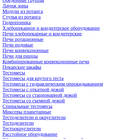
Обеденные группы
Лаунж зоны
Модули из ротанга
Стулья из ротанга
Гидропоника
Хлебопекарное и кондитерское оборудование
Печи хлебопекарные и кондитерские
Печи ротационные
Печи подовые
Печи конвекционные
Печи для пиццы
Комбинированные конвекционные печи
Пекарские шкафы
Тестомесы
Тестомесы для крутого теста
Тестомесы с гидравлическим опрокидыванием
Тестомесы с откатной дежой
Тестомесы со стационарной дежой
Тестомесы со съемной дежой
Спиральные тестомесы
Миксеры планетарные
Тестоделители и округлители
Тестоделители
Тестоокруглители
Расстойное оборудование