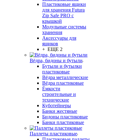
Пластиковые ящики
для хранения Futura
Zip Safe PRO с
крышкой
Модульные системы
хранения
Аксессуары для
ящиков
+ ЕЩЕ 2
Вёдра, бидоны и бутыли
Бутыли и бутылки
пластиковые
Вёдра металлические
Вёдра пластиковые
Ёмкости
строительные и
технические
Куботейнеры
Банки жестяные
Бидоны пластиковые
Банки пластиковые
Паллеты пластиковые
Пластиковые паллеты