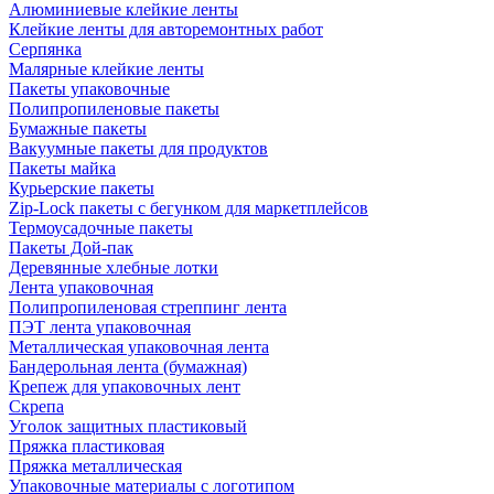
Алюминиевые клейкие ленты
Клейкие ленты для авторемонтных работ
Серпянка
Малярные клейкие ленты
Пакеты упаковочные
Полипропиленовые пакеты
Бумажные пакеты
Вакуумные пакеты для продуктов
Пакеты майка
Курьерские пакеты
Zip-Lock пакеты с бегунком для маркетплейсов
Термоусадочные пакеты
Пакеты Дой-пак
Деревянные хлебные лотки
Лента упаковочная
Полипропиленовая стреппинг лента
ПЭТ лента упаковочная
Металлическая упаковочная лента
Бандерольная лента (бумажная)
Крепеж для упаковочных лент
Скрепа
Уголок защитных пластиковый
Пряжка пластиковая
Пряжка металлическая
Упаковочные материалы с логотипом