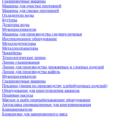
Глазировочные машины
Машины для очистки противней
Машины для смазки противней
Охладители воды
Куттеры
Дозаторы воды
Мукопросеиватели
Машины для производства сэндвич-печенья
Инспекционное оборудование
Металлодетекторы
Металлосепараторы
Чеквейеры
Технологические линии
Линии глазирования
Линии для производства дрожжевых и слоеных изделий
Линии для производства вафель
Мукопросеиватели
Глазировочные машины
Пекарни (линия по производству хлебобулочных изделий)
Оборудование для приготовления заквасок
Пищевые насосы
Мясное и рыбо перерабатывающее оборудование
Автоклавы промышленные для консервирования
Бланширователи
Блокорезки для замороженного мяса