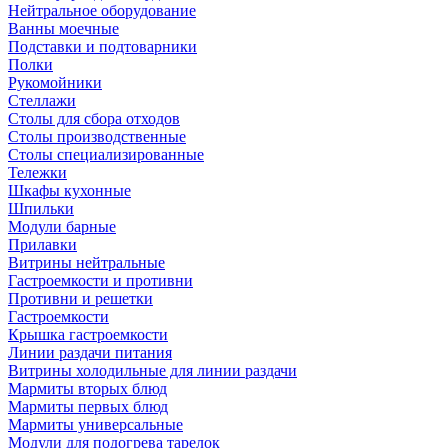
Нейтральное оборудование
Ванны моечные
Подставки и подтоварники
Полки
Рукомойники
Стеллажи
Столы для сбора отходов
Столы производственные
Столы специализированные
Тележки
Шкафы кухонные
Шпильки
Модули барные
Прилавки
Витрины нейтральные
Гастроемкости и противни
Противни и решетки
Гастроемкости
Крышка гастроемкости
Линии раздачи питания
Витрины холодильные для линии раздачи
Мармиты вторых блюд
Мармиты первых блюд
Мармиты универсальные
Модули для подогрева тарелок