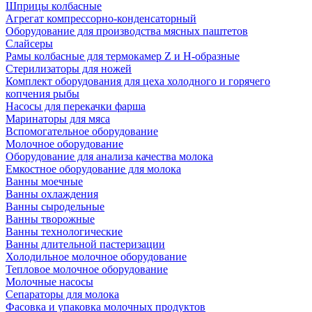
Шприцы колбасные
Агрегат компрессорно-конденсаторный
Оборудование для производства мясных паштетов
Слайсеры
Рамы колбасные для термокамер Z и H-образные
Стерилизаторы для ножей
Комплект оборудования для цеха холодного и горячего
копчения рыбы
Насосы для перекачки фарша
Маринаторы для мяса
Вспомогательное оборудование
Молочное оборудование
Оборудование для анализа качества молока
Емкостное оборудование для молока
Ванны моечные
Ванны охлаждения
Ванны сыродельные
Ванны творожные
Ванны технологические
Ванны длительной пастеризации
Холодильное молочное оборудование
Тепловое молочное оборудование
Молочные насосы
Сепараторы для молока
Фасовка и упаковка молочных продуктов