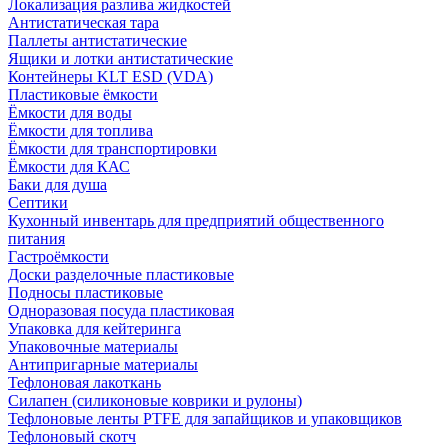
Локализация разлива жидкостей
Антистатическая тара
Паллеты антистатические
Ящики и лотки антистатические
Контейнеры KLT ESD (VDA)
Пластиковые ёмкости
Ёмкости для воды
Ёмкости для топлива
Ёмкости для транспортировки
Ёмкости для КАС
Баки для душа
Септики
Кухонный инвентарь для предприятий общественного
питания
Гастроёмкости
Доски разделочные пластиковые
Подносы пластиковые
Одноразовая посуда пластиковая
Упаковка для кейтеринга
Упаковочные материалы
Антипригарные материалы
Тефлоновая лакоткань
Силапен (силиконовые коврики и рулоны)
Тефлоновые ленты PTFE для запайщиков и упаковщиков
Тефлоновый скотч