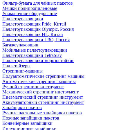
Фильтр-бумага для чайных пакетов
Мешки полипропиленовые
Упаковочное оборудование
Паллетоупаковщики
Паллетоупаковщик Pride, Китай
Паллетоупаковщик Olympic, Россия
Паллетоупаковщик HL, Китай
Паллетоупаковщики ПЗО, Россия
Багажеупаковщик
Мобильные паллетоупаковщики
Паллетоупаковщики TetraSlav
Паллетоупаковщики морозостойкие
Паллетайзеры
Стреппинг-машины
Полуавтоматические стреппинг машины
Автоматические стреппинг-машины
Ручной стреппинг инструмент
Механический стреппинг инструмент
Пневматический стреппинг инструмент
Аккумуляторный стреппинг инструмент
Запайщики пакетов
Ручные настольные запайщики пакетов
Ножные запайщики пакетов
Конвейерные запайщики
Индукционные запайщики