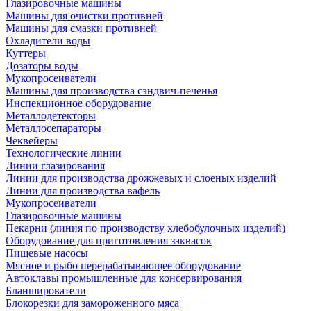
Глазировочные машины
Машины для очистки противней
Машины для смазки противней
Охладители воды
Куттеры
Дозаторы воды
Мукопросеиватели
Машины для производства сэндвич-печенья
Инспекционное оборудование
Металлодетекторы
Металлосепараторы
Чеквейеры
Технологические линии
Линии глазирования
Линии для производства дрожжевых и слоеных изделий
Линии для производства вафель
Мукопросеиватели
Глазировочные машины
Пекарни (линия по производству хлебобулочных изделий)
Оборудование для приготовления заквасок
Пищевые насосы
Мясное и рыбо перерабатывающее оборудование
Автоклавы промышленные для консервирования
Бланширователи
Блокорезки для замороженного мяса