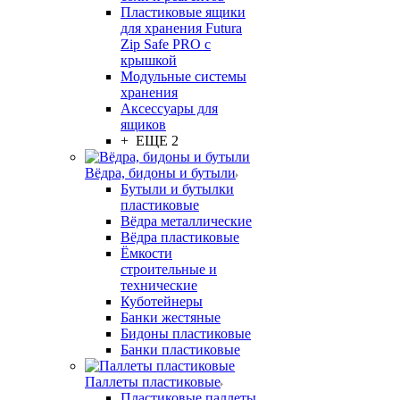
Пластиковые ящики
для хранения Futura
Zip Safe PRO с
крышкой
Модульные системы
хранения
Аксессуары для
ящиков
+ ЕЩЕ 2
Вёдра, бидоны и бутыли
Бутыли и бутылки
пластиковые
Вёдра металлические
Вёдра пластиковые
Ёмкости
строительные и
технические
Куботейнеры
Банки жестяные
Бидоны пластиковые
Банки пластиковые
Паллеты пластиковые
Пластиковые паллеты