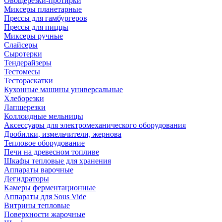
Овощерезки-протирки
Миксеры планетарные
Прессы для гамбургеров
Прессы для пиццы
Миксеры ручные
Слайсеры
Сыротерки
Тендерайзеры
Тестомесы
Тестораскатки
Кухонные машины универсальные
Хлеборезки
Лапшерезки
Коллоидные мельницы
Аксессуары для электромеханического оборудования
Дробилки, измельчители, жернова
Тепловое оборудование
Печи на древесном топливе
Шкафы тепловые для хранения
Аппараты варочные
Дегидраторы
Камеры ферментационные
Аппараты для Sous Vide
Витрины тепловые
Поверхности жарочные