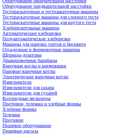
Оборудование окончательной расстойки
Оборудование предварительной расстойки
Тестораскаточные и тестозакаточные машины
Тестораскаточные машины для слоеного теста
Тестораскаточные машины для крутого теста
Хлеборезательные машины
Автоматические хлеборезки
Полуавтоматические хлеборезки
Машины для нарезки тортов и бисквита
Отсадочные и формовочные машины
Шприцы-дозаторы
Дражировочные барабаны
Варочные котлы и кремоварки
Паровые варочные котлы
Электрические варочные котлы
Измельчители
Измельчители для сахара
Измельчители для сухарей
Коллоидные мельницы
Противни, тележки и хлебные формы
Хлебные формы
Тележки
Противни
Пищевое оборудование
Пищевые насосы