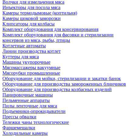
Волчки для измельчения мяса
Инъекторы для посола мяса
Камеры термодымовые (коптильня)
Камеры шоковой заморозки
Клипсаторы для колбасы
Комплект оборудования для консервирования
Комплект оборудования для фасовки и стерилизации
консервов из мяса, рыбы, птицы
Котлетные автоматы
Линии производства котлет
Куттеры для мяса
Машины укупорочные
Мясомассажеры вакуумные
Мясорубки промышленные
Оборудование для мойки, стерилизации и закатки банок
Оборудование для производства замороженных блинчиков
Оборудование для производства колбасных изделий
Панировочные машины
Пельменные аппараты
Пилы ленточные для мяса
Подъемники-опрокидыватели
Прессы обвалки
Тележки чаны технологические
Фаршемешалки
Холодильные камеры