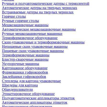
Ручные и полуавтоматические датеры с термолентой
Автоматические датеры на твердых чернилах
Встраиваемые датеры на твердых чернилах
Горячие столы
Ручные горячие столы
Мешкозашивочные машины
Автоматические мешкозашивочные машины
Ручные мешкозашивочные машинки
Термоформовочное оборудование
Скин-упаковочные и термоформовочные машины
Непищевые скин упаковочные машины
Пищевые скин упаковочные машины
Термоформовочные машины
Блистер-сварочные машины
Укупорочные машины
Картонажное оборудование
Формовщики гофрокоробов
Заклейщики гофрокоробов
Степлеры для картона упаковочные
Шредеры для картона
Обандероливатели
Этикетировочное оборудование
Полуавтоматические аппликаторы этикеток
Автоматические аппликаторы этикеток
Инспекционное оборудование