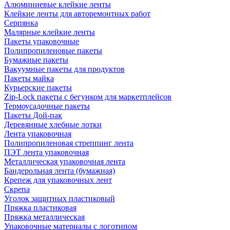
Алюминиевые клейкие ленты
Клейкие ленты для авторемонтных работ
Серпянка
Малярные клейкие ленты
Пакеты упаковочные
Полипропиленовые пакеты
Бумажные пакеты
Вакуумные пакеты для продуктов
Пакеты майка
Курьерские пакеты
Zip-Lock пакеты с бегунком для маркетплейсов
Термоусадочные пакеты
Пакеты Дой-пак
Деревянные хлебные лотки
Лента упаковочная
Полипропиленовая стреппинг лента
ПЭТ лента упаковочная
Металлическая упаковочная лента
Бандерольная лента (бумажная)
Крепеж для упаковочных лент
Скрепа
Уголок защитных пластиковый
Пряжка пластиковая
Пряжка металлическая
Упаковочные материалы с логотипом