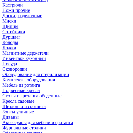
Кастрюли
Ножи прочие
Доски разделочные
Миски
Щипцы
Сотейники
Дуршлаг
Колоды
Ложки
Магнитные держатели
Инвентарь кухонный
Посуда
Сковородки
Оборудование для стерилизации
Комплекты оборудования
Мебель из ротанга
Подвесные кресла
Столы из ротанга обеденные
Кресла садовые
Шезлонги из ротанга
Зонты уличные
Диваны
Аксессуары для мебели из ротанга
Журнальные столики