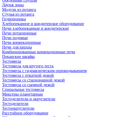
Обеденные группы
Лаунж зоны
Модули из ротанга
Стулья из ротанга
Гидропоника
Хлебопекарное и кондитерское оборудование
Печи хлебопекарные и кондитерские
Печи ротационные
Печи подовые
Печи конвекционные
Печи для пиццы
Комбинированные конвекционные печи
Пекарские шкафы
Тестомесы
Тестомесы для крутого теста
Тестомесы с гидравлическим опрокидыванием
Тестомесы с откатной дежой
Тестомесы со стационарной дежой
Тестомесы со съемной дежой
Спиральные тестомесы
Миксеры планетарные
Тестоделители и округлители
Тестоделители
Тестоокруглители
Расстойное оборудование