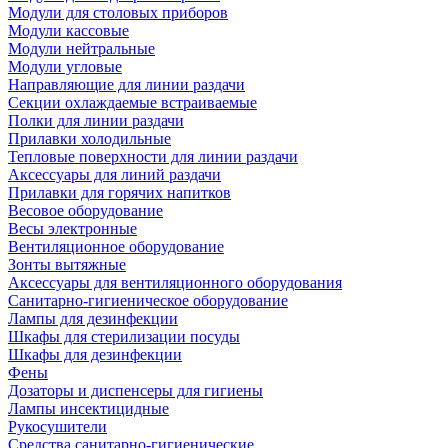
Модули для столовых приборов
Модули кассовые
Модули нейтральные
Модули угловые
Направляющие для линии раздачи
Секции охлаждаемые встраиваемые
Полки для линии раздачи
Прилавки холодильные
Тепловые поверхности для линии раздачи
Аксессуары для линий раздачи
Прилавки для горячих напитков
Весовое оборудование
Весы электронные
Вентиляционное оборудование
Зонты вытяжные
Аксессуары для вентиляционного оборудования
Санитарно-гигиеническое оборудование
Лампы для дезинфекции
Шкафы для стерилизации посуды
Шкафы для дезинфекции
Фены
Дозаторы и диспенсеры для гигиены
Лампы инсектицидные
Рукосушители
Средства санитарно-гигиенические