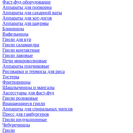
Фаст-фуд оборудование
Аппараты для попкорна
Аппараты для сахарной ваты
Аппараты для хот-догов
Аппараты для шаурмы
Блинницы
Вафельницы
Грили для кур
Грили саламандра
Грили контактные
Грили лавовые
Печи микроволновые
Аппараты пончиковые
Рисоварки и термосы для риса
Тостеры
Фритюрницы
Шашлычницы и мангалы
Аксессуары для фаст-фуд
Грили роликовые
Вращающиеся грили
Аппараты для спиральных чипсов
Пресс для гамбургеров
Грили индукционные
Чебуречницы
Грили