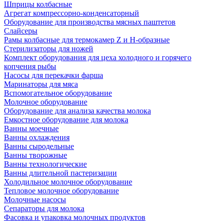
Шприцы колбасные
Агрегат компрессорно-конденсаторный
Оборудование для производства мясных паштетов
Слайсеры
Рамы колбасные для термокамер Z и H-образные
Стерилизаторы для ножей
Комплект оборудования для цеха холодного и горячего
копчения рыбы
Насосы для перекачки фарша
Маринаторы для мяса
Вспомогательное оборудование
Молочное оборудование
Оборудование для анализа качества молока
Емкостное оборудование для молока
Ванны моечные
Ванны охлаждения
Ванны сыродельные
Ванны творожные
Ванны технологические
Ванны длительной пастеризации
Холодильное молочное оборудование
Тепловое молочное оборудование
Молочные насосы
Сепараторы для молока
Фасовка и упаковка молочных продуктов