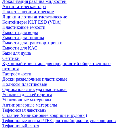
Локализация разлива жидкостей
Антистатическая тара
Паллеты антистатические
Ящики и лотки антистатические
Контейнеры KLT ESD (VDA)
Пластиковые ёмкости
Ёмкости для воды
Ёмкости для топлива
Ёмкости для транспортировки
Ёмкости для КАС
Баки для душа
Септики
Кухонный инвентарь для предприятий общественного
питания
Гастроёмкости
Доски разделочные пластиковые
Подносы пластиковые
Одноразовая посуда пластиковая
Упаковка для кейтеринга
Упаковочные материалы
Антипригарные материалы
Тефлоновая лакоткань
Силапен (силиконовые коврики и рулоны)
Тефлоновые ленты PTFE для запайщиков и упаковщиков
Тефлоновый скотч