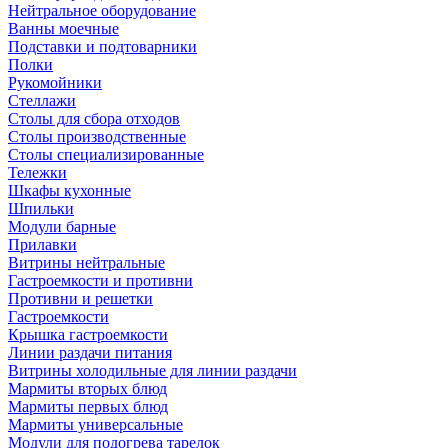
Нейтральное оборудование
Ванны моечные
Подставки и подтоварники
Полки
Рукомойники
Стеллажи
Столы для сбора отходов
Столы производственные
Столы специализированные
Тележки
Шкафы кухонные
Шпильки
Модули барные
Прилавки
Витрины нейтральные
Гастроемкости и противни
Противни и решетки
Гастроемкости
Крышка гастроемкости
Линии раздачи питания
Витрины холодильные для линии раздачи
Мармиты вторых блюд
Мармиты первых блюд
Мармиты универсальные
Модули для подогрева тарелок