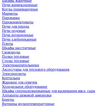
Шкафы жарочные
Печи конвекционные
Котлы пищеварочные
Мармиты
Пароварки
Пароконвектоматы
Печи для пиццы
Печи подовые
Печи ротационные
Печи хлебопекарные
Плиты
Шкафы расстоечные
Сковороды
Полки тепловые
Столы тепловые
Электрокипятильники
Аксессуары для теплового оборудования
Электроплиты
Коптильни
Жаровни для семечек
Холодильное оборудование
Шкафы специализированные для вызревания мяса, сыра
Аппараты шоковой заморозки
Бонеты
Витрины мультитемпературные