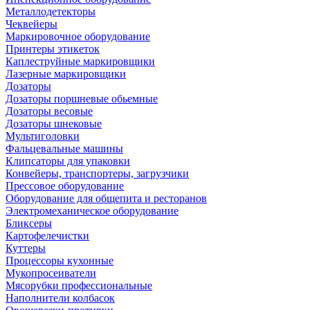
Металлодетекторы
Чеквейеры
Маркировочное оборудование
Принтеры этикеток
Каплеструйные маркировщики
Лазерные маркировщики
Дозаторы
Дозаторы поршневые обьемные
Дозаторы весовые
Дозаторы шнековые
Мультиголовки
Фальцевальные машины
Клипсаторы для упаковки
Конвейеры, транспортеры, загрузчики
Прессовое оборудование
Оборудование для общепита и ресторанов
Электромеханическое оборудование
Бликсеры
Картофелечистки
Куттеры
Процессоры кухонные
Мукопросеиватели
Мясорубки профессиональные
Наполнители колбасок