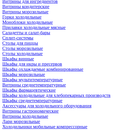
Витрины для ингредиентов
Витрины кондитерские
Витрины морозильные
Горки холодильные
Моноблоки холодильные
Прилавки холодильные мясные
Саладетты и салат-бары
Сплит-системы
Столы для пиццы
Столы морозильные
Столы холодильные
Шкафы винные
Шкафы для икры и пресервов
Шкафы охлаждаемые комбинированные
Шкафы морозильные
Шкафы мультитемпературные
Витрины среднетемпературные
Шкафы фармацевтические
Шкафы холодильные для хлебопекарных производств
Шкафы среднетемпературные
Аксессуары для холодильного оборудования
Витрины гастрономические
Витрины холодильные
Лари морозильные
Холодильники мобильные компрессорные