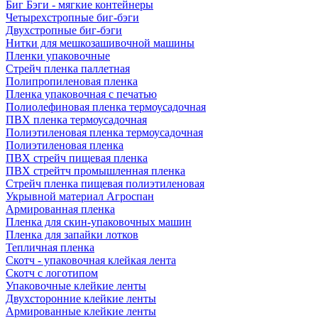
Биг Бэги - мягкие контейнеры
Четырехстропные биг-бэги
Двухстропные биг-бэги
Нитки для мешкозашивочной машины
Пленки упаковочные
Стрейч пленка паллетная
Полипропиленовая пленка
Пленка упаковочная с печатью
Полиолефиновая пленка термоусадочная
ПВХ пленка термоусадочная
Полиэтиленовая пленка термоусадочная
Полиэтиленовая пленка
ПВХ стрейч пищевая пленка
ПВХ стрейтч промышленная пленка
Стрейч пленка пищевая полиэтиленовая
Укрывной материал Агроспан
Армированная пленка
Пленка для скин-упаковочных машин
Пленка для запайки лотков
Тепличная пленка
Скотч - упаковочная клейкая лента
Скотч с логотипом
Упаковочные клейкие ленты
Двухсторонние клейкие ленты
Армированные клейкие ленты