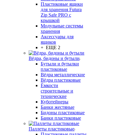
Пластиковые ящики
для хранения Futura
Zip Safe PRO с
крышкой
Модульные системы
хранения
Аксессуары для
ящиков
+ ЕЩЕ 2
Вёдра, бидоны и бутыли
Бутыли и бутылки
пластиковые
Вёдра металлические
Вёдра пластиковые
Ёмкости
строительные и
технические
Куботейнеры
Банки жестяные
Бидоны пластиковые
Банки пластиковые
Паллеты пластиковые
Пластиковые паллеты