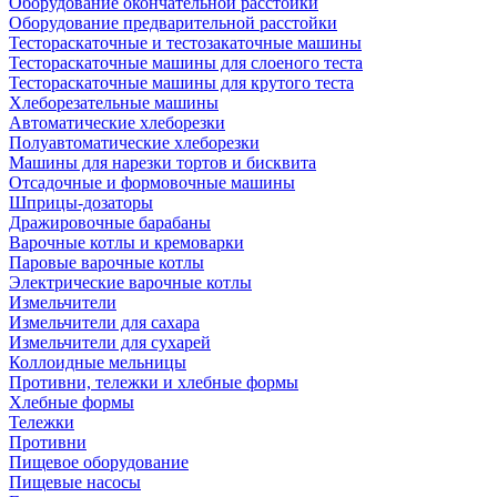
Оборудование окончательной расстойки
Оборудование предварительной расстойки
Тестораскаточные и тестозакаточные машины
Тестораскаточные машины для слоеного теста
Тестораскаточные машины для крутого теста
Хлеборезательные машины
Автоматические хлеборезки
Полуавтоматические хлеборезки
Машины для нарезки тортов и бисквита
Отсадочные и формовочные машины
Шприцы-дозаторы
Дражировочные барабаны
Варочные котлы и кремоварки
Паровые варочные котлы
Электрические варочные котлы
Измельчители
Измельчители для сахара
Измельчители для сухарей
Коллоидные мельницы
Противни, тележки и хлебные формы
Хлебные формы
Тележки
Противни
Пищевое оборудование
Пищевые насосы