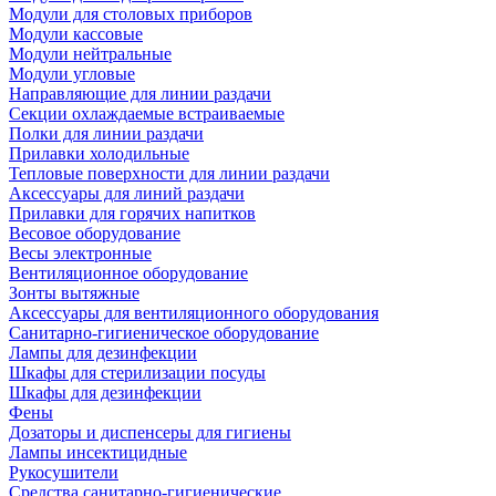
Модули для столовых приборов
Модули кассовые
Модули нейтральные
Модули угловые
Направляющие для линии раздачи
Секции охлаждаемые встраиваемые
Полки для линии раздачи
Прилавки холодильные
Тепловые поверхности для линии раздачи
Аксессуары для линий раздачи
Прилавки для горячих напитков
Весовое оборудование
Весы электронные
Вентиляционное оборудование
Зонты вытяжные
Аксессуары для вентиляционного оборудования
Санитарно-гигиеническое оборудование
Лампы для дезинфекции
Шкафы для стерилизации посуды
Шкафы для дезинфекции
Фены
Дозаторы и диспенсеры для гигиены
Лампы инсектицидные
Рукосушители
Средства санитарно-гигиенические