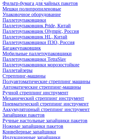
Фильтр-бумага для чайных пакетов
Мешки полипропиленовые
Упаковочное оборудование
Паллетоупаковщики
Паллетоупаковщик Pride, Китай
Паллетоупаковщик Olympic, Россия
Паллетоупаковщик HL, Китай
Паллетоупаковщики ПЗО, Россия
Багажеупаковщик
Мобильные паллетоупаковщики
Паллетоупаковщики TetraSlav
Паллетоупаковщики морозостойкие
Паллетайзеры
Стреппинг-машины
Полуавтоматические стреппинг машины
Автоматические стреппинг-машины
Ручной стреппинг инструмент
Механический стреппинг инструмент
Пневматический стреппинг инструмент
Аккумуляторный стреппинг инструмент
Запайщики пакетов
Ручные настольные запайщики пакетов
Ножные запайщики пакетов
Конвейерные запайщики
Индукционные запайщики