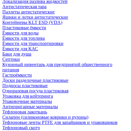
Локализация разлива жидкостей
Антистатическая тара
Паллеты антистатические
Ящики и лотки антистатические
Контейнеры KLT ESD (VDA)
Пластиковые ёмкости
Ёмкости для воды
Ёмкости для топлива
Ёмкости для транспортировки
Ёмкости для КАС
Баки для душа
Септики
Кухонный инвентарь для предприятий общественного
питания
Гастроёмкости
Доски разделочные пластиковые
Подносы пластиковые
Одноразовая посуда пластиковая
Упаковка для кейтеринга
Упаковочные материалы
Антипригарные материалы
Тефлоновая лакоткань
Силапен (силиконовые коврики и рулоны)
Тефлоновые ленты PTFE для запайщиков и упаковщиков
Тефлоновый скотч