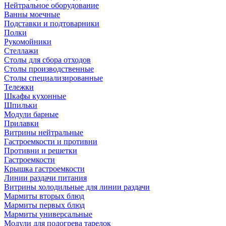
Нейтральное оборудование
Ванны моечные
Подставки и подтоварники
Полки
Рукомойники
Стеллажи
Столы для сбора отходов
Столы производственные
Столы специализированные
Тележки
Шкафы кухонные
Шпильки
Модули барные
Прилавки
Витрины нейтральные
Гастроемкости и противни
Противни и решетки
Гастроемкости
Крышка гастроемкости
Линии раздачи питания
Витрины холодильные для линии раздачи
Мармиты вторых блюд
Мармиты первых блюд
Мармиты универсальные
Модули для подогрева тарелок