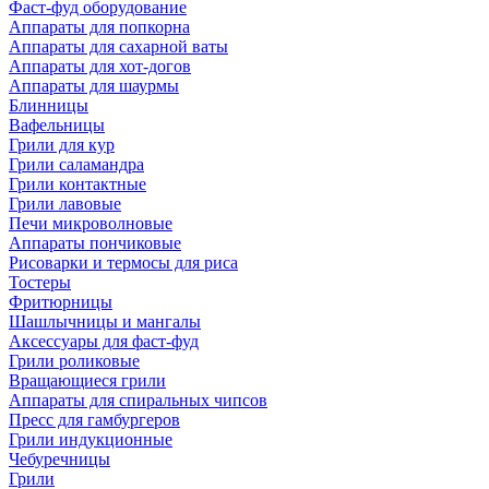
Фаст-фуд оборудование
Аппараты для попкорна
Аппараты для сахарной ваты
Аппараты для хот-догов
Аппараты для шаурмы
Блинницы
Вафельницы
Грили для кур
Грили саламандра
Грили контактные
Грили лавовые
Печи микроволновые
Аппараты пончиковые
Рисоварки и термосы для риса
Тостеры
Фритюрницы
Шашлычницы и мангалы
Аксессуары для фаст-фуд
Грили роликовые
Вращающиеся грили
Аппараты для спиральных чипсов
Пресс для гамбургеров
Грили индукционные
Чебуречницы
Грили