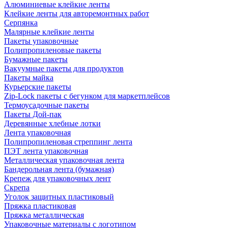
Алюминиевые клейкие ленты
Клейкие ленты для авторемонтных работ
Серпянка
Малярные клейкие ленты
Пакеты упаковочные
Полипропиленовые пакеты
Бумажные пакеты
Вакуумные пакеты для продуктов
Пакеты майка
Курьерские пакеты
Zip-Lock пакеты с бегунком для маркетплейсов
Термоусадочные пакеты
Пакеты Дой-пак
Деревянные хлебные лотки
Лента упаковочная
Полипропиленовая стреппинг лента
ПЭТ лента упаковочная
Металлическая упаковочная лента
Бандерольная лента (бумажная)
Крепеж для упаковочных лент
Скрепа
Уголок защитных пластиковый
Пряжка пластиковая
Пряжка металлическая
Упаковочные материалы с логотипом