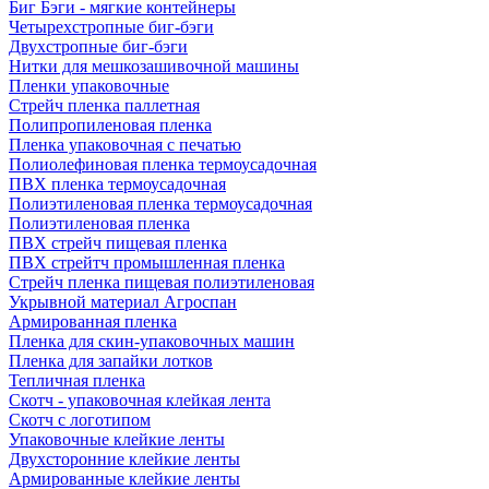
Биг Бэги - мягкие контейнеры
Четырехстропные биг-бэги
Двухстропные биг-бэги
Нитки для мешкозашивочной машины
Пленки упаковочные
Стрейч пленка паллетная
Полипропиленовая пленка
Пленка упаковочная с печатью
Полиолефиновая пленка термоусадочная
ПВХ пленка термоусадочная
Полиэтиленовая пленка термоусадочная
Полиэтиленовая пленка
ПВХ стрейч пищевая пленка
ПВХ стрейтч промышленная пленка
Стрейч пленка пищевая полиэтиленовая
Укрывной материал Агроспан
Армированная пленка
Пленка для скин-упаковочных машин
Пленка для запайки лотков
Тепличная пленка
Скотч - упаковочная клейкая лента
Скотч с логотипом
Упаковочные клейкие ленты
Двухсторонние клейкие ленты
Армированные клейкие ленты