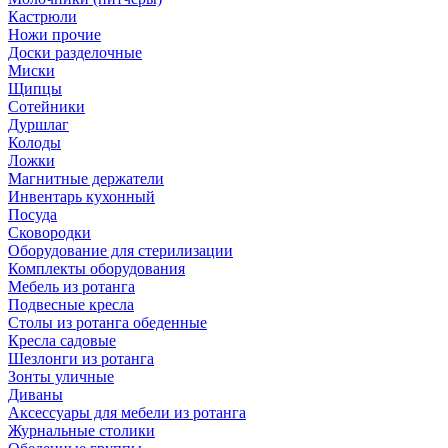
Кастрюли
Ножи прочие
Доски разделочные
Миски
Щипцы
Сотейники
Дуршлаг
Колоды
Ложки
Магнитные держатели
Инвентарь кухонный
Посуда
Сковородки
Оборудование для стерилизации
Комплекты оборудования
Мебель из ротанга
Подвесные кресла
Столы из ротанга обеденные
Кресла садовые
Шезлонги из ротанга
Зонты уличные
Диваны
Аксессуары для мебели из ротанга
Журнальные столики