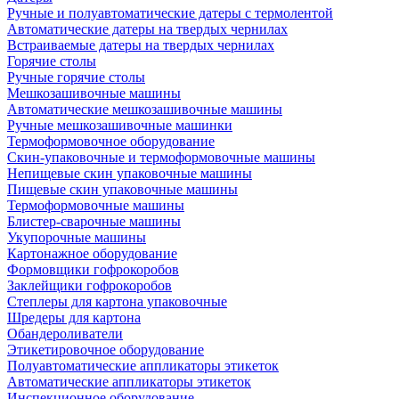
Ручные и полуавтоматические датеры с термолентой
Автоматические датеры на твердых чернилах
Встраиваемые датеры на твердых чернилах
Горячие столы
Ручные горячие столы
Мешкозашивочные машины
Автоматические мешкозашивочные машины
Ручные мешкозашивочные машинки
Термоформовочное оборудование
Скин-упаковочные и термоформовочные машины
Непищевые скин упаковочные машины
Пищевые скин упаковочные машины
Термоформовочные машины
Блистер-сварочные машины
Укупорочные машины
Картонажное оборудование
Формовщики гофрокоробов
Заклейщики гофрокоробов
Степлеры для картона упаковочные
Шредеры для картона
Обандероливатели
Этикетировочное оборудование
Полуавтоматические аппликаторы этикеток
Автоматические аппликаторы этикеток
Инспекционное оборудование