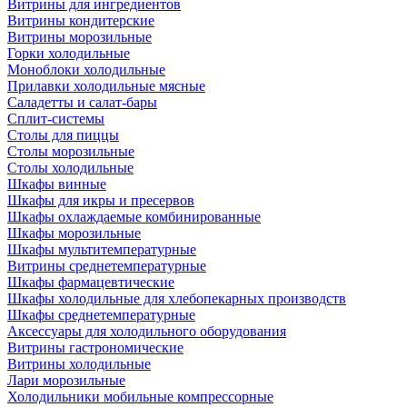
Витрины для ингредиентов
Витрины кондитерские
Витрины морозильные
Горки холодильные
Моноблоки холодильные
Прилавки холодильные мясные
Саладетты и салат-бары
Сплит-системы
Столы для пиццы
Столы морозильные
Столы холодильные
Шкафы винные
Шкафы для икры и пресервов
Шкафы охлаждаемые комбинированные
Шкафы морозильные
Шкафы мультитемпературные
Витрины среднетемпературные
Шкафы фармацевтические
Шкафы холодильные для хлебопекарных производств
Шкафы среднетемпературные
Аксессуары для холодильного оборудования
Витрины гастрономические
Витрины холодильные
Лари морозильные
Холодильники мобильные компрессорные