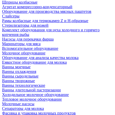
Шприцы колбасные
Агрегат компрессорно-конденсаторный
Оборудование для производства мясных паштетов
Слайсеры
Рамы колбасные для термокамер Z и H-образные
Стерилизаторы для ножей
Комплект оборудования для цеха холодного и горячего
копчения рыбы
Насосы для перекачки фарша
Маринаторы для мяса
Вспомогательное оборудование
Молочное оборудование
Оборудование для анализа качества молока
Емкостное оборудование для молока
Ванны моечные
Ванны охлаждения
Ванны сыродельные
Ванны творожные
Ванны технологические
Ванны длительной пастеризации
Холодильное молочное оборудование
Тепловое молочное оборудование
Молочные насосы
Сепараторы для молока
Фасовка и упаковка молочных продуктов