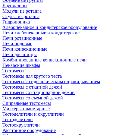
Обеденные группы
Лаунж зоны
Модули из ротанга
Стулья из ротанга
Гидропоника
Хлебопекарное и кондитерское оборудование
Печи хлебопекарные и кондитерские
Печи ротационные
Печи подовые
Печи конвекционные
Печи для пиццы
Комбинированные конвекционные печи
Пекарские шкафы
Тестомесы
Тестомесы для крутого теста
Тестомесы с гидравлическим опрокидыванием
Тестомесы с откатной дежой
Тестомесы со стационарной дежой
Тестомесы со съемной дежой
Спиральные тестомесы
Миксеры планетарные
Тестоделители и округлители
Тестоделители
Тестоокруглители
Расстойное оборудование