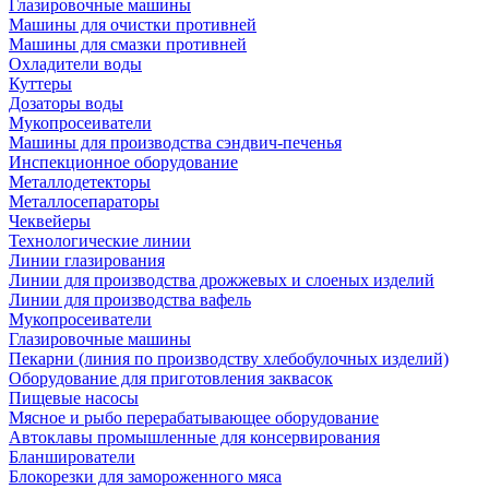
Глазировочные машины
Машины для очистки противней
Машины для смазки противней
Охладители воды
Куттеры
Дозаторы воды
Мукопросеиватели
Машины для производства сэндвич-печенья
Инспекционное оборудование
Металлодетекторы
Металлосепараторы
Чеквейеры
Технологические линии
Линии глазирования
Линии для производства дрожжевых и слоеных изделий
Линии для производства вафель
Мукопросеиватели
Глазировочные машины
Пекарни (линия по производству хлебобулочных изделий)
Оборудование для приготовления заквасок
Пищевые насосы
Мясное и рыбо перерабатывающее оборудование
Автоклавы промышленные для консервирования
Бланширователи
Блокорезки для замороженного мяса