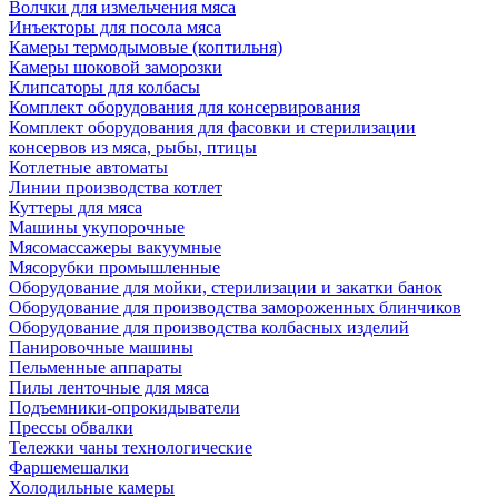
Волчки для измельчения мяса
Инъекторы для посола мяса
Камеры термодымовые (коптильня)
Камеры шоковой заморозки
Клипсаторы для колбасы
Комплект оборудования для консервирования
Комплект оборудования для фасовки и стерилизации
консервов из мяса, рыбы, птицы
Котлетные автоматы
Линии производства котлет
Куттеры для мяса
Машины укупорочные
Мясомассажеры вакуумные
Мясорубки промышленные
Оборудование для мойки, стерилизации и закатки банок
Оборудование для производства замороженных блинчиков
Оборудование для производства колбасных изделий
Панировочные машины
Пельменные аппараты
Пилы ленточные для мяса
Подъемники-опрокидыватели
Прессы обвалки
Тележки чаны технологические
Фаршемешалки
Холодильные камеры