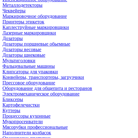
Металлодетекторы
Чеквейеры
Маркировочное оборудование
Принтеры этикеток
Каплеструйные маркировщики
Лазерные маркировщики
Дозаторы
Дозаторы поршневые обьемные
Дозаторы весовые
Дозаторы шнековые
Мультиголовки
Фальцевальные машины
Клипсаторы для упаковки
Конвейеры, транспортеры, загрузчики
Прессовое оборудование
Оборудование для общепита и ресторанов
Электромеханическое оборудование
Бликсеры
Картофелечистки
Куттеры
Процессоры кухонные
Мукопросеиватели
Мясорубки профессиональные
Наполнители колбасок