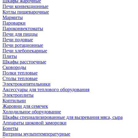
Шкафы жарочные
Печи конвекционные
Котлы пищеварочные
Мармиты
Пароварки
Пароконвектоматы
Печи для пиццы
Печи подовые
Печи ротационные
Печи хлебопекарные
Плиты
Шкафы расстоечные
Сковороды
Полки тепловые
Столы тепловые
Электрокипятильники
Аксессуары для теплового оборудования
Электроплиты
Коптильни
Жаровни для семечек
Холодильное оборудование
Шкафы специализированные для вызревания мяса, сыра
Аппараты шоковой заморозки
Бонеты
Витрины мультитемпературные