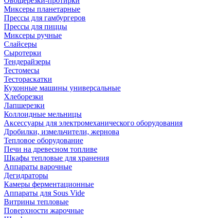
Овощерезки-протирки
Миксеры планетарные
Прессы для гамбургеров
Прессы для пиццы
Миксеры ручные
Слайсеры
Сыротерки
Тендерайзеры
Тестомесы
Тестораскатки
Кухонные машины универсальные
Хлеборезки
Лапшерезки
Коллоидные мельницы
Аксессуары для электромеханического оборудования
Дробилки, измельчители, жернова
Тепловое оборудование
Печи на древесном топливе
Шкафы тепловые для хранения
Аппараты варочные
Дегидраторы
Камеры ферментационные
Аппараты для Sous Vide
Витрины тепловые
Поверхности жарочные