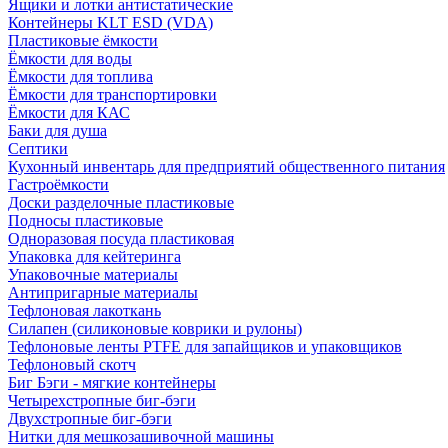
Ящики и лотки антистатические
Контейнеры KLT ESD (VDA)
Пластиковые ёмкости
Ёмкости для воды
Ёмкости для топлива
Ёмкости для транспортировки
Ёмкости для КАС
Баки для душа
Септики
Кухонный инвентарь для предприятий общественного питания
Гастроёмкости
Доски разделочные пластиковые
Подносы пластиковые
Одноразовая посуда пластиковая
Упаковка для кейтеринга
Упаковочные материалы
Антипригарные материалы
Тефлоновая лакоткань
Силапен (силиконовые коврики и рулоны)
Тефлоновые ленты PTFE для запайщиков и упаковщиков
Тефлоновый скотч
Биг Бэги - мягкие контейнеры
Четырехстропные биг-бэги
Двухстропные биг-бэги
Нитки для мешкозашивочной машины