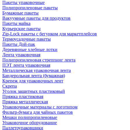
Пакеты упаковочные
Полипропиленовые пакеты
Бумажные пакеты
Вакуумные пакеты для продуктов
Пакеты майка
Курьерские пакеты
Zip-Lock пакеты с бегунком для маркетплейсов
Термоусадочные пакеты
Пакеты Дой-пак
Деревянные хлебные лотки
Лента упаковочная
Полипропиленовая стреппинг лента
ПЭТ лента упаковочная
Металлическая упаковочная лента
Бандерольная лента (бумажная)
Крепеж для упаковочных лент
Скрепа
Уголок защитных пластиковый
Пряжка пластиковая
Пряжка металлическая
Упаковочные материалы с логотипом
Фильтр-бумага для чайных пакетов
Мешки полипропиленовые
Упаковочное оборудование
Паллетоупаковщики