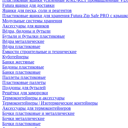
Пластиковые ящики усиленные R/RL-KLT промышленные VD
Futura ящики для доставки
Ящики для песка, соли и реагентов
Пластиковые ящики для хранения Futura Zip Safe PRO с крышк
Модульные системы хранения
Аксессуары для ящиков
Вёдра, бидоны и бутыли
Бутыли и бутылки пластиковые
Вёдра металлические
Вёдра пластиковые
Ёмкости строительные и технические
Куботейнеры
Банки жестяные
Бидоны пластиковые
Банки пластиковые
Паллеты пластиковые
Пластиковые паллеты
Поддоны для бутылей
Решётки для заморозки
Термоконтейнеры и аксессуары
Термоконтейнеры | Изотермические контейнеры
Аксессуары для термоконтейнеров
Бочки пластиковые и металлические
Бочки металлические
Бочки пластиковые