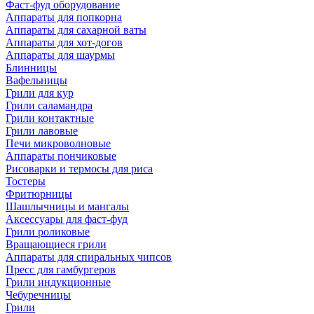
Фаст-фуд оборудование
Аппараты для попкорна
Аппараты для сахарной ваты
Аппараты для хот-догов
Аппараты для шаурмы
Блинницы
Вафельницы
Грили для кур
Грили саламандра
Грили контактные
Грили лавовые
Печи микроволновые
Аппараты пончиковые
Рисоварки и термосы для риса
Тостеры
Фритюрницы
Шашлычницы и мангалы
Аксессуары для фаст-фуд
Грили роликовые
Вращающиеся грили
Аппараты для спиральных чипсов
Пресс для гамбургеров
Грили индукционные
Чебуречницы
Грили