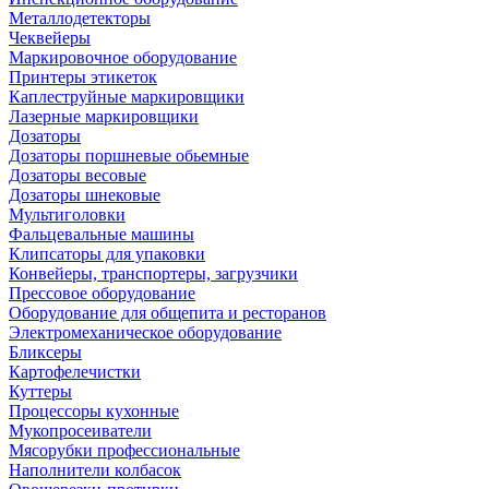
Металлодетекторы
Чеквейеры
Маркировочное оборудование
Принтеры этикеток
Каплеструйные маркировщики
Лазерные маркировщики
Дозаторы
Дозаторы поршневые обьемные
Дозаторы весовые
Дозаторы шнековые
Мультиголовки
Фальцевальные машины
Клипсаторы для упаковки
Конвейеры, транспортеры, загрузчики
Прессовое оборудование
Оборудование для общепита и ресторанов
Электромеханическое оборудование
Бликсеры
Картофелечистки
Куттеры
Процессоры кухонные
Мукопросеиватели
Мясорубки профессиональные
Наполнители колбасок