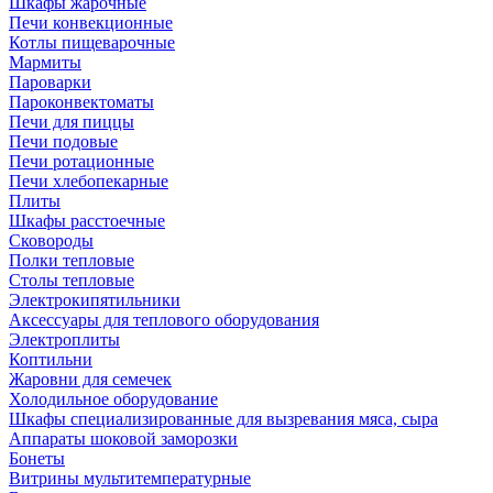
Шкафы жарочные
Печи конвекционные
Котлы пищеварочные
Мармиты
Пароварки
Пароконвектоматы
Печи для пиццы
Печи подовые
Печи ротационные
Печи хлебопекарные
Плиты
Шкафы расстоечные
Сковороды
Полки тепловые
Столы тепловые
Электрокипятильники
Аксессуары для теплового оборудования
Электроплиты
Коптильни
Жаровни для семечек
Холодильное оборудование
Шкафы специализированные для вызревания мяса, сыра
Аппараты шоковой заморозки
Бонеты
Витрины мультитемпературные