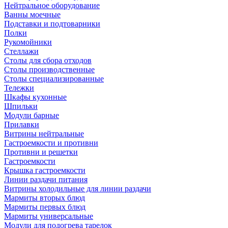
Нейтральное оборудование
Ванны моечные
Подставки и подтоварники
Полки
Рукомойники
Стеллажи
Столы для сбора отходов
Столы производственные
Столы специализированные
Тележки
Шкафы кухонные
Шпильки
Модули барные
Прилавки
Витрины нейтральные
Гастроемкости и противни
Противни и решетки
Гастроемкости
Крышка гастроемкости
Линии раздачи питания
Витрины холодильные для линии раздачи
Мармиты вторых блюд
Мармиты первых блюд
Мармиты универсальные
Модули для подогрева тарелок