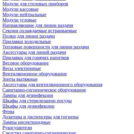
Модули для столовых приборов
Модули кассовые
Модули нейтральные
Модули угловые
Направляющие для линии раздачи
Секции охлаждаемые встраиваемые
Полки для линии раздачи
Прилавки холодильные
Тепловые поверхности для линии раздачи
Аксессуары для линий раздачи
Прилавки для горячих напитков
Весовое оборудование
Весы электронные
Вентиляционное оборудование
Зонты вытяжные
Аксессуары для вентиляционного оборудования
Санитарно-гигиеническое оборудование
Лампы для дезинфекции
Шкафы для стерилизации посуды
Шкафы для дезинфекции
Фены
Дозаторы и диспенсеры для гигиены
Лампы инсектицидные
Рукосушители
Средства санитарно-гигиенические