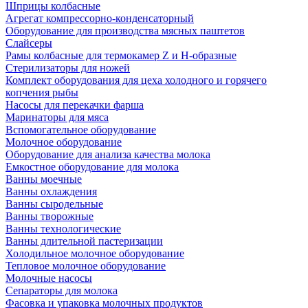
Шприцы колбасные
Агрегат компрессорно-конденсаторный
Оборудование для производства мясных паштетов
Слайсеры
Рамы колбасные для термокамер Z и H-образные
Стерилизаторы для ножей
Комплект оборудования для цеха холодного и горячего
копчения рыбы
Насосы для перекачки фарша
Маринаторы для мяса
Вспомогательное оборудование
Молочное оборудование
Оборудование для анализа качества молока
Емкостное оборудование для молока
Ванны моечные
Ванны охлаждения
Ванны сыродельные
Ванны творожные
Ванны технологические
Ванны длительной пастеризации
Холодильное молочное оборудование
Тепловое молочное оборудование
Молочные насосы
Сепараторы для молока
Фасовка и упаковка молочных продуктов