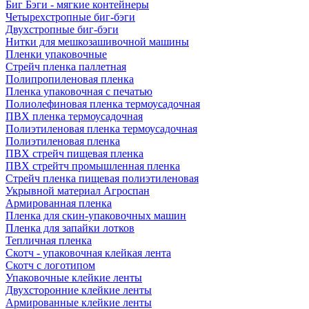
Биг Бэги - мягкие контейнеры
Четырехстропные биг-бэги
Двухстропные биг-бэги
Нитки для мешкозашивочной машины
Пленки упаковочные
Стрейч пленка паллетная
Полипропиленовая пленка
Пленка упаковочная с печатью
Полиолефиновая пленка термоусадочная
ПВХ пленка термоусадочная
Полиэтиленовая пленка термоусадочная
Полиэтиленовая пленка
ПВХ стрейч пищевая пленка
ПВХ стрейтч промышленная пленка
Стрейч пленка пищевая полиэтиленовая
Укрывной материал Агроспан
Армированная пленка
Пленка для скин-упаковочных машин
Пленка для запайки лотков
Тепличная пленка
Скотч - упаковочная клейкая лента
Скотч с логотипом
Упаковочные клейкие ленты
Двухсторонние клейкие ленты
Армированные клейкие ленты