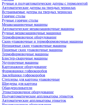
Ручные и полуавтоматические датеры с термолентой
Автоматические датеры на твердых чернилах
Встраиваемые датеры на твердых чернилах
Горячие столы
Ручные горячие столы
Мешкозашивочные машины
Автоматические мешкозашивочные машины
Ручные мешкозашивочные машинки
Термоформовочное оборудование
Скин-упаковочные и термоформовочные машины
Непищевые скин упаковочные машины
Пищевые скин упаковочные машины
Термоформовочные машины
Блистер-сварочные машины
Укупорочные машины
Картонажное оборудование
Формовщики гофрокоробов
Заклейщики гофрокоробов
Степлеры для картона упаковочные
Шредеры для картона
Обандероливатели
Этикетировочное оборудование
Полуавтоматические аппликаторы этикеток
Автоматические аппликаторы этикеток
Инспекционное оборудование