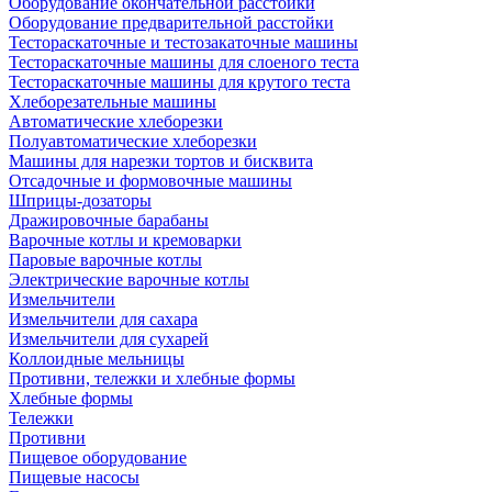
Оборудование окончательной расстойки
Оборудование предварительной расстойки
Тестораскаточные и тестозакаточные машины
Тестораскаточные машины для слоеного теста
Тестораскаточные машины для крутого теста
Хлеборезательные машины
Автоматические хлеборезки
Полуавтоматические хлеборезки
Машины для нарезки тортов и бисквита
Отсадочные и формовочные машины
Шприцы-дозаторы
Дражировочные барабаны
Варочные котлы и кремоварки
Паровые варочные котлы
Электрические варочные котлы
Измельчители
Измельчители для сахара
Измельчители для сухарей
Коллоидные мельницы
Противни, тележки и хлебные формы
Хлебные формы
Тележки
Противни
Пищевое оборудование
Пищевые насосы