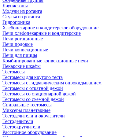
Обеденные группы
Лаунж зоны
Модули из ротанга
Стулья из ротанга
Гидропоника
Хлебопекарное и кондитерское оборудование
Печи хлебопекарные и кондитерские
Печи ротационные
Печи подовые
Печи конвекционные
Печи для пиццы
Комбинированные конвекционные печи
Пекарские шкафы
Тестомесы
Тестомесы для крутого теста
Тестомесы с гидравлическим опрокидыванием
Тестомесы с откатной дежой
Тестомесы со стационарной дежой
Тестомесы со съемной дежой
Спиральные тестомесы
Миксеры планетарные
Тестоделители и округлители
Тестоделители
Тестоокруглители
Расстойное оборудование