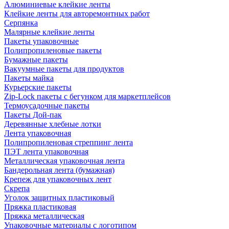
Алюминиевые клейкие ленты
Клейкие ленты для авторемонтных работ
Серпянка
Малярные клейкие ленты
Пакеты упаковочные
Полипропиленовые пакеты
Бумажные пакеты
Вакуумные пакеты для продуктов
Пакеты майка
Курьерские пакеты
Zip-Lock пакеты с бегунком для маркетплейсов
Термоусадочные пакеты
Пакеты Дой-пак
Деревянные хлебные лотки
Лента упаковочная
Полипропиленовая стреппинг лента
ПЭТ лента упаковочная
Металлическая упаковочная лента
Бандерольная лента (бумажная)
Крепеж для упаковочных лент
Скрепа
Уголок защитных пластиковый
Пряжка пластиковая
Пряжка металлическая
Упаковочные материалы с логотипом