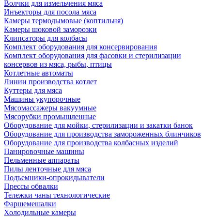
Волчки для измельчения мяса
Инъекторы для посола мяса
Камеры термодымовые (коптильня)
Камеры шоковой заморозки
Клипсаторы для колбасы
Комплект оборудования для консервирования
Комплект оборудования для фасовки и стерилизации
консервов из мяса, рыбы, птицы
Котлетные автоматы
Линии производства котлет
Куттеры для мяса
Машины укупорочные
Мясомассажеры вакуумные
Мясорубки промышленные
Оборудование для мойки, стерилизации и закатки банок
Оборудование для производства замороженных блинчиков
Оборудование для производства колбасных изделий
Панировочные машины
Пельменные аппараты
Пилы ленточные для мяса
Подъемники-опрокидыватели
Прессы обвалки
Тележки чаны технологические
Фаршемешалки
Холодильные камеры