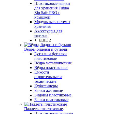
Пластиковые ящики
для хранения Futura
Zip Safe PRO с
крышкой
Модульные системы
хранения
Аксессуары для
ящиков
+ ЕЩЕ 2
Вёдра, бидоны и бутыли
Бутыли и бутылки
пластиковые
Вёдра металлические
Вёдра пластиковые
Ёмкости
строительные и
технические
Куботейнеры
Банки жестяные
Бидоны пластиковые
Банки пластиковые
Паллеты пластиковые
Пластиковые паллеты