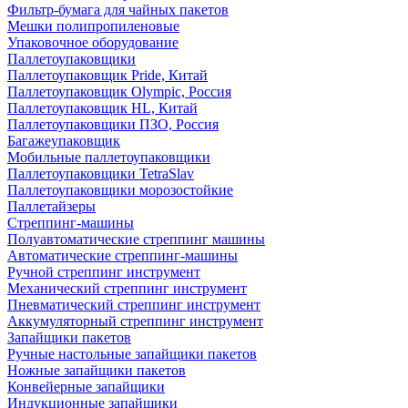
Фильтр-бумага для чайных пакетов
Мешки полипропиленовые
Упаковочное оборудование
Паллетоупаковщики
Паллетоупаковщик Pride, Китай
Паллетоупаковщик Olympic, Россия
Паллетоупаковщик HL, Китай
Паллетоупаковщики ПЗО, Россия
Багажеупаковщик
Мобильные паллетоупаковщики
Паллетоупаковщики TetraSlav
Паллетоупаковщики морозостойкие
Паллетайзеры
Стреппинг-машины
Полуавтоматические стреппинг машины
Автоматические стреппинг-машины
Ручной стреппинг инструмент
Механический стреппинг инструмент
Пневматический стреппинг инструмент
Аккумуляторный стреппинг инструмент
Запайщики пакетов
Ручные настольные запайщики пакетов
Ножные запайщики пакетов
Конвейерные запайщики
Индукционные запайщики