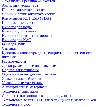
Локализация разлива жидкостей
Антистатическая тара
Паллеты антистатические
Ящики и лотки антистатические
Контейнеры KLT ESD (VDA)
Пластиковые ёмкости
Ёмкости для воды
Ёмкости для топлива
Ёмкости для транспортировки
Ёмкости для КАС
Баки для душа
Септики
Кухонный инвентарь для предприятий общественного
питания
Гастроёмкости
Доски разделочные пластиковые
Подносы пластиковые
Одноразовая посуда пластиковая
Упаковка для кейтеринга
Упаковочные материалы
Антипригарные материалы
Тефлоновая лакоткань
Силапен (силиконовые коврики и рулоны)
Тефлоновые ленты PTFE для запайщиков и упаковщиков
Тефлоновый скотч