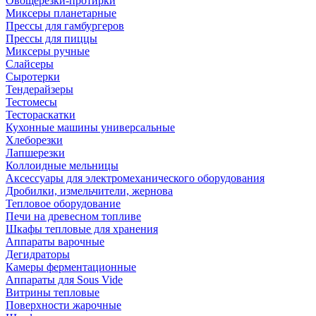
Овощерезки-протирки
Миксеры планетарные
Прессы для гамбургеров
Прессы для пиццы
Миксеры ручные
Слайсеры
Сыротерки
Тендерайзеры
Тестомесы
Тестораскатки
Кухонные машины универсальные
Хлеборезки
Лапшерезки
Коллоидные мельницы
Аксессуары для электромеханического оборудования
Дробилки, измельчители, жернова
Тепловое оборудование
Печи на древесном топливе
Шкафы тепловые для хранения
Аппараты варочные
Дегидраторы
Камеры ферментационные
Аппараты для Sous Vide
Витрины тепловые
Поверхности жарочные