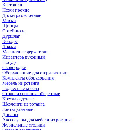
Кастрюли
Ножи прочие
Доски разделочные
Миски
Щипцы
Сотейники
Дуршлаг
Колоды
Ложки
Магнитные держатели
Инвентарь кухонный
Посуда
Сковородки
Оборудование для стерилизации
Комплекты оборудования
Мебель из ротанга
Подвесные кресла
Столы из ротанга обеденные
Кресла садовые
Шезлонги из ротанга
Зонты уличные
Диваны
Аксессуары для мебели из ротанга
Журнальные столики