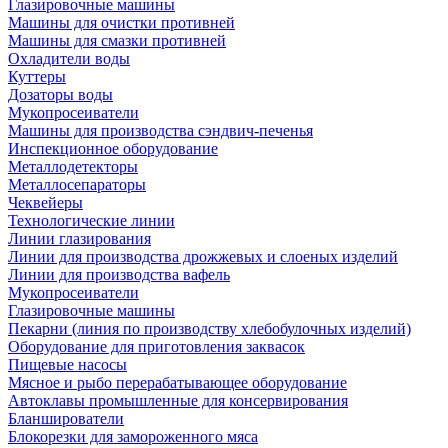
Глазировочные машины
Машины для очистки противней
Машины для смазки противней
Охладители воды
Куттеры
Дозаторы воды
Мукопросеиватели
Машины для производства сэндвич-печенья
Инспекционное оборудование
Металлодетекторы
Металлосепараторы
Чеквейеры
Технологические линии
Линии глазирования
Линии для производства дрожжевых и слоеных изделий
Линии для производства вафель
Мукопросеиватели
Глазировочные машины
Пекарни (линия по производству хлебобулочных изделий)
Оборудование для приготовления заквасок
Пищевые насосы
Мясное и рыбо перерабатывающее оборудование
Автоклавы промышленные для консервирования
Бланширователи
Блокорезки для замороженного мяса