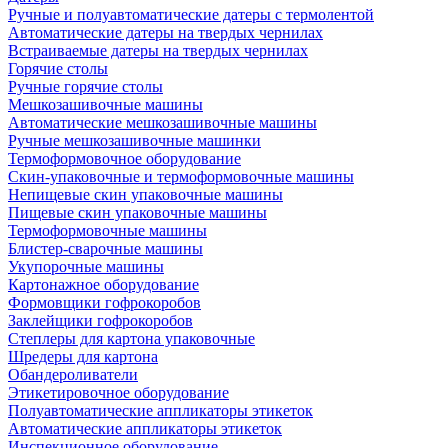
Ручные и полуавтоматические датеры с термолентой
Автоматические датеры на твердых чернилах
Встраиваемые датеры на твердых чернилах
Горячие столы
Ручные горячие столы
Мешкозашивочные машины
Автоматические мешкозашивочные машины
Ручные мешкозашивочные машинки
Термоформовочное оборудование
Скин-упаковочные и термоформовочные машины
Непищевые скин упаковочные машины
Пищевые скин упаковочные машины
Термоформовочные машины
Блистер-сварочные машины
Укупорочные машины
Картонажное оборудование
Формовщики гофрокоробов
Заклейщики гофрокоробов
Степлеры для картона упаковочные
Шредеры для картона
Обандероливатели
Этикетировочное оборудование
Полуавтоматические аппликаторы этикеток
Автоматические аппликаторы этикеток
Инспекционное оборудование