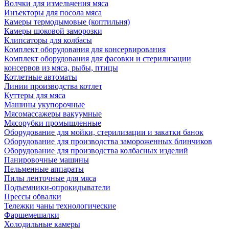
Волчки для измельчения мяса
Инъекторы для посола мяса
Камеры термодымовые (коптильня)
Камеры шоковой заморозки
Клипсаторы для колбасы
Комплект оборудования для консервирования
Комплект оборудования для фасовки и стерилизации
консервов из мяса, рыбы, птицы
Котлетные автоматы
Линии производства котлет
Куттеры для мяса
Машины укупорочные
Мясомассажеры вакуумные
Мясорубки промышленные
Оборудование для мойки, стерилизации и закатки банок
Оборудование для производства замороженных блинчиков
Оборудование для производства колбасных изделий
Панировочные машины
Пельменные аппараты
Пилы ленточные для мяса
Подъемники-опрокидыватели
Прессы обвалки
Тележки чаны технологические
Фаршемешалки
Холодильные камеры