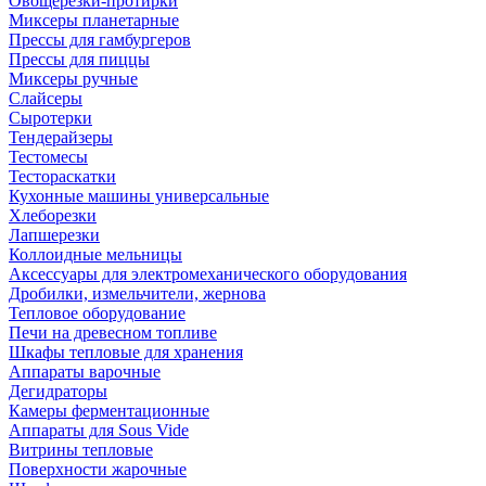
Овощерезки-протирки
Миксеры планетарные
Прессы для гамбургеров
Прессы для пиццы
Миксеры ручные
Слайсеры
Сыротерки
Тендерайзеры
Тестомесы
Тестораскатки
Кухонные машины универсальные
Хлеборезки
Лапшерезки
Коллоидные мельницы
Аксессуары для электромеханического оборудования
Дробилки, измельчители, жернова
Тепловое оборудование
Печи на древесном топливе
Шкафы тепловые для хранения
Аппараты варочные
Дегидраторы
Камеры ферментационные
Аппараты для Sous Vide
Витрины тепловые
Поверхности жарочные