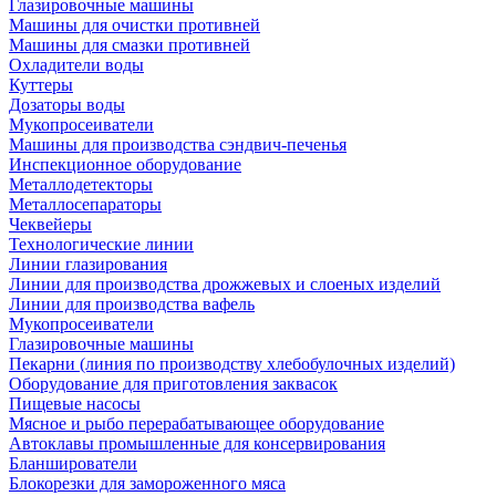
Глазировочные машины
Машины для очистки противней
Машины для смазки противней
Охладители воды
Куттеры
Дозаторы воды
Мукопросеиватели
Машины для производства сэндвич-печенья
Инспекционное оборудование
Металлодетекторы
Металлосепараторы
Чеквейеры
Технологические линии
Линии глазирования
Линии для производства дрожжевых и слоеных изделий
Линии для производства вафель
Мукопросеиватели
Глазировочные машины
Пекарни (линия по производству хлебобулочных изделий)
Оборудование для приготовления заквасок
Пищевые насосы
Мясное и рыбо перерабатывающее оборудование
Автоклавы промышленные для консервирования
Бланширователи
Блокорезки для замороженного мяса