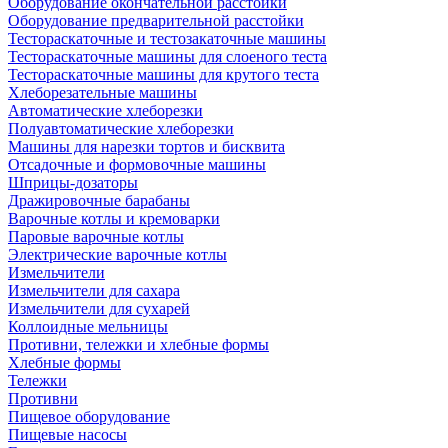
Оборудование окончательной расстойки
Оборудование предварительной расстойки
Тестораскаточные и тестозакаточные машины
Тестораскаточные машины для слоеного теста
Тестораскаточные машины для крутого теста
Хлеборезательные машины
Автоматические хлеборезки
Полуавтоматические хлеборезки
Машины для нарезки тортов и бисквита
Отсадочные и формовочные машины
Шприцы-дозаторы
Дражировочные барабаны
Варочные котлы и кремоварки
Паровые варочные котлы
Электрические варочные котлы
Измельчители
Измельчители для сахара
Измельчители для сухарей
Коллоидные мельницы
Противни, тележки и хлебные формы
Хлебные формы
Тележки
Противни
Пищевое оборудование
Пищевые насосы