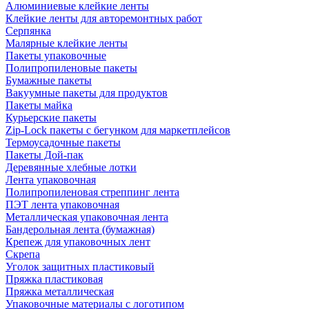
Алюминиевые клейкие ленты
Клейкие ленты для авторемонтных работ
Серпянка
Малярные клейкие ленты
Пакеты упаковочные
Полипропиленовые пакеты
Бумажные пакеты
Вакуумные пакеты для продуктов
Пакеты майка
Курьерские пакеты
Zip-Lock пакеты с бегунком для маркетплейсов
Термоусадочные пакеты
Пакеты Дой-пак
Деревянные хлебные лотки
Лента упаковочная
Полипропиленовая стреппинг лента
ПЭТ лента упаковочная
Металлическая упаковочная лента
Бандерольная лента (бумажная)
Крепеж для упаковочных лент
Скрепа
Уголок защитных пластиковый
Пряжка пластиковая
Пряжка металлическая
Упаковочные материалы с логотипом