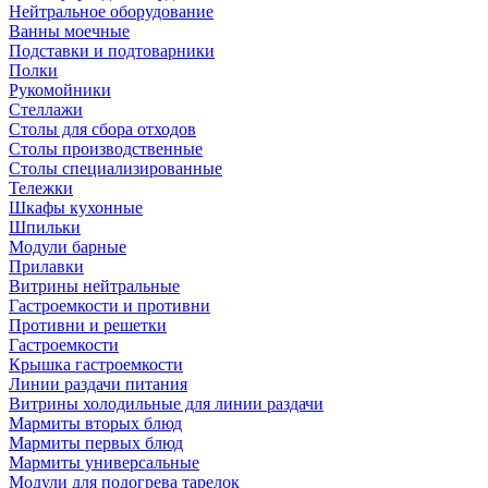
Нейтральное оборудование
Ванны моечные
Подставки и подтоварники
Полки
Рукомойники
Стеллажи
Столы для сбора отходов
Столы производственные
Столы специализированные
Тележки
Шкафы кухонные
Шпильки
Модули барные
Прилавки
Витрины нейтральные
Гастроемкости и противни
Противни и решетки
Гастроемкости
Крышка гастроемкости
Линии раздачи питания
Витрины холодильные для линии раздачи
Мармиты вторых блюд
Мармиты первых блюд
Мармиты универсальные
Модули для подогрева тарелок