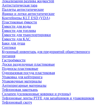
Локализация разлива жидкостей
Антистатическая тара
Паллеты антистатические
Ящики и лотки антистатические
Контейнеры KLT ESD (VDA)
Пластиковые ёмкости
Ёмкости для воды
Ёмкости для топлива
Ёмкости для транспортировки
Ёмкости для КАС
Баки для душа
Септики
Кухонный инвентарь для предприятий общественного
питания
Гастроёмкости
Доски разделочные пластиковые
Подносы пластиковые
Одноразовая посуда пластиковая
Упаковка для кейтеринга
Упаковочные материалы
Антипригарные материалы
Тефлоновая лакоткань
Силапен (силиконовые коврики и рулоны)
Тефлоновые ленты PTFE для запайщиков и упаковщиков
Тефлоновый скотч