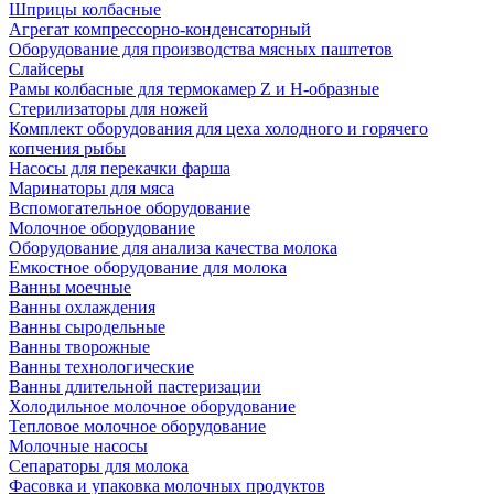
Шприцы колбасные
Агрегат компрессорно-конденсаторный
Оборудование для производства мясных паштетов
Слайсеры
Рамы колбасные для термокамер Z и H-образные
Стерилизаторы для ножей
Комплект оборудования для цеха холодного и горячего
копчения рыбы
Насосы для перекачки фарша
Маринаторы для мяса
Вспомогательное оборудование
Молочное оборудование
Оборудование для анализа качества молока
Емкостное оборудование для молока
Ванны моечные
Ванны охлаждения
Ванны сыродельные
Ванны творожные
Ванны технологические
Ванны длительной пастеризации
Холодильное молочное оборудование
Тепловое молочное оборудование
Молочные насосы
Сепараторы для молока
Фасовка и упаковка молочных продуктов