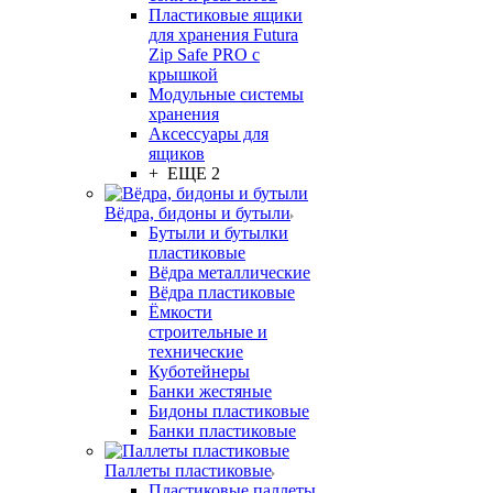
Пластиковые ящики
для хранения Futura
Zip Safe PRO с
крышкой
Модульные системы
хранения
Аксессуары для
ящиков
+ ЕЩЕ 2
Вёдра, бидоны и бутыли
Бутыли и бутылки
пластиковые
Вёдра металлические
Вёдра пластиковые
Ёмкости
строительные и
технические
Куботейнеры
Банки жестяные
Бидоны пластиковые
Банки пластиковые
Паллеты пластиковые
Пластиковые паллеты