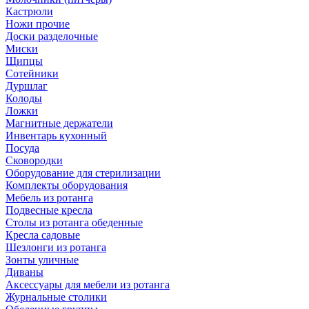
Кастрюли
Ножи прочие
Доски разделочные
Миски
Щипцы
Сотейники
Дуршлаг
Колоды
Ложки
Магнитные держатели
Инвентарь кухонный
Посуда
Сковородки
Оборудование для стерилизации
Комплекты оборудования
Мебель из ротанга
Подвесные кресла
Столы из ротанга обеденные
Кресла садовые
Шезлонги из ротанга
Зонты уличные
Диваны
Аксессуары для мебели из ротанга
Журнальные столики