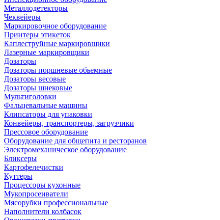
Металлодетекторы
Чеквейеры
Маркировочное оборудование
Принтеры этикеток
Каплеструйные маркировщики
Лазерные маркировщики
Дозаторы
Дозаторы поршневые обьемные
Дозаторы весовые
Дозаторы шнековые
Мультиголовки
Фальцевальные машины
Клипсаторы для упаковки
Конвейеры, транспортеры, загрузчики
Прессовое оборудование
Оборудование для общепита и ресторанов
Электромеханическое оборудование
Бликсеры
Картофелечистки
Куттеры
Процессоры кухонные
Мукопросеиватели
Мясорубки профессиональные
Наполнители колбасок