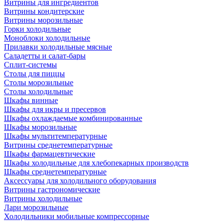
Витрины для ингредиентов
Витрины кондитерские
Витрины морозильные
Горки холодильные
Моноблоки холодильные
Прилавки холодильные мясные
Саладетты и салат-бары
Сплит-системы
Столы для пиццы
Столы морозильные
Столы холодильные
Шкафы винные
Шкафы для икры и пресервов
Шкафы охлаждаемые комбинированные
Шкафы морозильные
Шкафы мультитемпературные
Витрины среднетемпературные
Шкафы фармацевтические
Шкафы холодильные для хлебопекарных производств
Шкафы среднетемпературные
Аксессуары для холодильного оборудования
Витрины гастрономические
Витрины холодильные
Лари морозильные
Холодильники мобильные компрессорные