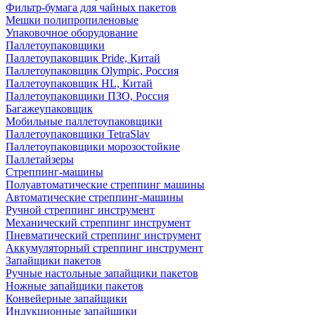
Фильтр-бумага для чайных пакетов
Мешки полипропиленовые
Упаковочное оборудование
Паллетоупаковщики
Паллетоупаковщик Pride, Китай
Паллетоупаковщик Olympic, Россия
Паллетоупаковщик HL, Китай
Паллетоупаковщики ПЗО, Россия
Багажеупаковщик
Мобильные паллетоупаковщики
Паллетоупаковщики TetraSlav
Паллетоупаковщики морозостойкие
Паллетайзеры
Стреппинг-машины
Полуавтоматические стреппинг машины
Автоматические стреппинг-машины
Ручной стреппинг инструмент
Механический стреппинг инструмент
Пневматический стреппинг инструмент
Аккумуляторный стреппинг инструмент
Запайщики пакетов
Ручные настольные запайщики пакетов
Ножные запайщики пакетов
Конвейерные запайщики
Индукционные запайщики