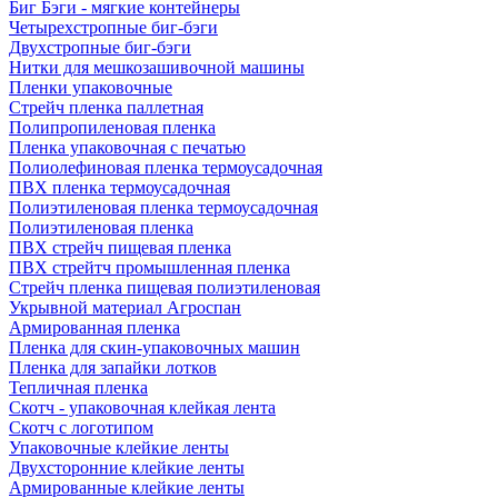
Биг Бэги - мягкие контейнеры
Четырехстропные биг-бэги
Двухстропные биг-бэги
Нитки для мешкозашивочной машины
Пленки упаковочные
Стрейч пленка паллетная
Полипропиленовая пленка
Пленка упаковочная с печатью
Полиолефиновая пленка термоусадочная
ПВХ пленка термоусадочная
Полиэтиленовая пленка термоусадочная
Полиэтиленовая пленка
ПВХ стрейч пищевая пленка
ПВХ стрейтч промышленная пленка
Стрейч пленка пищевая полиэтиленовая
Укрывной материал Агроспан
Армированная пленка
Пленка для скин-упаковочных машин
Пленка для запайки лотков
Тепличная пленка
Скотч - упаковочная клейкая лента
Скотч с логотипом
Упаковочные клейкие ленты
Двухсторонние клейкие ленты
Армированные клейкие ленты