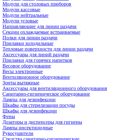
Модули для столовых приборов
Модули кассовые
Модули нейтральные
Модули угловые
Направляющие для линии раздачи
Секции охлаждаемые встраиваемые
Полки для линии раздачи
Прилавки холодильные
Тепловые поверхности для линии раздачи
Аксессуары для линий раздачи
Прилавки для горячих напитков
Весовое оборудование
Весы электронные
Вентиляционное оборудование
Зонты вытяжные
Аксессуары для вентиляционного оборудования
Санитарно-гигиеническое оборудование
Лампы для дезинфекции
Шкафы для стерилизации посуды
Шкафы для дезинфекции
Фены
Дозаторы и диспенсеры для гигиены
Лампы инсектицидные
Рукосушители
Средства санитарно-гигиенические