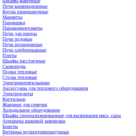
Шкафы жарочные
Печи конвекционные
Котлы пищеварочные
Мармиты
Пароварки
Пароконвектоматы
Печи для пиццы
Печи подовые
Печи ротационные
Печи хлебопекарные
Плиты
Шкафы расстоечные
Сковороды
Полки тепловые
Столы тепловые
Электрокипятильники
Аксессуары для теплового оборудования
Электроплиты
Коптильни
Жаровни для семечек
Холодильное оборудование
Шкафы специализированные для вызревания мяса, сыра
Аппараты шоковой заморозки
Бонеты
Витрины мультитемпературные