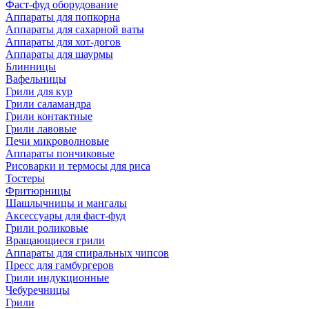
Фаст-фуд оборудование
Аппараты для попкорна
Аппараты для сахарной ваты
Аппараты для хот-догов
Аппараты для шаурмы
Блинницы
Вафельницы
Грили для кур
Грили саламандра
Грили контактные
Грили лавовые
Печи микроволновые
Аппараты пончиковые
Рисоварки и термосы для риса
Тостеры
Фритюрницы
Шашлычницы и мангалы
Аксессуары для фаст-фуд
Грили роликовые
Вращающиеся грили
Аппараты для спиральных чипсов
Пресс для гамбургеров
Грили индукционные
Чебуречницы
Грили