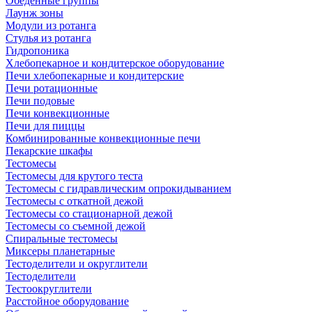
Обеденные группы
Лаунж зоны
Модули из ротанга
Стулья из ротанга
Гидропоника
Хлебопекарное и кондитерское оборудование
Печи хлебопекарные и кондитерские
Печи ротационные
Печи подовые
Печи конвекционные
Печи для пиццы
Комбинированные конвекционные печи
Пекарские шкафы
Тестомесы
Тестомесы для крутого теста
Тестомесы с гидравлическим опрокидыванием
Тестомесы с откатной дежой
Тестомесы со стационарной дежой
Тестомесы со съемной дежой
Спиральные тестомесы
Миксеры планетарные
Тестоделители и округлители
Тестоделители
Тестоокруглители
Расстойное оборудование