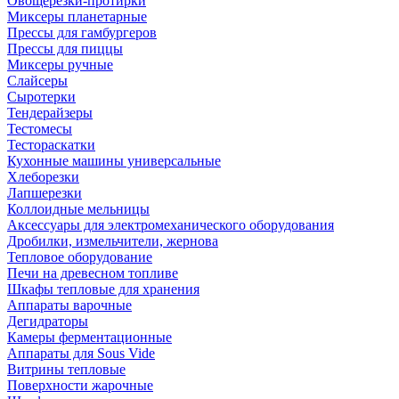
Овощерезки-протирки
Миксеры планетарные
Прессы для гамбургеров
Прессы для пиццы
Миксеры ручные
Слайсеры
Сыротерки
Тендерайзеры
Тестомесы
Тестораскатки
Кухонные машины универсальные
Хлеборезки
Лапшерезки
Коллоидные мельницы
Аксессуары для электромеханического оборудования
Дробилки, измельчители, жернова
Тепловое оборудование
Печи на древесном топливе
Шкафы тепловые для хранения
Аппараты варочные
Дегидраторы
Камеры ферментационные
Аппараты для Sous Vide
Витрины тепловые
Поверхности жарочные