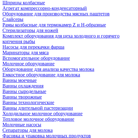
Шприцы колбасные
Агрегат компрессорно-конденсаторный
Оборудование для производства мясных паштетов
Слайсеры
Рамы колбасные для термокамер Z и H-образные
Стерилизаторы для ножей
Комплект оборудования для цеха холодного и горячего
копчения рыбы
Насосы для перекачки фарша
Маринаторы для мяса
Вспомогательное оборудование
Молочное оборудование
Оборудование для анализа качества молока
Емкостное оборудование для молока
Ванны моечные
Ванны охлаждения
Ванны сыродельные
Ванны творожные
Ванны технологические
Ванны длительной пастеризации
Холодильное молочное оборудование
Тепловое молочное оборудование
Молочные насосы
Сепараторы для молока
Фасовка и упаковка молочных продуктов