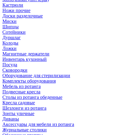
Кастрюли
Ножи прочие
Доски разделочные
Миски
Щипцы
Сотейники
Дуршлаг
Колоды
Ложки
Магнитные держатели
Инвентарь кухонный
Посуда
Сковородки
Оборудование для стерилизации
Комплекты оборудования
Мебель из ротанга
Подвесные кресла
Столы из ротанга обеденные
Кресла садовые
Шезлонги из ротанга
Зонты уличные
Диваны
Аксессуары для мебели из ротанга
Журнальные столики