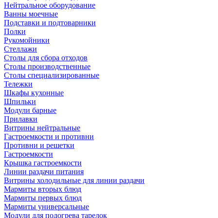
Нейтральное оборудование
Ванны моечные
Подставки и подтоварники
Полки
Рукомойники
Стеллажи
Столы для сбора отходов
Столы производственные
Столы специализированные
Тележки
Шкафы кухонные
Шпильки
Модули барные
Прилавки
Витрины нейтральные
Гастроемкости и противни
Противни и решетки
Гастроемкости
Крышка гастроемкости
Линии раздачи питания
Витрины холодильные для линии раздачи
Мармиты вторых блюд
Мармиты первых блюд
Мармиты универсальные
Модули для подогрева тарелок