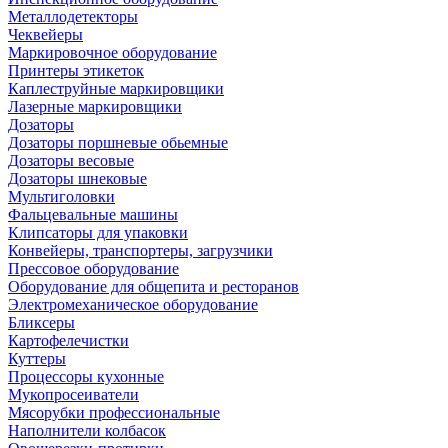
Металлодетекторы
Чеквейеры
Маркировочное оборудование
Принтеры этикеток
Каплеструйные маркировщики
Лазерные маркировщики
Дозаторы
Дозаторы поршневые обьемные
Дозаторы весовые
Дозаторы шнековые
Мультиголовки
Фальцевальные машины
Клипсаторы для упаковки
Конвейеры, транспортеры, загрузчики
Прессовое оборудование
Оборудование для общепита и ресторанов
Электромеханическое оборудование
Бликсеры
Картофелечистки
Куттеры
Процессоры кухонные
Мукопросеиватели
Мясорубки профессиональные
Наполнители колбасок