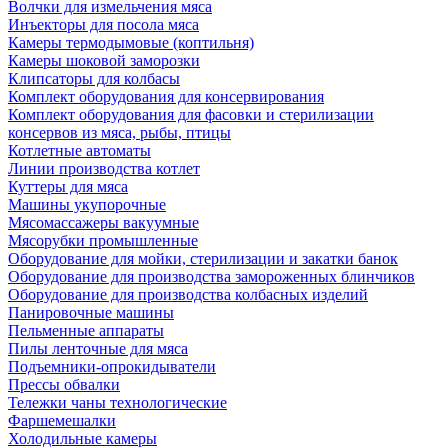
Волчки для измельчения мяса
Инъекторы для посола мяса
Камеры термодымовые (коптильня)
Камеры шоковой заморозки
Клипсаторы для колбасы
Комплект оборудования для консервирования
Комплект оборудования для фасовки и стерилизации
консервов из мяса, рыбы, птицы
Котлетные автоматы
Линии производства котлет
Куттеры для мяса
Машины укупорочные
Мясомассажеры вакуумные
Мясорубки промышленные
Оборудование для мойки, стерилизации и закатки банок
Оборудование для производства замороженных блинчиков
Оборудование для производства колбасных изделий
Панировочные машины
Пельменные аппараты
Пилы ленточные для мяса
Подъемники-опрокидыватели
Прессы обвалки
Тележки чаны технологические
Фаршемешалки
Холодильные камеры