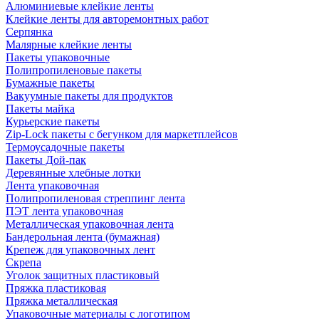
Алюминиевые клейкие ленты
Клейкие ленты для авторемонтных работ
Серпянка
Малярные клейкие ленты
Пакеты упаковочные
Полипропиленовые пакеты
Бумажные пакеты
Вакуумные пакеты для продуктов
Пакеты майка
Курьерские пакеты
Zip-Lock пакеты с бегунком для маркетплейсов
Термоусадочные пакеты
Пакеты Дой-пак
Деревянные хлебные лотки
Лента упаковочная
Полипропиленовая стреппинг лента
ПЭТ лента упаковочная
Металлическая упаковочная лента
Бандерольная лента (бумажная)
Крепеж для упаковочных лент
Скрепа
Уголок защитных пластиковый
Пряжка пластиковая
Пряжка металлическая
Упаковочные материалы с логотипом