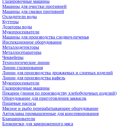
Глазировочные машины
Машины для очистки противней
Машины для смазки противней
Охладители воды
Куттеры
Дозаторы воды
Мукопросеиватели
Машины для производства сэндвич-печенья
Инспекционное оборудование
Металлодетекторы
Металлосепараторы
Чеквейеры
Технологические линии
Линии глазирования
Линии для производства дрожжевых и слоеных изделий
Линии для производства вафель
Мукопросеиватели
Глазировочные машины
Пекарни (линия по производству хлебобулочных изделий)
Оборудование для приготовления заквасок
Пищевые насосы
Мясное и рыбо перерабатывающее оборудование
Автоклавы промышленные для консервирования
Бланширователи
Блокорезки для замороженного мяса