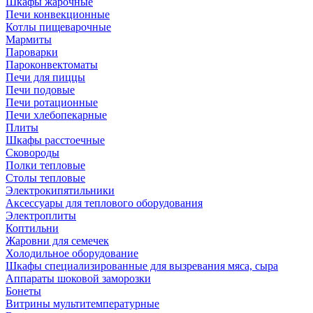
Шкафы жарочные
Печи конвекционные
Котлы пищеварочные
Мармиты
Пароварки
Пароконвектоматы
Печи для пиццы
Печи подовые
Печи ротационные
Печи хлебопекарные
Плиты
Шкафы расстоечные
Сковороды
Полки тепловые
Столы тепловые
Электрокипятильники
Аксессуары для теплового оборудования
Электроплиты
Коптильни
Жаровни для семечек
Холодильное оборудование
Шкафы специализированные для вызревания мяса, сыра
Аппараты шоковой заморозки
Бонеты
Витрины мультитемпературные