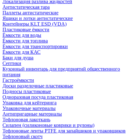
Локализация разлива жидкостей
Антистатическая тара
Паллеты антистатические
Ящики и лотки антистатические
Контейнеры KLT ESD (VDA)
Пластиковые ёмкости
Ёмкости для воды
Ёмкости для топлива
Ёмкости для транспортировки
Ёмкости для КАС
Баки для душа
Септики
Кухонный инвентарь для предприятий общественного
питания
Гастроёмкости
Доски разделочные пластиковые
Подносы пластиковые
Одноразовая посуда пластиковая
Упаковка для кейтеринга
Упаковочные материалы
Антипригарные материалы
Тефлоновая лакоткань
Силапен (силиконовые коврики и рулоны)
Тефлоновые ленты PTFE для запайщиков и упаковщиков
Тефлоновый скотч