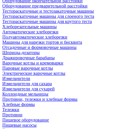
Оборудование окончательной расстойки
Оборудование предварительной расстойки
Тестораскаточные и тестозакаточные машины
Тестораскаточные машины для слоеного теста
Тестораскаточные машины для крутого теста
Хлеборезательные машины
Автоматические хлеборезки
Полуавтоматические хлеборезки
Машины для нарезки тортов и бисквита
Отсадочные и формовочные машины
Шприцы-дозаторы
Дражировочные барабаны
Варочные котлы и кремоварки
Паровые варочные котлы
Электрические варочные котлы
Измельчители
Измельчители для сахара
Измельчители для сухарей
Коллоидные мельницы
Противни, тележки и хлебные формы
Хлебные формы
Тележки
Противни
Пищевое оборудование
Пищевые насосы