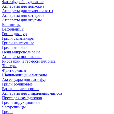
Фаст-фуд оборудование
Аппараты для попкорна
Аппараты для сахарной ваты
Аппараты для хот-догов
Аппараты для шаурмы
Блинницы
Вафельницы
Грили для кур
Грили саламандра
Грили контактные
Грили лавовые
Печи микроволновые
Аппараты пончиковые
Рисоварки и термосы для риса
Тостеры
Фритюрницы
Шашлычницы и мангалы
Аксессуары для фаст-фуд
Грили роликовые
Вращающиеся грили
Аппараты для спиральных чипсов
Пресс для гамбургеров
Грили индукционные
Чебуречницы
Грили