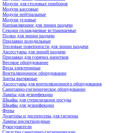
Модули для столовых приборов
Модули кассовые
Модули нейтральные
Модули угловые
Направляющие для линии раздачи
Секции охлаждаемые встраиваемые
Полки для линии раздачи
Прилавки холодильные
Тепловые поверхности для линии раздачи
Аксессуары для линий раздачи
Прилавки для горячих напитков
Весовое оборудование
Весы электронные
Вентиляционное оборудование
Зонты вытяжные
Аксессуары для вентиляционного оборудования
Санитарно-гигиеническое оборудование
Лампы для дезинфекции
Шкафы для стерилизации посуды
Шкафы для дезинфекции
Фены
Дозаторы и диспенсеры для гигиены
Лампы инсектицидные
Рукосушители
Средства санитарно-гигиенические