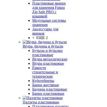
Пластиковые ящики
для хранения Futura
Zip Safe PRO с
крышкой
Модульные системы
хранения
Аксессуары для
ящиков
+ ЕЩЕ 2
Вёдра, бидоны и бутыли
Бутыли и бутылки
пластиковые
Вёдра металлические
Вёдра пластиковые
Ёмкости
строительные и
технические
Куботейнеры
Банки жестяные
Бидоны пластиковые
Банки пластиковые
Паллеты пластиковые
Пластиковые паллеты