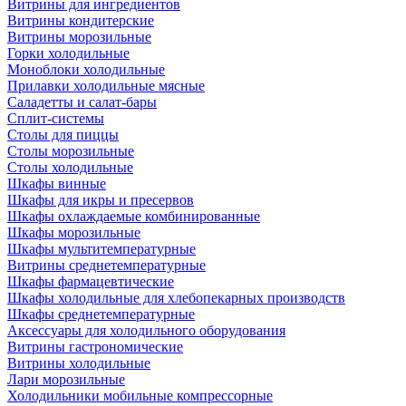
Витрины для ингредиентов
Витрины кондитерские
Витрины морозильные
Горки холодильные
Моноблоки холодильные
Прилавки холодильные мясные
Саладетты и салат-бары
Сплит-системы
Столы для пиццы
Столы морозильные
Столы холодильные
Шкафы винные
Шкафы для икры и пресервов
Шкафы охлаждаемые комбинированные
Шкафы морозильные
Шкафы мультитемпературные
Витрины среднетемпературные
Шкафы фармацевтические
Шкафы холодильные для хлебопекарных производств
Шкафы среднетемпературные
Аксессуары для холодильного оборудования
Витрины гастрономические
Витрины холодильные
Лари морозильные
Холодильники мобильные компрессорные