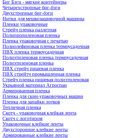
Биг Бэги - мягкие контейнеры
Четырехстропные биг-бэги
Двухстропные биг-бэги
Нитки для мешкозашивочной машины
Пленки упаковочные
Стрейч пленка паллетная
Полипропиленовая пленка
Пленка упаковочная с печатью
Полиолефиновая пленка термоусадочная
ПВХ пленка термоусадочная
Полиэтиленовая пленка термоусадочная
Полиэтиленовая пленка
ПВХ стрейч пищевая пленка
ПВХ стрейтч промышленная пленка
Стрейч пленка пищевая полиэтиленовая
Укрывной материал Агроспан
Армированная пленка
Пленка для скин-упаковочных машин
Пленка для запайки лотков
Тепличная пленка
Скотч - упаковочная клейкая лента
Скотч с логотипом
Упаковочные клейкие ленты
Двухсторонние клейкие ленты
Армированные клейкие ленты