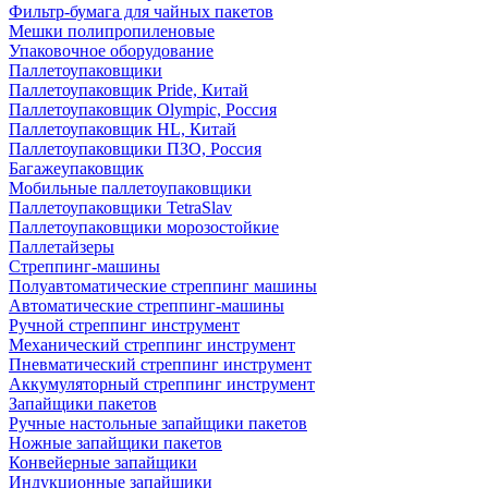
Фильтр-бумага для чайных пакетов
Мешки полипропиленовые
Упаковочное оборудование
Паллетоупаковщики
Паллетоупаковщик Pride, Китай
Паллетоупаковщик Olympic, Россия
Паллетоупаковщик HL, Китай
Паллетоупаковщики ПЗО, Россия
Багажеупаковщик
Мобильные паллетоупаковщики
Паллетоупаковщики TetraSlav
Паллетоупаковщики морозостойкие
Паллетайзеры
Стреппинг-машины
Полуавтоматические стреппинг машины
Автоматические стреппинг-машины
Ручной стреппинг инструмент
Механический стреппинг инструмент
Пневматический стреппинг инструмент
Аккумуляторный стреппинг инструмент
Запайщики пакетов
Ручные настольные запайщики пакетов
Ножные запайщики пакетов
Конвейерные запайщики
Индукционные запайщики