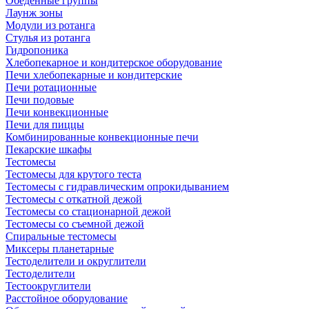
Обеденные группы
Лаунж зоны
Модули из ротанга
Стулья из ротанга
Гидропоника
Хлебопекарное и кондитерское оборудование
Печи хлебопекарные и кондитерские
Печи ротационные
Печи подовые
Печи конвекционные
Печи для пиццы
Комбинированные конвекционные печи
Пекарские шкафы
Тестомесы
Тестомесы для крутого теста
Тестомесы с гидравлическим опрокидыванием
Тестомесы с откатной дежой
Тестомесы со стационарной дежой
Тестомесы со съемной дежой
Спиральные тестомесы
Миксеры планетарные
Тестоделители и округлители
Тестоделители
Тестоокруглители
Расстойное оборудование