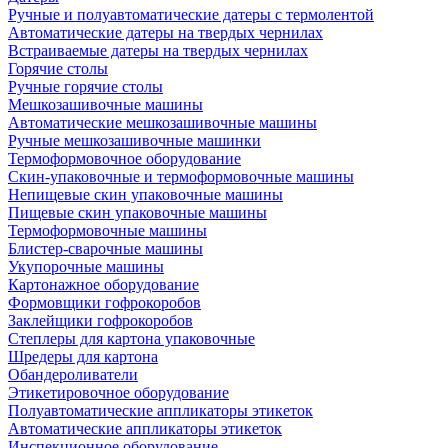
Ручные и полуавтоматические датеры с термолентой
Автоматические датеры на твердых чернилах
Встраиваемые датеры на твердых чернилах
Горячие столы
Ручные горячие столы
Мешкозашивочные машины
Автоматические мешкозашивочные машины
Ручные мешкозашивочные машинки
Термоформовочное оборудование
Скин-упаковочные и термоформовочные машины
Непищевые скин упаковочные машины
Пищевые скин упаковочные машины
Термоформовочные машины
Блистер-сварочные машины
Укупорочные машины
Картонажное оборудование
Формовщики гофрокоробов
Заклейщики гофрокоробов
Степлеры для картона упаковочные
Шредеры для картона
Обандероливатели
Этикетировочное оборудование
Полуавтоматические аппликаторы этикеток
Автоматические аппликаторы этикеток
Инспекционное оборудование