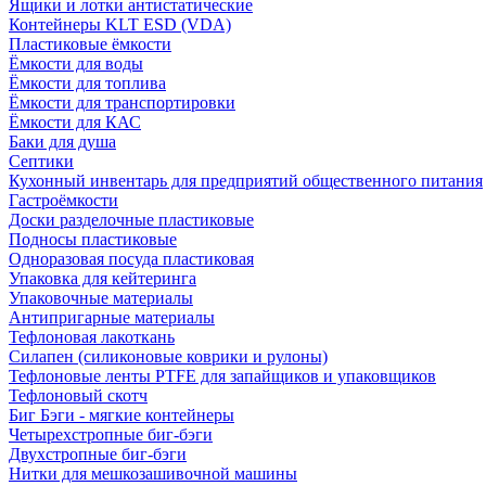
Ящики и лотки антистатические
Контейнеры KLT ESD (VDA)
Пластиковые ёмкости
Ёмкости для воды
Ёмкости для топлива
Ёмкости для транспортировки
Ёмкости для КАС
Баки для душа
Септики
Кухонный инвентарь для предприятий общественного питания
Гастроёмкости
Доски разделочные пластиковые
Подносы пластиковые
Одноразовая посуда пластиковая
Упаковка для кейтеринга
Упаковочные материалы
Антипригарные материалы
Тефлоновая лакоткань
Силапен (силиконовые коврики и рулоны)
Тефлоновые ленты PTFE для запайщиков и упаковщиков
Тефлоновый скотч
Биг Бэги - мягкие контейнеры
Четырехстропные биг-бэги
Двухстропные биг-бэги
Нитки для мешкозашивочной машины