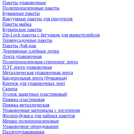
Пакеты упаковочные
Полипропиленовые пакеты
Бумажные пакеты
Вакуумные пакеты для продуктов
Пакеты майка
Курьерские пакеты
Zip-Lock пакеты с бегунком для маркетплейсов
Термоусадочные пакеты
Пакеты Дой-пак
Деревянные хлебные лотки
Лента упаковочная
Полипропиленовая стреппинг лента
ПЭТ лента упаковочная
Металлическая упаковочная лента
Бандерольная лента (бумажная)
Крепеж для упаковочных лент
Скрепа
Уголок защитных пластиковый
Пряжка пластиковая
Пряжка металлическая
Упаковочные материалы с логотипом
Фильтр-бумага для чайных пакетов
Мешки полипропиленовые
Упаковочное оборудование
Паллетоупаковщики