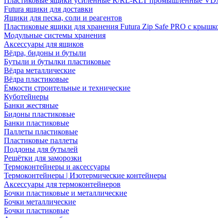
Пластиковые ящики усиленные R/RL-KLT промышленные VD
Futura ящики для доставки
Ящики для песка, соли и реагентов
Пластиковые ящики для хранения Futura Zip Safe PRO с крышк
Модульные системы хранения
Аксессуары для ящиков
Вёдра, бидоны и бутыли
Бутыли и бутылки пластиковые
Вёдра металлические
Вёдра пластиковые
Ёмкости строительные и технические
Куботейнеры
Банки жестяные
Бидоны пластиковые
Банки пластиковые
Паллеты пластиковые
Пластиковые паллеты
Поддоны для бутылей
Решётки для заморозки
Термоконтейнеры и аксессуары
Термоконтейнеры | Изотермические контейнеры
Аксессуары для термоконтейнеров
Бочки пластиковые и металлические
Бочки металлические
Бочки пластиковые