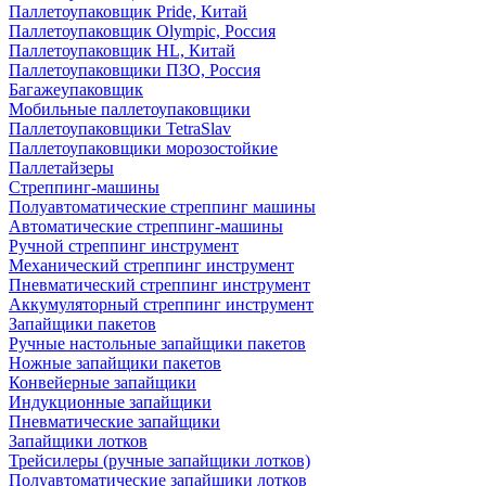
Паллетоупаковщик Pride, Китай
Паллетоупаковщик Olympic, Россия
Паллетоупаковщик HL, Китай
Паллетоупаковщики ПЗО, Россия
Багажеупаковщик
Мобильные паллетоупаковщики
Паллетоупаковщики TetraSlav
Паллетоупаковщики морозостойкие
Паллетайзеры
Стреппинг-машины
Полуавтоматические стреппинг машины
Автоматические стреппинг-машины
Ручной стреппинг инструмент
Механический стреппинг инструмент
Пневматический стреппинг инструмент
Аккумуляторный стреппинг инструмент
Запайщики пакетов
Ручные настольные запайщики пакетов
Ножные запайщики пакетов
Конвейерные запайщики
Индукционные запайщики
Пневматические запайщики
Запайщики лотков
Трейсилеры (ручные запайщики лотков)
Полуавтоматические запайщики лотков