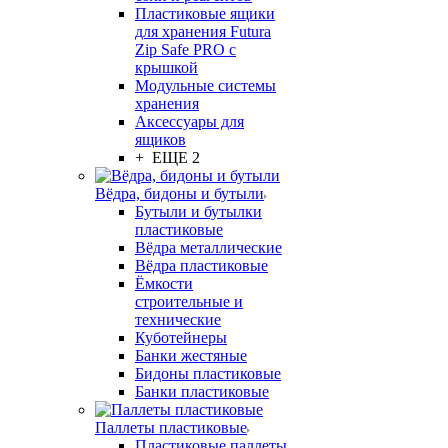
Пластиковые ящики
для хранения Futura
Zip Safe PRO с
крышкой
Модульные системы
хранения
Аксессуары для
ящиков
+ ЕЩЕ 2
Вёдра, бидоны и бутыли
Бутыли и бутылки
пластиковые
Вёдра металлические
Вёдра пластиковые
Ёмкости
строительные и
технические
Куботейнеры
Банки жестяные
Бидоны пластиковые
Банки пластиковые
Паллеты пластиковые
Пластиковые паллеты