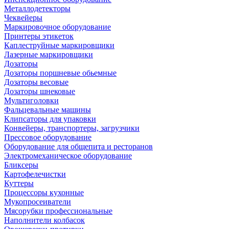
Металлодетекторы
Чеквейеры
Маркировочное оборудование
Принтеры этикеток
Каплеструйные маркировщики
Лазерные маркировщики
Дозаторы
Дозаторы поршневые обьемные
Дозаторы весовые
Дозаторы шнековые
Мультиголовки
Фальцевальные машины
Клипсаторы для упаковки
Конвейеры, транспортеры, загрузчики
Прессовое оборудование
Оборудование для общепита и ресторанов
Электромеханическое оборудование
Бликсеры
Картофелечистки
Куттеры
Процессоры кухонные
Мукопросеиватели
Мясорубки профессиональные
Наполнители колбасок