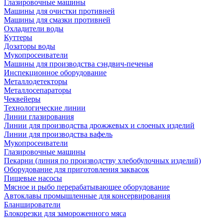
Глазировочные машины
Машины для очистки противней
Машины для смазки противней
Охладители воды
Куттеры
Дозаторы воды
Мукопросеиватели
Машины для производства сэндвич-печенья
Инспекционное оборудование
Металлодетекторы
Металлосепараторы
Чеквейеры
Технологические линии
Линии глазирования
Линии для производства дрожжевых и слоеных изделий
Линии для производства вафель
Мукопросеиватели
Глазировочные машины
Пекарни (линия по производству хлебобулочных изделий)
Оборудование для приготовления заквасок
Пищевые насосы
Мясное и рыбо перерабатывающее оборудование
Автоклавы промышленные для консервирования
Бланширователи
Блокорезки для замороженного мяса