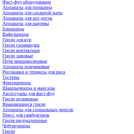
Фаст-фуд оборудование
Аппараты для попкорна
Аппараты для сахарной ваты
Аппараты для хот-догов
Аппараты для шаурмы
Блинницы
Вафельницы
Грили для кур
Грили саламандра
Грили контактные
Грили лавовые
Печи микроволновые
Аппараты пончиковые
Рисоварки и термосы для риса
Тостеры
Фритюрницы
Шашлычницы и мангалы
Аксессуары для фаст-фуд
Грили роликовые
Вращающиеся грили
Аппараты для спиральных чипсов
Пресс для гамбургеров
Грили индукционные
Чебуречницы
Грили