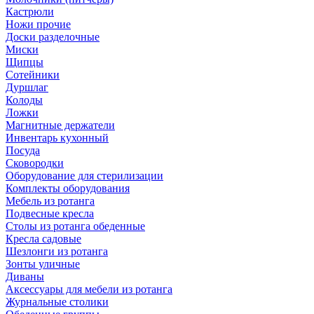
Кастрюли
Ножи прочие
Доски разделочные
Миски
Щипцы
Сотейники
Дуршлаг
Колоды
Ложки
Магнитные держатели
Инвентарь кухонный
Посуда
Сковородки
Оборудование для стерилизации
Комплекты оборудования
Мебель из ротанга
Подвесные кресла
Столы из ротанга обеденные
Кресла садовые
Шезлонги из ротанга
Зонты уличные
Диваны
Аксессуары для мебели из ротанга
Журнальные столики