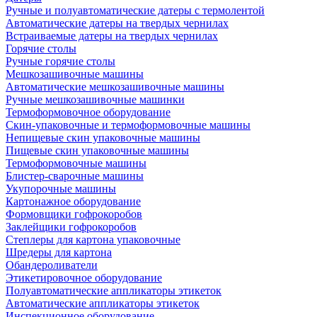
Ручные и полуавтоматические датеры с термолентой
Автоматические датеры на твердых чернилах
Встраиваемые датеры на твердых чернилах
Горячие столы
Ручные горячие столы
Мешкозашивочные машины
Автоматические мешкозашивочные машины
Ручные мешкозашивочные машинки
Термоформовочное оборудование
Скин-упаковочные и термоформовочные машины
Непищевые скин упаковочные машины
Пищевые скин упаковочные машины
Термоформовочные машины
Блистер-сварочные машины
Укупорочные машины
Картонажное оборудование
Формовщики гофрокоробов
Заклейщики гофрокоробов
Степлеры для картона упаковочные
Шредеры для картона
Обандероливатели
Этикетировочное оборудование
Полуавтоматические аппликаторы этикеток
Автоматические аппликаторы этикеток
Инспекционное оборудование