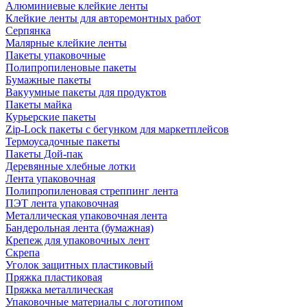
Алюминиевые клейкие ленты
Клейкие ленты для авторемонтных работ
Серпянка
Малярные клейкие ленты
Пакеты упаковочные
Полипропиленовые пакеты
Бумажные пакеты
Вакуумные пакеты для продуктов
Пакеты майка
Курьерские пакеты
Zip-Lock пакеты с бегунком для маркетплейсов
Термоусадочные пакеты
Пакеты Дой-пак
Деревянные хлебные лотки
Лента упаковочная
Полипропиленовая стреппинг лента
ПЭТ лента упаковочная
Металлическая упаковочная лента
Бандерольная лента (бумажная)
Крепеж для упаковочных лент
Скрепа
Уголок защитных пластиковый
Пряжка пластиковая
Пряжка металлическая
Упаковочные материалы с логотипом