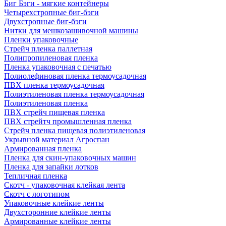
Биг Бэги - мягкие контейнеры
Четырехстропные биг-бэги
Двухстропные биг-бэги
Нитки для мешкозашивочной машины
Пленки упаковочные
Стрейч пленка паллетная
Полипропиленовая пленка
Пленка упаковочная с печатью
Полиолефиновая пленка термоусадочная
ПВХ пленка термоусадочная
Полиэтиленовая пленка термоусадочная
Полиэтиленовая пленка
ПВХ стрейч пищевая пленка
ПВХ стрейтч промышленная пленка
Стрейч пленка пищевая полиэтиленовая
Укрывной материал Агроспан
Армированная пленка
Пленка для скин-упаковочных машин
Пленка для запайки лотков
Тепличная пленка
Скотч - упаковочная клейкая лента
Скотч с логотипом
Упаковочные клейкие ленты
Двухсторонние клейкие ленты
Армированные клейкие ленты