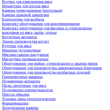
Волчки для измельчения мяса
Инъекторы для посола мяса
Камеры термодымовые (коптильня)
Камеры шоковой заморозки
Клипсаторы для колбасы
Комплект оборудования для консервирования
Комплект оборудования для фасовки и стерилизации
консервов из мяса, рыбы, птицы
Котлетные автоматы
Линии производства котлет
Куттеры для мяса
Машины укупорочные
Мясомассажеры вакуумные
Мясорубки промышленные
Оборудование для мойки, стерилизации и закатки банок
Оборудование для производства замороженных блинчиков
Оборудование для производства колбасных изделий
Панировочные машины
Пельменные аппараты
Пилы ленточные для мяса
Подъемники-опрокидыватели
Прессы обвалки
Тележки чаны технологические
Фаршемешалки
Холодильные камеры