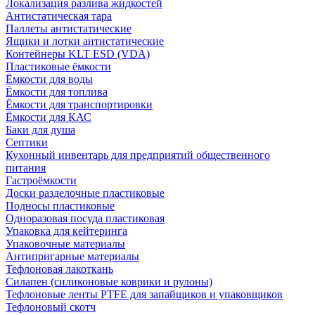
Локализация разлива жидкостей
Антистатическая тара
Паллеты антистатические
Ящики и лотки антистатические
Контейнеры KLT ESD (VDA)
Пластиковые ёмкости
Ёмкости для воды
Ёмкости для топлива
Ёмкости для транспортировки
Ёмкости для КАС
Баки для душа
Септики
Кухонный инвентарь для предприятий общественного
питания
Гастроёмкости
Доски разделочные пластиковые
Подносы пластиковые
Одноразовая посуда пластиковая
Упаковка для кейтеринга
Упаковочные материалы
Антипригарные материалы
Тефлоновая лакоткань
Силапен (силиконовые коврики и рулоны)
Тефлоновые ленты PTFE для запайщиков и упаковщиков
Тефлоновый скотч