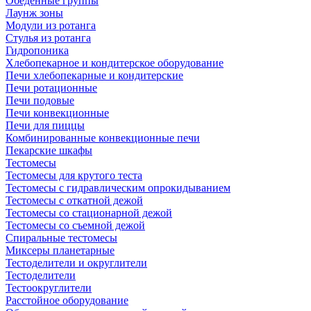
Обеденные группы
Лаунж зоны
Модули из ротанга
Стулья из ротанга
Гидропоника
Хлебопекарное и кондитерское оборудование
Печи хлебопекарные и кондитерские
Печи ротационные
Печи подовые
Печи конвекционные
Печи для пиццы
Комбинированные конвекционные печи
Пекарские шкафы
Тестомесы
Тестомесы для крутого теста
Тестомесы с гидравлическим опрокидыванием
Тестомесы с откатной дежой
Тестомесы со стационарной дежой
Тестомесы со съемной дежой
Спиральные тестомесы
Миксеры планетарные
Тестоделители и округлители
Тестоделители
Тестоокруглители
Расстойное оборудование