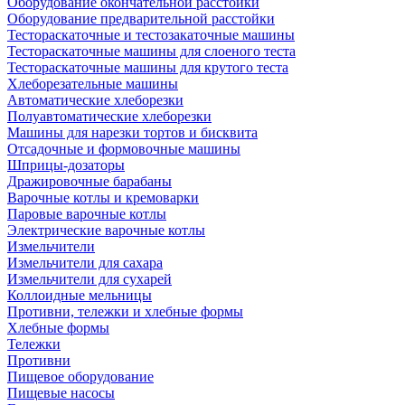
Оборудование окончательной расстойки
Оборудование предварительной расстойки
Тестораскаточные и тестозакаточные машины
Тестораскаточные машины для слоеного теста
Тестораскаточные машины для крутого теста
Хлеборезательные машины
Автоматические хлеборезки
Полуавтоматические хлеборезки
Машины для нарезки тортов и бисквита
Отсадочные и формовочные машины
Шприцы-дозаторы
Дражировочные барабаны
Варочные котлы и кремоварки
Паровые варочные котлы
Электрические варочные котлы
Измельчители
Измельчители для сахара
Измельчители для сухарей
Коллоидные мельницы
Противни, тележки и хлебные формы
Хлебные формы
Тележки
Противни
Пищевое оборудование
Пищевые насосы