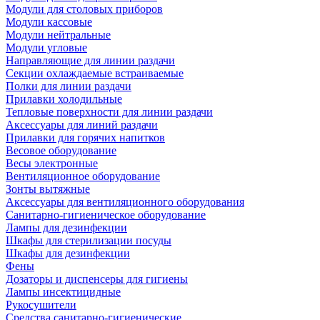
Модули для столовых приборов
Модули кассовые
Модули нейтральные
Модули угловые
Направляющие для линии раздачи
Секции охлаждаемые встраиваемые
Полки для линии раздачи
Прилавки холодильные
Тепловые поверхности для линии раздачи
Аксессуары для линий раздачи
Прилавки для горячих напитков
Весовое оборудование
Весы электронные
Вентиляционное оборудование
Зонты вытяжные
Аксессуары для вентиляционного оборудования
Санитарно-гигиеническое оборудование
Лампы для дезинфекции
Шкафы для стерилизации посуды
Шкафы для дезинфекции
Фены
Дозаторы и диспенсеры для гигиены
Лампы инсектицидные
Рукосушители
Средства санитарно-гигиенические