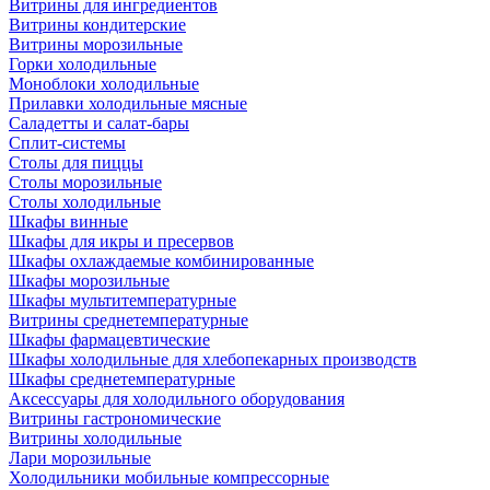
Витрины для ингредиентов
Витрины кондитерские
Витрины морозильные
Горки холодильные
Моноблоки холодильные
Прилавки холодильные мясные
Саладетты и салат-бары
Сплит-системы
Столы для пиццы
Столы морозильные
Столы холодильные
Шкафы винные
Шкафы для икры и пресервов
Шкафы охлаждаемые комбинированные
Шкафы морозильные
Шкафы мультитемпературные
Витрины среднетемпературные
Шкафы фармацевтические
Шкафы холодильные для хлебопекарных производств
Шкафы среднетемпературные
Аксессуары для холодильного оборудования
Витрины гастрономические
Витрины холодильные
Лари морозильные
Холодильники мобильные компрессорные