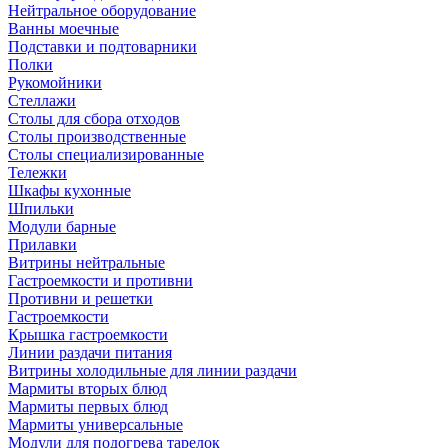
Нейтральное оборудование
Ванны моечные
Подставки и подтоварники
Полки
Рукомойники
Стеллажи
Столы для сбора отходов
Столы производственные
Столы специализированные
Тележки
Шкафы кухонные
Шпильки
Модули барные
Прилавки
Витрины нейтральные
Гастроемкости и противни
Противни и решетки
Гастроемкости
Крышка гастроемкости
Линии раздачи питания
Витрины холодильные для линии раздачи
Мармиты вторых блюд
Мармиты первых блюд
Мармиты универсальные
Модули для подогрева тарелок