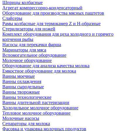
Шприцы колбасные
Агрегат компрессорно-конденсаторный
Оборудование для производства мясных паштетов
Слайсеры
Рамы колбасные для термокамер Z и H-образные
Стерилизаторы для ножей
Комплект оборудования для цеха холодного и горячего
копчения рыбы
Насосы для перекачки фарша
Маринаторы для мяса
Вспомогательное оборудование
Молочное оборудование
Оборудование для анализа качества молока
Емкостное оборудование для молока
Ванны моечные
Ванны охлаждения
Ванны сыродельные
Ванны творожные
Ванны технологические
Ванны длительной пастеризации
Холодильное молочное оборудование
Тепловое молочное оборудование
Молочные насосы
Сепараторы для молока
Фасовка и упаковка молочных продуктов