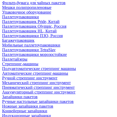
Фильтр-бумага для чайных пакетов
Мешки полипропиленовые
Упаковочное оборудование
Паллетоупаковщики
Паллетоупаковщик Pride, Китай
Паллетоупаковщик Olympic, Россия
Паллетоупаковщик HL, Китай
Паллетоупаковщики ПЗО, Россия
Багажеупаковщик
Мобильные паллетоупаковщики
Паллетоупаковщики TetraSlav
Паллетоупаковщики морозостойкие
Паллетайзеры
Стреппинг-машины
Полуавтоматические стреппинг машины
Автоматические стреппинг-машины
Ручной стреппинг инструмент
Механический стреппинг инструмент
Пневматический стреппинг инструмент
Аккумуляторный стреппинг инструмент
Запайщики пакетов
Ручные настольные запайщики пакетов
Ножные запайщики пакетов
Конвейерные запайщики
Индукционные запайщики