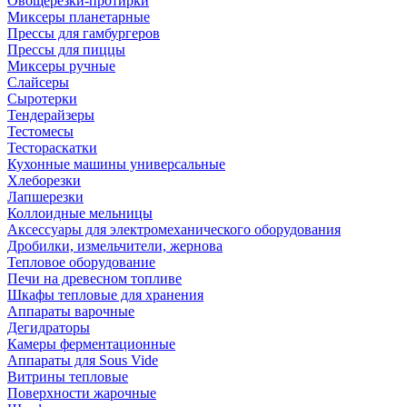
Овощерезки-протирки
Миксеры планетарные
Прессы для гамбургеров
Прессы для пиццы
Миксеры ручные
Слайсеры
Сыротерки
Тендерайзеры
Тестомесы
Тестораскатки
Кухонные машины универсальные
Хлеборезки
Лапшерезки
Коллоидные мельницы
Аксессуары для электромеханического оборудования
Дробилки, измельчители, жернова
Тепловое оборудование
Печи на древесном топливе
Шкафы тепловые для хранения
Аппараты варочные
Дегидраторы
Камеры ферментационные
Аппараты для Sous Vide
Витрины тепловые
Поверхности жарочные