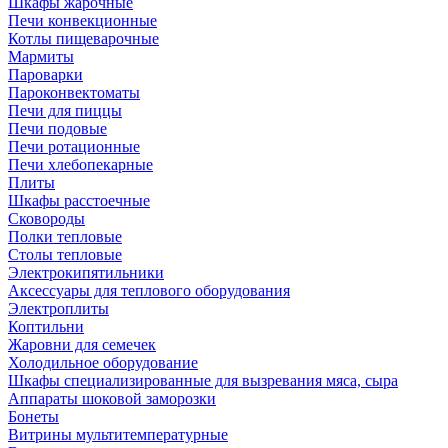
Шкафы жарочные
Печи конвекционные
Котлы пищеварочные
Мармиты
Пароварки
Пароконвектоматы
Печи для пиццы
Печи подовые
Печи ротационные
Печи хлебопекарные
Плиты
Шкафы расстоечные
Сковороды
Полки тепловые
Столы тепловые
Электрокипятильники
Аксессуары для теплового оборудования
Электроплиты
Коптильни
Жаровни для семечек
Холодильное оборудование
Шкафы специализированные для вызревания мяса, сыра
Аппараты шоковой заморозки
Бонеты
Витрины мультитемпературные