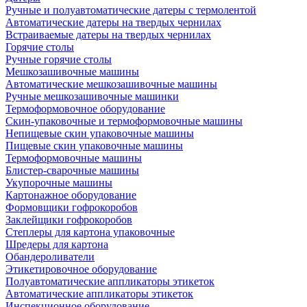
Ручные и полуавтоматические датеры с термолентой
Автоматические датеры на твердых чернилах
Встраиваемые датеры на твердых чернилах
Горячие столы
Ручные горячие столы
Мешкозашивочные машины
Автоматические мешкозашивочные машины
Ручные мешкозашивочные машинки
Термоформовочное оборудование
Скин-упаковочные и термоформовочные машины
Непищевые скин упаковочные машины
Пищевые скин упаковочные машины
Термоформовочные машины
Блистер-сварочные машины
Укупорочные машины
Картонажное оборудование
Формовщики гофрокоробов
Заклейщики гофрокоробов
Степлеры для картона упаковочные
Шредеры для картона
Обандероливатели
Этикетировочное оборудование
Полуавтоматические аппликаторы этикеток
Автоматические аппликаторы этикеток
Инспекционное оборудование