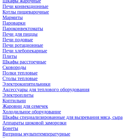
Шкафы жарочные
Печи конвекционные
Котлы пищеварочные
Мармиты
Пароварки
Пароконвектоматы
Печи для пиццы
Печи подовые
Печи ротационные
Печи хлебопекарные
Плиты
Шкафы расстоечные
Сковороды
Полки тепловые
Столы тепловые
Электрокипятильники
Аксессуары для теплового оборудования
Электроплиты
Коптильни
Жаровни для семечек
Холодильное оборудование
Шкафы специализированные для вызревания мяса, сыра
Аппараты шоковой заморозки
Бонеты
Витрины мультитемпературные