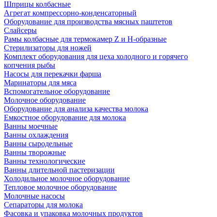
Шприцы колбасные
Агрегат компрессорно-конденсаторный
Оборудование для производства мясных паштетов
Слайсеры
Рамы колбасные для термокамер Z и H-образные
Стерилизаторы для ножей
Комплект оборудования для цеха холодного и горячего
копчения рыбы
Насосы для перекачки фарша
Маринаторы для мяса
Вспомогательное оборудование
Молочное оборудование
Оборудование для анализа качества молока
Емкостное оборудование для молока
Ванны моечные
Ванны охлаждения
Ванны сыродельные
Ванны творожные
Ванны технологические
Ванны длительной пастеризации
Холодильное молочное оборудование
Тепловое молочное оборудование
Молочные насосы
Сепараторы для молока
Фасовка и упаковка молочных продуктов