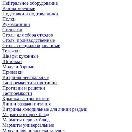
Нейтральное оборудование
Ванны моечные
Подставки и подтоварники
Полки
Рукомойники
Стеллажи
Столы для сбора отходов
Столы производственные
Столы специализированные
Тележки
Шкафы кухонные
Шпильки
Модули барные
Прилавки
Витрины нейтральные
Гастроемкости и противни
Противни и решетки
Гастроемкости
Крышка гастроемкости
Линии раздачи питания
Витрины холодильные для линии раздачи
Мармиты вторых блюд
Мармиты первых блюд
Мармиты универсальные
Модули для подогрева тарелок