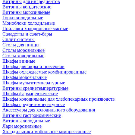
Витрины для ингредиентов
Витрины кондитерские
Витрины морозильные
Горки холодильные
Моноблоки холодильные
Прилавки холодильные мясные
Саладетты и салат-бары
Сплит-системы
Столы для пиццы
Столы морозильные
Столы холодильные
Шкафы винные
Шкафы для икры и пресервов
Шкафы охлаждаемые комбинированные
Шкафы морозильные
Шкафы мультитемпературные
Витрины среднетемпературные
Шкафы фармацевтические
Шкафы холодильные для хлебопекарных производств
Шкафы среднетемпературные
Аксессуары для холодильного оборудования
Витрины гастрономические
Витрины холодильные
Лари морозильные
Холодильники мобильные компрессорные