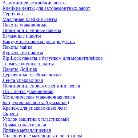
Алюминиевые клейкие ленты
Клейкие ленты для авторемонтных работ
Серпянка
Малярные клейкие ленты
Пакеты упаковочные
Полипропиленовые пакеты
Бумажные пакеты
Вакуумные пакеты для продуктов
Пакеты майка
Курьерские пакеты
Zip-Lock пакеты с бегунком для маркетплейсов
Термоусадочные пакеты
Пакеты Дой-пак
Деревянные хлебные лотки
Лента упаковочная
Полипропиленовая стреппинг лента
ПЭТ лента упаковочная
Металлическая упаковочная лента
Бандерольная лента (бумажная)
Крепеж для упаковочных лент
Скрепа
Уголок защитных пластиковый
Пряжка пластиковая
Пряжка металлическая
Упаковочные материалы с логотипом