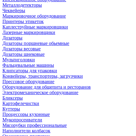
Металлодетекторы
Чеквейеры
Маркировочное оборудование
Принтеры этикеток
Каплеструйные маркировщики
Лазерные маркировщики
Дозаторы
Дозаторы поршневые обьемные
Дозаторы весовые
Дозаторы шнековые
Мультиголовки
Фальцевальные машины
Клипсаторы для упаковки
Конвейеры, транспортеры, загрузчики
Прессовое оборудование
Оборудование для общепита и ресторанов
Электромеханическое оборудование
Бликсеры
Картофелечистки
Куттеры
Процессоры кухонные
Мукопросеиватели
Мясорубки профессиональные
Наполнители колбасок