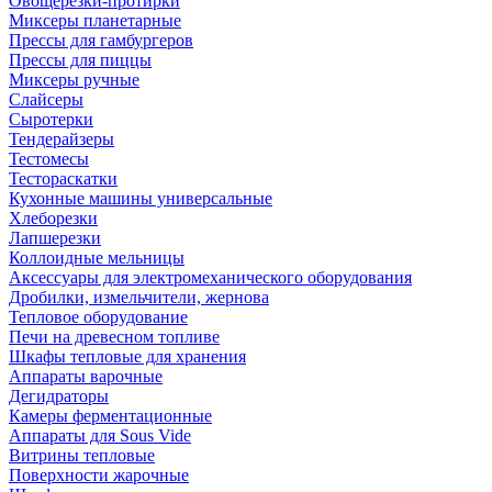
Овощерезки-протирки
Миксеры планетарные
Прессы для гамбургеров
Прессы для пиццы
Миксеры ручные
Слайсеры
Сыротерки
Тендерайзеры
Тестомесы
Тестораскатки
Кухонные машины универсальные
Хлеборезки
Лапшерезки
Коллоидные мельницы
Аксессуары для электромеханического оборудования
Дробилки, измельчители, жернова
Тепловое оборудование
Печи на древесном топливе
Шкафы тепловые для хранения
Аппараты варочные
Дегидраторы
Камеры ферментационные
Аппараты для Sous Vide
Витрины тепловые
Поверхности жарочные