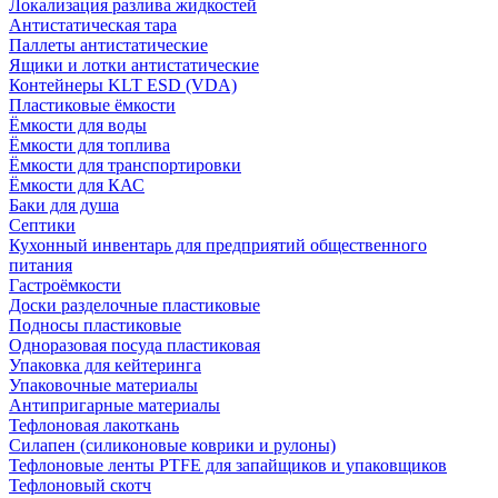
Локализация разлива жидкостей
Антистатическая тара
Паллеты антистатические
Ящики и лотки антистатические
Контейнеры KLT ESD (VDA)
Пластиковые ёмкости
Ёмкости для воды
Ёмкости для топлива
Ёмкости для транспортировки
Ёмкости для КАС
Баки для душа
Септики
Кухонный инвентарь для предприятий общественного
питания
Гастроёмкости
Доски разделочные пластиковые
Подносы пластиковые
Одноразовая посуда пластиковая
Упаковка для кейтеринга
Упаковочные материалы
Антипригарные материалы
Тефлоновая лакоткань
Силапен (силиконовые коврики и рулоны)
Тефлоновые ленты PTFE для запайщиков и упаковщиков
Тефлоновый скотч