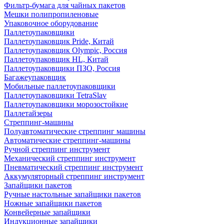
Фильтр-бумага для чайных пакетов
Мешки полипропиленовые
Упаковочное оборудование
Паллетоупаковщики
Паллетоупаковщик Pride, Китай
Паллетоупаковщик Olympic, Россия
Паллетоупаковщик HL, Китай
Паллетоупаковщики ПЗО, Россия
Багажеупаковщик
Мобильные паллетоупаковщики
Паллетоупаковщики TetraSlav
Паллетоупаковщики морозостойкие
Паллетайзеры
Стреппинг-машины
Полуавтоматические стреппинг машины
Автоматические стреппинг-машины
Ручной стреппинг инструмент
Механический стреппинг инструмент
Пневматический стреппинг инструмент
Аккумуляторный стреппинг инструмент
Запайщики пакетов
Ручные настольные запайщики пакетов
Ножные запайщики пакетов
Конвейерные запайщики
Индукционные запайщики