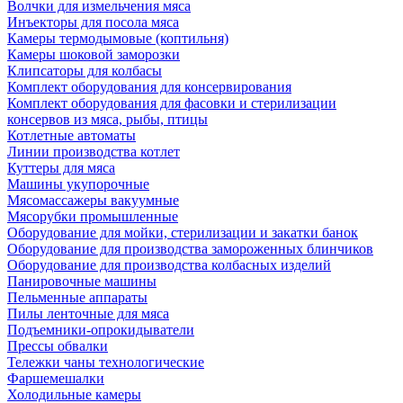
Волчки для измельчения мяса
Инъекторы для посола мяса
Камеры термодымовые (коптильня)
Камеры шоковой заморозки
Клипсаторы для колбасы
Комплект оборудования для консервирования
Комплект оборудования для фасовки и стерилизации
консервов из мяса, рыбы, птицы
Котлетные автоматы
Линии производства котлет
Куттеры для мяса
Машины укупорочные
Мясомассажеры вакуумные
Мясорубки промышленные
Оборудование для мойки, стерилизации и закатки банок
Оборудование для производства замороженных блинчиков
Оборудование для производства колбасных изделий
Панировочные машины
Пельменные аппараты
Пилы ленточные для мяса
Подъемники-опрокидыватели
Прессы обвалки
Тележки чаны технологические
Фаршемешалки
Холодильные камеры