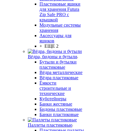
Пластиковые ящики
для хранения Futura
Zip Safe PRO с
крышкой
Модульные системы
хранения
Аксессуары для
ящиков
+ ЕЩЕ 2
Вёдра, бидоны и бутыли
Бутыли и бутылки
пластиковые
Вёдра металлические
Вёдра пластиковые
Ёмкости
строительные и
технические
Куботейнеры
Банки жестяные
Бидоны пластиковые
Банки пластиковые
Паллеты пластиковые
Пластиковые паллеты