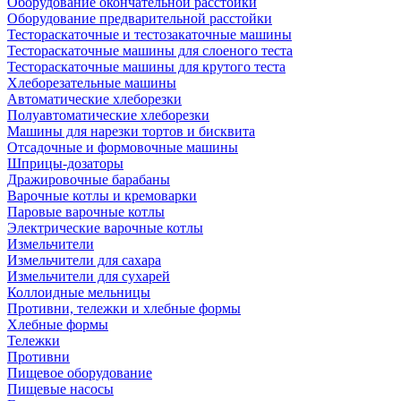
Оборудование окончательной расстойки
Оборудование предварительной расстойки
Тестораскаточные и тестозакаточные машины
Тестораскаточные машины для слоеного теста
Тестораскаточные машины для крутого теста
Хлеборезательные машины
Автоматические хлеборезки
Полуавтоматические хлеборезки
Машины для нарезки тортов и бисквита
Отсадочные и формовочные машины
Шприцы-дозаторы
Дражировочные барабаны
Варочные котлы и кремоварки
Паровые варочные котлы
Электрические варочные котлы
Измельчители
Измельчители для сахара
Измельчители для сухарей
Коллоидные мельницы
Противни, тележки и хлебные формы
Хлебные формы
Тележки
Противни
Пищевое оборудование
Пищевые насосы