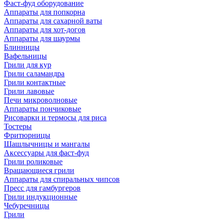
Фаст-фуд оборудование
Аппараты для попкорна
Аппараты для сахарной ваты
Аппараты для хот-догов
Аппараты для шаурмы
Блинницы
Вафельницы
Грили для кур
Грили саламандра
Грили контактные
Грили лавовые
Печи микроволновые
Аппараты пончиковые
Рисоварки и термосы для риса
Тостеры
Фритюрницы
Шашлычницы и мангалы
Аксессуары для фаст-фуд
Грили роликовые
Вращающиеся грили
Аппараты для спиральных чипсов
Пресс для гамбургеров
Грили индукционные
Чебуречницы
Грили