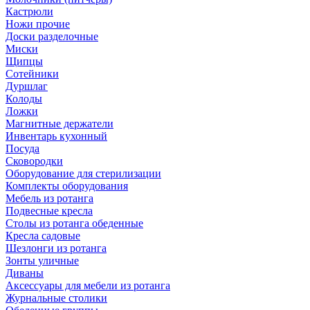
Кастрюли
Ножи прочие
Доски разделочные
Миски
Щипцы
Сотейники
Дуршлаг
Колоды
Ложки
Магнитные держатели
Инвентарь кухонный
Посуда
Сковородки
Оборудование для стерилизации
Комплекты оборудования
Мебель из ротанга
Подвесные кресла
Столы из ротанга обеденные
Кресла садовые
Шезлонги из ротанга
Зонты уличные
Диваны
Аксессуары для мебели из ротанга
Журнальные столики