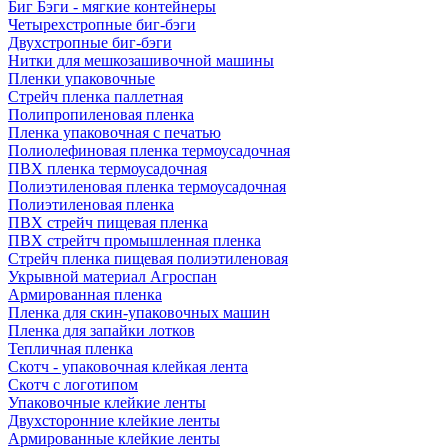
Биг Бэги - мягкие контейнеры
Четырехстропные биг-бэги
Двухстропные биг-бэги
Нитки для мешкозашивочной машины
Пленки упаковочные
Стрейч пленка паллетная
Полипропиленовая пленка
Пленка упаковочная с печатью
Полиолефиновая пленка термоусадочная
ПВХ пленка термоусадочная
Полиэтиленовая пленка термоусадочная
Полиэтиленовая пленка
ПВХ стрейч пищевая пленка
ПВХ стрейтч промышленная пленка
Стрейч пленка пищевая полиэтиленовая
Укрывной материал Агроспан
Армированная пленка
Пленка для скин-упаковочных машин
Пленка для запайки лотков
Тепличная пленка
Скотч - упаковочная клейкая лента
Скотч с логотипом
Упаковочные клейкие ленты
Двухсторонние клейкие ленты
Армированные клейкие ленты