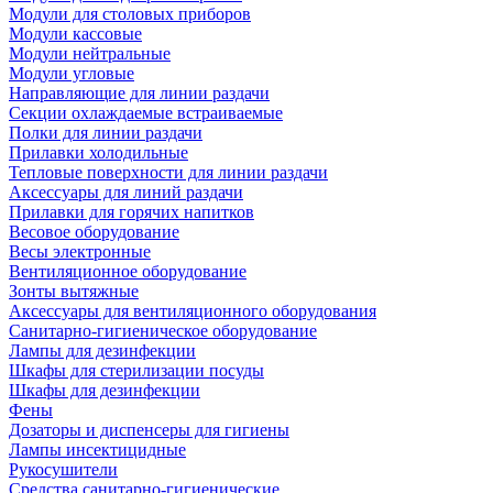
Модули для столовых приборов
Модули кассовые
Модули нейтральные
Модули угловые
Направляющие для линии раздачи
Секции охлаждаемые встраиваемые
Полки для линии раздачи
Прилавки холодильные
Тепловые поверхности для линии раздачи
Аксессуары для линий раздачи
Прилавки для горячих напитков
Весовое оборудование
Весы электронные
Вентиляционное оборудование
Зонты вытяжные
Аксессуары для вентиляционного оборудования
Санитарно-гигиеническое оборудование
Лампы для дезинфекции
Шкафы для стерилизации посуды
Шкафы для дезинфекции
Фены
Дозаторы и диспенсеры для гигиены
Лампы инсектицидные
Рукосушители
Средства санитарно-гигиенические