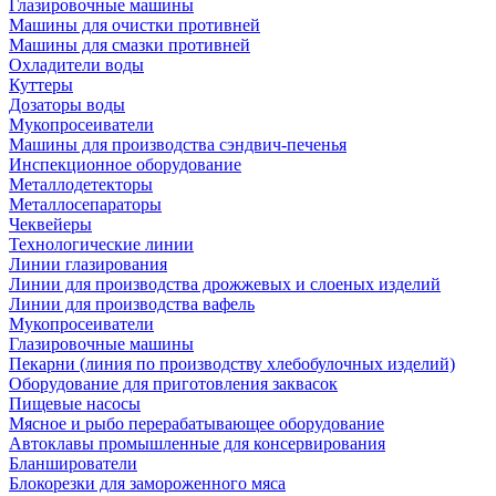
Глазировочные машины
Машины для очистки противней
Машины для смазки противней
Охладители воды
Куттеры
Дозаторы воды
Мукопросеиватели
Машины для производства сэндвич-печенья
Инспекционное оборудование
Металлодетекторы
Металлосепараторы
Чеквейеры
Технологические линии
Линии глазирования
Линии для производства дрожжевых и слоеных изделий
Линии для производства вафель
Мукопросеиватели
Глазировочные машины
Пекарни (линия по производству хлебобулочных изделий)
Оборудование для приготовления заквасок
Пищевые насосы
Мясное и рыбо перерабатывающее оборудование
Автоклавы промышленные для консервирования
Бланширователи
Блокорезки для замороженного мяса