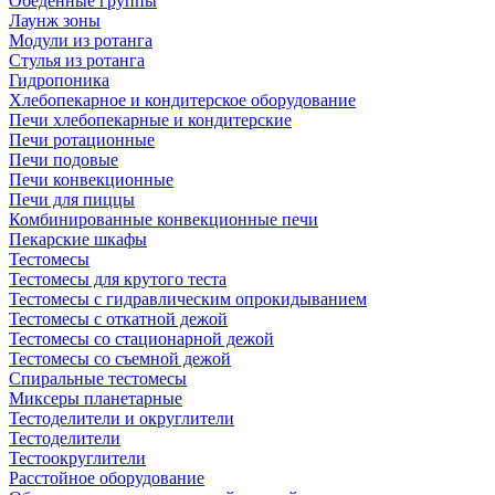
Обеденные группы
Лаунж зоны
Модули из ротанга
Стулья из ротанга
Гидропоника
Хлебопекарное и кондитерское оборудование
Печи хлебопекарные и кондитерские
Печи ротационные
Печи подовые
Печи конвекционные
Печи для пиццы
Комбинированные конвекционные печи
Пекарские шкафы
Тестомесы
Тестомесы для крутого теста
Тестомесы с гидравлическим опрокидыванием
Тестомесы с откатной дежой
Тестомесы со стационарной дежой
Тестомесы со съемной дежой
Спиральные тестомесы
Миксеры планетарные
Тестоделители и округлители
Тестоделители
Тестоокруглители
Расстойное оборудование