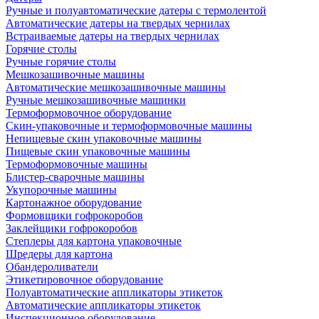
Ручные и полуавтоматические датеры с термолентой
Автоматические датеры на твердых чернилах
Встраиваемые датеры на твердых чернилах
Горячие столы
Ручные горячие столы
Мешкозашивочные машины
Автоматические мешкозашивочные машины
Ручные мешкозашивочные машинки
Термоформовочное оборудование
Скин-упаковочные и термоформовочные машины
Непищевые скин упаковочные машины
Пищевые скин упаковочные машины
Термоформовочные машины
Блистер-сварочные машины
Укупорочные машины
Картонажное оборудование
Формовщики гофрокоробов
Заклейщики гофрокоробов
Степлеры для картона упаковочные
Шредеры для картона
Обандероливатели
Этикетировочное оборудование
Полуавтоматические аппликаторы этикеток
Автоматические аппликаторы этикеток
Инспекционное оборудование