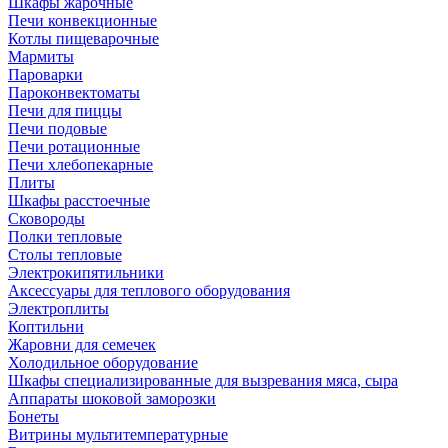
Шкафы жарочные
Печи конвекционные
Котлы пищеварочные
Мармиты
Пароварки
Пароконвектоматы
Печи для пиццы
Печи подовые
Печи ротационные
Печи хлебопекарные
Плиты
Шкафы расстоечные
Сковороды
Полки тепловые
Столы тепловые
Электрокипятильники
Аксессуары для теплового оборудования
Электроплиты
Коптильни
Жаровни для семечек
Холодильное оборудование
Шкафы специализированные для вызревания мяса, сыра
Аппараты шоковой заморозки
Бонеты
Витрины мультитемпературные