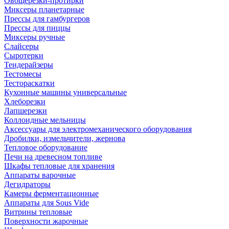
Овощерезки-протирки
Миксеры планетарные
Прессы для гамбургеров
Прессы для пиццы
Миксеры ручные
Слайсеры
Сыротерки
Тендерайзеры
Тестомесы
Тестораскатки
Кухонные машины универсальные
Хлеборезки
Лапшерезки
Коллоидные мельницы
Аксессуары для электромеханического оборудования
Дробилки, измельчители, жернова
Тепловое оборудование
Печи на древесном топливе
Шкафы тепловые для хранения
Аппараты варочные
Дегидраторы
Камеры ферментационные
Аппараты для Sous Vide
Витрины тепловые
Поверхности жарочные