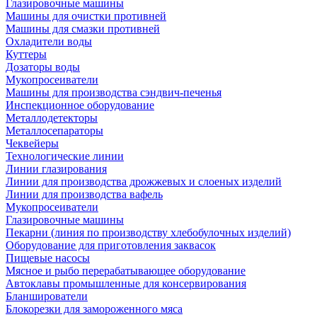
Глазировочные машины
Машины для очистки противней
Машины для смазки противней
Охладители воды
Куттеры
Дозаторы воды
Мукопросеиватели
Машины для производства сэндвич-печенья
Инспекционное оборудование
Металлодетекторы
Металлосепараторы
Чеквейеры
Технологические линии
Линии глазирования
Линии для производства дрожжевых и слоеных изделий
Линии для производства вафель
Мукопросеиватели
Глазировочные машины
Пекарни (линия по производству хлебобулочных изделий)
Оборудование для приготовления заквасок
Пищевые насосы
Мясное и рыбо перерабатывающее оборудование
Автоклавы промышленные для консервирования
Бланширователи
Блокорезки для замороженного мяса