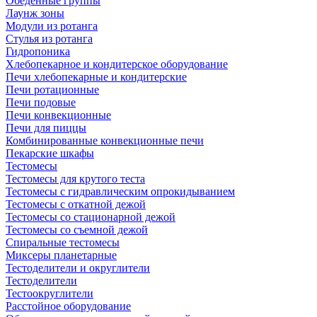
Обеденные группы
Лаунж зоны
Модули из ротанга
Стулья из ротанга
Гидропоника
Хлебопекарное и кондитерское оборудование
Печи хлебопекарные и кондитерские
Печи ротационные
Печи подовые
Печи конвекционные
Печи для пиццы
Комбинированные конвекционные печи
Пекарские шкафы
Тестомесы
Тестомесы для крутого теста
Тестомесы с гидравлическим опрокидыванием
Тестомесы с откатной дежой
Тестомесы со стационарной дежой
Тестомесы со съемной дежой
Спиральные тестомесы
Миксеры планетарные
Тестоделители и округлители
Тестоделители
Тестоокруглители
Расстойное оборудование