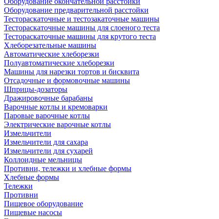
Оборудование окончательной расстойки
Оборудование предварительной расстойки
Тестораскаточные и тестозакаточные машины
Тестораскаточные машины для слоеного теста
Тестораскаточные машины для крутого теста
Хлеборезательные машины
Автоматические хлеборезки
Полуавтоматические хлеборезки
Машины для нарезки тортов и бисквита
Отсадочные и формовочные машины
Шприцы-дозаторы
Дражировочные барабаны
Варочные котлы и кремоварки
Паровые варочные котлы
Электрические варочные котлы
Измельчители
Измельчители для сахара
Измельчители для сухарей
Коллоидные мельницы
Противни, тележки и хлебные формы
Хлебные формы
Тележки
Противни
Пищевое оборудование
Пищевые насосы