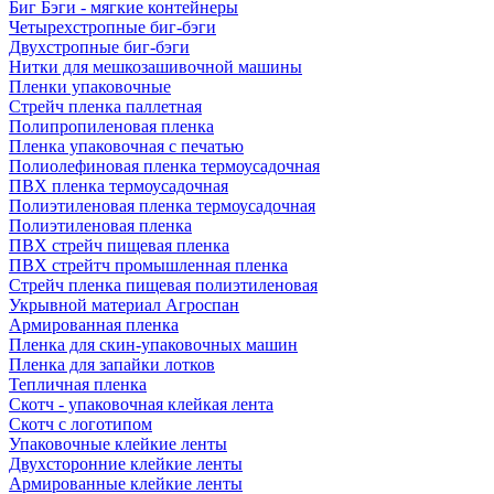
Биг Бэги - мягкие контейнеры
Четырехстропные биг-бэги
Двухстропные биг-бэги
Нитки для мешкозашивочной машины
Пленки упаковочные
Стрейч пленка паллетная
Полипропиленовая пленка
Пленка упаковочная с печатью
Полиолефиновая пленка термоусадочная
ПВХ пленка термоусадочная
Полиэтиленовая пленка термоусадочная
Полиэтиленовая пленка
ПВХ стрейч пищевая пленка
ПВХ стрейтч промышленная пленка
Стрейч пленка пищевая полиэтиленовая
Укрывной материал Агроспан
Армированная пленка
Пленка для скин-упаковочных машин
Пленка для запайки лотков
Тепличная пленка
Скотч - упаковочная клейкая лента
Скотч с логотипом
Упаковочные клейкие ленты
Двухсторонние клейкие ленты
Армированные клейкие ленты