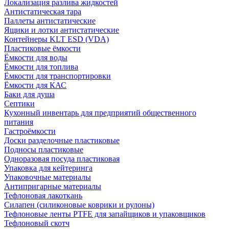
Локализация разлива жидкостей
Антистатическая тара
Паллеты антистатические
Ящики и лотки антистатические
Контейнеры KLT ESD (VDA)
Пластиковые ёмкости
Ёмкости для воды
Ёмкости для топлива
Ёмкости для транспортировки
Ёмкости для КАС
Баки для душа
Септики
Кухонный инвентарь для предприятий общественного
питания
Гастроёмкости
Доски разделочные пластиковые
Подносы пластиковые
Одноразовая посуда пластиковая
Упаковка для кейтеринга
Упаковочные материалы
Антипригарные материалы
Тефлоновая лакоткань
Силапен (силиконовые коврики и рулоны)
Тефлоновые ленты PTFE для запайщиков и упаковщиков
Тефлоновый скотч