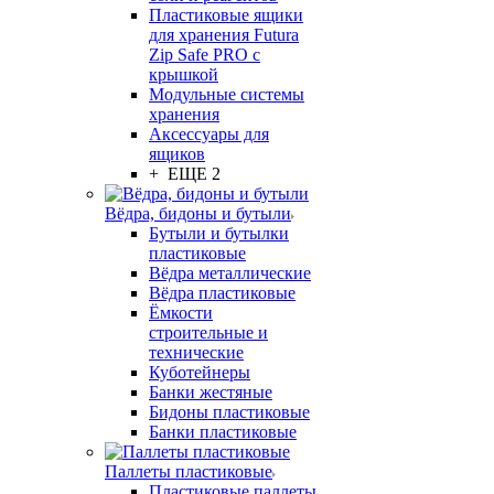
Пластиковые ящики
для хранения Futura
Zip Safe PRO с
крышкой
Модульные системы
хранения
Аксессуары для
ящиков
+ ЕЩЕ 2
Вёдра, бидоны и бутыли
Бутыли и бутылки
пластиковые
Вёдра металлические
Вёдра пластиковые
Ёмкости
строительные и
технические
Куботейнеры
Банки жестяные
Бидоны пластиковые
Банки пластиковые
Паллеты пластиковые
Пластиковые паллеты