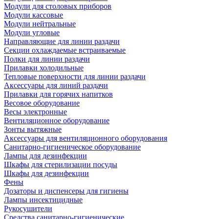
Модули для столовых приборов
Модули кассовые
Модули нейтральные
Модули угловые
Направляющие для линии раздачи
Секции охлаждаемые встраиваемые
Полки для линии раздачи
Прилавки холодильные
Тепловые поверхности для линии раздачи
Аксессуары для линий раздачи
Прилавки для горячих напитков
Весовое оборудование
Весы электронные
Вентиляционное оборудование
Зонты вытяжные
Аксессуары для вентиляционного оборудования
Санитарно-гигиеническое оборудование
Лампы для дезинфекции
Шкафы для стерилизации посуды
Шкафы для дезинфекции
Фены
Дозаторы и диспенсеры для гигиены
Лампы инсектицидные
Рукосушители
Средства санитарно-гигиенические