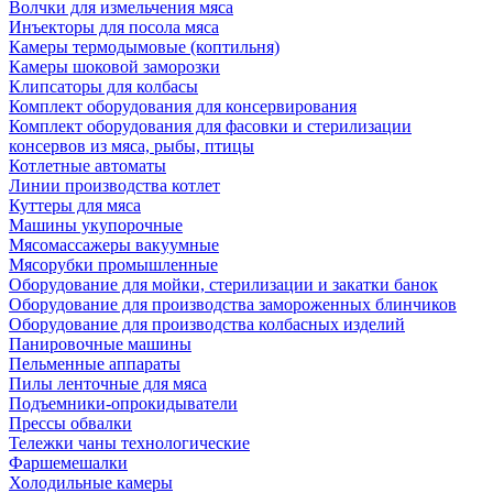
Волчки для измельчения мяса
Инъекторы для посола мяса
Камеры термодымовые (коптильня)
Камеры шоковой заморозки
Клипсаторы для колбасы
Комплект оборудования для консервирования
Комплект оборудования для фасовки и стерилизации
консервов из мяса, рыбы, птицы
Котлетные автоматы
Линии производства котлет
Куттеры для мяса
Машины укупорочные
Мясомассажеры вакуумные
Мясорубки промышленные
Оборудование для мойки, стерилизации и закатки банок
Оборудование для производства замороженных блинчиков
Оборудование для производства колбасных изделий
Панировочные машины
Пельменные аппараты
Пилы ленточные для мяса
Подъемники-опрокидыватели
Прессы обвалки
Тележки чаны технологические
Фаршемешалки
Холодильные камеры