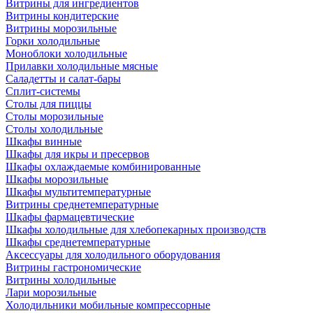
Витрины для ингредиентов
Витрины кондитерские
Витрины морозильные
Горки холодильные
Моноблоки холодильные
Прилавки холодильные мясные
Саладетты и салат-бары
Сплит-системы
Столы для пиццы
Столы морозильные
Столы холодильные
Шкафы винные
Шкафы для икры и пресервов
Шкафы охлаждаемые комбинированные
Шкафы морозильные
Шкафы мультитемпературные
Витрины среднетемпературные
Шкафы фармацевтические
Шкафы холодильные для хлебопекарных производств
Шкафы среднетемпературные
Аксессуары для холодильного оборудования
Витрины гастрономические
Витрины холодильные
Лари морозильные
Холодильники мобильные компрессорные