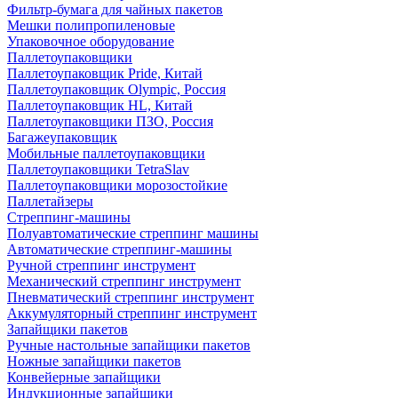
Фильтр-бумага для чайных пакетов
Мешки полипропиленовые
Упаковочное оборудование
Паллетоупаковщики
Паллетоупаковщик Pride, Китай
Паллетоупаковщик Olympic, Россия
Паллетоупаковщик HL, Китай
Паллетоупаковщики ПЗО, Россия
Багажеупаковщик
Мобильные паллетоупаковщики
Паллетоупаковщики TetraSlav
Паллетоупаковщики морозостойкие
Паллетайзеры
Стреппинг-машины
Полуавтоматические стреппинг машины
Автоматические стреппинг-машины
Ручной стреппинг инструмент
Механический стреппинг инструмент
Пневматический стреппинг инструмент
Аккумуляторный стреппинг инструмент
Запайщики пакетов
Ручные настольные запайщики пакетов
Ножные запайщики пакетов
Конвейерные запайщики
Индукционные запайщики