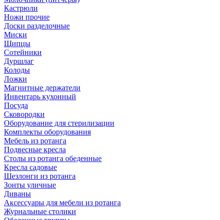
Кастрюли
Ножи прочие
Доски разделочные
Миски
Щипцы
Сотейники
Дуршлаг
Колоды
Ложки
Магнитные держатели
Инвентарь кухонный
Посуда
Сковородки
Оборудование для стерилизации
Комплекты оборудования
Мебель из ротанга
Подвесные кресла
Столы из ротанга обеденные
Кресла садовые
Шезлонги из ротанга
Зонты уличные
Диваны
Аксессуары для мебели из ротанга
Журнальные столики