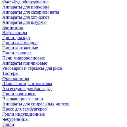
Фаст-фуд оборудование
Аппараты для попкорна
Аппараты для сахарной ваты
Аппараты для хот-догов
Аппараты для шаурмы
Блинницы
Вафельницы
Грили для кур
Грили саламандра
Грили контактные
Грили лавовые
Печи микроволновые
Аппараты пончиковые
Рисоварки и термосы для риса
Тостеры
Фритюрницы
Шашлычницы и мангалы
Аксессуары для фаст-фуд
Грили роликовые
Вращающиеся грили
Аппараты для спиральных чипсов
Пресс для гамбургеров
Грили индукционные
Чебуречницы
Грили