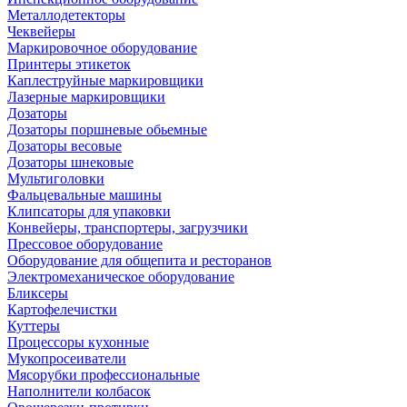
Металлодетекторы
Чеквейеры
Маркировочное оборудование
Принтеры этикеток
Каплеструйные маркировщики
Лазерные маркировщики
Дозаторы
Дозаторы поршневые обьемные
Дозаторы весовые
Дозаторы шнековые
Мультиголовки
Фальцевальные машины
Клипсаторы для упаковки
Конвейеры, транспортеры, загрузчики
Прессовое оборудование
Оборудование для общепита и ресторанов
Электромеханическое оборудование
Бликсеры
Картофелечистки
Куттеры
Процессоры кухонные
Мукопросеиватели
Мясорубки профессиональные
Наполнители колбасок