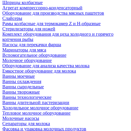
Шприцы колбасные
Агрегат компрессорно-конденсаторный
Оборудование для производства мясных паштетов
Слайсеры
Рамы колбасные для термокамер Z и H-образные
Стерилизаторы для ножей
Комплект оборудования для цеха холодного и горячего
копчения рыбы
Насосы для перекачки фарша
Маринаторы для мяса
Вспомогательное оборудование
Молочное оборудование
Оборудование для анализа качества молока
Емкостное оборудование для молока
Ванны моечные
Ванны охлаждения
Ванны сыродельные
Ванны творожные
Ванны технологические
Ванны длительной пастеризации
Холодильное молочное оборудование
Тепловое молочное оборудование
Молочные насосы
Сепараторы для молока
Фасовка и упаковка молочных продуктов