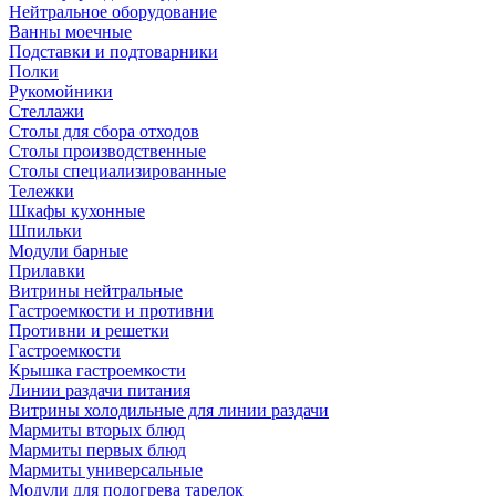
Нейтральное оборудование
Ванны моечные
Подставки и подтоварники
Полки
Рукомойники
Стеллажи
Столы для сбора отходов
Столы производственные
Столы специализированные
Тележки
Шкафы кухонные
Шпильки
Модули барные
Прилавки
Витрины нейтральные
Гастроемкости и противни
Противни и решетки
Гастроемкости
Крышка гастроемкости
Линии раздачи питания
Витрины холодильные для линии раздачи
Мармиты вторых блюд
Мармиты первых блюд
Мармиты универсальные
Модули для подогрева тарелок