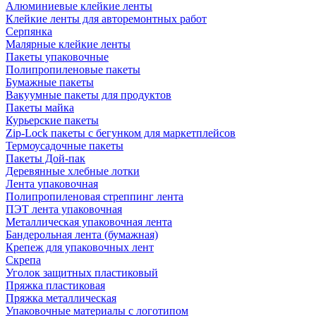
Алюминиевые клейкие ленты
Клейкие ленты для авторемонтных работ
Серпянка
Малярные клейкие ленты
Пакеты упаковочные
Полипропиленовые пакеты
Бумажные пакеты
Вакуумные пакеты для продуктов
Пакеты майка
Курьерские пакеты
Zip-Lock пакеты с бегунком для маркетплейсов
Термоусадочные пакеты
Пакеты Дой-пак
Деревянные хлебные лотки
Лента упаковочная
Полипропиленовая стреппинг лента
ПЭТ лента упаковочная
Металлическая упаковочная лента
Бандерольная лента (бумажная)
Крепеж для упаковочных лент
Скрепа
Уголок защитных пластиковый
Пряжка пластиковая
Пряжка металлическая
Упаковочные материалы с логотипом