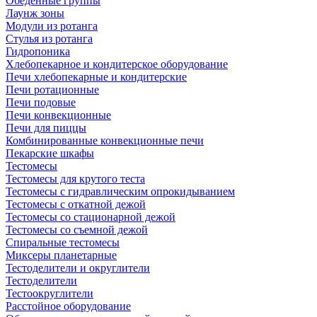
Обеденные группы
Лаунж зоны
Модули из ротанга
Стулья из ротанга
Гидропоника
Хлебопекарное и кондитерское оборудование
Печи хлебопекарные и кондитерские
Печи ротационные
Печи подовые
Печи конвекционные
Печи для пиццы
Комбинированные конвекционные печи
Пекарские шкафы
Тестомесы
Тестомесы для крутого теста
Тестомесы с гидравлическим опрокидыванием
Тестомесы с откатной дежой
Тестомесы со стационарной дежой
Тестомесы со съемной дежой
Спиральные тестомесы
Миксеры планетарные
Тестоделители и округлители
Тестоделители
Тестоокруглители
Расстойное оборудование