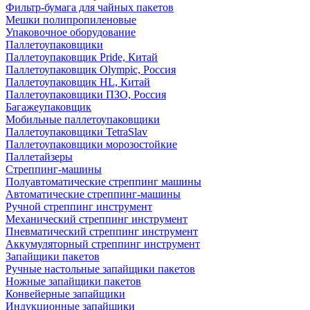
Фильтр-бумага для чайных пакетов
Мешки полипропиленовые
Упаковочное оборудование
Паллетоупаковщики
Паллетоупаковщик Pride, Китай
Паллетоупаковщик Olympic, Россия
Паллетоупаковщик HL, Китай
Паллетоупаковщики ПЗО, Россия
Багажеупаковщик
Мобильные паллетоупаковщики
Паллетоупаковщики TetraSlav
Паллетоупаковщики морозостойкие
Паллетайзеры
Стреппинг-машины
Полуавтоматические стреппинг машины
Автоматические стреппинг-машины
Ручной стреппинг инструмент
Механический стреппинг инструмент
Пневматический стреппинг инструмент
Аккумуляторный стреппинг инструмент
Запайщики пакетов
Ручные настольные запайщики пакетов
Ножные запайщики пакетов
Конвейерные запайщики
Индукционные запайщики