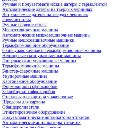
Ручные и полуавтоматические датеры с термолентой
Автоматические датеры на твердых чернилах
Встраиваемые датеры на твердых чернилах
Горячие столы
Ручные горячие столы
Мешкозашивочные машины
Автоматические мешкозашивочные машины
Ручные мешкозашивочные машинки
Термоформовочное оборудование
Скин-упаковочные и термоформовочные машины
Непищевые скин упаковочные машины
Пищевые скин упаковочные машины
Термоформовочные машины
Блистер-сварочные машины
Укупорочные машины
Картонажное оборудование
Формовщики гофрокоробов
Заклейщики гофрокоробов
Степлеры для картона упаковочные
Шредеры для картона
Обандероливатели
Этикетировочное оборудование
Полуавтоматические аппликаторы этикеток
Автоматические аппликаторы этикеток
Инспекционное оборудование