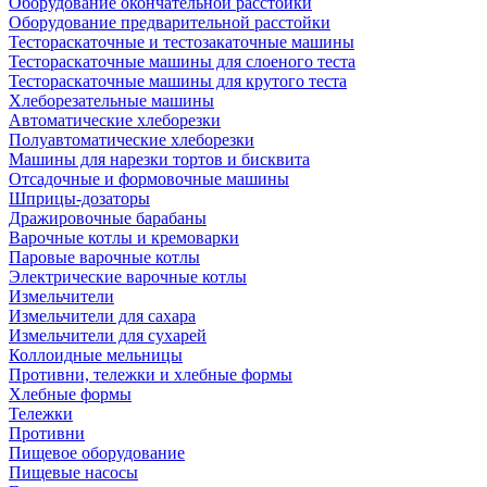
Оборудование окончательной расстойки
Оборудование предварительной расстойки
Тестораскаточные и тестозакаточные машины
Тестораскаточные машины для слоеного теста
Тестораскаточные машины для крутого теста
Хлеборезательные машины
Автоматические хлеборезки
Полуавтоматические хлеборезки
Машины для нарезки тортов и бисквита
Отсадочные и формовочные машины
Шприцы-дозаторы
Дражировочные барабаны
Варочные котлы и кремоварки
Паровые варочные котлы
Электрические варочные котлы
Измельчители
Измельчители для сахара
Измельчители для сухарей
Коллоидные мельницы
Противни, тележки и хлебные формы
Хлебные формы
Тележки
Противни
Пищевое оборудование
Пищевые насосы