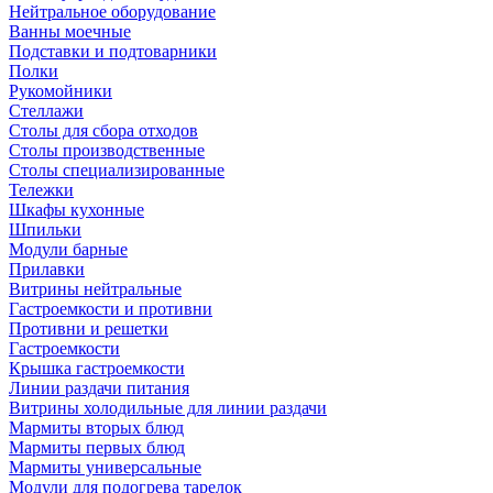
Нейтральное оборудование
Ванны моечные
Подставки и подтоварники
Полки
Рукомойники
Стеллажи
Столы для сбора отходов
Столы производственные
Столы специализированные
Тележки
Шкафы кухонные
Шпильки
Модули барные
Прилавки
Витрины нейтральные
Гастроемкости и противни
Противни и решетки
Гастроемкости
Крышка гастроемкости
Линии раздачи питания
Витрины холодильные для линии раздачи
Мармиты вторых блюд
Мармиты первых блюд
Мармиты универсальные
Модули для подогрева тарелок