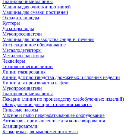
Глазировочные машины
Машины для очистки противней
Машины для смазки противней
Охладители воды
Куттеры
Дозаторы воды
Мукопросеиватели
Машины для производства сэндвич-печенья
Инспекционное оборудование
Металлодетекторы
Металлосепараторы
Чеквейеры
Технологические линии
Линии глазирования
Линии для производства дрожжевых и слоеных изделий
Линии для производства вафель
Мукопросеиватели
Глазировочные машины
Пекарни (линия по производству хлебобулочных изделий)
Оборудование для приготовления заквасок
Пищевые насосы
Мясное и рыбо перерабатывающее оборудование
Автоклавы промышленные для консервирования
Бланширователи
Блокорезки для замороженного мяса