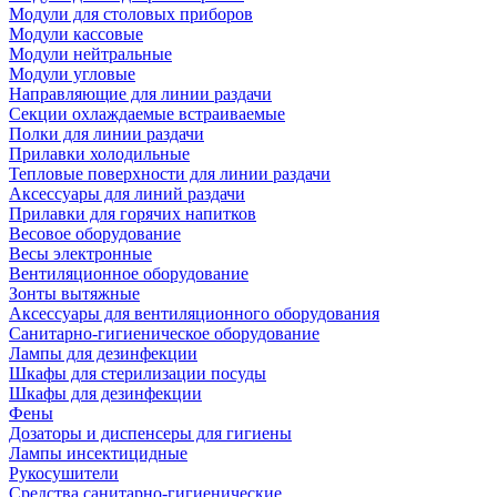
Модули для столовых приборов
Модули кассовые
Модули нейтральные
Модули угловые
Направляющие для линии раздачи
Секции охлаждаемые встраиваемые
Полки для линии раздачи
Прилавки холодильные
Тепловые поверхности для линии раздачи
Аксессуары для линий раздачи
Прилавки для горячих напитков
Весовое оборудование
Весы электронные
Вентиляционное оборудование
Зонты вытяжные
Аксессуары для вентиляционного оборудования
Санитарно-гигиеническое оборудование
Лампы для дезинфекции
Шкафы для стерилизации посуды
Шкафы для дезинфекции
Фены
Дозаторы и диспенсеры для гигиены
Лампы инсектицидные
Рукосушители
Средства санитарно-гигиенические