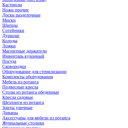
Кастрюли
Ножи прочие
Доски разделочные
Миски
Щипцы
Сотейники
Дуршлаг
Колоды
Ложки
Магнитные держатели
Инвентарь кухонный
Посуда
Сковородки
Оборудование для стерилизации
Комплекты оборудования
Мебель из ротанга
Подвесные кресла
Столы из ротанга обеденные
Кресла садовые
Шезлонги из ротанга
Зонты уличные
Диваны
Аксессуары для мебели из ротанга
Журнальные столики