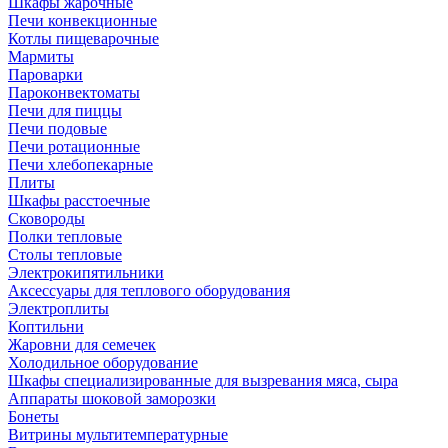
Шкафы жарочные
Печи конвекционные
Котлы пищеварочные
Мармиты
Пароварки
Пароконвектоматы
Печи для пиццы
Печи подовые
Печи ротационные
Печи хлебопекарные
Плиты
Шкафы расстоечные
Сковороды
Полки тепловые
Столы тепловые
Электрокипятильники
Аксессуары для теплового оборудования
Электроплиты
Коптильни
Жаровни для семечек
Холодильное оборудование
Шкафы специализированные для вызревания мяса, сыра
Аппараты шоковой заморозки
Бонеты
Витрины мультитемпературные