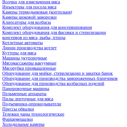
Волчки для измельчения мяса
Инъекторы для посола мяса
Камеры термодымовые (коптильня)
Камеры шоковой заморозки
Клипсаторы для колбасы
Комплект оборудования для консервирования
Комплект оборудования для фасовки и стерилизации
консервов из мяса, рыбы, птицы
Котлетные автоматы
Линии производства котлет
Куттеры для мяса
Машины укупорочные
Мясомассажеры вакуумные
Мясорубки промышленные
Оборудование для мойки, стерилизации и закатки банок
Оборудование для производства замороженных блинчиков
Оборудование для производства колбасных изделий
Панировочные машины
Пельменные аппараты
Пилы ленточные для мяса
Подъемники-опрокидыватели
Прессы обвалки
Тележки чаны технологические
Фаршемешалки
Холодильные камеры