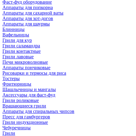
Фаст-фуд оборудование
Аппараты для попкорна
Аппараты для сахарной ваты
Аппараты для хот-догов
Аппараты для шаурмы
Блинницы
Вафельницы
Грили для кур
Грили саламандра
Грили контактные
Грили лавовые
Печи микроволновые
Аппараты пончиковые
Рисоварки и термосы для риса
Тостеры
Фритюрницы
Шашлычницы и мангалы
Аксессуары для фаст-фуд
Грили роликовые
Вращающиеся грили
Аппараты для спиральных чипсов
Пресс для гамбургеров
Грили индукционные
Чебуречницы
Грили