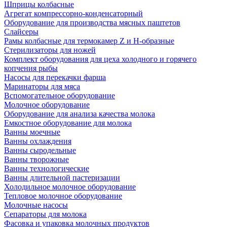
Шприцы колбасные
Агрегат компрессорно-конденсаторный
Оборудование для производства мясных паштетов
Слайсеры
Рамы колбасные для термокамер Z и H-образные
Стерилизаторы для ножей
Комплект оборудования для цеха холодного и горячего
копчения рыбы
Насосы для перекачки фарша
Маринаторы для мяса
Вспомогательное оборудование
Молочное оборудование
Оборудование для анализа качества молока
Емкостное оборудование для молока
Ванны моечные
Ванны охлаждения
Ванны сыродельные
Ванны творожные
Ванны технологические
Ванны длительной пастеризации
Холодильное молочное оборудование
Тепловое молочное оборудование
Молочные насосы
Сепараторы для молока
Фасовка и упаковка молочных продуктов