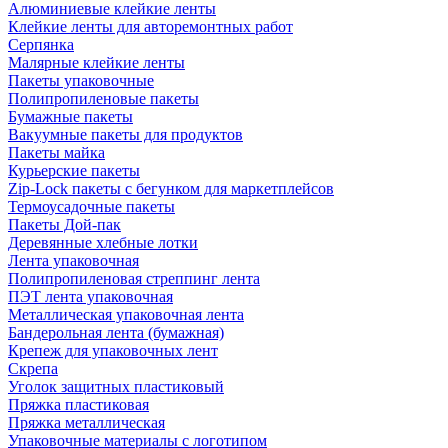
Алюминиевые клейкие ленты
Клейкие ленты для авторемонтных работ
Серпянка
Малярные клейкие ленты
Пакеты упаковочные
Полипропиленовые пакеты
Бумажные пакеты
Вакуумные пакеты для продуктов
Пакеты майка
Курьерские пакеты
Zip-Lock пакеты с бегунком для маркетплейсов
Термоусадочные пакеты
Пакеты Дой-пак
Деревянные хлебные лотки
Лента упаковочная
Полипропиленовая стреппинг лента
ПЭТ лента упаковочная
Металлическая упаковочная лента
Бандерольная лента (бумажная)
Крепеж для упаковочных лент
Скрепа
Уголок защитных пластиковый
Пряжка пластиковая
Пряжка металлическая
Упаковочные материалы с логотипом