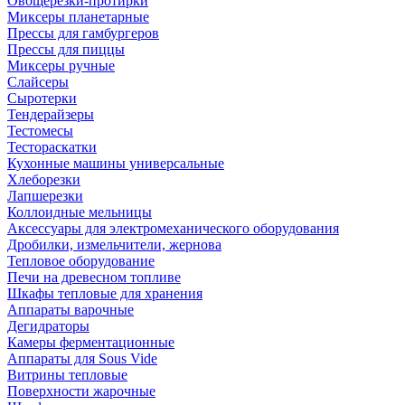
Овощерезки-протирки
Миксеры планетарные
Прессы для гамбургеров
Прессы для пиццы
Миксеры ручные
Слайсеры
Сыротерки
Тендерайзеры
Тестомесы
Тестораскатки
Кухонные машины универсальные
Хлеборезки
Лапшерезки
Коллоидные мельницы
Аксессуары для электромеханического оборудования
Дробилки, измельчители, жернова
Тепловое оборудование
Печи на древесном топливе
Шкафы тепловые для хранения
Аппараты варочные
Дегидраторы
Камеры ферментационные
Аппараты для Sous Vide
Витрины тепловые
Поверхности жарочные