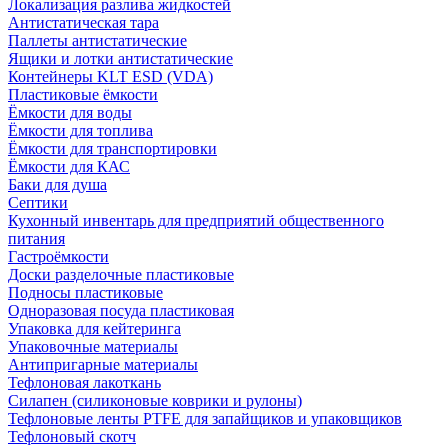
Локализация разлива жидкостей
Антистатическая тара
Паллеты антистатические
Ящики и лотки антистатические
Контейнеры KLT ESD (VDA)
Пластиковые ёмкости
Ёмкости для воды
Ёмкости для топлива
Ёмкости для транспортировки
Ёмкости для КАС
Баки для душа
Септики
Кухонный инвентарь для предприятий общественного
питания
Гастроёмкости
Доски разделочные пластиковые
Подносы пластиковые
Одноразовая посуда пластиковая
Упаковка для кейтеринга
Упаковочные материалы
Антипригарные материалы
Тефлоновая лакоткань
Силапен (силиконовые коврики и рулоны)
Тефлоновые ленты PTFE для запайщиков и упаковщиков
Тефлоновый скотч