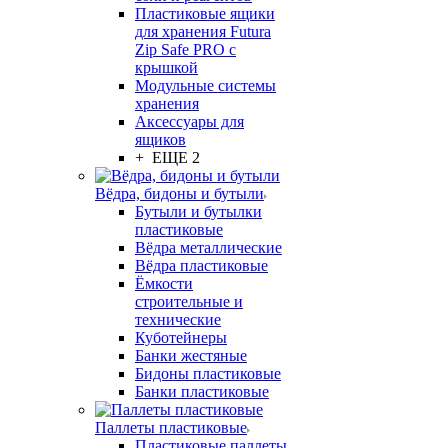
Пластиковые ящики
для хранения Futura
Zip Safe PRO с
крышкой
Модульные системы
хранения
Аксессуары для
ящиков
+ ЕЩЕ 2
Вёдра, бидоны и бутыли
Бутыли и бутылки
пластиковые
Вёдра металлические
Вёдра пластиковые
Ёмкости
строительные и
технические
Куботейнеры
Банки жестяные
Бидоны пластиковые
Банки пластиковые
Паллеты пластиковые
Пластиковые паллеты