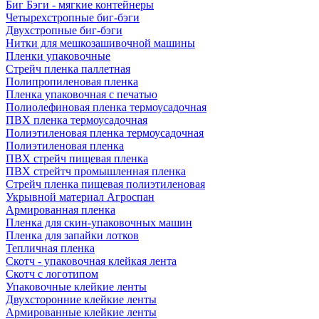
Биг Бэги - мягкие контейнеры
Четырехстропные биг-бэги
Двухстропные биг-бэги
Нитки для мешкозашивочной машины
Пленки упаковочные
Стрейч пленка паллетная
Полипропиленовая пленка
Пленка упаковочная с печатью
Полиолефиновая пленка термоусадочная
ПВХ пленка термоусадочная
Полиэтиленовая пленка термоусадочная
Полиэтиленовая пленка
ПВХ стрейч пищевая пленка
ПВХ стрейтч промышленная пленка
Стрейч пленка пищевая полиэтиленовая
Укрывной материал Агроспан
Армированная пленка
Пленка для скин-упаковочных машин
Пленка для запайки лотков
Тепличная пленка
Скотч - упаковочная клейкая лента
Скотч с логотипом
Упаковочные клейкие ленты
Двухсторонние клейкие ленты
Армированные клейкие ленты