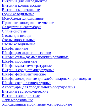
Витрины для ингредиентов
Витрины кондитерские
Витрины морозильные
Горки холодильные
Моноблоки холодильные
Прилавки холодильные мясные
Саладетты и салат-бары
Сплит-системы
Столы для пиццы
Столы морозильные
Столы холодильные
Шкафы винные
Шкафы для икры и пресервов
Шкафы охлаждаемые комбинированные
Шкафы морозильные
Шкафы мультитемпературные
Витрины среднетемпературные
Шкафы фармацевтические
Шкафы холодильные для хлебопекарных производств
Шкафы среднетемпературные
Аксессуары для холодильного оборудования
Витрины гастрономические
Витрины холодильные
Лари морозильные
Холодильники мобильные компрессорные