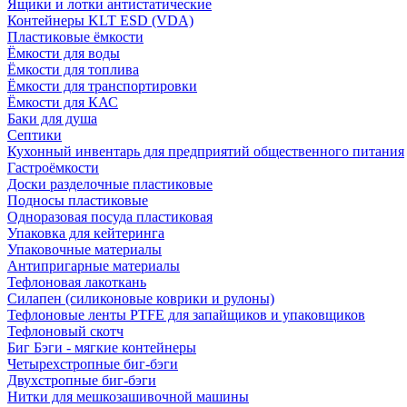
Ящики и лотки антистатические
Контейнеры KLT ESD (VDA)
Пластиковые ёмкости
Ёмкости для воды
Ёмкости для топлива
Ёмкости для транспортировки
Ёмкости для КАС
Баки для душа
Септики
Кухонный инвентарь для предприятий общественного питания
Гастроёмкости
Доски разделочные пластиковые
Подносы пластиковые
Одноразовая посуда пластиковая
Упаковка для кейтеринга
Упаковочные материалы
Антипригарные материалы
Тефлоновая лакоткань
Силапен (силиконовые коврики и рулоны)
Тефлоновые ленты PTFE для запайщиков и упаковщиков
Тефлоновый скотч
Биг Бэги - мягкие контейнеры
Четырехстропные биг-бэги
Двухстропные биг-бэги
Нитки для мешкозашивочной машины