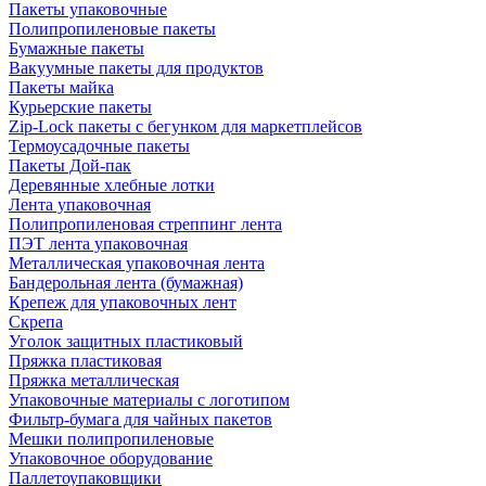
Пакеты упаковочные
Полипропиленовые пакеты
Бумажные пакеты
Вакуумные пакеты для продуктов
Пакеты майка
Курьерские пакеты
Zip-Lock пакеты с бегунком для маркетплейсов
Термоусадочные пакеты
Пакеты Дой-пак
Деревянные хлебные лотки
Лента упаковочная
Полипропиленовая стреппинг лента
ПЭТ лента упаковочная
Металлическая упаковочная лента
Бандерольная лента (бумажная)
Крепеж для упаковочных лент
Скрепа
Уголок защитных пластиковый
Пряжка пластиковая
Пряжка металлическая
Упаковочные материалы с логотипом
Фильтр-бумага для чайных пакетов
Мешки полипропиленовые
Упаковочное оборудование
Паллетоупаковщики