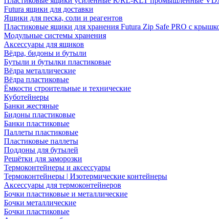
Пластиковые ящики усиленные R/RL-KLT промышленные VD
Futura ящики для доставки
Ящики для песка, соли и реагентов
Пластиковые ящики для хранения Futura Zip Safe PRO с крышк
Модульные системы хранения
Аксессуары для ящиков
Вёдра, бидоны и бутыли
Бутыли и бутылки пластиковые
Вёдра металлические
Вёдра пластиковые
Ёмкости строительные и технические
Куботейнеры
Банки жестяные
Бидоны пластиковые
Банки пластиковые
Паллеты пластиковые
Пластиковые паллеты
Поддоны для бутылей
Решётки для заморозки
Термоконтейнеры и аксессуары
Термоконтейнеры | Изотермические контейнеры
Аксессуары для термоконтейнеров
Бочки пластиковые и металлические
Бочки металлические
Бочки пластиковые