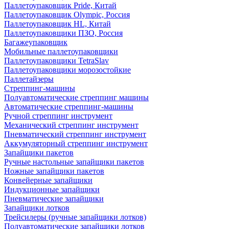
Паллетоупаковщик Pride, Китай
Паллетоупаковщик Olympic, Россия
Паллетоупаковщик HL, Китай
Паллетоупаковщики ПЗО, Россия
Багажеупаковщик
Мобильные паллетоупаковщики
Паллетоупаковщики TetraSlav
Паллетоупаковщики морозостойкие
Паллетайзеры
Стреппинг-машины
Полуавтоматические стреппинг машины
Автоматические стреппинг-машины
Ручной стреппинг инструмент
Механический стреппинг инструмент
Пневматический стреппинг инструмент
Аккумуляторный стреппинг инструмент
Запайщики пакетов
Ручные настольные запайщики пакетов
Ножные запайщики пакетов
Конвейерные запайщики
Индукционные запайщики
Пневматические запайщики
Запайщики лотков
Трейсилеры (ручные запайщики лотков)
Полуавтоматические запайщики лотков