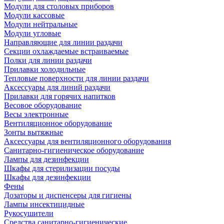
Модули для столовых приборов
Модули кассовые
Модули нейтральные
Модули угловые
Направляющие для линии раздачи
Секции охлаждаемые встраиваемые
Полки для линии раздачи
Прилавки холодильные
Тепловые поверхности для линии раздачи
Аксессуары для линий раздачи
Прилавки для горячих напитков
Весовое оборудование
Весы электронные
Вентиляционное оборудование
Зонты вытяжные
Аксессуары для вентиляционного оборудования
Санитарно-гигиеническое оборудование
Лампы для дезинфекции
Шкафы для стерилизации посуды
Шкафы для дезинфекции
Фены
Дозаторы и диспенсеры для гигиены
Лампы инсектицидные
Рукосушители
Средства санитарно-гигиенические