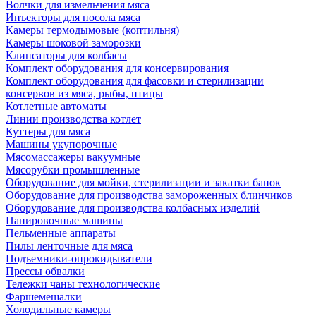
Волчки для измельчения мяса
Инъекторы для посола мяса
Камеры термодымовые (коптильня)
Камеры шоковой заморозки
Клипсаторы для колбасы
Комплект оборудования для консервирования
Комплект оборудования для фасовки и стерилизации
консервов из мяса, рыбы, птицы
Котлетные автоматы
Линии производства котлет
Куттеры для мяса
Машины укупорочные
Мясомассажеры вакуумные
Мясорубки промышленные
Оборудование для мойки, стерилизации и закатки банок
Оборудование для производства замороженных блинчиков
Оборудование для производства колбасных изделий
Панировочные машины
Пельменные аппараты
Пилы ленточные для мяса
Подъемники-опрокидыватели
Прессы обвалки
Тележки чаны технологические
Фаршемешалки
Холодильные камеры