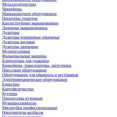
Металлодетекторы
Чеквейеры
Маркировочное оборудование
Принтеры этикеток
Каплеструйные маркировщики
Лазерные маркировщики
Дозаторы
Дозаторы поршневые обьемные
Дозаторы весовые
Дозаторы шнековые
Мультиголовки
Фальцевальные машины
Клипсаторы для упаковки
Конвейеры, транспортеры, загрузчики
Прессовое оборудование
Оборудование для общепита и ресторанов
Электромеханическое оборудование
Бликсеры
Картофелечистки
Куттеры
Процессоры кухонные
Мукопросеиватели
Мясорубки профессиональные
Наполнители колбасок