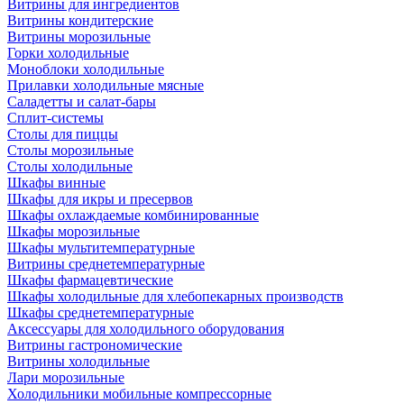
Витрины для ингредиентов
Витрины кондитерские
Витрины морозильные
Горки холодильные
Моноблоки холодильные
Прилавки холодильные мясные
Саладетты и салат-бары
Сплит-системы
Столы для пиццы
Столы морозильные
Столы холодильные
Шкафы винные
Шкафы для икры и пресервов
Шкафы охлаждаемые комбинированные
Шкафы морозильные
Шкафы мультитемпературные
Витрины среднетемпературные
Шкафы фармацевтические
Шкафы холодильные для хлебопекарных производств
Шкафы среднетемпературные
Аксессуары для холодильного оборудования
Витрины гастрономические
Витрины холодильные
Лари морозильные
Холодильники мобильные компрессорные