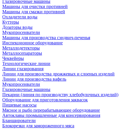
Глазировочные машины
Машины для очистки противней
Машины для смазки противней
Охладители воды
Куттеры
Дозаторы воды
Мукопросеиватели
Машины для производства сэндвич-печенья
Инспекционное оборудование
Металлодетекторы
Металлосепараторы
Чеквейеры
Технологические линии
Линии глазирования
Линии для производства дрожжевых и слоеных изделий
Линии для производства вафель
Мукопросеиватели
Глазировочные машины
Пекарни (линия по производству хлебобулочных изделий)
Оборудование для приготовления заквасок
Пищевые насосы
Мясное и рыбо перерабатывающее оборудование
Автоклавы промышленные для консервирования
Бланширователи
Блокорезки для замороженного мяса