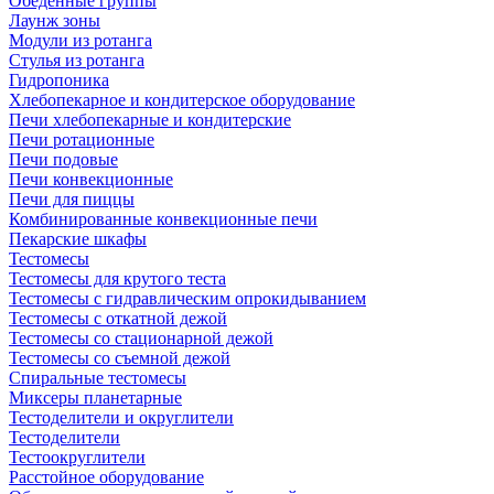
Обеденные группы
Лаунж зоны
Модули из ротанга
Стулья из ротанга
Гидропоника
Хлебопекарное и кондитерское оборудование
Печи хлебопекарные и кондитерские
Печи ротационные
Печи подовые
Печи конвекционные
Печи для пиццы
Комбинированные конвекционные печи
Пекарские шкафы
Тестомесы
Тестомесы для крутого теста
Тестомесы с гидравлическим опрокидыванием
Тестомесы с откатной дежой
Тестомесы со стационарной дежой
Тестомесы со съемной дежой
Спиральные тестомесы
Миксеры планетарные
Тестоделители и округлители
Тестоделители
Тестоокруглители
Расстойное оборудование