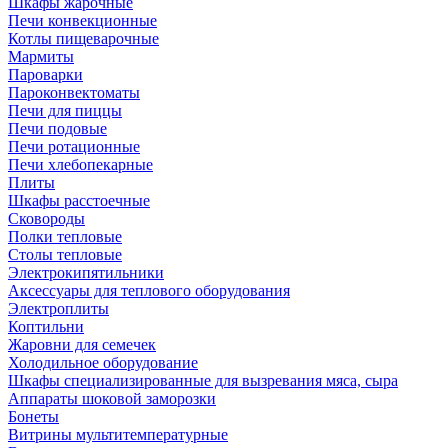
Шкафы жарочные
Печи конвекционные
Котлы пищеварочные
Мармиты
Пароварки
Пароконвектоматы
Печи для пиццы
Печи подовые
Печи ротационные
Печи хлебопекарные
Плиты
Шкафы расстоечные
Сковороды
Полки тепловые
Столы тепловые
Электрокипятильники
Аксессуары для теплового оборудования
Электроплиты
Коптильни
Жаровни для семечек
Холодильное оборудование
Шкафы специализированные для вызревания мяса, сыра
Аппараты шоковой заморозки
Бонеты
Витрины мультитемпературные