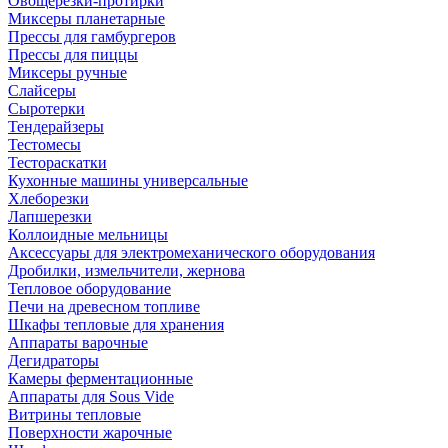
Овощерезки-протирки
Миксеры планетарные
Прессы для гамбургеров
Прессы для пиццы
Миксеры ручные
Слайсеры
Сыротерки
Тендерайзеры
Тестомесы
Тестораскатки
Кухонные машины универсальные
Хлеборезки
Лапшерезки
Коллоидные мельницы
Аксессуары для электромеханического оборудования
Дробилки, измельчители, жернова
Тепловое оборудование
Печи на древесном топливе
Шкафы тепловые для хранения
Аппараты варочные
Дегидраторы
Камеры ферментационные
Аппараты для Sous Vide
Витрины тепловые
Поверхности жарочные