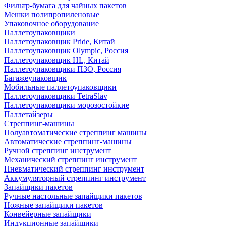
Фильтр-бумага для чайных пакетов
Мешки полипропиленовые
Упаковочное оборудование
Паллетоупаковщики
Паллетоупаковщик Pride, Китай
Паллетоупаковщик Olympic, Россия
Паллетоупаковщик HL, Китай
Паллетоупаковщики ПЗО, Россия
Багажеупаковщик
Мобильные паллетоупаковщики
Паллетоупаковщики TetraSlav
Паллетоупаковщики морозостойкие
Паллетайзеры
Стреппинг-машины
Полуавтоматические стреппинг машины
Автоматические стреппинг-машины
Ручной стреппинг инструмент
Механический стреппинг инструмент
Пневматический стреппинг инструмент
Аккумуляторный стреппинг инструмент
Запайщики пакетов
Ручные настольные запайщики пакетов
Ножные запайщики пакетов
Конвейерные запайщики
Индукционные запайщики