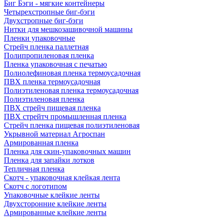
Биг Бэги - мягкие контейнеры
Четырехстропные биг-бэги
Двухстропные биг-бэги
Нитки для мешкозашивочной машины
Пленки упаковочные
Стрейч пленка паллетная
Полипропиленовая пленка
Пленка упаковочная с печатью
Полиолефиновая пленка термоусадочная
ПВХ пленка термоусадочная
Полиэтиленовая пленка термоусадочная
Полиэтиленовая пленка
ПВХ стрейч пищевая пленка
ПВХ стрейтч промышленная пленка
Стрейч пленка пищевая полиэтиленовая
Укрывной материал Агроспан
Армированная пленка
Пленка для скин-упаковочных машин
Пленка для запайки лотков
Тепличная пленка
Скотч - упаковочная клейкая лента
Скотч с логотипом
Упаковочные клейкие ленты
Двухсторонние клейкие ленты
Армированные клейкие ленты