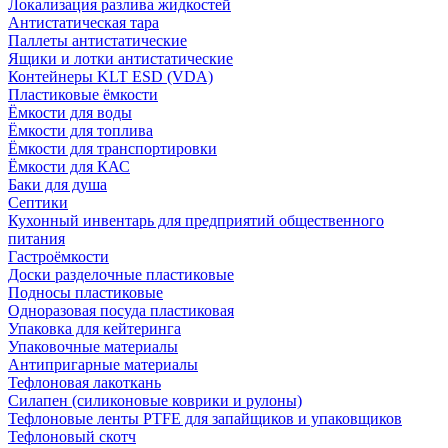
Локализация разлива жидкостей
Антистатическая тара
Паллеты антистатические
Ящики и лотки антистатические
Контейнеры KLT ESD (VDA)
Пластиковые ёмкости
Ёмкости для воды
Ёмкости для топлива
Ёмкости для транспортировки
Ёмкости для КАС
Баки для душа
Септики
Кухонный инвентарь для предприятий общественного
питания
Гастроёмкости
Доски разделочные пластиковые
Подносы пластиковые
Одноразовая посуда пластиковая
Упаковка для кейтеринга
Упаковочные материалы
Антипригарные материалы
Тефлоновая лакоткань
Силапен (силиконовые коврики и рулоны)
Тефлоновые ленты PTFE для запайщиков и упаковщиков
Тефлоновый скотч