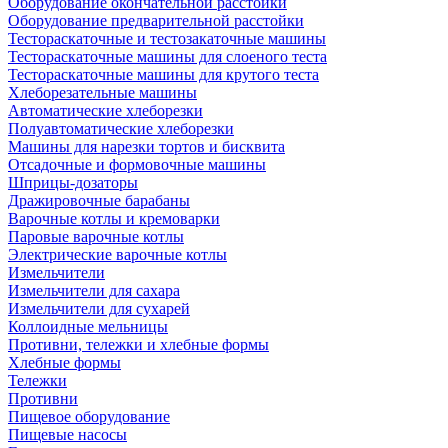
Оборудование окончательной расстойки
Оборудование предварительной расстойки
Тестораскаточные и тестозакаточные машины
Тестораскаточные машины для слоеного теста
Тестораскаточные машины для крутого теста
Хлеборезательные машины
Автоматические хлеборезки
Полуавтоматические хлеборезки
Машины для нарезки тортов и бисквита
Отсадочные и формовочные машины
Шприцы-дозаторы
Дражировочные барабаны
Варочные котлы и кремоварки
Паровые варочные котлы
Электрические варочные котлы
Измельчители
Измельчители для сахара
Измельчители для сухарей
Коллоидные мельницы
Противни, тележки и хлебные формы
Хлебные формы
Тележки
Противни
Пищевое оборудование
Пищевые насосы