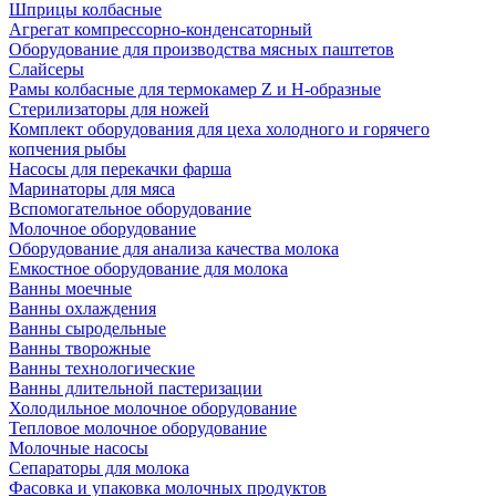
Шприцы колбасные
Агрегат компрессорно-конденсаторный
Оборудование для производства мясных паштетов
Слайсеры
Рамы колбасные для термокамер Z и H-образные
Стерилизаторы для ножей
Комплект оборудования для цеха холодного и горячего
копчения рыбы
Насосы для перекачки фарша
Маринаторы для мяса
Вспомогательное оборудование
Молочное оборудование
Оборудование для анализа качества молока
Емкостное оборудование для молока
Ванны моечные
Ванны охлаждения
Ванны сыродельные
Ванны творожные
Ванны технологические
Ванны длительной пастеризации
Холодильное молочное оборудование
Тепловое молочное оборудование
Молочные насосы
Сепараторы для молока
Фасовка и упаковка молочных продуктов