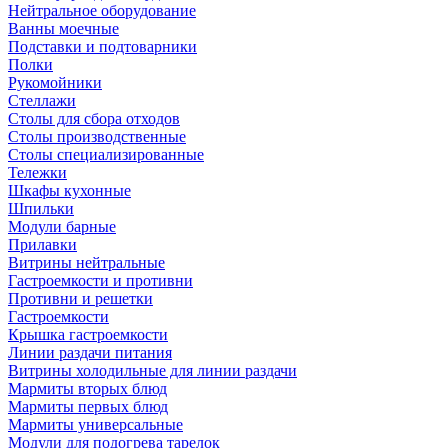
Нейтральное оборудование
Ванны моечные
Подставки и подтоварники
Полки
Рукомойники
Стеллажи
Столы для сбора отходов
Столы производственные
Столы специализированные
Тележки
Шкафы кухонные
Шпильки
Модули барные
Прилавки
Витрины нейтральные
Гастроемкости и противни
Противни и решетки
Гастроемкости
Крышка гастроемкости
Линии раздачи питания
Витрины холодильные для линии раздачи
Мармиты вторых блюд
Мармиты первых блюд
Мармиты универсальные
Модули для подогрева тарелок