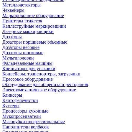
Металлодетекторы
Чеквейеры
Маркировочное оборудование
Принтеры этикеток
Каплеструйные маркировщики
Лазерные маркировщики
Дозаторы
Дозаторы поршневые обьемные
Дозаторы весовые
Дозаторы шнековые
Мультиголовки
Фальцевальные машины
Клипсаторы для упаковки
Конвейеры, транспортеры, загрузчики
Прессовое оборудование
Оборудование для общепита и ресторанов
Электромеханическое оборудование
Бликсеры
Картофелечистки
Куттеры
Процессоры кухонные
Мукопросеиватели
Мясорубки профессиональные
Наполнители колбасок