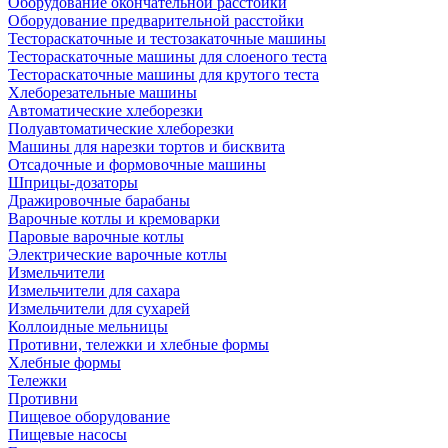
Оборудование окончательной расстойки
Оборудование предварительной расстойки
Тестораскаточные и тестозакаточные машины
Тестораскаточные машины для слоеного теста
Тестораскаточные машины для крутого теста
Хлеборезательные машины
Автоматические хлеборезки
Полуавтоматические хлеборезки
Машины для нарезки тортов и бисквита
Отсадочные и формовочные машины
Шприцы-дозаторы
Дражировочные барабаны
Варочные котлы и кремоварки
Паровые варочные котлы
Электрические варочные котлы
Измельчители
Измельчители для сахара
Измельчители для сухарей
Коллоидные мельницы
Противни, тележки и хлебные формы
Хлебные формы
Тележки
Противни
Пищевое оборудование
Пищевые насосы