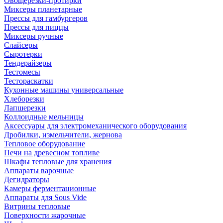
Овощерезки-протирки
Миксеры планетарные
Прессы для гамбургеров
Прессы для пиццы
Миксеры ручные
Слайсеры
Сыротерки
Тендерайзеры
Тестомесы
Тестораскатки
Кухонные машины универсальные
Хлеборезки
Лапшерезки
Коллоидные мельницы
Аксессуары для электромеханического оборудования
Дробилки, измельчители, жернова
Тепловое оборудование
Печи на древесном топливе
Шкафы тепловые для хранения
Аппараты варочные
Дегидраторы
Камеры ферментационные
Аппараты для Sous Vide
Витрины тепловые
Поверхности жарочные