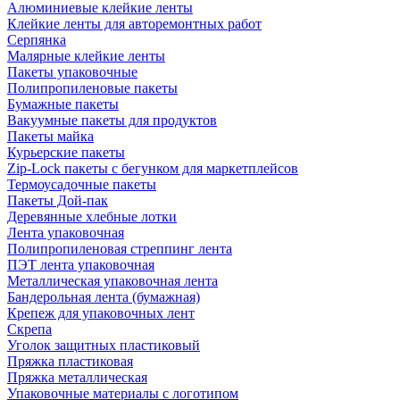
Алюминиевые клейкие ленты
Клейкие ленты для авторемонтных работ
Серпянка
Малярные клейкие ленты
Пакеты упаковочные
Полипропиленовые пакеты
Бумажные пакеты
Вакуумные пакеты для продуктов
Пакеты майка
Курьерские пакеты
Zip-Lock пакеты с бегунком для маркетплейсов
Термоусадочные пакеты
Пакеты Дой-пак
Деревянные хлебные лотки
Лента упаковочная
Полипропиленовая стреппинг лента
ПЭТ лента упаковочная
Металлическая упаковочная лента
Бандерольная лента (бумажная)
Крепеж для упаковочных лент
Скрепа
Уголок защитных пластиковый
Пряжка пластиковая
Пряжка металлическая
Упаковочные материалы с логотипом