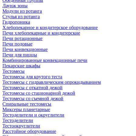
Обеденные группы
Лаунж зоны
Модули из ротанга
Стулья из ротанга
Гидропоника
Хлебопекарное и кондитерское оборудование
Печи хлебопекарные и кондитерские
Печи ротационные
Печи подовые
Печи конвекционные
Печи для пиццы
Комбинированные конвекционные печи
Пекарские шкафы
Тестомесы
Тестомесы для крутого теста
Тестомесы с гидравлическим опрокидыванием
Тестомесы с откатной дежой
Тестомесы со стационарной дежой
Тестомесы со съемной дежой
Спиральные тестомесы
Миксеры планетарные
Тестоделители и округлители
Тестоделители
Тестоокруглители
Расстойное оборудование