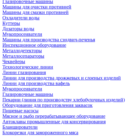
Глазировочные машины
Машины для очистки противней
Машины для смазки противней
Охладители воды
Куттеры
Дозаторы воды
Мукопросеиватели
Машины для производства сэндвич-печенья
Инспекционное оборудование
Металлодетекторы
Металлосепараторы
Чеквейеры
Технологические линии
Линии глазирования
Линии для производства дрожжевых и слоеных изделий
Линии для производства вафель
Мукопросеиватели
Глазировочные машины
Пекарни (линия по производству хлебобулочных изделий)
Оборудование для приготовления заквасок
Пищевые насосы
Мясное и рыбо перерабатывающее оборудование
Автоклавы промышленные для консервирования
Бланширователи
Блокорезки для замороженного мяса