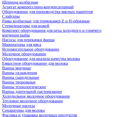
Шприцы колбасные
Агрегат компрессорно-конденсаторный
Оборудование для производства мясных паштетов
Слайсеры
Рамы колбасные для термокамер Z и H-образные
Стерилизаторы для ножей
Комплект оборудования для цеха холодного и горячего
копчения рыбы
Насосы для перекачки фарша
Маринаторы для мяса
Вспомогательное оборудование
Молочное оборудование
Оборудование для анализа качества молока
Емкостное оборудование для молока
Ванны моечные
Ванны охлаждения
Ванны сыродельные
Ванны творожные
Ванны технологические
Ванны длительной пастеризации
Холодильное молочное оборудование
Тепловое молочное оборудование
Молочные насосы
Сепараторы для молока
Фасовка и упаковка молочных продуктов