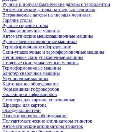
Ручные и полуавтоматические датеры с термолентой
Автоматические датеры на твердых чернилах
Встраиваемые датеры на твердых чернилах
Горячие столы
Ручные горячие столы
Мешкозашивочные машины
Автоматические мешкозашивочные машины
Ручные мешкозашивочные машинки
Термоформовочное оборудование
Скин-упаковочные и термоформовочные машины
Непищевые скин упаковочные машины
Пищевые скин упаковочные машины
Термоформовочные машины
Блистер-сварочные машины
Укупорочные машины
Картонажное оборудование
Формовщики гофрокоробов
Заклейщики гофрокоробов
Степлеры для картона упаковочные
Шредеры для картона
Обандероливатели
Этикетировочное оборудование
Полуавтоматические аппликаторы этикеток
Автоматические аппликаторы этикеток
Инспекционное оборудование