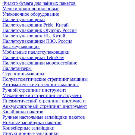
Фильтр-бумага для чайных пакетов
Мешки полипропиленовые
Упаковочное оборудование
Паллетоупаковщики
Паллетоупаковщик Pride, Китай
Паллетоупаковщик Olympic, Россия
Паллетоупаковщик HL, Китай
Паллетоупаковщики ПЗО, Россия
Багажеупаковщик
Мобильные паллетоупаковщики
Паллетоупаковщики TetraSlav
Паллетоупаковщики морозостойкие
Паллетайзеры
Стреппинг-машины
Полуавтоматические стреппинг машины
Автоматические стреппинг-машины
Ручной стреппинг инструмент
Механический стреппинг инструмент
Пневматический стреппинг инструмент
Аккумуляторный стреппинг инструмент
Запайщики пакетов
Ручные настольные запайщики пакетов
Ножные запайщики пакетов
Конвейерные запайщики
Индукционные запайщики