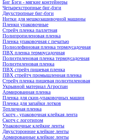
Биг Бэги - мягкие контейнеры
Четырехстропные биг-бэги
Двухстропные биг-бэги
Нитки для мешкозашивочной машины
Пленки упаковочные
Стрейч пленка паллетная
Полипропиленовая пленка
Пленка упаковочная с печатью
Полиолефиновая пленка термоусадочная
ПВХ пленка термоусадочная
Полиэтиленовая пленка термоусадочная
Полиэтиленовая пленка
ПВХ стрейч пищевая пленка
ПВХ стрейтч промышленная пленка
Стрейч пленка пищевая полиэтиленовая
Укрывной материал Агроспан
Армированная пленка
Пленка для скин-упаковочных машин
Пленка для запайки лотков
Тепличная пленка
Скотч - упаковочная клейкая лента
Скотч с логотипом
Упаковочные клейкие ленты
Двухсторонние клейкие ленты
Армированные клейкие ленты