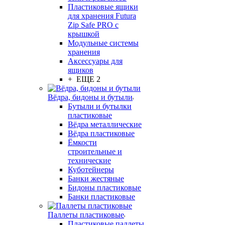
Пластиковые ящики
для хранения Futura
Zip Safe PRO с
крышкой
Модульные системы
хранения
Аксессуары для
ящиков
+ ЕЩЕ 2
Вёдра, бидоны и бутыли
Бутыли и бутылки
пластиковые
Вёдра металлические
Вёдра пластиковые
Ёмкости
строительные и
технические
Куботейнеры
Банки жестяные
Бидоны пластиковые
Банки пластиковые
Паллеты пластиковые
Пластиковые паллеты