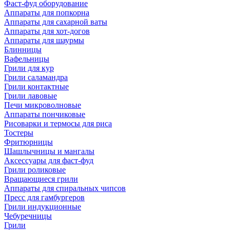
Фаст-фуд оборудование
Аппараты для попкорна
Аппараты для сахарной ваты
Аппараты для хот-догов
Аппараты для шаурмы
Блинницы
Вафельницы
Грили для кур
Грили саламандра
Грили контактные
Грили лавовые
Печи микроволновые
Аппараты пончиковые
Рисоварки и термосы для риса
Тостеры
Фритюрницы
Шашлычницы и мангалы
Аксессуары для фаст-фуд
Грили роликовые
Вращающиеся грили
Аппараты для спиральных чипсов
Пресс для гамбургеров
Грили индукционные
Чебуречницы
Грили