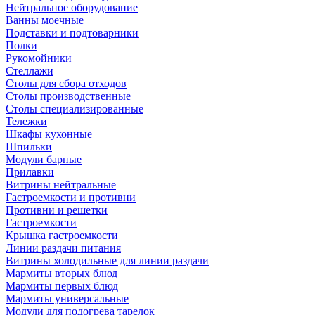
Нейтральное оборудование
Ванны моечные
Подставки и подтоварники
Полки
Рукомойники
Стеллажи
Столы для сбора отходов
Столы производственные
Столы специализированные
Тележки
Шкафы кухонные
Шпильки
Модули барные
Прилавки
Витрины нейтральные
Гастроемкости и противни
Противни и решетки
Гастроемкости
Крышка гастроемкости
Линии раздачи питания
Витрины холодильные для линии раздачи
Мармиты вторых блюд
Мармиты первых блюд
Мармиты универсальные
Модули для подогрева тарелок