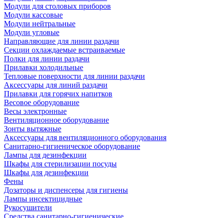
Модули для столовых приборов
Модули кассовые
Модули нейтральные
Модули угловые
Направляющие для линии раздачи
Секции охлаждаемые встраиваемые
Полки для линии раздачи
Прилавки холодильные
Тепловые поверхности для линии раздачи
Аксессуары для линий раздачи
Прилавки для горячих напитков
Весовое оборудование
Весы электронные
Вентиляционное оборудование
Зонты вытяжные
Аксессуары для вентиляционного оборудования
Санитарно-гигиеническое оборудование
Лампы для дезинфекции
Шкафы для стерилизации посуды
Шкафы для дезинфекции
Фены
Дозаторы и диспенсеры для гигиены
Лампы инсектицидные
Рукосушители
Средства санитарно-гигиенические