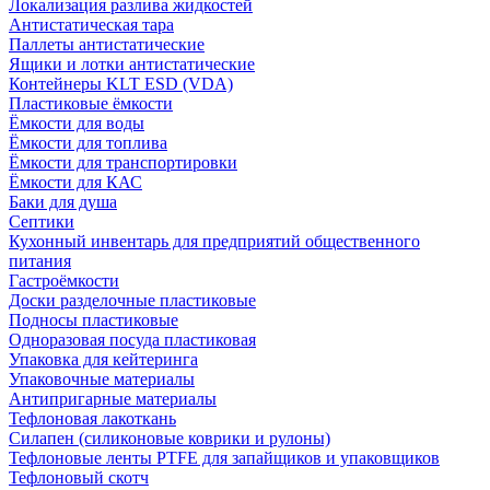
Локализация разлива жидкостей
Антистатическая тара
Паллеты антистатические
Ящики и лотки антистатические
Контейнеры KLT ESD (VDA)
Пластиковые ёмкости
Ёмкости для воды
Ёмкости для топлива
Ёмкости для транспортировки
Ёмкости для КАС
Баки для душа
Септики
Кухонный инвентарь для предприятий общественного
питания
Гастроёмкости
Доски разделочные пластиковые
Подносы пластиковые
Одноразовая посуда пластиковая
Упаковка для кейтеринга
Упаковочные материалы
Антипригарные материалы
Тефлоновая лакоткань
Силапен (силиконовые коврики и рулоны)
Тефлоновые ленты PTFE для запайщиков и упаковщиков
Тефлоновый скотч