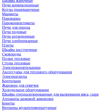
Шкафы жарочные
Печи конвекционные
Котлы пищеварочные
Мармиты
Пароварки
Пароконвектоматы
Печи для пиццы
Печи подовые
Печи ротационные
Печи хлебопекарные
Плиты
Шкафы расстоечные
Сковороды
Полки тепловые
Столы тепловые
Электрокипятильники
Аксессуары для теплового оборудования
Электроплиты
Коптильни
Жаровни для семечек
Холодильное оборудование
Шкафы специализированные для вызревания мяса, сыра
Аппараты шоковой заморозки
Бонеты
Витрины мультитемпературные