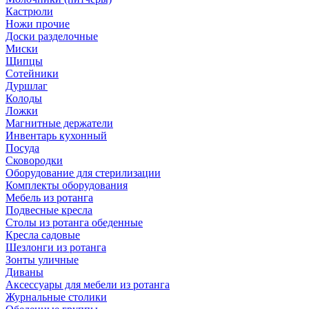
Кастрюли
Ножи прочие
Доски разделочные
Миски
Щипцы
Сотейники
Дуршлаг
Колоды
Ложки
Магнитные держатели
Инвентарь кухонный
Посуда
Сковородки
Оборудование для стерилизации
Комплекты оборудования
Мебель из ротанга
Подвесные кресла
Столы из ротанга обеденные
Кресла садовые
Шезлонги из ротанга
Зонты уличные
Диваны
Аксессуары для мебели из ротанга
Журнальные столики