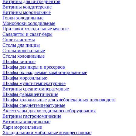
Витрины для ингредиентов
Витрины кондитерские
Витрины морозильные
Горки холодильные
Моноблоки холодильные
Прилавки холодильные мясные
Саладетты и салат-бары
Сплит-системы
Столы для пиццы
Столы морозильные
Столы холодильные
Шкафы винные
Шкафы для икры и пресервов
Шкафы охлаждаемые комбинированные
Шкафы морозильные
Шкафы мультитемпературные
Витрины среднетемпературные
Шкафы фармацевтические
Шкафы холодильные для хлебопекарных производств
Шкафы среднетемпературные
Аксессуары для холодильного оборудования
Витрины гастрономические
Витрины холодильные
Лари морозильные
Холодильники мобильные компрессорные