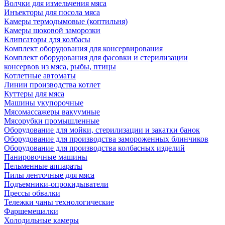
Волчки для измельчения мяса
Инъекторы для посола мяса
Камеры термодымовые (коптильня)
Камеры шоковой заморозки
Клипсаторы для колбасы
Комплект оборудования для консервирования
Комплект оборудования для фасовки и стерилизации
консервов из мяса, рыбы, птицы
Котлетные автоматы
Линии производства котлет
Куттеры для мяса
Машины укупорочные
Мясомассажеры вакуумные
Мясорубки промышленные
Оборудование для мойки, стерилизации и закатки банок
Оборудование для производства замороженных блинчиков
Оборудование для производства колбасных изделий
Панировочные машины
Пельменные аппараты
Пилы ленточные для мяса
Подъемники-опрокидыватели
Прессы обвалки
Тележки чаны технологические
Фаршемешалки
Холодильные камеры