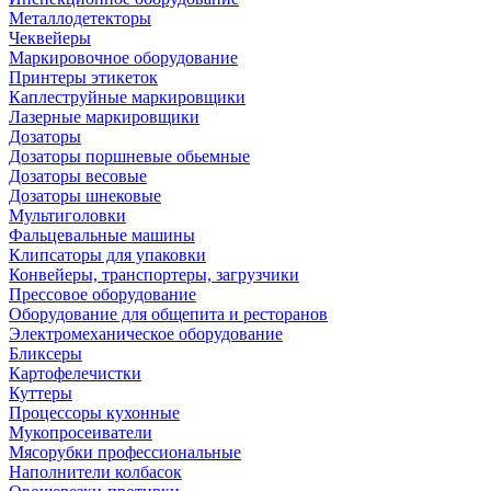
Металлодетекторы
Чеквейеры
Маркировочное оборудование
Принтеры этикеток
Каплеструйные маркировщики
Лазерные маркировщики
Дозаторы
Дозаторы поршневые обьемные
Дозаторы весовые
Дозаторы шнековые
Мультиголовки
Фальцевальные машины
Клипсаторы для упаковки
Конвейеры, транспортеры, загрузчики
Прессовое оборудование
Оборудование для общепита и ресторанов
Электромеханическое оборудование
Бликсеры
Картофелечистки
Куттеры
Процессоры кухонные
Мукопросеиватели
Мясорубки профессиональные
Наполнители колбасок