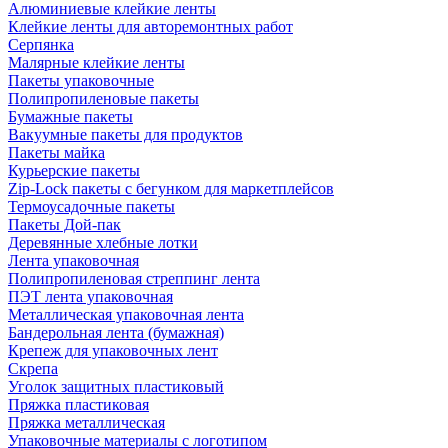
Алюминиевые клейкие ленты
Клейкие ленты для авторемонтных работ
Серпянка
Малярные клейкие ленты
Пакеты упаковочные
Полипропиленовые пакеты
Бумажные пакеты
Вакуумные пакеты для продуктов
Пакеты майка
Курьерские пакеты
Zip-Lock пакеты с бегунком для маркетплейсов
Термоусадочные пакеты
Пакеты Дой-пак
Деревянные хлебные лотки
Лента упаковочная
Полипропиленовая стреппинг лента
ПЭТ лента упаковочная
Металлическая упаковочная лента
Бандерольная лента (бумажная)
Крепеж для упаковочных лент
Скрепа
Уголок защитных пластиковый
Пряжка пластиковая
Пряжка металлическая
Упаковочные материалы с логотипом