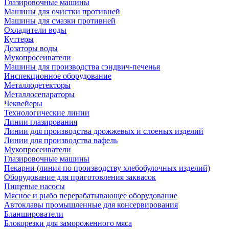
Глазировочные машины
Машины для очистки противней
Машины для смазки противней
Охладители воды
Куттеры
Дозаторы воды
Мукопросеиватели
Машины для производства сэндвич-печенья
Инспекционное оборудование
Металлодетекторы
Металлосепараторы
Чеквейеры
Технологические линии
Линии глазирования
Линии для производства дрожжевых и слоеных изделий
Линии для производства вафель
Мукопросеиватели
Глазировочные машины
Пекарни (линия по производству хлебобулочных изделий)
Оборудование для приготовления заквасок
Пищевые насосы
Мясное и рыбо перерабатывающее оборудование
Автоклавы промышленные для консервирования
Бланширователи
Блокорезки для замороженного мяса