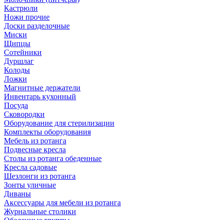
Кастрюли
Ножи прочие
Доски разделочные
Миски
Щипцы
Сотейники
Дуршлаг
Колоды
Ложки
Магнитные держатели
Инвентарь кухонный
Посуда
Сковородки
Оборудование для стерилизации
Комплекты оборудования
Мебель из ротанга
Подвесные кресла
Столы из ротанга обеденные
Кресла садовые
Шезлонги из ротанга
Зонты уличные
Диваны
Аксессуары для мебели из ротанга
Журнальные столики