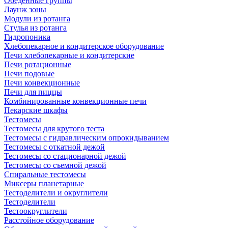
Обеденные группы
Лаунж зоны
Модули из ротанга
Стулья из ротанга
Гидропоника
Хлебопекарное и кондитерское оборудование
Печи хлебопекарные и кондитерские
Печи ротационные
Печи подовые
Печи конвекционные
Печи для пиццы
Комбинированные конвекционные печи
Пекарские шкафы
Тестомесы
Тестомесы для крутого теста
Тестомесы с гидравлическим опрокидыванием
Тестомесы с откатной дежой
Тестомесы со стационарной дежой
Тестомесы со съемной дежой
Спиральные тестомесы
Миксеры планетарные
Тестоделители и округлители
Тестоделители
Тестоокруглители
Расстойное оборудование