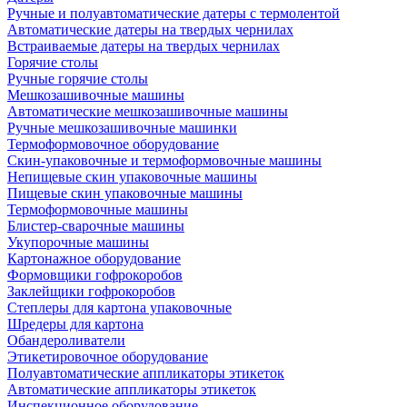
Ручные и полуавтоматические датеры с термолентой
Автоматические датеры на твердых чернилах
Встраиваемые датеры на твердых чернилах
Горячие столы
Ручные горячие столы
Мешкозашивочные машины
Автоматические мешкозашивочные машины
Ручные мешкозашивочные машинки
Термоформовочное оборудование
Скин-упаковочные и термоформовочные машины
Непищевые скин упаковочные машины
Пищевые скин упаковочные машины
Термоформовочные машины
Блистер-сварочные машины
Укупорочные машины
Картонажное оборудование
Формовщики гофрокоробов
Заклейщики гофрокоробов
Степлеры для картона упаковочные
Шредеры для картона
Обандероливатели
Этикетировочное оборудование
Полуавтоматические аппликаторы этикеток
Автоматические аппликаторы этикеток
Инспекционное оборудование