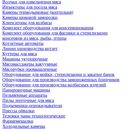
Волчки для измельчения мяса
Инъекторы для посола мяса
Камеры термодымовые (коптильня)
Камеры шоковой заморозки
Клипсаторы для колбасы
Комплект оборудования для консервирования
Комплект оборудования для фасовки и стерилизации
консервов из мяса, рыбы, птицы
Котлетные автоматы
Линии производства котлет
Куттеры для мяса
Машины укупорочные
Мясомассажеры вакуумные
Мясорубки промышленные
Оборудование для мойки, стерилизации и закатки банок
Оборудование для производства замороженных блинчиков
Оборудование для производства колбасных изделий
Панировочные машины
Пельменные аппараты
Пилы ленточные для мяса
Подъемники-опрокидыватели
Прессы обвалки
Тележки чаны технологические
Фаршемешалки
Холодильные камеры