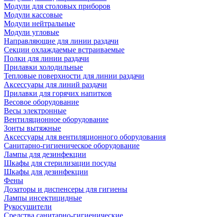
Модули для столовых приборов
Модули кассовые
Модули нейтральные
Модули угловые
Направляющие для линии раздачи
Секции охлаждаемые встраиваемые
Полки для линии раздачи
Прилавки холодильные
Тепловые поверхности для линии раздачи
Аксессуары для линий раздачи
Прилавки для горячих напитков
Весовое оборудование
Весы электронные
Вентиляционное оборудование
Зонты вытяжные
Аксессуары для вентиляционного оборудования
Санитарно-гигиеническое оборудование
Лампы для дезинфекции
Шкафы для стерилизации посуды
Шкафы для дезинфекции
Фены
Дозаторы и диспенсеры для гигиены
Лампы инсектицидные
Рукосушители
Средства санитарно-гигиенические