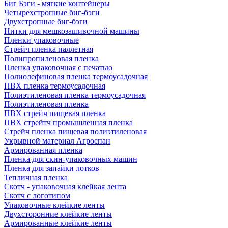
Биг Бэги - мягкие контейнеры
Четырехстропные биг-бэги
Двухстропные биг-бэги
Нитки для мешкозашивочной машины
Пленки упаковочные
Стрейч пленка паллетная
Полипропиленовая пленка
Пленка упаковочная с печатью
Полиолефиновая пленка термоусадочная
ПВХ пленка термоусадочная
Полиэтиленовая пленка термоусадочная
Полиэтиленовая пленка
ПВХ стрейч пищевая пленка
ПВХ стрейтч промышленная пленка
Стрейч пленка пищевая полиэтиленовая
Укрывной материал Агроспан
Армированная пленка
Пленка для скин-упаковочных машин
Пленка для запайки лотков
Тепличная пленка
Скотч - упаковочная клейкая лента
Скотч с логотипом
Упаковочные клейкие ленты
Двухсторонние клейкие ленты
Армированные клейкие ленты