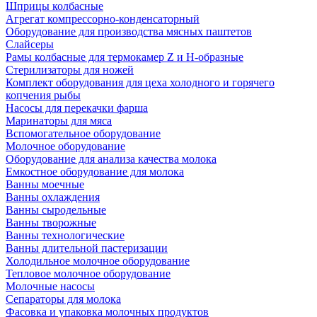
Шприцы колбасные
Агрегат компрессорно-конденсаторный
Оборудование для производства мясных паштетов
Слайсеры
Рамы колбасные для термокамер Z и H-образные
Стерилизаторы для ножей
Комплект оборудования для цеха холодного и горячего
копчения рыбы
Насосы для перекачки фарша
Маринаторы для мяса
Вспомогательное оборудование
Молочное оборудование
Оборудование для анализа качества молока
Емкостное оборудование для молока
Ванны моечные
Ванны охлаждения
Ванны сыродельные
Ванны творожные
Ванны технологические
Ванны длительной пастеризации
Холодильное молочное оборудование
Тепловое молочное оборудование
Молочные насосы
Сепараторы для молока
Фасовка и упаковка молочных продуктов