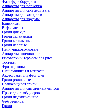
Фаст-фуд оборудование
Аппараты для попкорна
Аппараты для сахарной ваты
Аппараты для хот-догов
Аппараты для шаурмы
Блинницы
Вафельницы
Грили для кур
Грили саламандра
Грили контактные
Грили лавовые
Печи микроволновые
Аппараты пончиковые
Рисоварки и термосы для риса
Тостеры
Фритюрницы
Шашлычницы и мангалы
Аксессуары для фаст-фуд
Грили роликовые
Вращающиеся грили
Аппараты для спиральных чипсов
Пресс для гамбургеров
Грили индукционные
Чебуречницы
Грили