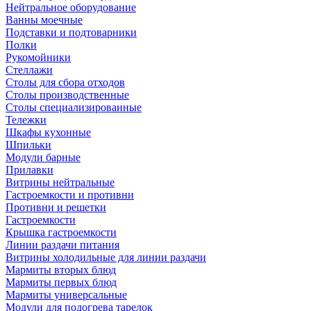
Нейтральное оборудование
Ванны моечные
Подставки и подтоварники
Полки
Рукомойники
Стеллажи
Столы для сбора отходов
Столы производственные
Столы специализированные
Тележки
Шкафы кухонные
Шпильки
Модули барные
Прилавки
Витрины нейтральные
Гастроемкости и противни
Противни и решетки
Гастроемкости
Крышка гастроемкости
Линии раздачи питания
Витрины холодильные для линии раздачи
Мармиты вторых блюд
Мармиты первых блюд
Мармиты универсальные
Модули для подогрева тарелок