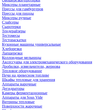
Овощерезки-протирки
Миксеры планетарные
Прессы для гамбургеров
Прессы для пиццы
Миксеры ручные
Слайсеры
Сыротерки
Тендерайзеры
Тестомесы
Тестораскатки
Кухонные машины универсальные
Хлеборезки
Лапшерезки
Коллоидные мельницы
Аксессуары для электромеханического оборудования
Дробилки, измельчители, жернова
Тепловое оборудование
Печи на древесном топливе
Шкафы тепловые для хранения
Аппараты варочные
Дегидраторы
Камеры ферментационные
Аппараты для Sous Vide
Витрины тепловые
Поверхности жарочные