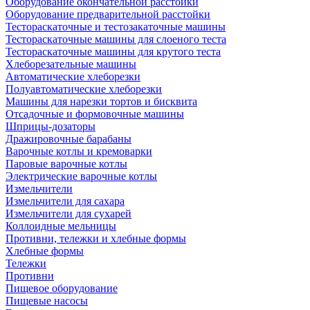
Оборудование окончательной расстойки
Оборудование предварительной расстойки
Тестораскаточные и тестозакаточные машины
Тестораскаточные машины для слоеного теста
Тестораскаточные машины для крутого теста
Хлеборезательные машины
Автоматические хлеборезки
Полуавтоматические хлеборезки
Машины для нарезки тортов и бисквита
Отсадочные и формовочные машины
Шприцы-дозаторы
Дражировочные барабаны
Варочные котлы и кремоварки
Паровые варочные котлы
Электрические варочные котлы
Измельчители
Измельчители для сахара
Измельчители для сухарей
Коллоидные мельницы
Противни, тележки и хлебные формы
Хлебные формы
Тележки
Противни
Пищевое оборудование
Пищевые насосы