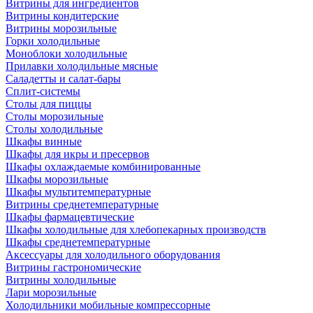
Витрины для ингредиентов
Витрины кондитерские
Витрины морозильные
Горки холодильные
Моноблоки холодильные
Прилавки холодильные мясные
Саладетты и салат-бары
Сплит-системы
Столы для пиццы
Столы морозильные
Столы холодильные
Шкафы винные
Шкафы для икры и пресервов
Шкафы охлаждаемые комбинированные
Шкафы морозильные
Шкафы мультитемпературные
Витрины среднетемпературные
Шкафы фармацевтические
Шкафы холодильные для хлебопекарных производств
Шкафы среднетемпературные
Аксессуары для холодильного оборудования
Витрины гастрономические
Витрины холодильные
Лари морозильные
Холодильники мобильные компрессорные