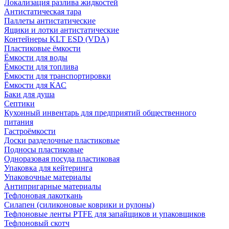
Локализация разлива жидкостей
Антистатическая тара
Паллеты антистатические
Ящики и лотки антистатические
Контейнеры KLT ESD (VDA)
Пластиковые ёмкости
Ёмкости для воды
Ёмкости для топлива
Ёмкости для транспортировки
Ёмкости для КАС
Баки для душа
Септики
Кухонный инвентарь для предприятий общественного
питания
Гастроёмкости
Доски разделочные пластиковые
Подносы пластиковые
Одноразовая посуда пластиковая
Упаковка для кейтеринга
Упаковочные материалы
Антипригарные материалы
Тефлоновая лакоткань
Силапен (силиконовые коврики и рулоны)
Тефлоновые ленты PTFE для запайщиков и упаковщиков
Тефлоновый скотч