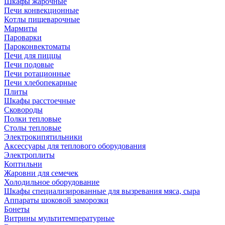
Шкафы жарочные
Печи конвекционные
Котлы пищеварочные
Мармиты
Пароварки
Пароконвектоматы
Печи для пиццы
Печи подовые
Печи ротационные
Печи хлебопекарные
Плиты
Шкафы расстоечные
Сковороды
Полки тепловые
Столы тепловые
Электрокипятильники
Аксессуары для теплового оборудования
Электроплиты
Коптильни
Жаровни для семечек
Холодильное оборудование
Шкафы специализированные для вызревания мяса, сыра
Аппараты шоковой заморозки
Бонеты
Витрины мультитемпературные