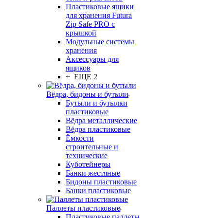
Пластиковые ящики
для хранения Futura
Zip Safe PRO с
крышкой
Модульные системы
хранения
Аксессуары для
ящиков
+ ЕЩЕ 2
Вёдра, бидоны и бутыли
Бутыли и бутылки
пластиковые
Вёдра металлические
Вёдра пластиковые
Ёмкости
строительные и
технические
Куботейнеры
Банки жестяные
Бидоны пластиковые
Банки пластиковые
Паллеты пластиковые
Пластиковые паллеты