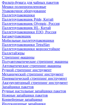
Фильтр-бумага для чайных пакетов
Мешки полипропиленовые
Упаковочное оборудование
Паллетоупаковщики
Паллетоупаковщик Pride, Китай
Паллетоупаковщик Olympic, Россия
Паллетоупаковщик HL, Китай
Паллетоупаковщики ПЗО, Россия
Багажеупаковщик
Мобильные паллетоупаковщики
Паллетоупаковщики TetraSlav
Паллетоупаковщики морозостойкие
Паллетайзеры
Стреппинг-машины
Полуавтоматические стреппинг машины
Автоматические стреппинг-машины
Ручной стреппинг инструмент
Механический стреппинг инструмент
Пневматический стреппинг инструмент
Аккумуляторный стреппинг инструмент
Запайщики пакетов
Ручные настольные запайщики пакетов
Ножные запайщики пакетов
Конвейерные запайщики
Индукционные запайщики