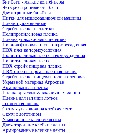
Биг Бэги - мягкие контейнеры
Четырехстропные биг-бэги
Двухстропные биг-бэги
Нитки для мешкозашивочной машины
Пленки упаковочные
Стрейч пленка паллетная
Полипропиленовая пленка
Пленка упаковочная с печатью
Полиолефиновая пленка термоусадочная
ПВХ пленка термоусадочная
Полиэтиленовая пленка термоусадочная
Полиэтиленовая пленка
ПВХ стрейч пищевая пленка
ПВХ стрейтч промышленная пленка
Стрейч пленка пищевая полиэтиленовая
Укрывной материал Агроспан
Армированная пленка
Пленка для скин-упаковочных машин
Пленка для запайки лотков
Тепличная пленка
Скотч - упаковочная клейкая лента
Скотч с логотипом
Упаковочные клейкие ленты
Двухсторонние клейкие ленты
Армированные клейкие ленты