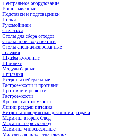
Нейтральное оборудование
Ванны моечные
Подставки и подтоварники
Полки
Рукомойники
Стеллажи
Столы для сбора отходов
Столы производственные
Столы специализированные
Тележки
Шкафы кухонные
Шпильки
Модули барные
Прилавки
Витрины нейтральные
Гастроемкости и противни
Противни и решетки
Гастроемкости
Крышка гастроемкости
Линии раздачи питания
Витрины холодильные для линии раздачи
Мармиты вторых блюд
Мармиты первых блюд
Мармиты универсальные
Модули для подогрева тарелок