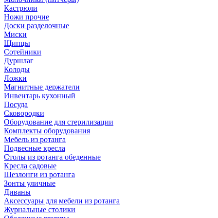
Кастрюли
Ножи прочие
Доски разделочные
Миски
Щипцы
Сотейники
Дуршлаг
Колоды
Ложки
Магнитные держатели
Инвентарь кухонный
Посуда
Сковородки
Оборудование для стерилизации
Комплекты оборудования
Мебель из ротанга
Подвесные кресла
Столы из ротанга обеденные
Кресла садовые
Шезлонги из ротанга
Зонты уличные
Диваны
Аксессуары для мебели из ротанга
Журнальные столики