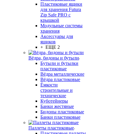
Пластиковые ящики
для хранения Futura
Zip Safe PRO с
крышкой
Модульные системы
хранения
Аксессуары для
ящиков
+ ЕЩЕ 2
Вёдра, бидоны и бутыли
Бутыли и бутылки
пластиковые
Вёдра металлические
Вёдра пластиковые
Ёмкости
строительные и
технические
Куботейнеры
Банки жестяные
Бидоны пластиковые
Банки пластиковые
Паллеты пластиковые
Пластиковые паллеты