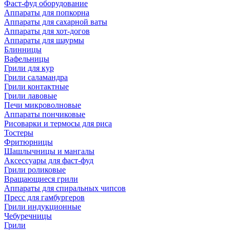
Фаст-фуд оборудование
Аппараты для попкорна
Аппараты для сахарной ваты
Аппараты для хот-догов
Аппараты для шаурмы
Блинницы
Вафельницы
Грили для кур
Грили саламандра
Грили контактные
Грили лавовые
Печи микроволновые
Аппараты пончиковые
Рисоварки и термосы для риса
Тостеры
Фритюрницы
Шашлычницы и мангалы
Аксессуары для фаст-фуд
Грили роликовые
Вращающиеся грили
Аппараты для спиральных чипсов
Пресс для гамбургеров
Грили индукционные
Чебуречницы
Грили