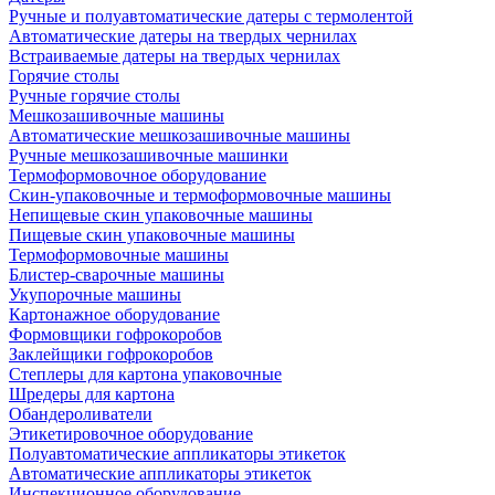
Ручные и полуавтоматические датеры с термолентой
Автоматические датеры на твердых чернилах
Встраиваемые датеры на твердых чернилах
Горячие столы
Ручные горячие столы
Мешкозашивочные машины
Автоматические мешкозашивочные машины
Ручные мешкозашивочные машинки
Термоформовочное оборудование
Скин-упаковочные и термоформовочные машины
Непищевые скин упаковочные машины
Пищевые скин упаковочные машины
Термоформовочные машины
Блистер-сварочные машины
Укупорочные машины
Картонажное оборудование
Формовщики гофрокоробов
Заклейщики гофрокоробов
Степлеры для картона упаковочные
Шредеры для картона
Обандероливатели
Этикетировочное оборудование
Полуавтоматические аппликаторы этикеток
Автоматические аппликаторы этикеток
Инспекционное оборудование