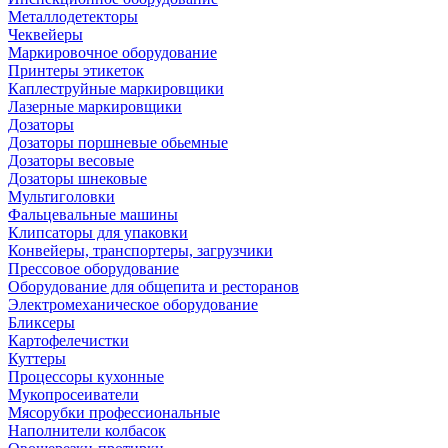
Металлодетекторы
Чеквейеры
Маркировочное оборудование
Принтеры этикеток
Каплеструйные маркировщики
Лазерные маркировщики
Дозаторы
Дозаторы поршневые обьемные
Дозаторы весовые
Дозаторы шнековые
Мультиголовки
Фальцевальные машины
Клипсаторы для упаковки
Конвейеры, транспортеры, загрузчики
Прессовое оборудование
Оборудование для общепита и ресторанов
Электромеханическое оборудование
Бликсеры
Картофелечистки
Куттеры
Процессоры кухонные
Мукопросеиватели
Мясорубки профессиональные
Наполнители колбасок