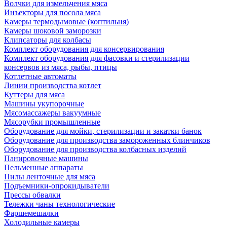
Волчки для измельчения мяса
Инъекторы для посола мяса
Камеры термодымовые (коптильня)
Камеры шоковой заморозки
Клипсаторы для колбасы
Комплект оборудования для консервирования
Комплект оборудования для фасовки и стерилизации
консервов из мяса, рыбы, птицы
Котлетные автоматы
Линии производства котлет
Куттеры для мяса
Машины укупорочные
Мясомассажеры вакуумные
Мясорубки промышленные
Оборудование для мойки, стерилизации и закатки банок
Оборудование для производства замороженных блинчиков
Оборудование для производства колбасных изделий
Панировочные машины
Пельменные аппараты
Пилы ленточные для мяса
Подъемники-опрокидыватели
Прессы обвалки
Тележки чаны технологические
Фаршемешалки
Холодильные камеры