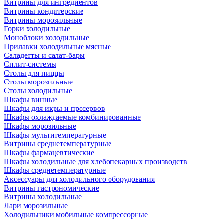
Витрины для ингредиентов
Витрины кондитерские
Витрины морозильные
Горки холодильные
Моноблоки холодильные
Прилавки холодильные мясные
Саладетты и салат-бары
Сплит-системы
Столы для пиццы
Столы морозильные
Столы холодильные
Шкафы винные
Шкафы для икры и пресервов
Шкафы охлаждаемые комбинированные
Шкафы морозильные
Шкафы мультитемпературные
Витрины среднетемпературные
Шкафы фармацевтические
Шкафы холодильные для хлебопекарных производств
Шкафы среднетемпературные
Аксессуары для холодильного оборудования
Витрины гастрономические
Витрины холодильные
Лари морозильные
Холодильники мобильные компрессорные