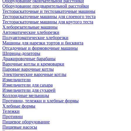
Оборудование окончательной расстойки
Оборудование предварительной расстойки
Тестораскаточные и тестозакаточные машины
Тестораскаточные машины для слоеного теста
Тестораскаточные машины для крутого теста
Хлеборезательные машины
Автоматические хлеборезки
Полуавтоматические хлеборезки
Машины для нарезки тортов и бисквита
Отсадочные и формовочные машины
Шприцы-дозаторы
Дражировочные барабаны
Варочные котлы и кремоварки
Паровые варочные котлы
Электрические варочные котлы
Измельчители
Измельчители для сахара
Измельчители для сухарей
Коллоидные мельницы
Противни, тележки и хлебные формы
Хлебные формы
Тележки
Противни
Пищевое оборудование
Пищевые насосы