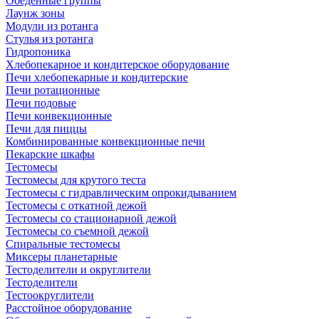
Обеденные группы
Лаунж зоны
Модули из ротанга
Стулья из ротанга
Гидропоника
Хлебопекарное и кондитерское оборудование
Печи хлебопекарные и кондитерские
Печи ротационные
Печи подовые
Печи конвекционные
Печи для пиццы
Комбинированные конвекционные печи
Пекарские шкафы
Тестомесы
Тестомесы для крутого теста
Тестомесы с гидравлическим опрокидыванием
Тестомесы с откатной дежой
Тестомесы со стационарной дежой
Тестомесы со съемной дежой
Спиральные тестомесы
Миксеры планетарные
Тестоделители и округлители
Тестоделители
Тестоокруглители
Расстойное оборудование