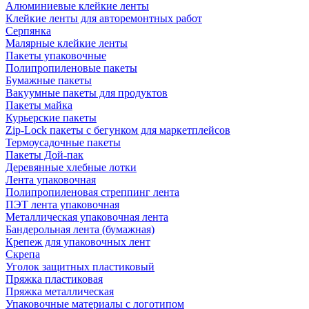
Алюминиевые клейкие ленты
Клейкие ленты для авторемонтных работ
Серпянка
Малярные клейкие ленты
Пакеты упаковочные
Полипропиленовые пакеты
Бумажные пакеты
Вакуумные пакеты для продуктов
Пакеты майка
Курьерские пакеты
Zip-Lock пакеты с бегунком для маркетплейсов
Термоусадочные пакеты
Пакеты Дой-пак
Деревянные хлебные лотки
Лента упаковочная
Полипропиленовая стреппинг лента
ПЭТ лента упаковочная
Металлическая упаковочная лента
Бандерольная лента (бумажная)
Крепеж для упаковочных лент
Скрепа
Уголок защитных пластиковый
Пряжка пластиковая
Пряжка металлическая
Упаковочные материалы с логотипом