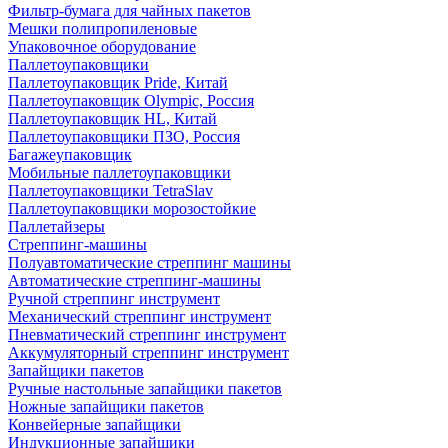
Фильтр-бумага для чайных пакетов
Мешки полипропиленовые
Упаковочное оборудование
Паллетоупаковщики
Паллетоупаковщик Pride, Китай
Паллетоупаковщик Olympic, Россия
Паллетоупаковщик HL, Китай
Паллетоупаковщики ПЗО, Россия
Багажеупаковщик
Мобильные паллетоупаковщики
Паллетоупаковщики TetraSlav
Паллетоупаковщики морозостойкие
Паллетайзеры
Стреппинг-машины
Полуавтоматические стреппинг машины
Автоматические стреппинг-машины
Ручной стреппинг инструмент
Механический стреппинг инструмент
Пневматический стреппинг инструмент
Аккумуляторный стреппинг инструмент
Запайщики пакетов
Ручные настольные запайщики пакетов
Ножные запайщики пакетов
Конвейерные запайщики
Индукционные запайщики