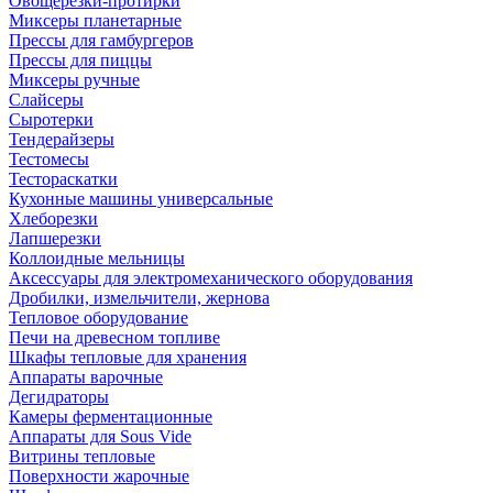
Овощерезки-протирки
Миксеры планетарные
Прессы для гамбургеров
Прессы для пиццы
Миксеры ручные
Слайсеры
Сыротерки
Тендерайзеры
Тестомесы
Тестораскатки
Кухонные машины универсальные
Хлеборезки
Лапшерезки
Коллоидные мельницы
Аксессуары для электромеханического оборудования
Дробилки, измельчители, жернова
Тепловое оборудование
Печи на древесном топливе
Шкафы тепловые для хранения
Аппараты варочные
Дегидраторы
Камеры ферментационные
Аппараты для Sous Vide
Витрины тепловые
Поверхности жарочные