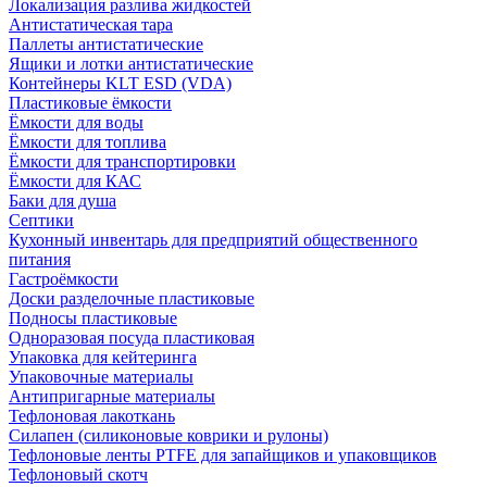
Локализация разлива жидкостей
Антистатическая тара
Паллеты антистатические
Ящики и лотки антистатические
Контейнеры KLT ESD (VDA)
Пластиковые ёмкости
Ёмкости для воды
Ёмкости для топлива
Ёмкости для транспортировки
Ёмкости для КАС
Баки для душа
Септики
Кухонный инвентарь для предприятий общественного
питания
Гастроёмкости
Доски разделочные пластиковые
Подносы пластиковые
Одноразовая посуда пластиковая
Упаковка для кейтеринга
Упаковочные материалы
Антипригарные материалы
Тефлоновая лакоткань
Силапен (силиконовые коврики и рулоны)
Тефлоновые ленты PTFE для запайщиков и упаковщиков
Тефлоновый скотч