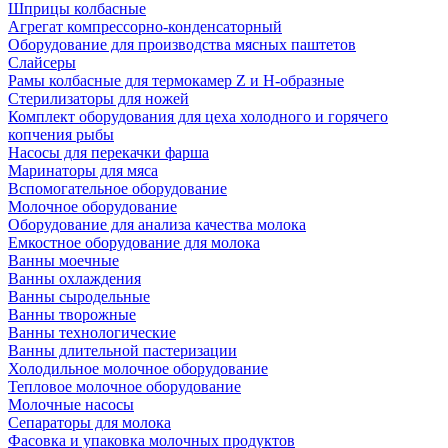
Шприцы колбасные
Агрегат компрессорно-конденсаторный
Оборудование для производства мясных паштетов
Слайсеры
Рамы колбасные для термокамер Z и H-образные
Стерилизаторы для ножей
Комплект оборудования для цеха холодного и горячего
копчения рыбы
Насосы для перекачки фарша
Маринаторы для мяса
Вспомогательное оборудование
Молочное оборудование
Оборудование для анализа качества молока
Емкостное оборудование для молока
Ванны моечные
Ванны охлаждения
Ванны сыродельные
Ванны творожные
Ванны технологические
Ванны длительной пастеризации
Холодильное молочное оборудование
Тепловое молочное оборудование
Молочные насосы
Сепараторы для молока
Фасовка и упаковка молочных продуктов