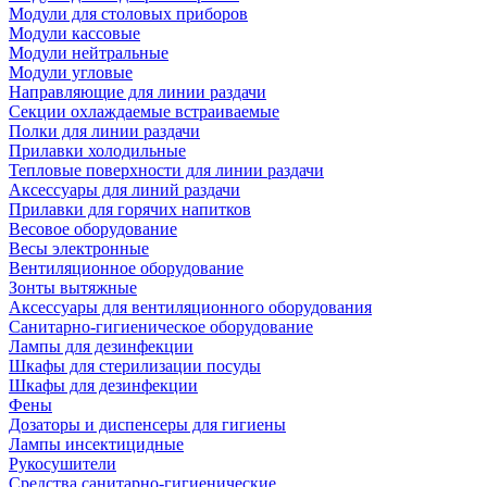
Модули для столовых приборов
Модули кассовые
Модули нейтральные
Модули угловые
Направляющие для линии раздачи
Секции охлаждаемые встраиваемые
Полки для линии раздачи
Прилавки холодильные
Тепловые поверхности для линии раздачи
Аксессуары для линий раздачи
Прилавки для горячих напитков
Весовое оборудование
Весы электронные
Вентиляционное оборудование
Зонты вытяжные
Аксессуары для вентиляционного оборудования
Санитарно-гигиеническое оборудование
Лампы для дезинфекции
Шкафы для стерилизации посуды
Шкафы для дезинфекции
Фены
Дозаторы и диспенсеры для гигиены
Лампы инсектицидные
Рукосушители
Средства санитарно-гигиенические