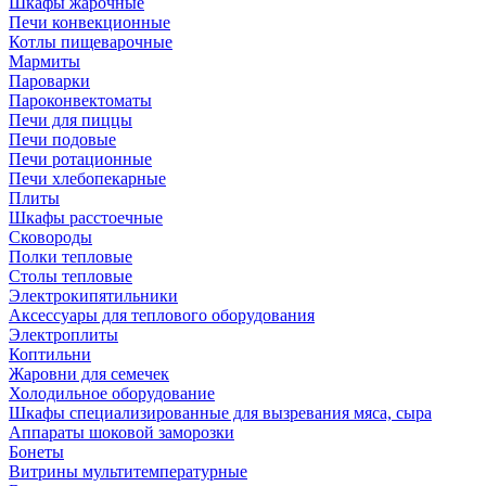
Шкафы жарочные
Печи конвекционные
Котлы пищеварочные
Мармиты
Пароварки
Пароконвектоматы
Печи для пиццы
Печи подовые
Печи ротационные
Печи хлебопекарные
Плиты
Шкафы расстоечные
Сковороды
Полки тепловые
Столы тепловые
Электрокипятильники
Аксессуары для теплового оборудования
Электроплиты
Коптильни
Жаровни для семечек
Холодильное оборудование
Шкафы специализированные для вызревания мяса, сыра
Аппараты шоковой заморозки
Бонеты
Витрины мультитемпературные