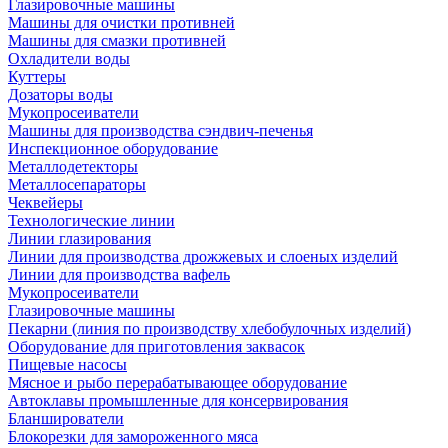
Глазировочные машины
Машины для очистки противней
Машины для смазки противней
Охладители воды
Куттеры
Дозаторы воды
Мукопросеиватели
Машины для производства сэндвич-печенья
Инспекционное оборудование
Металлодетекторы
Металлосепараторы
Чеквейеры
Технологические линии
Линии глазирования
Линии для производства дрожжевых и слоеных изделий
Линии для производства вафель
Мукопросеиватели
Глазировочные машины
Пекарни (линия по производству хлебобулочных изделий)
Оборудование для приготовления заквасок
Пищевые насосы
Мясное и рыбо перерабатывающее оборудование
Автоклавы промышленные для консервирования
Бланширователи
Блокорезки для замороженного мяса