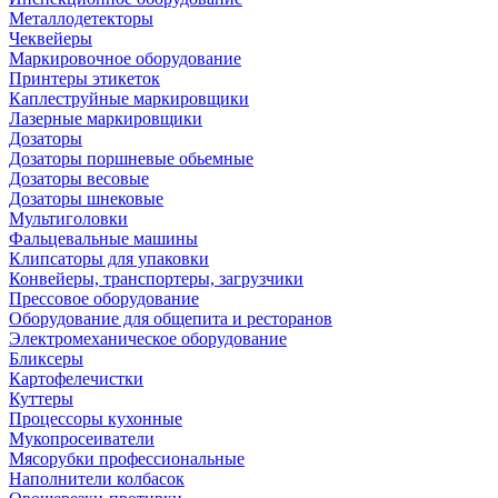
Металлодетекторы
Чеквейеры
Маркировочное оборудование
Принтеры этикеток
Каплеструйные маркировщики
Лазерные маркировщики
Дозаторы
Дозаторы поршневые обьемные
Дозаторы весовые
Дозаторы шнековые
Мультиголовки
Фальцевальные машины
Клипсаторы для упаковки
Конвейеры, транспортеры, загрузчики
Прессовое оборудование
Оборудование для общепита и ресторанов
Электромеханическое оборудование
Бликсеры
Картофелечистки
Куттеры
Процессоры кухонные
Мукопросеиватели
Мясорубки профессиональные
Наполнители колбасок