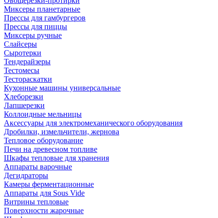
Овощерезки-протирки
Миксеры планетарные
Прессы для гамбургеров
Прессы для пиццы
Миксеры ручные
Слайсеры
Сыротерки
Тендерайзеры
Тестомесы
Тестораскатки
Кухонные машины универсальные
Хлеборезки
Лапшерезки
Коллоидные мельницы
Аксессуары для электромеханического оборудования
Дробилки, измельчители, жернова
Тепловое оборудование
Печи на древесном топливе
Шкафы тепловые для хранения
Аппараты варочные
Дегидраторы
Камеры ферментационные
Аппараты для Sous Vide
Витрины тепловые
Поверхности жарочные