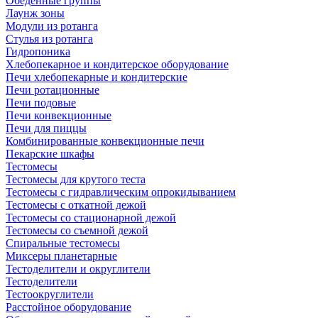
Обеденные группы
Лаунж зоны
Модули из ротанга
Стулья из ротанга
Гидропоника
Хлебопекарное и кондитерское оборудование
Печи хлебопекарные и кондитерские
Печи ротационные
Печи подовые
Печи конвекционные
Печи для пиццы
Комбинированные конвекционные печи
Пекарские шкафы
Тестомесы
Тестомесы для крутого теста
Тестомесы с гидравлическим опрокидыванием
Тестомесы с откатной дежой
Тестомесы со стационарной дежой
Тестомесы со съемной дежой
Спиральные тестомесы
Миксеры планетарные
Тестоделители и округлители
Тестоделители
Тестоокруглители
Расстойное оборудование