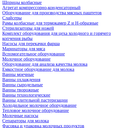
Шприцы колбасные
Агрегат компрессорно-конденсаторный
Оборудование для производства мясных паштетов
Слайсеры
Рамы колбасные для термокамер Z и H-образные
Стерилизаторы для ножей
Комплект оборудования для цеха холодного и горячего
копчения рыбы
Насосы для перекачки фарша
Маринаторы для мяса
Вспомогательное оборудование
Молочное оборудование
Оборудование для анализа качества молока
Емкостное оборудование для молока
Ванны моечные
Ванны охлаждения
Ванны сыродельные
Ванны творожные
Ванны технологические
Ванны длительной пастеризации
Холодильное молочное оборудование
Тепловое молочное оборудование
Молочные насосы
Сепараторы для молока
Фасовка и упаковка молочных продуктов