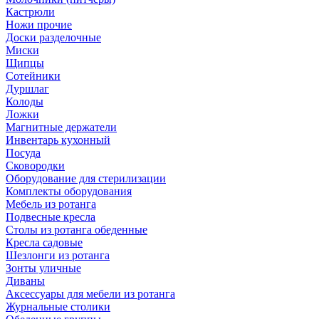
Кастрюли
Ножи прочие
Доски разделочные
Миски
Щипцы
Сотейники
Дуршлаг
Колоды
Ложки
Магнитные держатели
Инвентарь кухонный
Посуда
Сковородки
Оборудование для стерилизации
Комплекты оборудования
Мебель из ротанга
Подвесные кресла
Столы из ротанга обеденные
Кресла садовые
Шезлонги из ротанга
Зонты уличные
Диваны
Аксессуары для мебели из ротанга
Журнальные столики