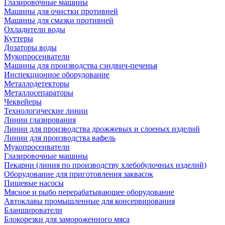
Глазировочные машины
Машины для очистки противней
Машины для смазки противней
Охладители воды
Куттеры
Дозаторы воды
Мукопросеиватели
Машины для производства сэндвич-печенья
Инспекционное оборудование
Металлодетекторы
Металлосепараторы
Чеквейеры
Технологические линии
Линии глазирования
Линии для производства дрожжевых и слоеных изделий
Линии для производства вафель
Мукопросеиватели
Глазировочные машины
Пекарни (линия по производству хлебобулочных изделий)
Оборудование для приготовления заквасок
Пищевые насосы
Мясное и рыбо перерабатывающее оборудование
Автоклавы промышленные для консервирования
Бланширователи
Блокорезки для замороженного мяса