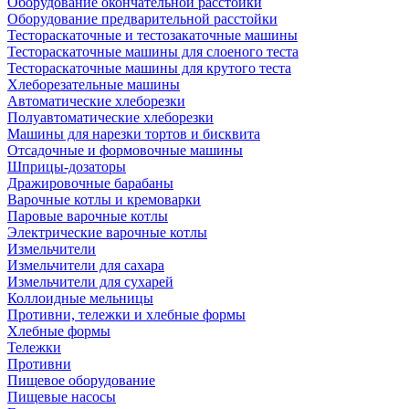
Оборудование окончательной расстойки
Оборудование предварительной расстойки
Тестораскаточные и тестозакаточные машины
Тестораскаточные машины для слоеного теста
Тестораскаточные машины для крутого теста
Хлеборезательные машины
Автоматические хлеборезки
Полуавтоматические хлеборезки
Машины для нарезки тортов и бисквита
Отсадочные и формовочные машины
Шприцы-дозаторы
Дражировочные барабаны
Варочные котлы и кремоварки
Паровые варочные котлы
Электрические варочные котлы
Измельчители
Измельчители для сахара
Измельчители для сухарей
Коллоидные мельницы
Противни, тележки и хлебные формы
Хлебные формы
Тележки
Противни
Пищевое оборудование
Пищевые насосы