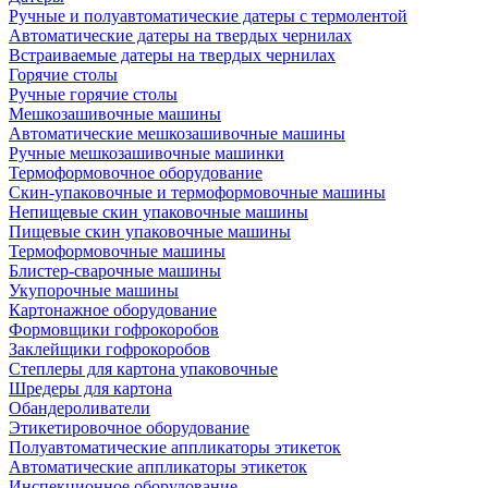
Ручные и полуавтоматические датеры с термолентой
Автоматические датеры на твердых чернилах
Встраиваемые датеры на твердых чернилах
Горячие столы
Ручные горячие столы
Мешкозашивочные машины
Автоматические мешкозашивочные машины
Ручные мешкозашивочные машинки
Термоформовочное оборудование
Скин-упаковочные и термоформовочные машины
Непищевые скин упаковочные машины
Пищевые скин упаковочные машины
Термоформовочные машины
Блистер-сварочные машины
Укупорочные машины
Картонажное оборудование
Формовщики гофрокоробов
Заклейщики гофрокоробов
Степлеры для картона упаковочные
Шредеры для картона
Обандероливатели
Этикетировочное оборудование
Полуавтоматические аппликаторы этикеток
Автоматические аппликаторы этикеток
Инспекционное оборудование