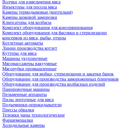
Волчки для измельчения мяса
Инъекторы для посола мяса
Камеры термодымовые (коптильня)
Камеры шоковой заморозки
Клипсаторы для колбасы
Комплект оборудования для консервирования
Комплект оборудования для фасовки и стерилизации
консервов из мяса, рыбы, птицы
Котлетные автоматы
Линии производства котлет
Куттеры для мяса
Машины укупорочные
Мясомассажеры вакуумные
Мясорубки промышленные
Оборудование для мойки, стерилизации и закатки банок
Оборудование для производства замороженных блинчиков
Оборудование для производства колбасных изделий
Панировочные машины
Пельменные аппараты
Пилы ленточные для мяса
Подъемники-опрокидыватели
Прессы обвалки
Тележки чаны технологические
Фаршемешалки
Холодильные камеры