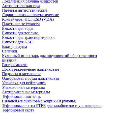
Локализация разлива жидкостей
Антистатическая тара
Паллеты антистатические
Ящики и лотки антистатические
Контейнеры KLT ESD (VDA)
Пластиковые ёмкости
Ёмкости для воды
Ёмкости для топлива
Ёмкости для транспортировки
Ёмкости для КАС
Баки для душа
Септики
Кухонный инвентарь для предприятий общественного
питания
Гастроёмкости
Доски разделочные пластиковые
Подносы пластиковые
Одноразовая посуда пластиковая
Упаковка для кейтеринга
Упаковочные материалы
Антипригарные материалы
Тефлоновая лакоткань
Силапен (силиконовые коврики и рулоны)
Тефлоновые ленты PTFE для запайщиков и упаковщиков
Тефлоновый скотч