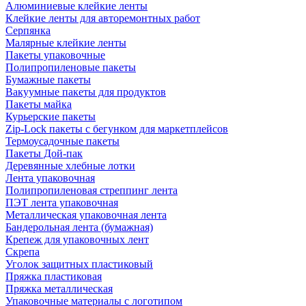
Алюминиевые клейкие ленты
Клейкие ленты для авторемонтных работ
Серпянка
Малярные клейкие ленты
Пакеты упаковочные
Полипропиленовые пакеты
Бумажные пакеты
Вакуумные пакеты для продуктов
Пакеты майка
Курьерские пакеты
Zip-Lock пакеты с бегунком для маркетплейсов
Термоусадочные пакеты
Пакеты Дой-пак
Деревянные хлебные лотки
Лента упаковочная
Полипропиленовая стреппинг лента
ПЭТ лента упаковочная
Металлическая упаковочная лента
Бандерольная лента (бумажная)
Крепеж для упаковочных лент
Скрепа
Уголок защитных пластиковый
Пряжка пластиковая
Пряжка металлическая
Упаковочные материалы с логотипом