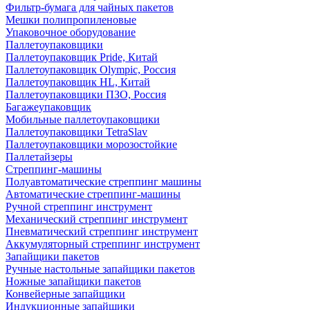
Фильтр-бумага для чайных пакетов
Мешки полипропиленовые
Упаковочное оборудование
Паллетоупаковщики
Паллетоупаковщик Pride, Китай
Паллетоупаковщик Olympic, Россия
Паллетоупаковщик HL, Китай
Паллетоупаковщики ПЗО, Россия
Багажеупаковщик
Мобильные паллетоупаковщики
Паллетоупаковщики TetraSlav
Паллетоупаковщики морозостойкие
Паллетайзеры
Стреппинг-машины
Полуавтоматические стреппинг машины
Автоматические стреппинг-машины
Ручной стреппинг инструмент
Механический стреппинг инструмент
Пневматический стреппинг инструмент
Аккумуляторный стреппинг инструмент
Запайщики пакетов
Ручные настольные запайщики пакетов
Ножные запайщики пакетов
Конвейерные запайщики
Индукционные запайщики