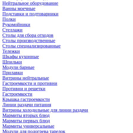
Нейтральное оборудование
Ванны моечные
Подставки и подтоварники
Полки
Рукомойники
Стеллажи
Столы для сбора отходов
Столы производственные
Столы специализированные
Тележки
Шкафы кухонные
Шпильки
Модули барные
Прилавки
Витрины нейтральные
Гастроемкости и противни
Противни и решетки
Гастроемкости
Крышка гастроемкости
Линии раздачи питания
Витрины холодильные для линии раздачи
Мармиты вторых блюд
Мармиты первых блюд
Мармиты универсальные
Модули для подогрева тарелок