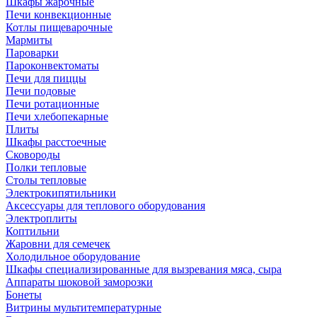
Шкафы жарочные
Печи конвекционные
Котлы пищеварочные
Мармиты
Пароварки
Пароконвектоматы
Печи для пиццы
Печи подовые
Печи ротационные
Печи хлебопекарные
Плиты
Шкафы расстоечные
Сковороды
Полки тепловые
Столы тепловые
Электрокипятильники
Аксессуары для теплового оборудования
Электроплиты
Коптильни
Жаровни для семечек
Холодильное оборудование
Шкафы специализированные для вызревания мяса, сыра
Аппараты шоковой заморозки
Бонеты
Витрины мультитемпературные