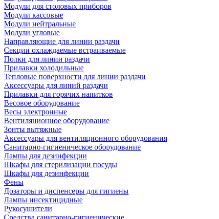
Модули для столовых приборов
Модули кассовые
Модули нейтральные
Модули угловые
Направляющие для линии раздачи
Секции охлаждаемые встраиваемые
Полки для линии раздачи
Прилавки холодильные
Тепловые поверхности для линии раздачи
Аксессуары для линий раздачи
Прилавки для горячих напитков
Весовое оборудование
Весы электронные
Вентиляционное оборудование
Зонты вытяжные
Аксессуары для вентиляционного оборудования
Санитарно-гигиеническое оборудование
Лампы для дезинфекции
Шкафы для стерилизации посуды
Шкафы для дезинфекции
Фены
Дозаторы и диспенсеры для гигиены
Лампы инсектицидные
Рукосушители
Средства санитарно-гигиенические