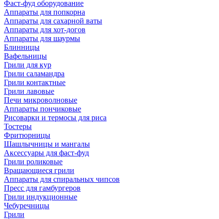
Фаст-фуд оборудование
Аппараты для попкорна
Аппараты для сахарной ваты
Аппараты для хот-догов
Аппараты для шаурмы
Блинницы
Вафельницы
Грили для кур
Грили саламандра
Грили контактные
Грили лавовые
Печи микроволновые
Аппараты пончиковые
Рисоварки и термосы для риса
Тостеры
Фритюрницы
Шашлычницы и мангалы
Аксессуары для фаст-фуд
Грили роликовые
Вращающиеся грили
Аппараты для спиральных чипсов
Пресс для гамбургеров
Грили индукционные
Чебуречницы
Грили