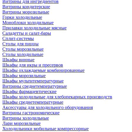
Витрины для ингредиентов
Витрины кондитерские
Витрины морозильные
Горки холодильные
Моноблоки холодильные
Прилавки холодильные мясные
Саладетты и салат-бары
Сплит-системы
Столы для пиццы
Столы морозильные
Столы холодильные
Шкафы винные
Шкафы для икры и пресервов
Шкафы охлаждаемые комбинированные
Шкафы морозильные
Шкафы мультитемпературные
Витрины среднетемпературные
Шкафы фармацевтические
Шкафы холодильные для хлебопекарных производств
Шкафы среднетемпературные
Аксессуары для холодильного оборудования
Витрины гастрономические
Витрины холодильные
Лари морозильные
Холодильники мобильные компрессорные