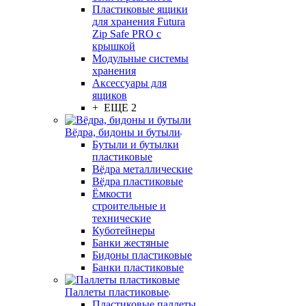
Пластиковые ящики
для хранения Futura
Zip Safe PRO с
крышкой
Модульные системы
хранения
Аксессуары для
ящиков
+ ЕЩЕ 2
Вёдра, бидоны и бутыли
Бутыли и бутылки
пластиковые
Вёдра металлические
Вёдра пластиковые
Ёмкости
строительные и
технические
Куботейнеры
Банки жестяные
Бидоны пластиковые
Банки пластиковые
Паллеты пластиковые
Пластиковые паллеты