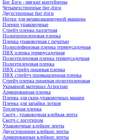
Биг Бэги - мягкие контейнеры
Четырехстропные биг-бэги
Двухстропные биг-бэги
Нитки для мешкозашивочной машины
Пленки упаковочные
Стрейч пленка паллетная
Полипропиленовая пленка
Пленка упаковочная с печатью
Полиолефиновая пленка термоусадочная
ПВХ пленка термоусадочная
Полиэтиленовая пленка термоусадочная
Полиэтиленовая пленка
ПВХ стрейч пищевая пленка
ПВХ стрейтч промышленная пленка
Стрейч пленка пищевая полиэтиленовая
Укрывной материал Агроспан
Армированная пленка
Пленка для скин-упаковочных машин
Пленка для запайки лотков
Тепличная пленка
Скотч - упаковочная клейкая лента
Скотч с логотипом
Упаковочные клейкие ленты
Двухсторонние клейкие ленты
Армированные клейкие ленты