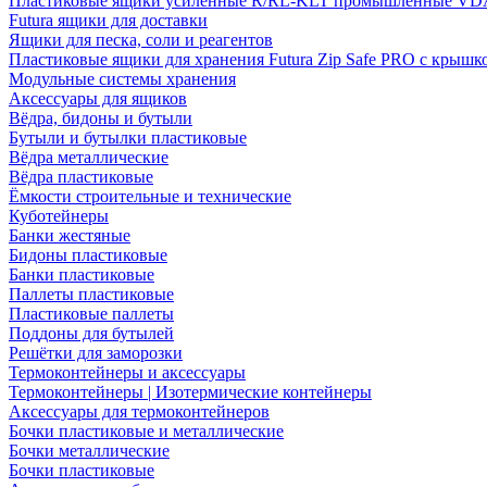
Пластиковые ящики усиленные R/RL-KLT промышленные VD
Futura ящики для доставки
Ящики для песка, соли и реагентов
Пластиковые ящики для хранения Futura Zip Safe PRO с крышк
Модульные системы хранения
Аксессуары для ящиков
Вёдра, бидоны и бутыли
Бутыли и бутылки пластиковые
Вёдра металлические
Вёдра пластиковые
Ёмкости строительные и технические
Куботейнеры
Банки жестяные
Бидоны пластиковые
Банки пластиковые
Паллеты пластиковые
Пластиковые паллеты
Поддоны для бутылей
Решётки для заморозки
Термоконтейнеры и аксессуары
Термоконтейнеры | Изотермические контейнеры
Аксессуары для термоконтейнеров
Бочки пластиковые и металлические
Бочки металлические
Бочки пластиковые