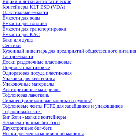
Ящики и лотки антистатические
Контейнеры KLT ESD (VDA)
Пластиковые ёмкости
Ёмкости для воды
Ёмкости для топлива
Ёмкости для транспортировки
Ёмкости для КАС
Баки для душа
Септики
Кухонный инвентарь для предприятий общественного питания
Гастроёмкости
Доски разделочные пластиковые
Подносы пластиковые
Одноразовая посуда пластиковая
Упаковка для кейтеринга
Упаковочные материалы
Антипригарные материалы
Тефлоновая лакоткань
Силапен (силиконовые коврики и рулоны)
Тефлоновые ленты PTFE для запайщиков и упаковщиков
Тефлоновый скотч
Биг Бэги - мягкие контейнеры
Четырехстропные биг-бэги
Двухстропные биг-бэги
Нитки для мешкозашивочной машины