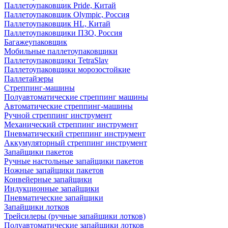
Паллетоупаковщик Pride, Китай
Паллетоупаковщик Olympic, Россия
Паллетоупаковщик HL, Китай
Паллетоупаковщики ПЗО, Россия
Багажеупаковщик
Мобильные паллетоупаковщики
Паллетоупаковщики TetraSlav
Паллетоупаковщики морозостойкие
Паллетайзеры
Стреппинг-машины
Полуавтоматические стреппинг машины
Автоматические стреппинг-машины
Ручной стреппинг инструмент
Механический стреппинг инструмент
Пневматический стреппинг инструмент
Аккумуляторный стреппинг инструмент
Запайщики пакетов
Ручные настольные запайщики пакетов
Ножные запайщики пакетов
Конвейерные запайщики
Индукционные запайщики
Пневматические запайщики
Запайщики лотков
Трейсилеры (ручные запайщики лотков)
Полуавтоматические запайщики лотков