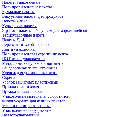
Пакеты упаковочные
Полипропиленовые пакеты
Бумажные пакеты
Вакуумные пакеты для продуктов
Пакеты майка
Курьерские пакеты
Zip-Lock пакеты с бегунком для маркетплейсов
Термоусадочные пакеты
Пакеты Дой-пак
Деревянные хлебные лотки
Лента упаковочная
Полипропиленовая стреппинг лента
ПЭТ лента упаковочная
Металлическая упаковочная лента
Бандерольная лента (бумажная)
Крепеж для упаковочных лент
Скрепа
Уголок защитных пластиковый
Пряжка пластиковая
Пряжка металлическая
Упаковочные материалы с логотипом
Фильтр-бумага для чайных пакетов
Мешки полипропиленовые
Упаковочное оборудование
Паллетоупаковщики