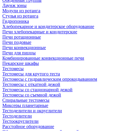
Обеденные группы
Лаунж зоны
Модули из ротанга
Стулья из ротанга
Гидропоника
Хлебопекарное и кондитерское оборудование
Печи хлебопекарные и кондитерские
Печи ротационные
Печи подовые
Печи конвекционные
Печи для пиццы
Комбинированные конвекционные печи
Пекарские шкафы
Тестомесы
Тестомесы для крутого теста
Тестомесы с гидравлическим опрокидыванием
Тестомесы с откатной дежой
Тестомесы со стационарной дежой
Тестомесы со съемной дежой
Спиральные тестомесы
Миксеры планетарные
Тестоделители и округлители
Тестоделители
Тестоокруглители
Расстойное оборудование