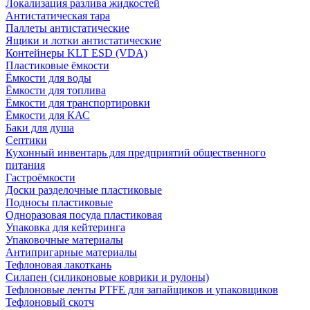
Локализация разлива жидкостей
Антистатическая тара
Паллеты антистатические
Ящики и лотки антистатические
Контейнеры KLT ESD (VDA)
Пластиковые ёмкости
Ёмкости для воды
Ёмкости для топлива
Ёмкости для транспортировки
Ёмкости для КАС
Баки для душа
Септики
Кухонный инвентарь для предприятий общественного
питания
Гастроёмкости
Доски разделочные пластиковые
Подносы пластиковые
Одноразовая посуда пластиковая
Упаковка для кейтеринга
Упаковочные материалы
Антипригарные материалы
Тефлоновая лакоткань
Силапен (силиконовые коврики и рулоны)
Тефлоновые ленты PTFE для запайщиков и упаковщиков
Тефлоновый скотч