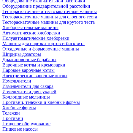
Оборудование окончательной расстойки
Оборудование предварительной расстойки
Тестораскаточные и тестозакаточные машины
Тестораскаточные машины для слоеного теста
Тестораскаточные машины для крутого теста
Хлеборезательные машины
Автоматические хлеборезки
Полуавтоматические хлеборезки
Машины для нарезки тортов и бисквита
Отсадочные и формовочные машины
Шприцы-дозаторы
Дражировочные барабаны
Варочные котлы и кремоварки
Паровые варочные котлы
Электрические варочные котлы
Измельчители
Измельчители для сахара
Измельчители для сухарей
Коллоидные мельницы
Противни, тележки и хлебные формы
Хлебные формы
Тележки
Противни
Пищевое оборудование
Пищевые насосы