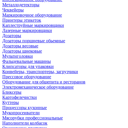
Металлодетекторы
Чеквейеры
Маркировочное оборудование
Принтеры этикеток
Каплеструйные маркировщики
Лазерные маркировщики
Дозаторы
Дозаторы поршневые обьемные
Дозаторы весовые
Дозаторы шнековые
Мультиголовки
Фальцевальные машины
Клипсаторы для упаковки
Конвейеры, транспортеры, загрузчики
Прессовое оборудование
Оборудование для общепита и ресторанов
Электромеханическое оборудование
Бликсеры
Картофелечистки
Куттеры
Процессоры кухонные
Мукопросеиватели
Мясорубки профессиональные
Наполнители колбасок