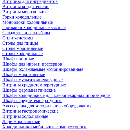
Витрины для ингредиентов
Витрины кондитерские
Витрины морозильные
Горки холодильные
Моноблоки холодильные
Прилавки холодильные мясные
Саладетты и салат-бары
Сплит-системы
Столы для пиццы
Столы морозильные
Столы холодильные
Шкафы винные
Шкафы для икры и пресервов
Шкафы охлаждаемые комбинированные
Шкафы морозильные
Шкафы мультитемпературные
Витрины среднетемпературные
Шкафы фармацевтические
Шкафы холодильные для хлебопекарных производств
Шкафы среднетемпературные
Аксессуары для холодильного оборудования
Витрины гастрономические
Витрины холодильные
Лари морозильные
Холодильники мобильные компрессорные