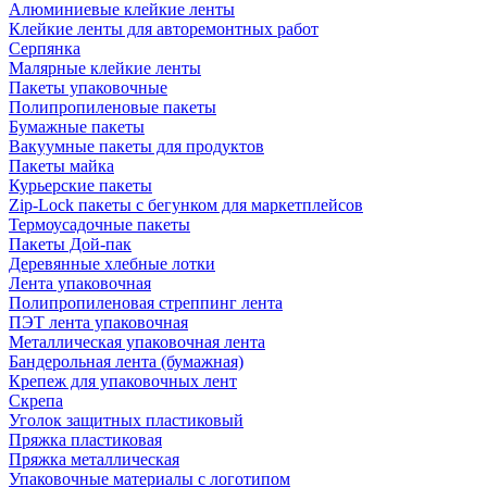
Алюминиевые клейкие ленты
Клейкие ленты для авторемонтных работ
Серпянка
Малярные клейкие ленты
Пакеты упаковочные
Полипропиленовые пакеты
Бумажные пакеты
Вакуумные пакеты для продуктов
Пакеты майка
Курьерские пакеты
Zip-Lock пакеты с бегунком для маркетплейсов
Термоусадочные пакеты
Пакеты Дой-пак
Деревянные хлебные лотки
Лента упаковочная
Полипропиленовая стреппинг лента
ПЭТ лента упаковочная
Металлическая упаковочная лента
Бандерольная лента (бумажная)
Крепеж для упаковочных лент
Скрепа
Уголок защитных пластиковый
Пряжка пластиковая
Пряжка металлическая
Упаковочные материалы с логотипом