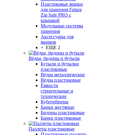
Пластиковые ящики
для хранения Futura
Zip Safe PRO с
крышкой
Модульные системы
хранения
Аксессуары для
ящиков
+ ЕЩЕ 2
Вёдра, бидоны и бутыли
Бутыли и бутылки
пластиковые
Вёдра металлические
Вёдра пластиковые
Ёмкости
строительные и
технические
Куботейнеры
Банки жестяные
Бидоны пластиковые
Банки пластиковые
Паллеты пластиковые
Пластиковые паллеты