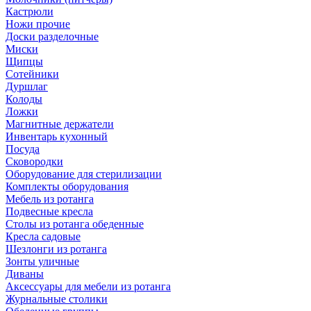
Кастрюли
Ножи прочие
Доски разделочные
Миски
Щипцы
Сотейники
Дуршлаг
Колоды
Ложки
Магнитные держатели
Инвентарь кухонный
Посуда
Сковородки
Оборудование для стерилизации
Комплекты оборудования
Мебель из ротанга
Подвесные кресла
Столы из ротанга обеденные
Кресла садовые
Шезлонги из ротанга
Зонты уличные
Диваны
Аксессуары для мебели из ротанга
Журнальные столики