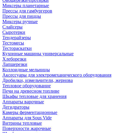
Овощерезки-протирки
Миксеры планетарные
Прессы для гамбургеров
Прессы для пиццы
Миксеры ручные
Слайсеры
Сыротерки
Тендерайзеры
Тестомесы
Тестораскатки
Кухонные машины универсальные
Хлеборезки
Лапшерезки
Коллоидные мельницы
Аксессуары для электромеханического оборудования
Дробилки, измельчители, жернова
Тепловое оборудование
Печи на древесном топливе
Шкафы тепловые для хранения
Аппараты варочные
Дегидраторы
Камеры ферментационные
Аппараты для Sous Vide
Витрины тепловые
Поверхности жарочные