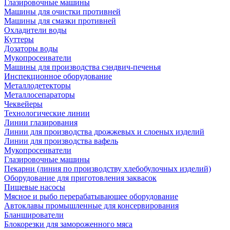
Глазировочные машины
Машины для очистки противней
Машины для смазки противней
Охладители воды
Куттеры
Дозаторы воды
Мукопросеиватели
Машины для производства сэндвич-печенья
Инспекционное оборудование
Металлодетекторы
Металлосепараторы
Чеквейеры
Технологические линии
Линии глазирования
Линии для производства дрожжевых и слоеных изделий
Линии для производства вафель
Мукопросеиватели
Глазировочные машины
Пекарни (линия по производству хлебобулочных изделий)
Оборудование для приготовления заквасок
Пищевые насосы
Мясное и рыбо перерабатывающее оборудование
Автоклавы промышленные для консервирования
Бланширователи
Блокорезки для замороженного мяса