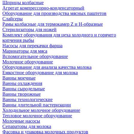
Шприцы колбасные
Агрегат компрессорно-конденсаторный
Оборудование для производства мясных паштетов
Слайсеры
Рамы колбасные для термокамер Z и H-образные
Стерилизаторы для ножей
Комплект оборудования для цеха холодного и горячего
копчения рыбы
Насосы для перекачки фарша
Маринаторы для мяса
Вспомогательное оборудование
Молочное оборудование
Оборудование для анализа качества молока
Емкостное оборудование для молока
Ванны моечные
Ванны охлаждения
Ванны сыродельные
Ванны творожные
Ванны технологические
Ванны длительной пастеризации
Холодильное молочное оборудование
Тепловое молочное оборудование
Молочные насосы
Сепараторы для молока
Фасовка и упаковка молочных продуктов