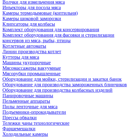
Волчки для измельчения мяса
Инъекторы для посола мяса
Камеры термодымовые (коптильня)
Камеры шоковой заморозки
Клипсаторы для колбасы
Комплект оборудования для консервирования
Комплект оборудования для фасовки и стерилизации
консервов из мяса, рыбы, птицы
Котлетные автоматы
Линии производства котлет
Куттеры для мяса
Машины укупорочные
Мясомассажеры вакуумные
Мясорубки промышленные
Оборудование для мойки, стерилизации и закатки банок
Оборудование для производства замороженных блинчиков
Оборудование для производства колбасных изделий
Панировочные машины
Пельменные аппараты
Пилы ленточные для мяса
Подъемники-опрокидыватели
Прессы обвалки
Тележки чаны технологические
Фаршемешалки
Холодильные камеры