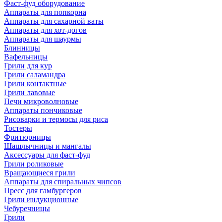
Фаст-фуд оборудование
Аппараты для попкорна
Аппараты для сахарной ваты
Аппараты для хот-догов
Аппараты для шаурмы
Блинницы
Вафельницы
Грили для кур
Грили саламандра
Грили контактные
Грили лавовые
Печи микроволновые
Аппараты пончиковые
Рисоварки и термосы для риса
Тостеры
Фритюрницы
Шашлычницы и мангалы
Аксессуары для фаст-фуд
Грили роликовые
Вращающиеся грили
Аппараты для спиральных чипсов
Пресс для гамбургеров
Грили индукционные
Чебуречницы
Грили