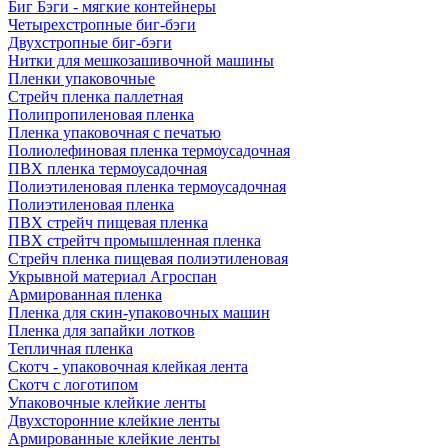
Биг Бэги - мягкие контейнеры
Четырехстропные биг-бэги
Двухстропные биг-бэги
Нитки для мешкозашивочной машины
Пленки упаковочные
Стрейч пленка паллетная
Полипропиленовая пленка
Пленка упаковочная с печатью
Полиолефиновая пленка термоусадочная
ПВХ пленка термоусадочная
Полиэтиленовая пленка термоусадочная
Полиэтиленовая пленка
ПВХ стрейч пищевая пленка
ПВХ стрейтч промышленная пленка
Стрейч пленка пищевая полиэтиленовая
Укрывной материал Агроспан
Армированная пленка
Пленка для скин-упаковочных машин
Пленка для запайки лотков
Тепличная пленка
Скотч - упаковочная клейкая лента
Скотч с логотипом
Упаковочные клейкие ленты
Двухсторонние клейкие ленты
Армированные клейкие ленты