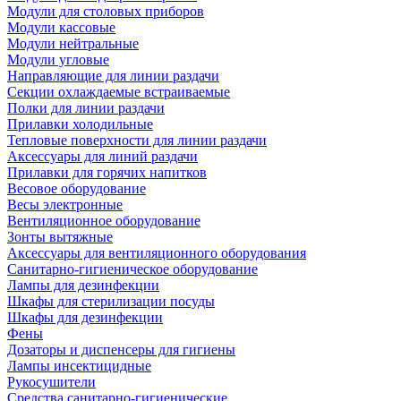
Модули для столовых приборов
Модули кассовые
Модули нейтральные
Модули угловые
Направляющие для линии раздачи
Секции охлаждаемые встраиваемые
Полки для линии раздачи
Прилавки холодильные
Тепловые поверхности для линии раздачи
Аксессуары для линий раздачи
Прилавки для горячих напитков
Весовое оборудование
Весы электронные
Вентиляционное оборудование
Зонты вытяжные
Аксессуары для вентиляционного оборудования
Санитарно-гигиеническое оборудование
Лампы для дезинфекции
Шкафы для стерилизации посуды
Шкафы для дезинфекции
Фены
Дозаторы и диспенсеры для гигиены
Лампы инсектицидные
Рукосушители
Средства санитарно-гигиенические