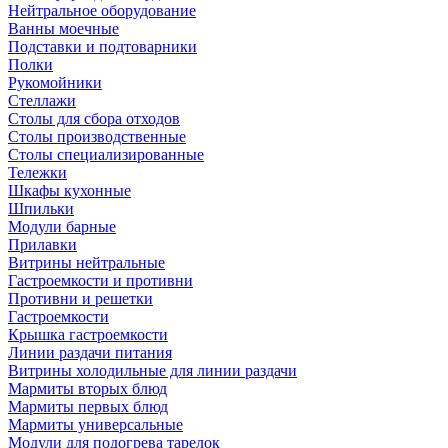
Нейтральное оборудование
Ванны моечные
Подставки и подтоварники
Полки
Рукомойники
Стеллажи
Столы для сбора отходов
Столы производственные
Столы специализированные
Тележки
Шкафы кухонные
Шпильки
Модули барные
Прилавки
Витрины нейтральные
Гастроемкости и противни
Противни и решетки
Гастроемкости
Крышка гастроемкости
Линии раздачи питания
Витрины холодильные для линии раздачи
Мармиты вторых блюд
Мармиты первых блюд
Мармиты универсальные
Модули для подогрева тарелок