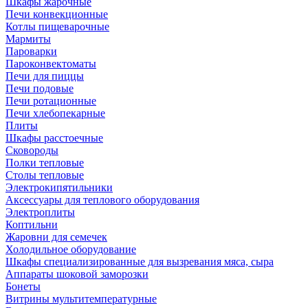
Шкафы жарочные
Печи конвекционные
Котлы пищеварочные
Мармиты
Пароварки
Пароконвектоматы
Печи для пиццы
Печи подовые
Печи ротационные
Печи хлебопекарные
Плиты
Шкафы расстоечные
Сковороды
Полки тепловые
Столы тепловые
Электрокипятильники
Аксессуары для теплового оборудования
Электроплиты
Коптильни
Жаровни для семечек
Холодильное оборудование
Шкафы специализированные для вызревания мяса, сыра
Аппараты шоковой заморозки
Бонеты
Витрины мультитемпературные