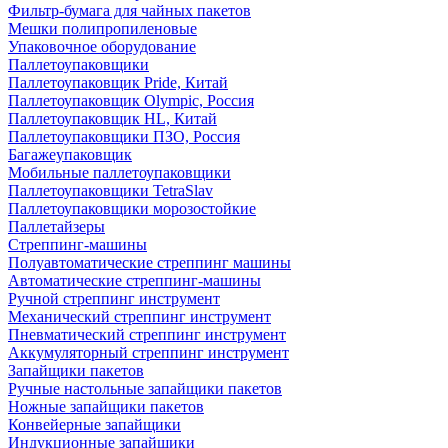
Фильтр-бумага для чайных пакетов
Мешки полипропиленовые
Упаковочное оборудование
Паллетоупаковщики
Паллетоупаковщик Pride, Китай
Паллетоупаковщик Olympic, Россия
Паллетоупаковщик HL, Китай
Паллетоупаковщики ПЗО, Россия
Багажеупаковщик
Мобильные паллетоупаковщики
Паллетоупаковщики TetraSlav
Паллетоупаковщики морозостойкие
Паллетайзеры
Стреппинг-машины
Полуавтоматические стреппинг машины
Автоматические стреппинг-машины
Ручной стреппинг инструмент
Механический стреппинг инструмент
Пневматический стреппинг инструмент
Аккумуляторный стреппинг инструмент
Запайщики пакетов
Ручные настольные запайщики пакетов
Ножные запайщики пакетов
Конвейерные запайщики
Индукционные запайщики