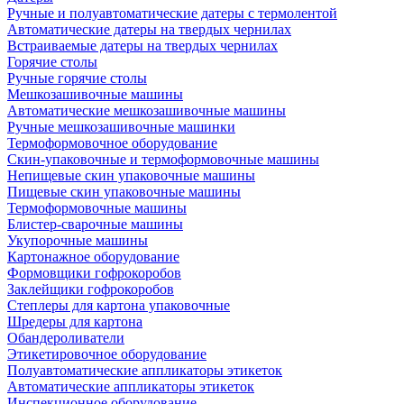
Ручные и полуавтоматические датеры с термолентой
Автоматические датеры на твердых чернилах
Встраиваемые датеры на твердых чернилах
Горячие столы
Ручные горячие столы
Мешкозашивочные машины
Автоматические мешкозашивочные машины
Ручные мешкозашивочные машинки
Термоформовочное оборудование
Скин-упаковочные и термоформовочные машины
Непищевые скин упаковочные машины
Пищевые скин упаковочные машины
Термоформовочные машины
Блистер-сварочные машины
Укупорочные машины
Картонажное оборудование
Формовщики гофрокоробов
Заклейщики гофрокоробов
Степлеры для картона упаковочные
Шредеры для картона
Обандероливатели
Этикетировочное оборудование
Полуавтоматические аппликаторы этикеток
Автоматические аппликаторы этикеток
Инспекционное оборудование