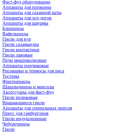
Фаст-фуд оборудование
Аппараты для попкорна
Аппараты для сахарной ваты
Аппараты для хот-догов
Аппараты для шаурмы
Блинницы
Вафельницы
Грили для кур
Грили саламандра
Грили контактные
Грили лавовые
Печи микроволновые
Аппараты пончиковые
Рисоварки и термосы для риса
Тостеры
Фритюрницы
Шашлычницы и мангалы
Аксессуары для фаст-фуд
Грили роликовые
Вращающиеся грили
Аппараты для спиральных чипсов
Пресс для гамбургеров
Грили индукционные
Чебуречницы
Грили