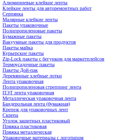
Алюминиевые клейкие ленты
Клейкие ленты для авторемонтных работ
Серпянка
Малярные клейкие ленты
Пакеты упаковочные
Полипропиленовые пакеты
Бумажные пакеты
Вакуумные пакеты для продуктов
Пакеты майка
Курьерские пакеты
Zip-Lock пакеты с бегунком для маркетплейсов
Термоусадочные пакеты
Пакеты Дой-пак
Деревянные хлебные лотки
Лента упаковочная
Полипропиленовая стреппинг лента
ПЭТ лента упаковочная
Металлическая упаковочная лента
Бандерольная лента (бумажная)
Крепеж для упаковочных лент
Скрепа
Уголок защитных пластиковый
Пряжка пластиковая
Пряжка металлическая
Упаковочные материалы с логотипом