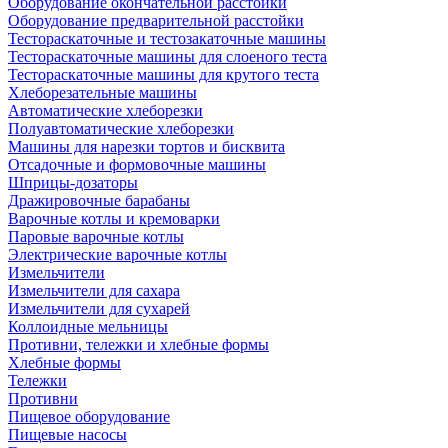
Оборудование окончательной расстойки
Оборудование предварительной расстойки
Тестораскаточные и тестозакаточные машины
Тестораскаточные машины для слоеного теста
Тестораскаточные машины для крутого теста
Хлеборезательные машины
Автоматические хлеборезки
Полуавтоматические хлеборезки
Машины для нарезки тортов и бисквита
Отсадочные и формовочные машины
Шприцы-дозаторы
Дражировочные барабаны
Варочные котлы и кремоварки
Паровые варочные котлы
Электрические варочные котлы
Измельчители
Измельчители для сахара
Измельчители для сухарей
Коллоидные мельницы
Противни, тележки и хлебные формы
Хлебные формы
Тележки
Противни
Пищевое оборудование
Пищевые насосы