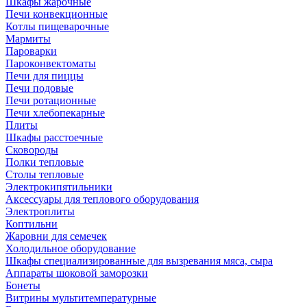
Шкафы жарочные
Печи конвекционные
Котлы пищеварочные
Мармиты
Пароварки
Пароконвектоматы
Печи для пиццы
Печи подовые
Печи ротационные
Печи хлебопекарные
Плиты
Шкафы расстоечные
Сковороды
Полки тепловые
Столы тепловые
Электрокипятильники
Аксессуары для теплового оборудования
Электроплиты
Коптильни
Жаровни для семечек
Холодильное оборудование
Шкафы специализированные для вызревания мяса, сыра
Аппараты шоковой заморозки
Бонеты
Витрины мультитемпературные