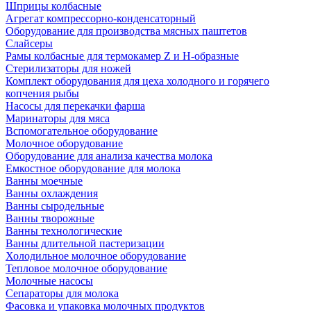
Шприцы колбасные
Агрегат компрессорно-конденсаторный
Оборудование для производства мясных паштетов
Слайсеры
Рамы колбасные для термокамер Z и H-образные
Стерилизаторы для ножей
Комплект оборудования для цеха холодного и горячего
копчения рыбы
Насосы для перекачки фарша
Маринаторы для мяса
Вспомогательное оборудование
Молочное оборудование
Оборудование для анализа качества молока
Емкостное оборудование для молока
Ванны моечные
Ванны охлаждения
Ванны сыродельные
Ванны творожные
Ванны технологические
Ванны длительной пастеризации
Холодильное молочное оборудование
Тепловое молочное оборудование
Молочные насосы
Сепараторы для молока
Фасовка и упаковка молочных продуктов