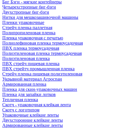
Биг Бэги - мягкие контейнеры
Четырехстропные биг-бэги
Двухстропные биг-бэги
Нитки для мешкозашивочной машины
Пленки упаковочные
Стрейч пленка паллетная
Полипропиленовая пленка
Пленка упаковочная с печатью
Полиолефиновая пленка термоусадочная
ПВХ пленка термоусадочная
Полиэтиленовая пленка термоусадочная
Полиэтиленовая пленка
ПВХ стрейч пищевая пленка
ПВХ стрейтч промышленная пленка
Стрейч пленка пищевая полиэтиленовая
Укрывной материал Агроспан
Армированная пленка
Пленка для скин-упаковочных машин
Пленка для запайки лотков
Тепличная пленка
Скотч - упаковочная клейкая лента
Скотч с логотипом
Упаковочные клейкие ленты
Двухсторонние клейкие ленты
Армированные клейкие ленты