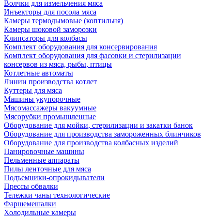
Волчки для измельчения мяса
Инъекторы для посола мяса
Камеры термодымовые (коптильня)
Камеры шоковой заморозки
Клипсаторы для колбасы
Комплект оборудования для консервирования
Комплект оборудования для фасовки и стерилизации
консервов из мяса, рыбы, птицы
Котлетные автоматы
Линии производства котлет
Куттеры для мяса
Машины укупорочные
Мясомассажеры вакуумные
Мясорубки промышленные
Оборудование для мойки, стерилизации и закатки банок
Оборудование для производства замороженных блинчиков
Оборудование для производства колбасных изделий
Панировочные машины
Пельменные аппараты
Пилы ленточные для мяса
Подъемники-опрокидыватели
Прессы обвалки
Тележки чаны технологические
Фаршемешалки
Холодильные камеры