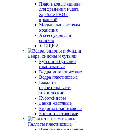
Пластиковые ящики
для хранения Futura
Zip Safe PRO с
крышкой
Модульные системы
хранения
Аксессуары для
ящиков
+ ЕЩЕ 2
Вёдра, бидоны и бутыли
Бутыли и бутылки
пластиковые
Вёдра металлические
Вёдра пластиковые
Ёмкости
строительные и
технические
Куботейнеры
Банки жестяные
Бидоны пластиковые
Банки пластиковые
Паллеты пластиковые
Пластиковые паллеты