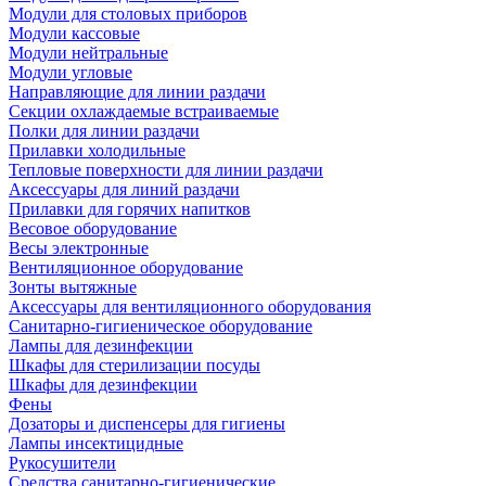
Модули для столовых приборов
Модули кассовые
Модули нейтральные
Модули угловые
Направляющие для линии раздачи
Секции охлаждаемые встраиваемые
Полки для линии раздачи
Прилавки холодильные
Тепловые поверхности для линии раздачи
Аксессуары для линий раздачи
Прилавки для горячих напитков
Весовое оборудование
Весы электронные
Вентиляционное оборудование
Зонты вытяжные
Аксессуары для вентиляционного оборудования
Санитарно-гигиеническое оборудование
Лампы для дезинфекции
Шкафы для стерилизации посуды
Шкафы для дезинфекции
Фены
Дозаторы и диспенсеры для гигиены
Лампы инсектицидные
Рукосушители
Средства санитарно-гигиенические