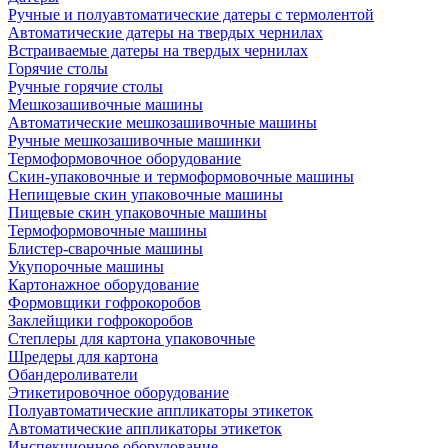
Ручные и полуавтоматические датеры с термолентой
Автоматические датеры на твердых чернилах
Встраиваемые датеры на твердых чернилах
Горячие столы
Ручные горячие столы
Мешкозашивочные машины
Автоматические мешкозашивочные машины
Ручные мешкозашивочные машинки
Термоформовочное оборудование
Скин-упаковочные и термоформовочные машины
Непищевые скин упаковочные машины
Пищевые скин упаковочные машины
Термоформовочные машины
Блистер-сварочные машины
Укупорочные машины
Картонажное оборудование
Формовщики гофрокоробов
Заклейщики гофрокоробов
Степлеры для картона упаковочные
Шредеры для картона
Обандероливатели
Этикетировочное оборудование
Полуавтоматические аппликаторы этикеток
Автоматические аппликаторы этикеток
Инспекционное оборудование