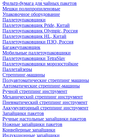
Фильтр-бумага для чайных пакетов
Мешки полипропиленовые
Упаковочное оборудование
Паллетоупаковщики
Паллетоупаковщик Pride, Китай
Паллетоупаковщик Olympic, Россия
Паллетоупаковщик HL, Китай
Паллетоупаковщики ПЗО, Россия
Багажеупаковщик
Мобильные паллетоупаковщики
Паллетоупаковщики TetraSlav
Паллетоупаковщики морозостойкие
Паллетайзеры
Стреппинг-машины
Полуавтоматические стреппинг машины
Автоматические стреппинг-машины
Ручной стреппинг инструмент
Механический стреппинг инструмент
Пневматический стреппинг инструмент
Аккумуляторный стреппинг инструмент
Запайщики пакетов
Ручные настольные запайщики пакетов
Ножные запайщики пакетов
Конвейерные запайщики
Индукционные запайщики