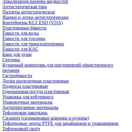
Локализация разлива жидкостей
Антистатическая тара
Паллеты антистатические
Ящики и лотки антистатические
Контейнеры KLT ESD (VDA)
Пластиковые ёмкости
Ёмкости для воды
Ёмкости для топлива
Ёмкости для транспортировки
Ёмкости для КАС
Баки для душа
Септики
Кухонный инвентарь для предприятий общественного
питания
Гастроёмкости
Доски разделочные пластиковые
Подносы пластиковые
Одноразовая посуда пластиковая
Упаковка для кейтеринга
Упаковочные материалы
Антипригарные материалы
Тефлоновая лакоткань
Силапен (силиконовые коврики и рулоны)
Тефлоновые ленты PTFE для запайщиков и упаковщиков
Тефлоновый скотч