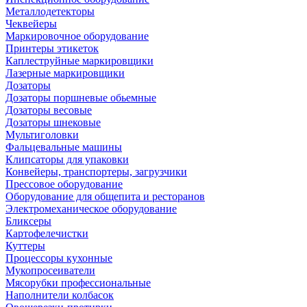
Металлодетекторы
Чеквейеры
Маркировочное оборудование
Принтеры этикеток
Каплеструйные маркировщики
Лазерные маркировщики
Дозаторы
Дозаторы поршневые обьемные
Дозаторы весовые
Дозаторы шнековые
Мультиголовки
Фальцевальные машины
Клипсаторы для упаковки
Конвейеры, транспортеры, загрузчики
Прессовое оборудование
Оборудование для общепита и ресторанов
Электромеханическое оборудование
Бликсеры
Картофелечистки
Куттеры
Процессоры кухонные
Мукопросеиватели
Мясорубки профессиональные
Наполнители колбасок