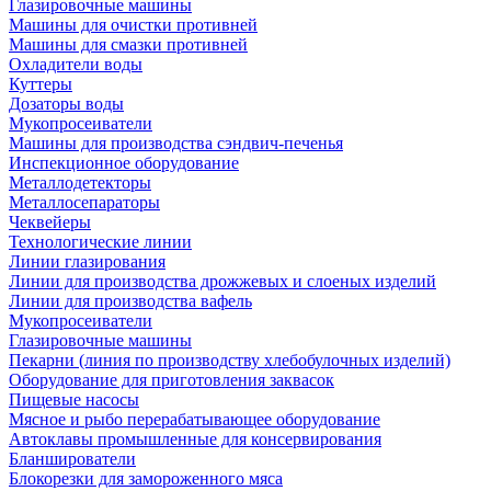
Глазировочные машины
Машины для очистки противней
Машины для смазки противней
Охладители воды
Куттеры
Дозаторы воды
Мукопросеиватели
Машины для производства сэндвич-печенья
Инспекционное оборудование
Металлодетекторы
Металлосепараторы
Чеквейеры
Технологические линии
Линии глазирования
Линии для производства дрожжевых и слоеных изделий
Линии для производства вафель
Мукопросеиватели
Глазировочные машины
Пекарни (линия по производству хлебобулочных изделий)
Оборудование для приготовления заквасок
Пищевые насосы
Мясное и рыбо перерабатывающее оборудование
Автоклавы промышленные для консервирования
Бланширователи
Блокорезки для замороженного мяса