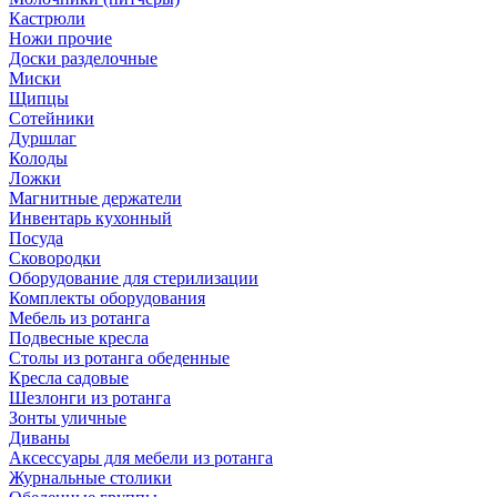
Кастрюли
Ножи прочие
Доски разделочные
Миски
Щипцы
Сотейники
Дуршлаг
Колоды
Ложки
Магнитные держатели
Инвентарь кухонный
Посуда
Сковородки
Оборудование для стерилизации
Комплекты оборудования
Мебель из ротанга
Подвесные кресла
Столы из ротанга обеденные
Кресла садовые
Шезлонги из ротанга
Зонты уличные
Диваны
Аксессуары для мебели из ротанга
Журнальные столики