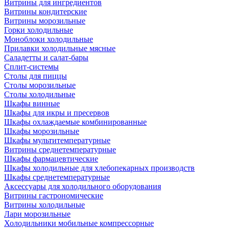
Витрины для ингредиентов
Витрины кондитерские
Витрины морозильные
Горки холодильные
Моноблоки холодильные
Прилавки холодильные мясные
Саладетты и салат-бары
Сплит-системы
Столы для пиццы
Столы морозильные
Столы холодильные
Шкафы винные
Шкафы для икры и пресервов
Шкафы охлаждаемые комбинированные
Шкафы морозильные
Шкафы мультитемпературные
Витрины среднетемпературные
Шкафы фармацевтические
Шкафы холодильные для хлебопекарных производств
Шкафы среднетемпературные
Аксессуары для холодильного оборудования
Витрины гастрономические
Витрины холодильные
Лари морозильные
Холодильники мобильные компрессорные