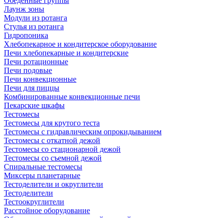
Обеденные группы
Лаунж зоны
Модули из ротанга
Стулья из ротанга
Гидропоника
Хлебопекарное и кондитерское оборудование
Печи хлебопекарные и кондитерские
Печи ротационные
Печи подовые
Печи конвекционные
Печи для пиццы
Комбинированные конвекционные печи
Пекарские шкафы
Тестомесы
Тестомесы для крутого теста
Тестомесы с гидравлическим опрокидыванием
Тестомесы с откатной дежой
Тестомесы со стационарной дежой
Тестомесы со съемной дежой
Спиральные тестомесы
Миксеры планетарные
Тестоделители и округлители
Тестоделители
Тестоокруглители
Расстойное оборудование