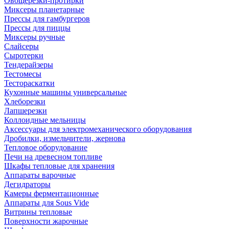
Овощерезки-протирки
Миксеры планетарные
Прессы для гамбургеров
Прессы для пиццы
Миксеры ручные
Слайсеры
Сыротерки
Тендерайзеры
Тестомесы
Тестораскатки
Кухонные машины универсальные
Хлеборезки
Лапшерезки
Коллоидные мельницы
Аксессуары для электромеханического оборудования
Дробилки, измельчители, жернова
Тепловое оборудование
Печи на древесном топливе
Шкафы тепловые для хранения
Аппараты варочные
Дегидраторы
Камеры ферментационные
Аппараты для Sous Vide
Витрины тепловые
Поверхности жарочные