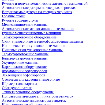
Ручные и полуавтоматические датеры с термолентой
Автоматические датеры на твердых чернилах
Встраиваемые датеры на твердых чернилах
Горячие столы
Ручные горячие столы
Мешкозашивочные машины
Автоматические мешкозашивочные машины
Ручные мешкозашивочные машинки
Термоформовочное оборудование
Скин-упаковочные и термоформовочные машины
Непищевые скин упаковочные машины
Пищевые скин упаковочные машины
Термоформовочные машины
Блистер-сварочные машины
Укупорочные машины
Картонажное оборудование
Формовщики гофрокоробов
Заклейщики гофрокоробов
Степлеры для картона упаковочные
Шредеры для картона
Обандероливатели
Этикетировочное оборудование
Полуавтоматические аппликаторы этикеток
Автоматические аппликаторы этикеток
Инспекционное оборудование