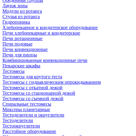
Обеденные группы
Лаунж зоны
Модули из ротанга
Стулья из ротанга
Гидропоника
Хлебопекарное и кондитерское оборудование
Печи хлебопекарные и кондитерские
Печи ротационные
Печи подовые
Печи конвекционные
Печи для пиццы
Комбинированные конвекционные печи
Пекарские шкафы
Тестомесы
Тестомесы для крутого теста
Тестомесы с гидравлическим опрокидыванием
Тестомесы с откатной дежой
Тестомесы со стационарной дежой
Тестомесы со съемной дежой
Спиральные тестомесы
Миксеры планетарные
Тестоделители и округлители
Тестоделители
Тестоокруглители
Расстойное оборудование