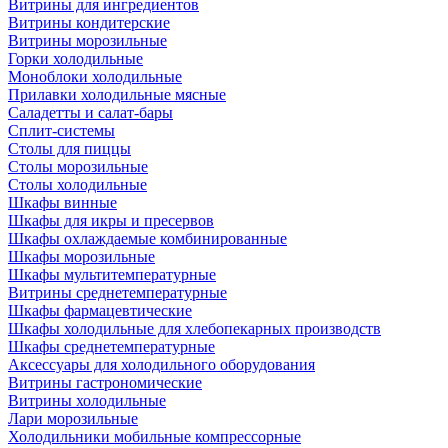
Витрины для ингредиентов
Витрины кондитерские
Витрины морозильные
Горки холодильные
Моноблоки холодильные
Прилавки холодильные мясные
Саладетты и салат-бары
Сплит-системы
Столы для пиццы
Столы морозильные
Столы холодильные
Шкафы винные
Шкафы для икры и пресервов
Шкафы охлаждаемые комбинированные
Шкафы морозильные
Шкафы мультитемпературные
Витрины среднетемпературные
Шкафы фармацевтические
Шкафы холодильные для хлебопекарных производств
Шкафы среднетемпературные
Аксессуары для холодильного оборудования
Витрины гастрономические
Витрины холодильные
Лари морозильные
Холодильники мобильные компрессорные