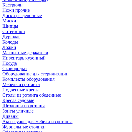
Кастрюли
Ножи прочие
Доски разделочные
Миски
Щипцы
Сотейники
Дуршлаг
Колоды
Ложки
Магнитные держатели
Инвентарь кухонный
Посуда
Сковородки
Оборудование для стерилизации
Комплекты оборудования
Мебель из ротанга
Подвесные кресла
Столы из ротанга обеденные
Кресла садовые
Шезлонги из ротанга
Зонты уличные
Диваны
Аксессуары для мебели из ротанга
Журнальные столики