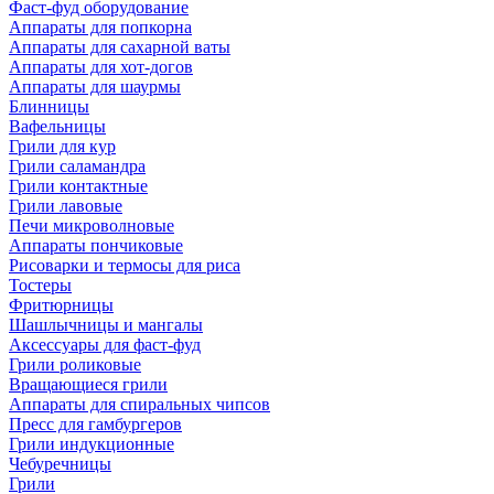
Фаст-фуд оборудование
Аппараты для попкорна
Аппараты для сахарной ваты
Аппараты для хот-догов
Аппараты для шаурмы
Блинницы
Вафельницы
Грили для кур
Грили саламандра
Грили контактные
Грили лавовые
Печи микроволновые
Аппараты пончиковые
Рисоварки и термосы для риса
Тостеры
Фритюрницы
Шашлычницы и мангалы
Аксессуары для фаст-фуд
Грили роликовые
Вращающиеся грили
Аппараты для спиральных чипсов
Пресс для гамбургеров
Грили индукционные
Чебуречницы
Грили