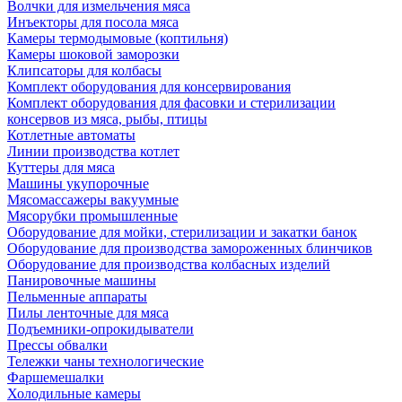
Волчки для измельчения мяса
Инъекторы для посола мяса
Камеры термодымовые (коптильня)
Камеры шоковой заморозки
Клипсаторы для колбасы
Комплект оборудования для консервирования
Комплект оборудования для фасовки и стерилизации
консервов из мяса, рыбы, птицы
Котлетные автоматы
Линии производства котлет
Куттеры для мяса
Машины укупорочные
Мясомассажеры вакуумные
Мясорубки промышленные
Оборудование для мойки, стерилизации и закатки банок
Оборудование для производства замороженных блинчиков
Оборудование для производства колбасных изделий
Панировочные машины
Пельменные аппараты
Пилы ленточные для мяса
Подъемники-опрокидыватели
Прессы обвалки
Тележки чаны технологические
Фаршемешалки
Холодильные камеры