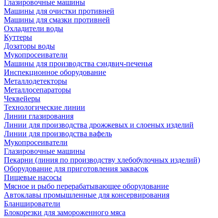
Глазировочные машины
Машины для очистки противней
Машины для смазки противней
Охладители воды
Куттеры
Дозаторы воды
Мукопросеиватели
Машины для производства сэндвич-печенья
Инспекционное оборудование
Металлодетекторы
Металлосепараторы
Чеквейеры
Технологические линии
Линии глазирования
Линии для производства дрожжевых и слоеных изделий
Линии для производства вафель
Мукопросеиватели
Глазировочные машины
Пекарни (линия по производству хлебобулочных изделий)
Оборудование для приготовления заквасок
Пищевые насосы
Мясное и рыбо перерабатывающее оборудование
Автоклавы промышленные для консервирования
Бланширователи
Блокорезки для замороженного мяса