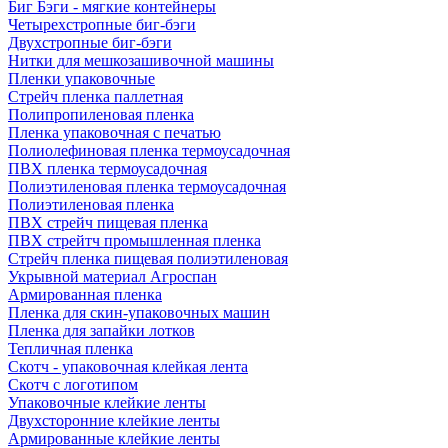
Биг Бэги - мягкие контейнеры
Четырехстропные биг-бэги
Двухстропные биг-бэги
Нитки для мешкозашивочной машины
Пленки упаковочные
Стрейч пленка паллетная
Полипропиленовая пленка
Пленка упаковочная с печатью
Полиолефиновая пленка термоусадочная
ПВХ пленка термоусадочная
Полиэтиленовая пленка термоусадочная
Полиэтиленовая пленка
ПВХ стрейч пищевая пленка
ПВХ стрейтч промышленная пленка
Стрейч пленка пищевая полиэтиленовая
Укрывной материал Агроспан
Армированная пленка
Пленка для скин-упаковочных машин
Пленка для запайки лотков
Тепличная пленка
Скотч - упаковочная клейкая лента
Скотч с логотипом
Упаковочные клейкие ленты
Двухсторонние клейкие ленты
Армированные клейкие ленты