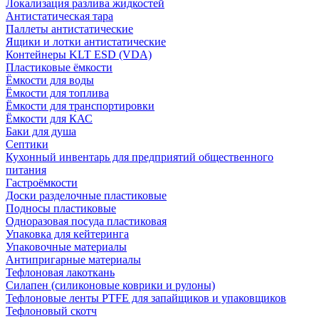
Локализация разлива жидкостей
Антистатическая тара
Паллеты антистатические
Ящики и лотки антистатические
Контейнеры KLT ESD (VDA)
Пластиковые ёмкости
Ёмкости для воды
Ёмкости для топлива
Ёмкости для транспортировки
Ёмкости для КАС
Баки для душа
Септики
Кухонный инвентарь для предприятий общественного
питания
Гастроёмкости
Доски разделочные пластиковые
Подносы пластиковые
Одноразовая посуда пластиковая
Упаковка для кейтеринга
Упаковочные материалы
Антипригарные материалы
Тефлоновая лакоткань
Силапен (силиконовые коврики и рулоны)
Тефлоновые ленты PTFE для запайщиков и упаковщиков
Тефлоновый скотч