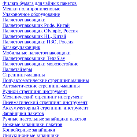
Фильтр-бумага для чайных пакетов
Мешки полипропиленовые
Упаковочное оборудование
Паллетоупаковщики
Паллетоупаковщик Pride, Китай
Паллетоупаковщик Olympic, Россия
Паллетоупаковщик HL, Китай
Паллетоупаковщики ПЗО, Россия
Багажеупаковщик
Мобильные паллетоупаковщики
Паллетоупаковщики TetraSlav
Паллетоупаковщики морозостойкие
Паллетайзеры
Стреппинг-машины
Полуавтоматические стреппинг машины
Автоматические стреппинг-машины
Ручной стреппинг инструмент
Механический стреппинг инструмент
Пневматический стреппинг инструмент
Аккумуляторный стреппинг инструмент
Запайщики пакетов
Ручные настольные запайщики пакетов
Ножные запайщики пакетов
Конвейерные запайщики
Индукционные запайщики