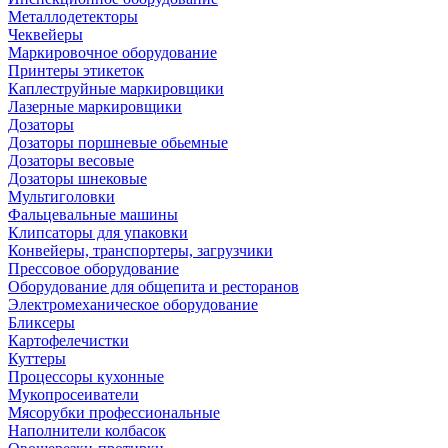
Металлодетекторы
Чеквейеры
Маркировочное оборудование
Принтеры этикеток
Каплеструйные маркировщики
Лазерные маркировщики
Дозаторы
Дозаторы поршневые обьемные
Дозаторы весовые
Дозаторы шнековые
Мультиголовки
Фальцевальные машины
Клипсаторы для упаковки
Конвейеры, транспортеры, загрузчики
Прессовое оборудование
Оборудование для общепита и ресторанов
Электромеханическое оборудование
Бликсеры
Картофелечистки
Куттеры
Процессоры кухонные
Мукопросеиватели
Мясорубки профессиональные
Наполнители колбасок