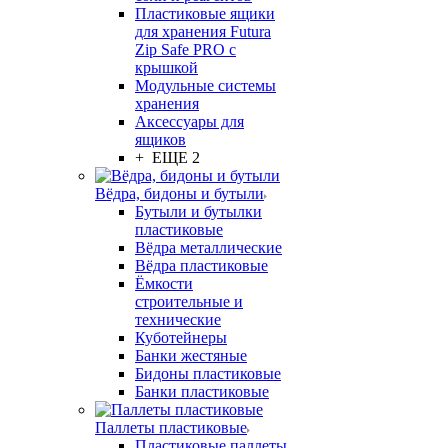
Пластиковые ящики
для хранения Futura
Zip Safe PRO с
крышкой
Модульные системы
хранения
Аксессуары для
ящиков
+ ЕЩЕ 2
Вёдра, бидоны и бутыли
Бутыли и бутылки
пластиковые
Вёдра металлические
Вёдра пластиковые
Ёмкости
строительные и
технические
Куботейнеры
Банки жестяные
Бидоны пластиковые
Банки пластиковые
Паллеты пластиковые
Пластиковые паллеты