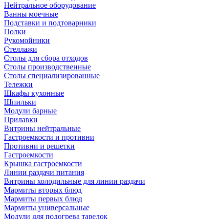
Нейтральное оборудование
Ванны моечные
Подставки и подтоварники
Полки
Рукомойники
Стеллажи
Столы для сбора отходов
Столы производственные
Столы специализированные
Тележки
Шкафы кухонные
Шпильки
Модули барные
Прилавки
Витрины нейтральные
Гастроемкости и противни
Противни и решетки
Гастроемкости
Крышка гастроемкости
Линии раздачи питания
Витрины холодильные для линии раздачи
Мармиты вторых блюд
Мармиты первых блюд
Мармиты универсальные
Модули для подогрева тарелок