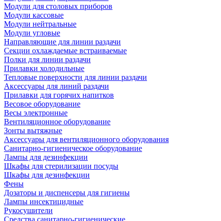
Модули для столовых приборов
Модули кассовые
Модули нейтральные
Модули угловые
Направляющие для линии раздачи
Секции охлаждаемые встраиваемые
Полки для линии раздачи
Прилавки холодильные
Тепловые поверхности для линии раздачи
Аксессуары для линий раздачи
Прилавки для горячих напитков
Весовое оборудование
Весы электронные
Вентиляционное оборудование
Зонты вытяжные
Аксессуары для вентиляционного оборудования
Санитарно-гигиеническое оборудование
Лампы для дезинфекции
Шкафы для стерилизации посуды
Шкафы для дезинфекции
Фены
Дозаторы и диспенсеры для гигиены
Лампы инсектицидные
Рукосушители
Средства санитарно-гигиенические