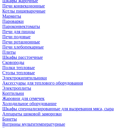
Шкафы жарочные
Печи конвекционные
Котлы пищеварочные
Мармиты
Пароварки
Пароконвектоматы
Печи для пиццы
Печи подовые
Печи ротационные
Печи хлебопекарные
Плиты
Шкафы расстоечные
Сковороды
Полки тепловые
Столы тепловые
Электрокипятильники
Аксессуары для теплового оборудования
Электроплиты
Коптильни
Жаровни для семечек
Холодильное оборудование
Шкафы специализированные для вызревания мяса, сыра
Аппараты шоковой заморозки
Бонеты
Витрины мультитемпературные