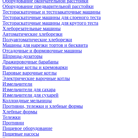
Оборудование окончательной расстойки
Оборудование предварительной расстойки
Тестораскаточные и тестозакаточные машины
Тестораскаточные машины для слоеного теста
Тестораскаточные машины для крутого теста
Хлеборезательные машины
Автоматические хлеборезки
Полуавтоматические хлеборезки
Машины для нарезки тортов и бисквита
Отсадочные и формовочные машины
Шприцы-дозаторы
Дражировочные барабаны
Варочные котлы и кремоварки
Паровые варочные котлы
Электрические варочные котлы
Измельчители
Измельчители для сахара
Измельчители для сухарей
Коллоидные мельницы
Противни, тележки и хлебные формы
Хлебные формы
Тележки
Противни
Пищевое оборудование
Пищевые насосы