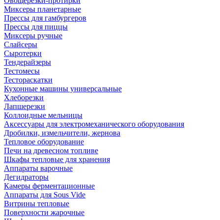
Овощерезки-протирки
Миксеры планетарные
Прессы для гамбургеров
Прессы для пиццы
Миксеры ручные
Слайсеры
Сыротерки
Тендерайзеры
Тестомесы
Тестораскатки
Кухонные машины универсальные
Хлеборезки
Лапшерезки
Коллоидные мельницы
Аксессуары для электромеханического оборудования
Дробилки, измельчители, жернова
Тепловое оборудование
Печи на древесном топливе
Шкафы тепловые для хранения
Аппараты варочные
Дегидраторы
Камеры ферментационные
Аппараты для Sous Vide
Витрины тепловые
Поверхности жарочные