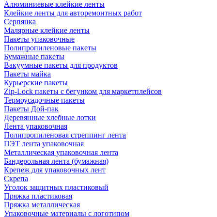
Алюминиевые клейкие ленты
Клейкие ленты для авторемонтных работ
Серпянка
Малярные клейкие ленты
Пакеты упаковочные
Полипропиленовые пакеты
Бумажные пакеты
Вакуумные пакеты для продуктов
Пакеты майка
Курьерские пакеты
Zip-Lock пакеты с бегунком для маркетплейсов
Термоусадочные пакеты
Пакеты Дой-пак
Деревянные хлебные лотки
Лента упаковочная
Полипропиленовая стреппинг лента
ПЭТ лента упаковочная
Металлическая упаковочная лента
Бандерольная лента (бумажная)
Крепеж для упаковочных лент
Скрепа
Уголок защитных пластиковый
Пряжка пластиковая
Пряжка металлическая
Упаковочные материалы с логотипом