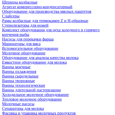
Шприцы колбасные
Агрегат компрессорно-конденсаторный
Оборудование для производства мясных паштетов
Слайсеры
Рамы колбасные для термокамер Z и H-образные
Стерилизаторы для ножей
Комплект оборудования для цеха холодного и горячего
копчения рыбы
Насосы для перекачки фарша
Маринаторы для мяса
Вспомогательное оборудование
Молочное оборудование
Оборудование для анализа качества молока
Емкостное оборудование для молока
Ванны моечные
Ванны охлаждения
Ванны сыродельные
Ванны творожные
Ванны технологические
Ванны длительной пастеризации
Холодильное молочное оборудование
Тепловое молочное оборудование
Молочные насосы
Сепараторы для молока
Фасовка и упаковка молочных продуктов